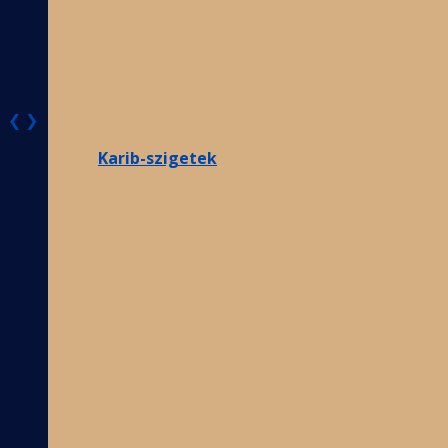
❮
❯
Karib-szigetek