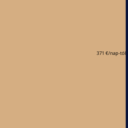
371 €
/nap-tól