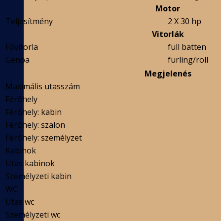
Motor
Teljesítmény
2 X 30 hp
Vitorlák
Fővitorla
full batten
Genoa
furling/roll
Megjelenés
Maximális utasszám
Férőhely
Férőhely: kabin
Férőhely: szalon
Férőhely: személyzet
Kabinok
Utas kabinok
Személyzeti kabin
WC
Utas wc
Személyzeti wc