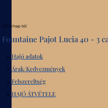
371 €
/nap-tól
Fountaine Pajot Lucia 40 - 3 ca
Hajó adatok
Árak/Kedvezmények
Felszereltség
HAJÓ ÁTVÉTELE