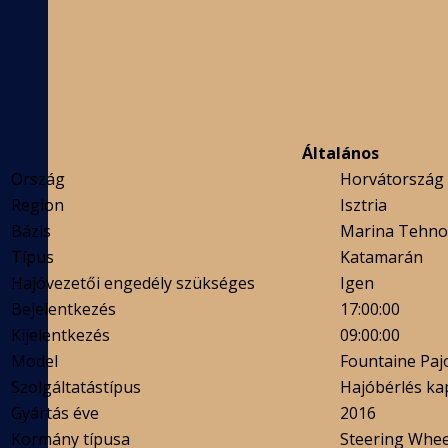
Általános
Ország
Horvátország
Region
Isztria
Bázis
Marina Tehno
Típus
Katamarán
Hajóvezetői engedély szükséges
Igen
Bejelentkezés
17:00:00
Kijelentkezés
09:00:00
Model
Fountaine Pajo
Szolgáltatástípus
Hajóbérlés ka
Gyártás éve
2016
Kormány típusa
Steering Whee