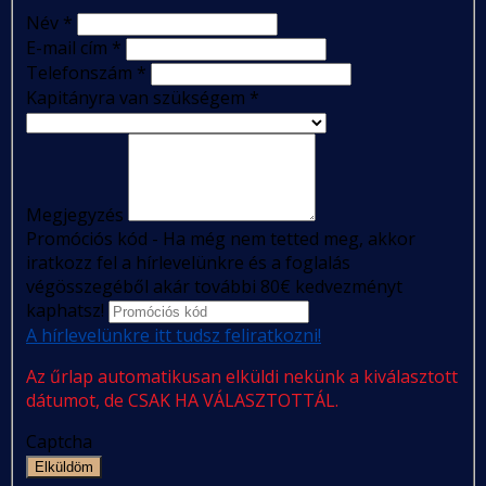
Név
*
E-mail cím
*
Telefonszám
*
Kapitányra van szükségem
*
Megjegyzés
Promóciós kód - Ha még nem tetted meg, akkor
iratkozz fel a hírlevelünkre és a foglalás
végösszegéből akár további 80€ kedvezményt
kaphatsz!
A hírlevelünkre itt tudsz feliratkozni!
Az űrlap automatikusan elküldi nekünk a kiválasztott
dátumot, de CSAK HA VÁLASZTOTTÁL.
Captcha
Elküldöm