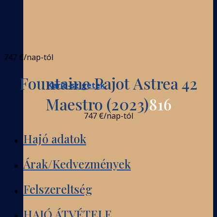
747 €
/nap-tól
Fountaine Pajot Astrea 42
Karib-szigetek
Maestro (2023)
816
747 €
/nap-tól
Hajó adatok
Árak/Kedvezmények
Felszereltség
HAJÓ ÁTVÉTELE