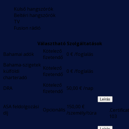
Külső hangszórók
Beltéri hangszórók
TV
Fusion rádió
Választható Szolgáltatások
Kötelező
Bahamai adók
0
€
/foglalás
fizetendő
Bahama-szigetek
Kötelező
külföldi
0
€
/foglalás
fizetendő
charteradó
Kötelező
DRA
50,00
€
/nap
fizetendő
Leírás
ASA feldolgozási
150,00
€
Opcionális
.Certifica
díj
/személy/túra
103
Leírás