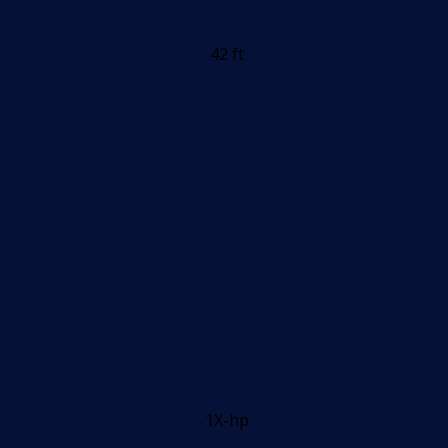
42 ft
1X-hp