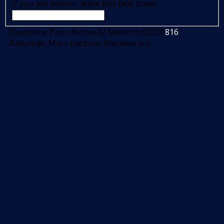
If you are human, leave this field blank.
Fountaine Pajot Astrea 42 Maestro (2023)
816
Bahamák, Mars harbour (Katamarán)