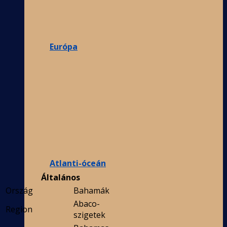
Európa
Atlanti-óceán
Általános
Ország
Bahamák
Abaco-
Region
szigetek