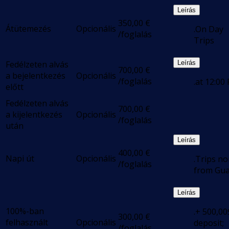
Leírás
350,00
€
Átütemezés
Opcionális
.On Day
/foglalás
Trips
Fedélzeten alvás
Leírás
700,00
€
a bejelentkezés
Opcionális
/foglalás
.at 12:00
előtt
Fedélzeten alvás
700,00
€
a kijelentkezés
Opcionális
/foglalás
után
Leírás
400,00
€
Napi út
Opcionális
.Trips no
/foglalás
from Gu
Leírás
100%-ban
.+ 500,00
300,00
€
felhasznált
Opcionális
deposit;
/foglalás