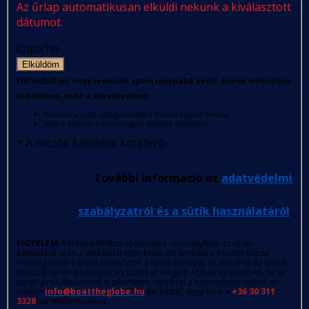
Az űrlap automatikusan elküldi nekünk a kiválasztott
dátumot.
Captcha
Elküldöm
Előfordulhat, hogy levelünk spam mappába kerül. Ennek elkerülése
érdekében, tedd a következőket:
Kattints a jobb egérgombbal a tőlünk kapott levélre
Add a feladót a biztonságos feladók listájához
*
A mezők kitöltése kötelező
További információ az
adatvédelmi
szabályzatról és a sütik használatáról
.
FIGYELEM
: Kérésed fontos számunkra. Amennyiben az űrlap
beküldése után a weboldal nem kerül átirányításra és nem kapsz
visszaigazoló e-mailt (ellenőrizd a spam mappát is), frissítsd az oldalt,
töltsd ki ismét az űrlapot és küldd el megint! Abban az esetben, ha az
újbóli próbálkozásod is sikertelen, vedd fel a kapcsolatot velünk e-
mailen
info@boattheglobe.hu
keresztül, vagy hívd a
+36 30 311
3328
-as telefonszámot.