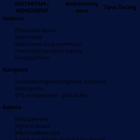
IDŐTARTAM /
Kedvezmény
Típus
Összeg
KEDVEZMÉNY
neve
Fedélzet
Pilótafülke asztal
Bimini felső
Elektromos horgonyfelhúzó
Pilótafülke/tat, külső zuhany
Fürdőplatform
Navigáció
Szél/sebesség/mélységmérő műszerek
Robotpilóta
GPS térképplotter - pilótafülke
Galéria
Hűtőszekrény
Jégtartó doboz
Mikrohullámú sütő
Konyhai eszközök (konyhai felszerelés,