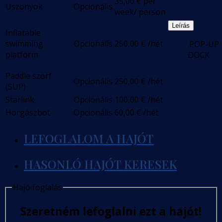
35,00
€
per
Uszonyok
Opcionális
week/ person
Leírás
Inflatable
swimming
Opcionális
250,00
€
/hét
.POP-UP
platform
DOCK
Paddle szörf
Opcionális
250,00
€
/hét
(SUP)
Starlink
Opcionális
100,00
€
/hét
Horgászbot
Opcionális
60,00
€
/hét
LEFOGLALOM A HAJÓT
HASONLÓ HAJÓT KERESEK
Hajó foglalás
Szeretném lefoglalni ezt a hajót!