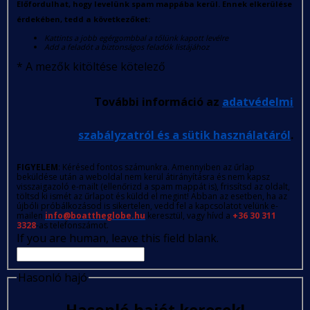
Előfordulhat, hogy levelünk spam mappába kerül. Ennek elkerülése
érdekében, tedd a következőket:
Kattints a jobb egérgombbal a tőlünk kapott levélre
Add a feladót a biztonságos feladók listájához
*
A mezők kitöltése kötelező
További információ az
adatvédelmi
szabályzatról és a sütik használatáról
.
FIGYELEM
: Kérésed fontos számunkra. Amennyiben az űrlap
beküldése után a weboldal nem kerül átirányításra és nem kapsz
visszaigazoló e-mailt (ellenőrizd a spam mappát is), frissítsd az oldalt,
töltsd ki ismét az űrlapot és küldd el megint! Abban az esetben, ha az
újbóli próbálkozásod is sikertelen, vedd fel a kapcsolatot velünk e-
mailen
info@boattheglobe.hu
keresztül, vagy hívd a
+36 30 311
3328
-as telefonszámot.
If you are human, leave this field blank.
Hasonló hajó