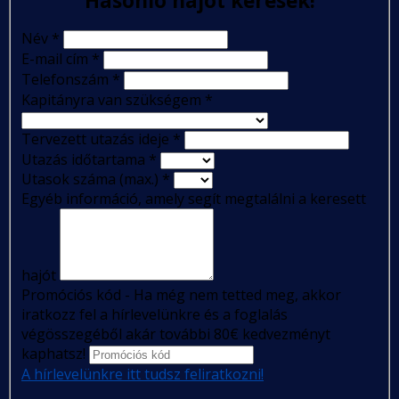
Hasonló hajót keresek!
Név
*
E-mail cím
*
Telefonszám
*
Kapitányra van szükségem
*
Tervezett utazás ideje
*
Utazás időtartama
*
Utasok száma (max.)
*
Egyéb információ, amely segít megtalálni a keresett
hajót
Promóciós kód - Ha még nem tetted meg, akkor
iratkozz fel a hírlevelünkre és a foglalás
végösszegéből akár további 80€ kedvezményt
kaphatsz!
A hírlevelünkre itt tudsz feliratkozni!