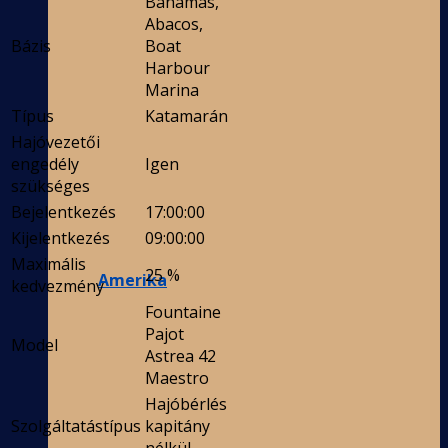
Bahamas,
Abacos,
Bázis
Boat
Harbour
Marina
Típus
Katamarán
Hajóvezetői
engedély
Igen
szükséges
Bejelentkezés
17:00:00
Kijelentkezés
09:00:00
Maximális
25 %
Amerika
kedvezmény
Fountaine
Pajot
Model
Astrea 42
Maestro
Hajóbérlés
Szolgáltatástípus
kapitány