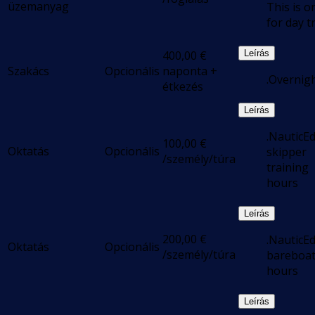
üzemanyag
This is o
for day t
400,00
€
Leírás
Szakács
Opcionális
naponta +
.Overnig
étkezés
Leírás
.NauticE
100,00
€
Oktatás
Opcionális
skipper
/személy/túra
training
hours
Leírás
200,00
€
.NauticE
Oktatás
Opcionális
/személy/túra
bareboa
hours
Leírás