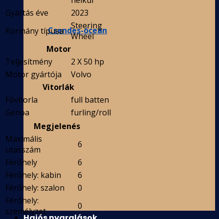
nélkül
Gyártás éve
2023
Steering
Csendes-óceán
Kormány típusa
Wheel
Motor
Teljesítmény
2 X 50 hp
Motor gyártója
Volvo
Vitorlák
Fővitorla
full batten
Genoa
furling/roll
Megjelenés
Maximális
6
utasszám
Férőhely
6
Férőhely: kabin
6
Férőhely: szalon
0
Férőhely:
0
személyzet
Hajós nyaralások