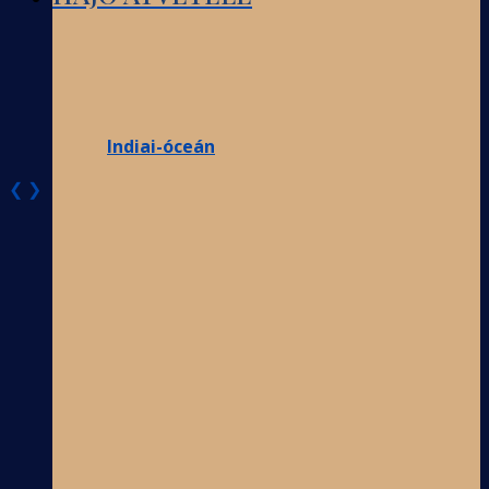
Indiai-óceán
❮
❯