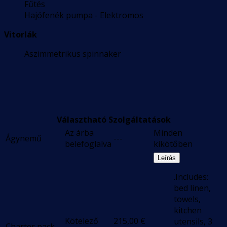
Fűtés
Hajófenék pumpa - Elektromos
Vitorlák
Aszimmetrikus spinnaker
Választható Szolgáltatások
Az árba
Minden
Ágynemű
---
belefoglalva
kikötőben
Leírás
.Includes:
bed linen,
towels,
kitchen
Kötelező
215,00
€
utensils, 3
Charter pack