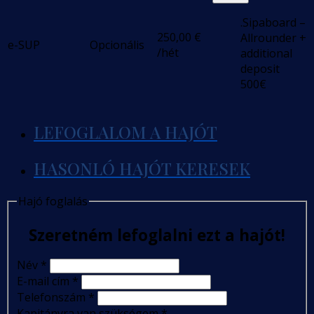
.Sipaboard –
250,00
€
Allrounder +
e-SUP
Opcionális
/hét
additional
deposit
500€
LEFOGLALOM A HAJÓT
HASONLÓ HAJÓT KERESEK
Hajó foglalás
Szeretném lefoglalni ezt a hajót!
Név
*
E-mail cím
*
Telefonszám
*
Kapitányra van szükségem
*