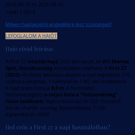
2026-08-15 to 2026-08-22
Letét
1 500
€
Milyen hajóvezetői engedélyre lesz szükséged?
LEFOGLALOM A HAJÓT
Hajó rövid leírása:
A First 27
vitorlás hajó
2022-ben épült, és
ACI Marina
Split, Horvátország
kikötőjében található. A
First 27
(2022)
részletes adatlapja alapján a hajó legfeljebb 2 fő
számára alkalmas, 1 kabinnal és 1 WC-vel rendelkezik.
A hajó teljes hossza
8,0 m
. A fontosabb
felszereltsége(i) (
a teljes lista a "Felszereltség"
fülön található
): légkondicionáló és SUP. Kötelező
extrák: charter csomag. Bejelentkezés: 17:00,
Kijelentkezés: 09:00.
Hol erős a First 27 a napi használatban?