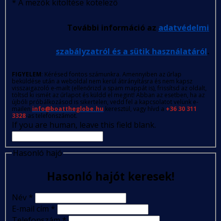
*
A mezők kitöltése kötelező
További információ az
adatvédelmi
szabályzatról és a sütik használatáról
.
FIGYELEM
: Kérésed fontos számunkra. Amennyiben az űrlap
beküldése után a weboldal nem kerül átirányításra és nem kapsz
visszaigazoló e-mailt (ellenőrizd a spam mappát is), frissítsd az oldalt,
töltsd ki ismét az űrlapot és küldd el megint! Abban az esetben, ha az
újbóli próbálkozásod is sikertelen, vedd fel a kapcsolatot velünk e-
mailen
info@boattheglobe.hu
keresztül, vagy hívd a
+36 30 311
3328
-as telefonszámot.
If you are human, leave this field blank.
Hasonló hajó
Hasonló hajót keresek!
Név
*
E-mail cím
*
Telefonszám
*