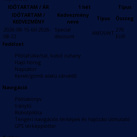
IDŐTARTAM / ÁR
1 hét
Típus
IDŐTARTAM /
Kedvezmény
Típus
Összeg
KEDVEZMÉNY
neve
2026-08-15-tól 2026-
Special
270
AMOUNT
08-22
discount
EUR
Fedélzet
Pilótafülke/tat, külső zuhany
Hajó horog
Napsátor
Kerek/gömb alakú sárvédő
Navigáció
Pilótakönyv
Iránytű
Robotpilóta
Tengeri navigációs térképek és hajózási útmutató
GPS térképplotter