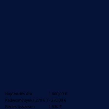
Hajóbérlés ára
1 800,00
€
Kedvezmények ( 270 € )
- 270,00
€
Bérlés összesen
1 530
€