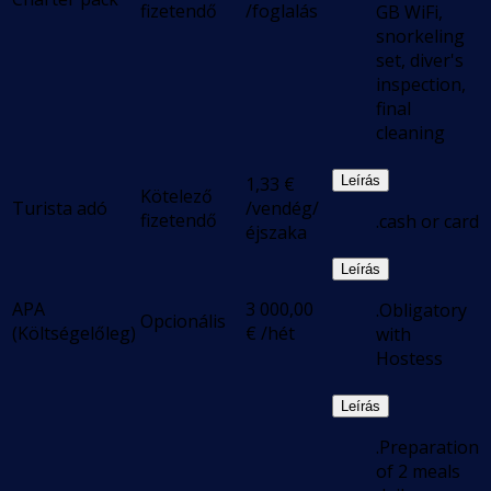
fizetendő
/foglalás
GB WiFi,
snorkeling
set, diver's
inspection,
final
cleaning
1,33
€
Leírás
Kötelező
Turista adó
/vendég/
fizetendő
.cash or card
éjszaka
Leírás
APA
3 000,00
.Obligatory
Opcionális
(Költségelőleg)
€
/hét
with
Hostess
Leírás
.Preparation
of 2 meals