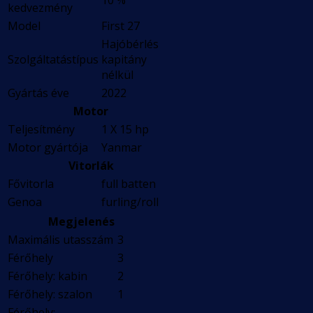
10 %
kedvezmény
Model
First 27
Hajóbérlés
Szolgáltatástípus
kapitány
nélkül
Gyártás éve
2022
Motor
Teljesítmény
1 X 15 hp
Motor gyártója
Yanmar
Vitorlák
Fővitorla
full batten
Genoa
furling/roll
Megjelenés
Maximális utasszám
3
Férőhely
3
Férőhely: kabin
2
Férőhely: szalon
1
Férőhely: