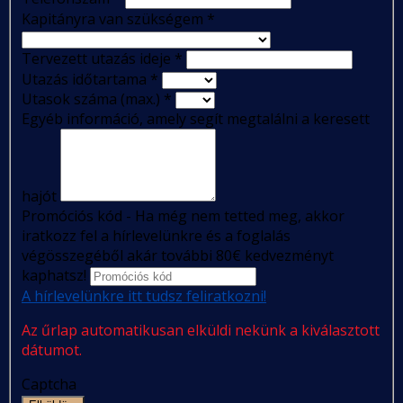
Kapitányra van szükségem
*
Tervezett utazás ideje
*
Utazás időtartama
*
Utasok száma (max.)
*
Egyéb információ, amely segít megtalálni a keresett
hajót
Promóciós kód - Ha még nem tetted meg, akkor
iratkozz fel a hírlevelünkre és a foglalás
végösszegéből akár további 80€ kedvezményt
kaphatsz!
A hírlevelünkre itt tudsz feliratkozni!
Az űrlap automatikusan elküldi nekünk a kiválasztott
dátumot.
Captcha