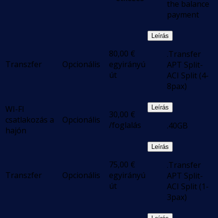
the balance
payment
Leírás
80,00
€
.Transfer
Transzfer
Opcionális
egyirányú
APT Split-
út
ACI Split (4-
8pax)
WI-FI
Leírás
30,00
€
csatlakozás a
Opcionális
/foglalás
.40GB
hajón
Leírás
75,00
€
.Transfer
Transzfer
Opcionális
egyirányú
APT Split-
út
ACI Split (1-
3pax)