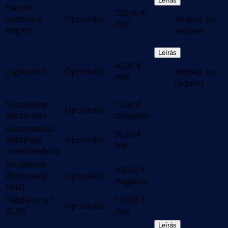
Leírás
Electric
150,00
€
outboard
Opcionális
.limited, on
/hét
engine
request
Leírás
40,00
€
Jégkészítő
Opcionális
.limited, on
/hét
request
Snorkeling
12,00
€
Opcionális
felszerelés
/telepítés
Automatikus
35,00
€
felfújható
Opcionális
/hét
mentőmellény
Korlátháló
100,00
€
(Biztonsági
Opcionális
/foglalás
háló)
Paddle szörf
120,00
€
Opcionális
(SUP)
/hét
Leírás