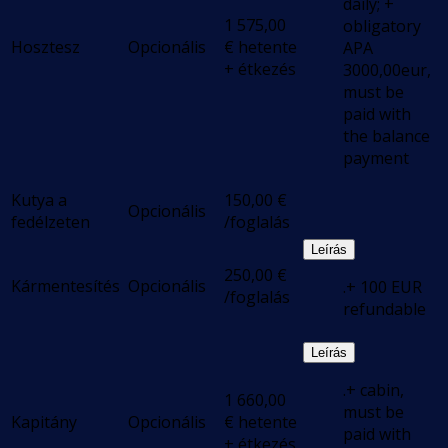
daily; +
1 575,00
obligatory
Hosztesz
Opcionális
€
hetente
APA
+ étkezés
3000,00eur,
must be
paid with
the balance
payment
Kutya a
150,00
€
Opcionális
fedélzeten
/foglalás
Leírás
250,00
€
Kármentesítés
Opcionális
.+ 100 EUR
/foglalás
refundable
Leírás
.+ cabin,
1 660,00
must be
Kapitány
Opcionális
€
hetente
paid with
+ étkezés