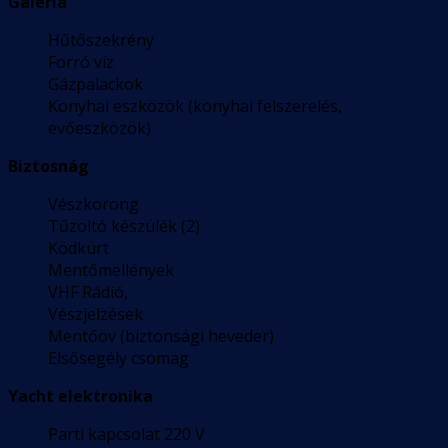
Galéria
Hűtőszekrény
Forró víz
Gázpalackok
Konyhai eszközök (konyhai felszerelés,
evőeszközök)
Biztosnág
Vészkorong
Tűzoltó készülék (2)
Ködkürt
Mentőmellények
VHF Rádió,
Vészjelzések
Mentőöv (biztonsági heveder)
Elsősegély csomag
Yacht elektronika
Parti kapcsolat 220 V