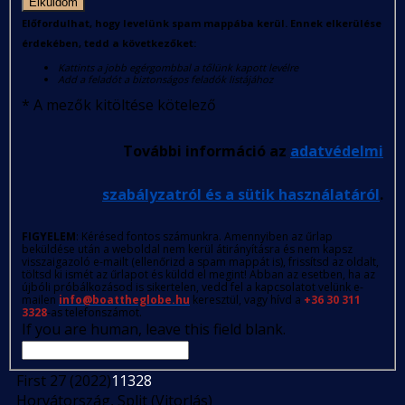
Elküldöm
Előfordulhat, hogy levelünk spam mappába kerül. Ennek elkerülése
érdekében, tedd a következőket:
Kattints a jobb egérgombbal a tőlünk kapott levélre
Add a feladót a biztonságos feladók listájához
*
A mezők kitöltése kötelező
További információ az
adatvédelmi
szabályzatról és a sütik használatáról
.
FIGYELEM
: Kérésed fontos számunkra. Amennyiben az űrlap
beküldése után a weboldal nem kerül átirányításra és nem kapsz
visszaigazoló e-mailt (ellenőrizd a spam mappát is), frissítsd az oldalt,
töltsd ki ismét az űrlapot és küldd el megint! Abban az esetben, ha az
újbóli próbálkozásod is sikertelen, vedd fel a kapcsolatot velünk e-
mailen
info@boattheglobe.hu
keresztül, vagy hívd a
+36 30 311
3328
-as telefonszámot.
If you are human, leave this field blank.
First 27 (2022)
11328
Horvátország, Split (Vitorlás)