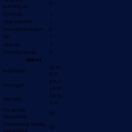
0
személyzet
Kabinok
1
Utas kabinok
1
Személyzeti kabin
0
WC
1
Utas wc
1
Személyzeti wc
0
Méret
26 ft /
Hajóhossz
8 m
8 ft /
Orrsugár
2.5 m
6.6 ft /
Merülés
2 m
Víz tartály
60
kapacitása
Üzemanyag tartály
25
kapacitása