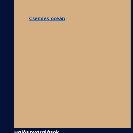
Csendes-óceán
Hajós nyaralások