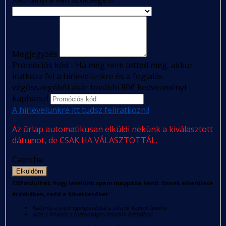
Megjegyzés
Promóciós kód - Ha még nem tetted meg, akkor
iratkozz fel a hírlevelünkre és a foglalás
végösszegéből akár további 80€ kedvezményt
kaphatsz!
A hírlevelünkre itt tudsz feliratkozni!
Az űrlap automatikusan elküldi nekünk a kiválasztott
dátumot, de CSAK HA VÁLASZTOTTÁL.
Captcha
Elküldöm
Előfordulhat, hogy levelünk spam mappába kerül. Ennek elkerülése
érdekében, tedd a következőket:
Kattints a jobb egérgombbal a tőlünk kapott levélre
Add a feladót a biztonságos feladók listájához