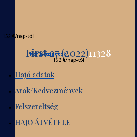
152 €
/nap-tól
First 27 (2022)
11328
Karib-szigetek
152 €
/nap-tól
Hajó adatok
Árak/Kedvezmények
Felszereltség
HAJÓ ÁTVÉTELE