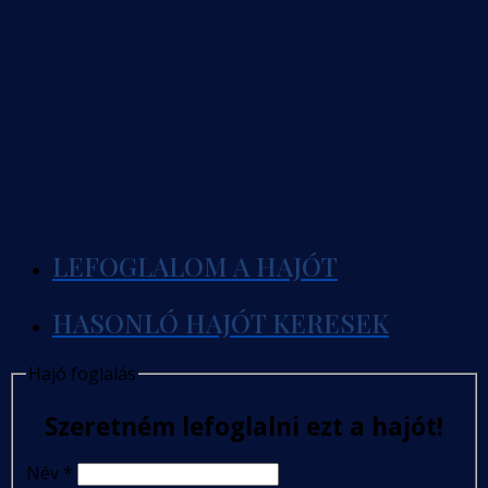
LEFOGLALOM A HAJÓT
HASONLÓ HAJÓT KERESEK
Hajó foglalás
Szeretném lefoglalni ezt a hajót!
Név
*