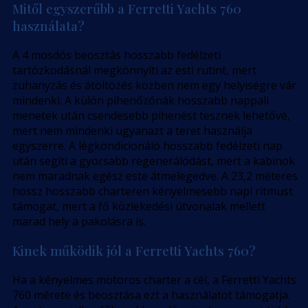
Mitől egyszerűbb a Ferretti Yachts 760
használata?
A 4 mosdós beosztás hosszabb fedélzeti
tartózkodásnál megkönnyíti az esti rutint, mert
zuhanyzás és átöltözés közben nem egy helyiségre vár
mindenki. A külön pihenőzónák hosszabb nappali
menetek után csendesebb pihenést tesznek lehetővé,
mert nem mindenki ugyanazt a teret használja
egyszerre. A légkondicionáló hosszabb fedélzeti nap
után segíti a gyorsabb regenerálódást, mert a kabinok
nem maradnak egész este átmelegedve. A 23,2 méteres
hossz hosszabb charteren kényelmesebb napi ritmust
támogat, mert a fő közlekedési útvonalak mellett
marad hely a pakolásra is.
Kinek működik jól a Ferretti Yachts 760?
Ha a kényelmes motoros charter a cél, a Ferretti Yachts
760 mérete és beosztása ezt a használatot támogatja.