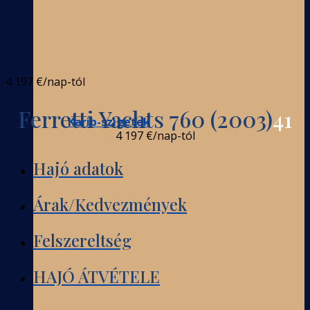
4 197 €
/nap-tól
Ferretti Yachts 760 (2003)
41
Karib-szigetek
4 197 €
/nap-tól
Hajó adatok
Árak/Kedvezmények
Felszereltség
HAJÓ ÁTVÉTELE