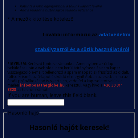
Kattints a jobb egérgombbal a tőlünk kapott levélre
Add a feladót a biztonságos feladók listájához
*
A mezők kitöltése kötelező
További információ az
adatvédelmi
szabályzatról és a sütik használatáról
.
FIGYELEM
: Kérésed fontos számunkra. Amennyiben az űrlap
beküldése után a weboldal nem kerül átirányításra és nem kapsz
visszaigazoló e-mailt (ellenőrizd a spam mappát is), frissítsd az oldalt,
töltsd ki ismét az űrlapot és küldd el megint! Abban az esetben, ha az
újbóli próbálkozásod is sikertelen, vedd fel a kapcsolatot velünk e-
mailen
info@boattheglobe.hu
keresztül, vagy hívd a
+36 30 311
3328
-as telefonszámot.
If you are human, leave this field blank.
Hasonló hajó
Hasonló hajót keresek!