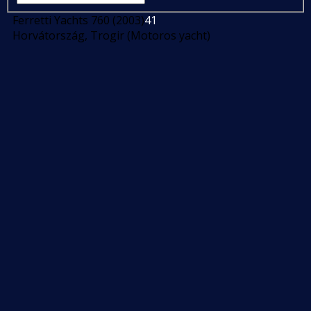
Ferretti Yachts 760 (2003)
41
Horvátország, Trogir (Motoros yacht)