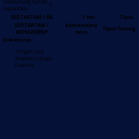
Üzemanyag tartály
0
kapacitása
IDŐTARTAM / ÁR
1 hét
Típus
IDŐTARTAM /
Kedvezmény
Típus
Összeg
KEDVEZMÉNY
neve
Szórakozás
Tengeri bob
Vízalatti robogó
Fedélzet