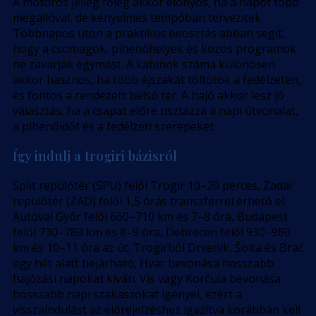
A motoros jelleg főleg akkor előnyös, ha a napot több
megállóval, de kényelmes tempóban tervezitek.
Többnapos úton a praktikus beosztás abban segít,
hogy a csomagok, pihenőhelyek és közös programok
ne zavarják egymást. A kabinok száma különösen
akkor hasznos, ha több éjszakát töltötök a fedélzeten,
és fontos a rendezett belső tér. A hajó akkor lesz jó
választás, ha a csapat előre tisztázza a napi útvonalat,
a pihenőidőt és a fedélzeti szerepeket.
Így indulj a trogiri bázisról
Split repülőtér (SPU) felől Trogir 10–20 perces, Zadar
repülőtér (ZAD) felől 1,5 órás transzferrel érhető el.
Autóval Győr felől 660–710 km és 7–8 óra, Budapest
felől 730–780 km és 8–9 óra, Debrecen felől 930–980
km és 10–11 óra az út. Trogirból Drvenik, Šolta és Brač
egy hét alatt bejárható, Hvar bevonása hosszabb
hajózási napokat kíván. Vis vagy Korčula bevonása
hosszabb napi szakaszokat igényel, ezért a
visszaindulást az előrejelzéshez igazítva korábban kell