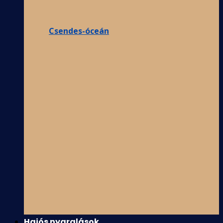
Csendes-óceán
Hajós nyaralások