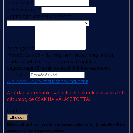
E-mail cím
*
Telefonszám
*
Kapitányra van szükségem
*
Megjegyzés
Promóciós kód - Ha még nem tetted meg, akkor
iratkozz fel a hírlevelünkre és a foglalás
végösszegéből akár további 80€ kedvezményt
kaphatsz!
A hírlevelünkre itt tudsz feliratkozni!
Az űrlap automatikusan elküldi nekünk a kiválasztott
dátumot, de CSAK HA VÁLASZTOTTÁL.
Captcha
Elküldöm
Előfordulhat, hogy levelünk spam mappába kerül. Ennek elkerülése
érdekében, tedd a következőket: