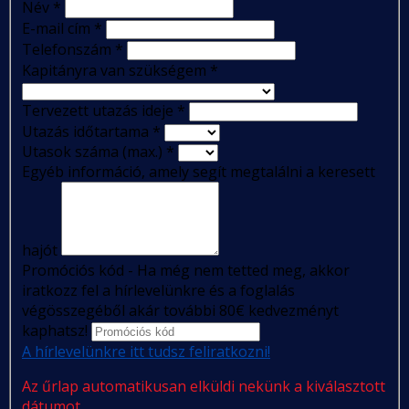
Név
*
E-mail cím
*
Telefonszám
*
Kapitányra van szükségem
*
Tervezett utazás ideje
*
Utazás időtartama
*
Utasok száma (max.)
*
Egyéb információ, amely segít megtalálni a keresett
hajót
Promóciós kód - Ha még nem tetted meg, akkor
iratkozz fel a hírlevelünkre és a foglalás
végösszegéből akár további 80€ kedvezményt
kaphatsz!
A hírlevelünkre itt tudsz feliratkozni!
Az űrlap automatikusan elküldi nekünk a kiválasztott
dátumot.