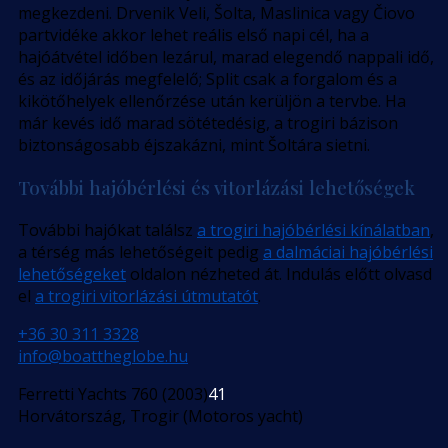
megkezdeni. Drvenik Veli, Šolta, Maslinica vagy Čiovo
partvidéke akkor lehet reális első napi cél, ha a
hajóátvétel időben lezárul, marad elegendő nappali idő,
és az időjárás megfelelő; Split csak a forgalom és a
kikötőhelyek ellenőrzése után kerüljön a tervbe. Ha
már kevés idő marad sötétedésig, a trogiri bázison
biztonságosabb éjszakázni, mint Šoltára sietni.
További hajóbérlési és vitorlázási lehetőségek
További hajókat találsz
a trogiri hajóbérlési kínálatban
,
a térség más lehetőségeit pedig
a dalmáciai hajóbérlési
lehetőségeket
oldalon nézheted át. Indulás előtt olvasd
el
a trogiri vitorlázási útmutatót
.
+36 30 311 3328
info@boattheglobe.hu
Ferretti Yachts 760 (2003)
41
Horvátország, Trogir (Motoros yacht)