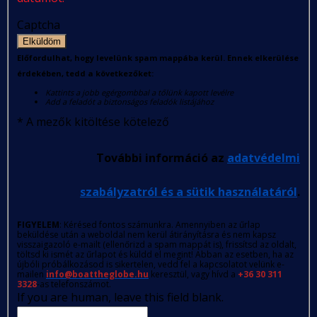
Captcha
Elküldöm
Előfordulhat, hogy levelünk spam mappába kerül. Ennek elkerülése
érdekében, tedd a következőket:
Kattints a jobb egérgombbal a tőlünk kapott levélre
Add a feladót a biztonságos feladók listájához
*
A mezők kitöltése kötelező
További információ az
adatvédelmi
szabályzatról és a sütik használatáról
.
FIGYELEM
: Kérésed fontos számunkra. Amennyiben az űrlap
beküldése után a weboldal nem kerül átirányításra és nem kapsz
visszaigazoló e-mailt (ellenőrizd a spam mappát is), frissítsd az oldalt,
töltsd ki ismét az űrlapot és küldd el megint! Abban az esetben, ha az
újbóli próbálkozásod is sikertelen, vedd fel a kapcsolatot velünk e-
mailen
info@boattheglobe.hu
keresztül, vagy hívd a
+36 30 311
3328
-as telefonszámot.
If you are human, leave this field blank.