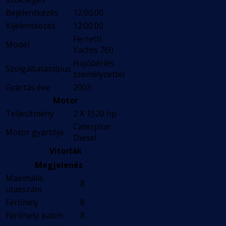
Bejelentkezés
12:00:00
Kijelentkezés
12:00:00
Ferretti
Model
Yachts 760
Hajóbérlés
Szolgáltatástípus
személyzettel
Gyártás éve
2003
Motor
Teljesítmény
2 X 1520 hp
Caterpilar
Motor gyártója
Diesel
Vitorlák
Megjelenés
Maximális
8
utasszám
Férőhely
8
Férőhely: kabin
8