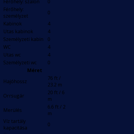
Férőhely: szalon
0
Férőhely:
0
személyzet
Kabinok
4
Utas kabinok
4
Személyzeti kabin
0
WC
4
Utas wc
4
Személyzeti wc
0
Méret
76 ft /
Hajóhossz
23.2 m
20 ft / 6
Orrsugár
m
6.6 ft / 2
Merülés
m
Víz tartály
0
kapacitása