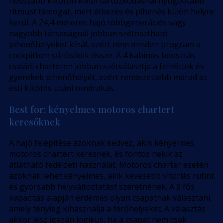
hosszabb kikötőn kívüli tartózkodásnál nyugodtabb
ritmust támogat, mert étkezés és pihenés külön helyre
kerül. A 24,4 méteres hajó többgenerációs vagy
nagyobb társaságnál jobban szétosztható
pihenőhelyeket kínál, ezért nem minden program a
cockpitben sűrűsödik össze. A 4 kabinos beosztás
családi charteren jobban szétválasztja a felnőttek és
gyerekek pihenőhelyét, ezért rendezettebb marad az
esti kikötés utáni rendrakás.
Best for: kényelmes motoros chartert
keresőknek
A hajó felépítése azoknak kedvez, akik kényelmes
motoros chartert keresnek, és fontos nekik az
átlátható fedélzeti használat. Motoros charter esetén
azoknak lehet kényelmes, akik kevesebb vitorlás rutint
és gyorsabb helyváltoztatást szeretnének. A 8 fős
kapacitás alapján érdemes olyan csapatnak választani,
amely tényleg kihasználja a férőhelyeket. A választás
akkor lesz igazán logikus, ha a csapat nem csak