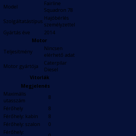
Fairline
Model
Squadron 78
Hajóbérlés
Szolgáltatástípus
személyzettel
Gyártás éve
2014
Motor
Nincsen
Teljesítmény
elérhető adat
Caterpilar
Motor gyártója
Diesel
Vitorlák
Megjelenés
Maximális
8
utasszám
Férőhely
8
Férőhely: kabin
8
Férőhely: szalon
0
Férőhely:
0