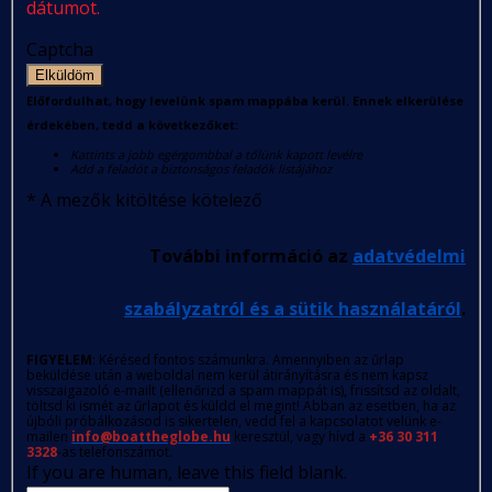
dátumot.
Captcha
Elküldöm
Előfordulhat, hogy levelünk spam mappába kerül. Ennek elkerülése
érdekében, tedd a következőket:
Kattints a jobb egérgombbal a tőlünk kapott levélre
Add a feladót a biztonságos feladók listájához
*
A mezők kitöltése kötelező
További információ az
adatvédelmi
szabályzatról és a sütik használatáról
.
FIGYELEM
: Kérésed fontos számunkra. Amennyiben az űrlap
beküldése után a weboldal nem kerül átirányításra és nem kapsz
visszaigazoló e-mailt (ellenőrizd a spam mappát is), frissítsd az oldalt,
töltsd ki ismét az űrlapot és küldd el megint! Abban az esetben, ha az
újbóli próbálkozásod is sikertelen, vedd fel a kapcsolatot velünk e-
mailen
info@boattheglobe.hu
keresztül, vagy hívd a
+36 30 311
3328
-as telefonszámot.
If you are human, leave this field blank.