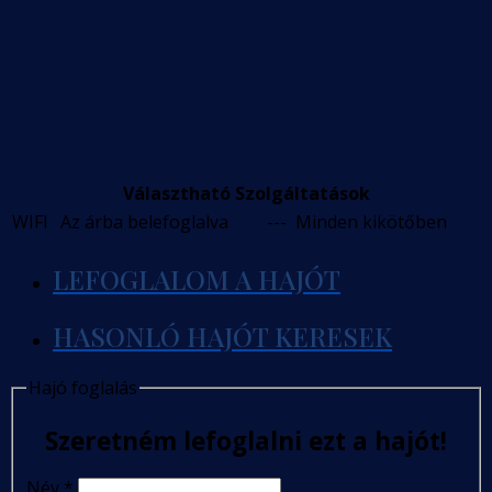
Választható Szolgáltatások
WIFI
Az árba belefoglalva
---
Minden kikötőben
LEFOGLALOM A HAJÓT
HASONLÓ HAJÓT KERESEK
Hajó foglalás
Szeretném lefoglalni ezt a hajót!
Név
*