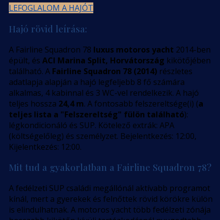
LEFOGLALOM A HAJÓT
Hajó rövid leírása:
A Fairline Squadron 78
luxus motoros yacht
2014-ben
épült, és
ACI Marina Split, Horvátország
kikötőjében
található. A
Fairline Squadron 78 (2014)
részletes
adatlapja alapján a hajó legfeljebb 8 fő számára
alkalmas, 4 kabinnal és 3 WC-vel rendelkezik. A hajó
teljes hossza
24,4 m
. A fontosabb felszereltsége(i) (
a
teljes lista a "Felszereltség" fülön található
):
légkondicionáló és SUP. Kötelező extrák: APA
(költségelőleg) és személyzet. Bejelentkezés: 12:00,
Kijelentkezés: 12:00.
Mit tud a gyakorlatban a Fairline Squadron 78?
A fedélzeti SUP családi megállónál aktívabb programot
kínál, mert a gyerekek és felnőttek rövid körökre külön
is elindulhatnak. A motoros yacht több fedélzeti zónája