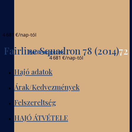
4 681 €
/nap-tól
Fairline Squadron 78 (2014)
72
Karib-szigetek
4 681 €
/nap-tól
Hajó adatok
Árak/Kedvezmények
Felszereltség
HAJÓ ÁTVÉTELE