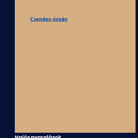
Csendes-óceán
Hajós nyaralások