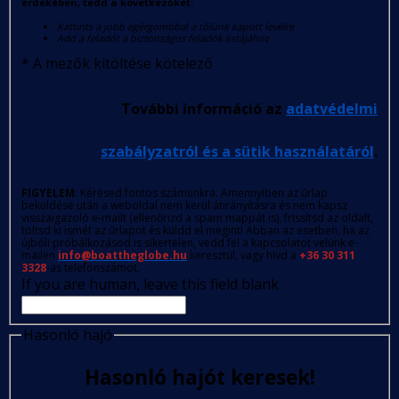
érdekében, tedd a következőket:
Kattints a jobb egérgombbal a tőlünk kapott levélre
Add a feladót a biztonságos feladók listájához
*
A mezők kitöltése kötelező
További információ az
adatvédelmi
szabályzatról és a sütik használatáról
.
FIGYELEM
: Kérésed fontos számunkra. Amennyiben az űrlap
beküldése után a weboldal nem kerül átirányításra és nem kapsz
visszaigazoló e-mailt (ellenőrizd a spam mappát is), frissítsd az oldalt,
töltsd ki ismét az űrlapot és küldd el megint! Abban az esetben, ha az
újbóli próbálkozásod is sikertelen, vedd fel a kapcsolatot velünk e-
mailen
info@boattheglobe.hu
keresztül, vagy hívd a
+36 30 311
3328
-as telefonszámot.
If you are human, leave this field blank.
Hasonló hajó
Hasonló hajót keresek!