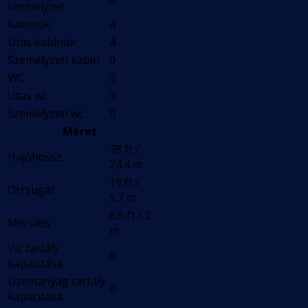
személyzet
Kabinok
4
Utas kabinok
4
Személyzeti kabin
0
WC
3
Utas wc
3
Személyzeti wc
0
Méret
78 ft /
Hajóhossz
24.4 m
19 ft /
Orrsugár
5.7 m
6.6 ft / 2
Merülés
m
Víz tartály
0
kapacitása
Üzemanyag tartály
0
kapacitása