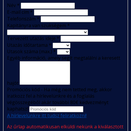
Név
*
E-mail cím
*
Telefonszám
*
Kapitányra van szükségem
*
Tervezett utazás ideje
*
Utazás időtartama
*
Utasok száma (max.)
*
Egyéb információ, amely segít megtalálni a keresett
hajót
Promóciós kód - Ha még nem tetted meg, akkor
iratkozz fel a hírlevelünkre és a foglalás
végösszegéből akár további 80€ kedvezményt
kaphatsz!
A hírlevelünkre itt tudsz feliratkozni!
Az űrlap automatikusan elküldi nekünk a kiválasztott