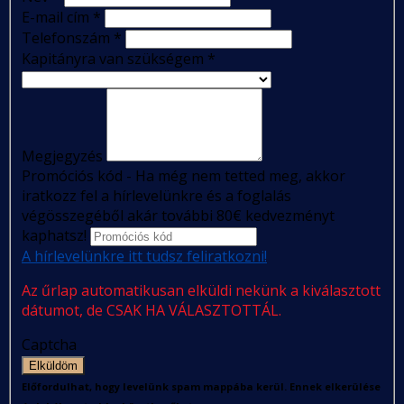
E-mail cím
*
Telefonszám
*
Kapitányra van szükségem
*
Megjegyzés
Promóciós kód - Ha még nem tetted meg, akkor
iratkozz fel a hírlevelünkre és a foglalás
végösszegéből akár további 80€ kedvezményt
kaphatsz!
A hírlevelünkre itt tudsz feliratkozni!
Az űrlap automatikusan elküldi nekünk a kiválasztott
dátumot, de CSAK HA VÁLASZTOTTÁL.
Captcha
Elküldöm
Előfordulhat, hogy levelünk spam mappába kerül. Ennek elkerülése