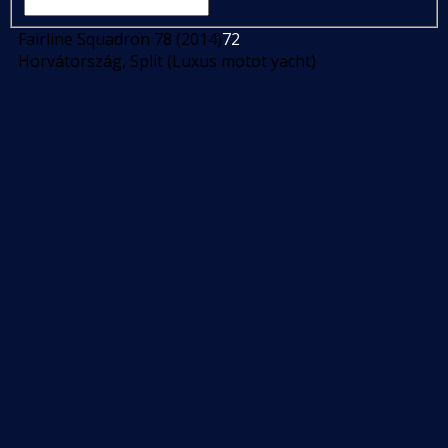
Fairline Squadron 78 (2014)
72
Horvátország, Split (Luxus motot yacht)