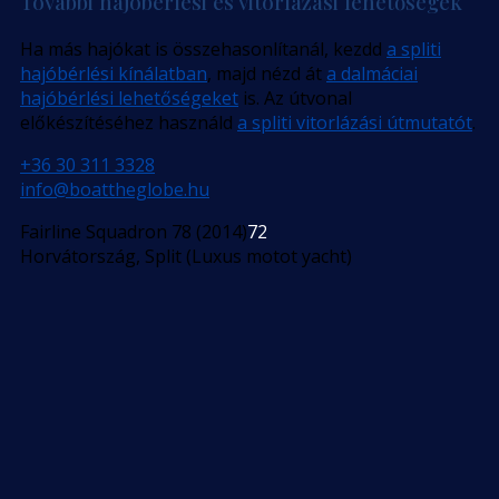
További hajóbérlési és vitorlázási lehetőségek
Ha más hajókat is összehasonlítanál, kezdd
a spliti
hajóbérlési kínálatban
, majd nézd át
a dalmáciai
hajóbérlési lehetőségeket
is. Az útvonal
előkészítéséhez használd
a spliti vitorlázási útmutatót
.
+36 30 311 3328
info@boattheglobe.hu
Fairline Squadron 78 (2014)
72
Horvátország, Split (Luxus motot yacht)