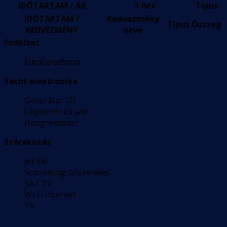
IDŐTARTAM / ÁR
1 hét
Típus
IDŐTARTAM /
Kedvezmény
Típus
Összeg
KEDVEZMÉNY
neve
Fedélzet
Fürdőplatform
Yacht elektronika
Generátor (2)
Légkondicionáló
Hangrendszer
Szórakozás
Jet Ski
Snorkeling felszerelés
SAT TV
Wi-Fi internet
TV