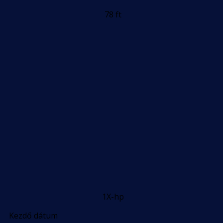
78 ft
1X-hp
Kezdő dátum