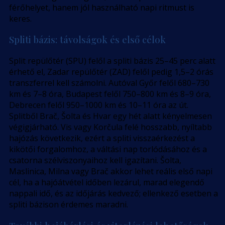
férőhelyet, hanem jól használható napi ritmust is
keres.
Spliti bázis: távolságok és első célok
Split repülőtér (SPU) felől a spliti bázis 25–45 perc alatt
érhető el, Zadar repülőtér (ZAD) felől pedig 1,5–2 órás
transzferrel kell számolni. Autóval Győr felől 680–730
km és 7–8 óra, Budapest felől 750–800 km és 8–9 óra,
Debrecen felől 950–1000 km és 10–11 óra az út.
Splitből Brač, Šolta és Hvar egy hét alatt kényelmesen
végigjárható. Vis vagy Korčula felé hosszabb, nyíltabb
hajózás következik, ezért a spliti visszaérkezést a
kikötői forgalomhoz, a váltási nap torlódásához és a
csatorna szélviszonyaihoz kell igazítani. Šolta,
Maslinica, Milna vagy Brač akkor lehet reális első napi
cél, ha a hajóátvétel időben lezárul, marad elegendő
nappali idő, és az időjárás kedvező; ellenkező esetben a
spliti bázison érdemes maradni.