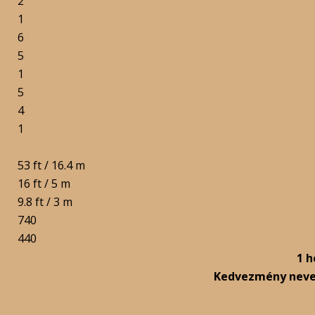
2
1
6
5
1
5
4
1
53 ft / 16.4 m
16 ft / 5 m
9.8 ft / 3 m
740
440
1 h
Kedvezmény nev