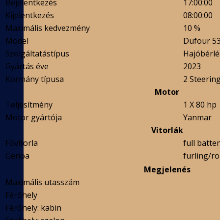
Bejelentkezés
17:00:00
Kijelentkezés
08:00:00
Maximális kedvezmény
10 %
Model
Dufour 530
Szolgáltatástípus
Hajóbérlé
Gyártás éve
2023
Kormány típusa
2 Steerin
Motor
Teljesítmény
1 X 80 hp
Motor gyártója
Yanmar
Vitorlák
Fővitorla
full batte
Genoa
furling/ro
Megjelenés
Maximális utasszám
Férőhely
Férőhely: kabin