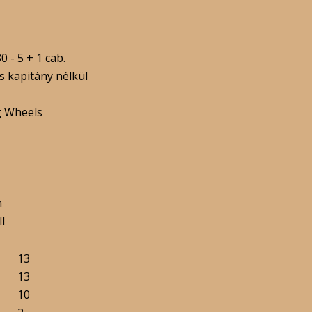
 - 5 + 1 cab.
s kapitány nélkül
g Wheels
n
ll
13
13
10