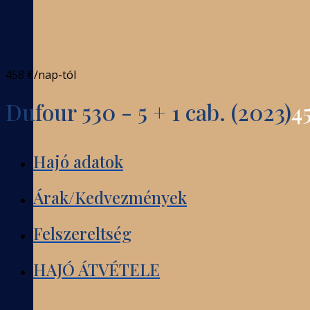
458 €
/nap-tól
Dufour 530 - 5 + 1 cab. (2023)
4
Hajó adatok
Árak/Kedvezmények
Felszereltség
HAJÓ ÁTVÉTELE