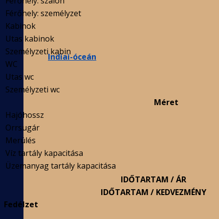
Férőhely: szalon
Férőhely: személyzet
Kabinok
Utas kabinok
Személyzeti kabin
Indiai-óceán
WC
Utas wc
Személyzeti wc
Méret
Hajóhossz
Orrsugár
Merülés
Víz tartály kapacitása
Üzemanyag tartály kapacitása
IDŐTARTAM / ÁR
IDŐTARTAM / KEDVEZMÉNY
Fedélzet