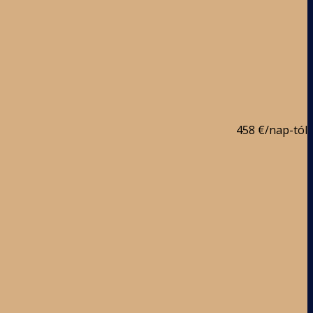
458 €
/nap-tól