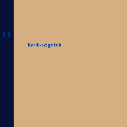
❮
❯
Karib-szigetek