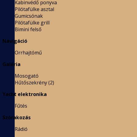
Kabinvédő ponyva
Pilótafülke asztal
Gumicsónak
Pilótafülke grill
Bimini felső
Navigáció
Orrhajtómű
Galéria
Mosogató
Hűtőszekrény (2)
Yacht elektronika
Fűtés
Szórakozás
Rádió