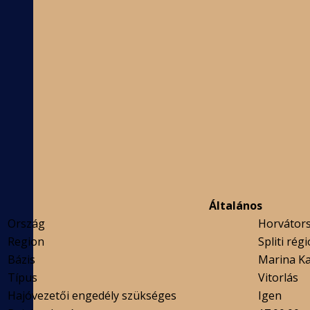
Általános
Ország
Horvátor
Region
Spliti régi
Bázis
Marina Ka
Típus
Vitorlás
Hajóvezetői engedély szükséges
Igen