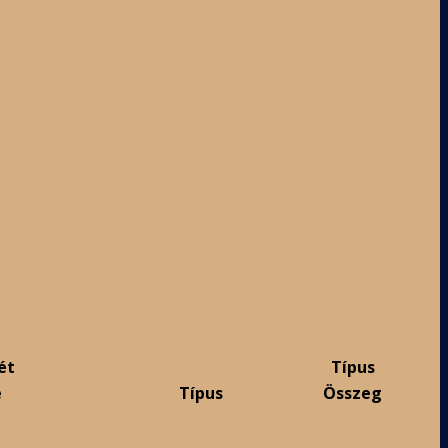
ét
Típus
e
Típus
Összeg