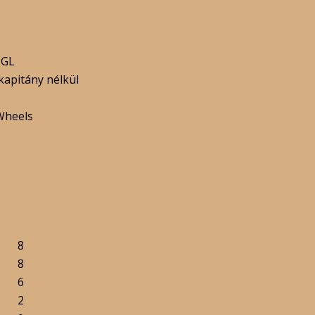
 GL
kapitány nélkül
Wheels
8
8
6
2