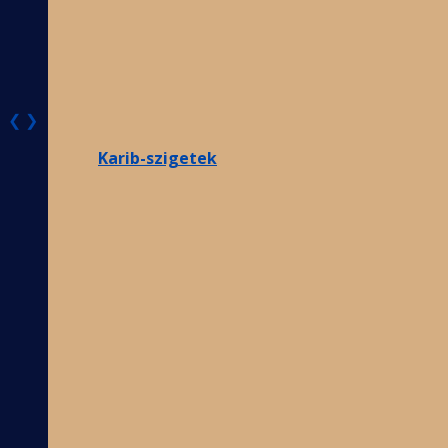
❮
❯
Karib-szigetek