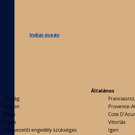
Indiai-óceán
Általános
Ország
Franciaors
Region
Provence-Al
Bázis
Cote D'Azur
Típus
Vitorlás
Hajóvezetői engedély szükséges
Igen