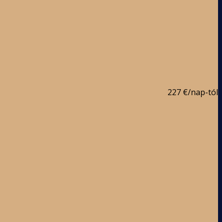
227 €
/nap-tól