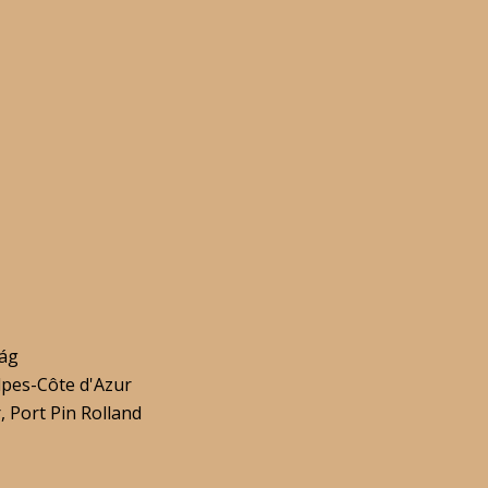
zág
pes-Côte d'Azur
, Port Pin Rolland