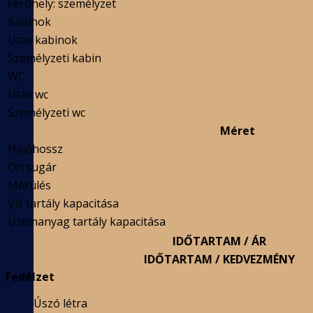
Férőhely: személyzet
Kabinok
Utas kabinok
Személyzeti kabin
WC
Utas wc
Személyzeti wc
Méret
Hajóhossz
Orrsugár
Merülés
Víz tartály kapacitása
Üzemanyag tartály kapacitása
IDŐTARTAM / ÁR
IDŐTARTAM / KEDVEZMÉNY
Fedélzet
Úszó létra