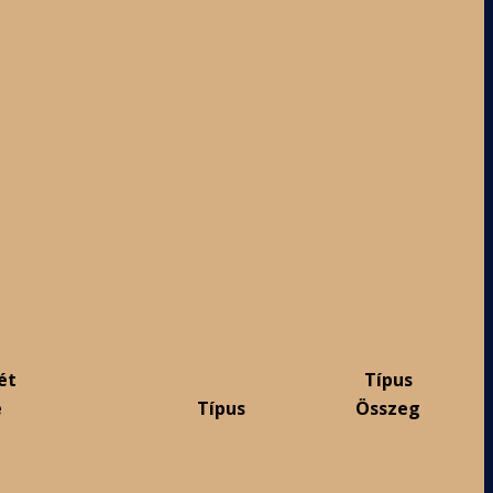
ét
Típus
e
Típus
Összeg