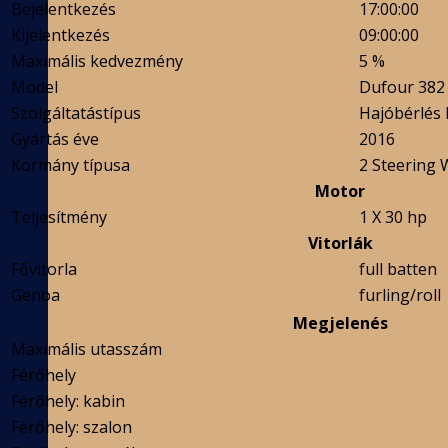
Bejelentkezés
17:00:00
Kijelentkezés
09:00:00
Maximális kedvezmény
5 %
Model
Dufour 382
Szolgáltatástípus
Hajóbérlés 
Gyártás éve
2016
Kormány típusa
2 Steering 
Motor
Teljesítmény
1 X 30 hp
Vitorlák
Fővitorla
full batten
Genoa
furling/roll
Megjelenés
Maximális utasszám
Férőhely
Férőhely: kabin
Férőhely: szalon