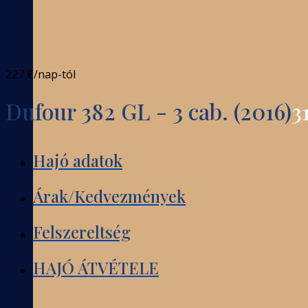
227 €
/nap-tól
Dufour 382 GL - 3 cab. (2016)
3
Hajó adatok
Árak/Kedvezmények
Felszereltség
HAJÓ ÁTVÉTELE