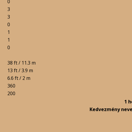
0
3
3
0
1
1
0
38 ft / 11.3 m
13 ft / 3.9 m
6.6 ft / 2 m
360
200
1 h
Kedvezmény nev