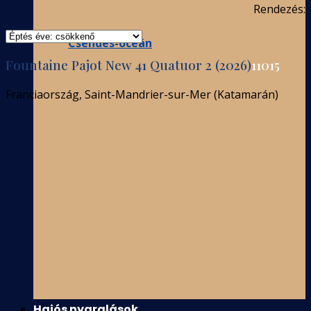
Rendezés:
Csendes-óceán
Fountaine Pajot New 41 Quatuor 2 (2026)
11015
Franciaország, Saint-Mandrier-sur-Mer (Katamarán)
Hajós nyaralások