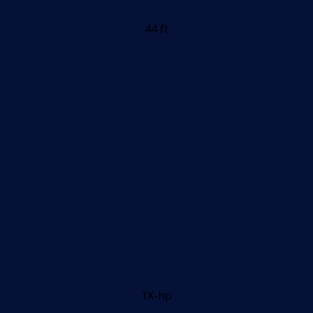
44 ft
1X-hp