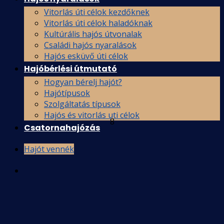
Vitorlás úti célok kezdőknek
Vitorlás úti célok haladóknak
Kultúrális hajós útvonalak
Családi hajós nyaralások
Hajós esküvő úti célok
Hajóbérlési útmutató
Hogyan bérelj hajót?
Hajótípusok
Szolgáltatás típusok
Hajós és vitorlás uti célok
8
Csatornahajózás
Hajót vennék