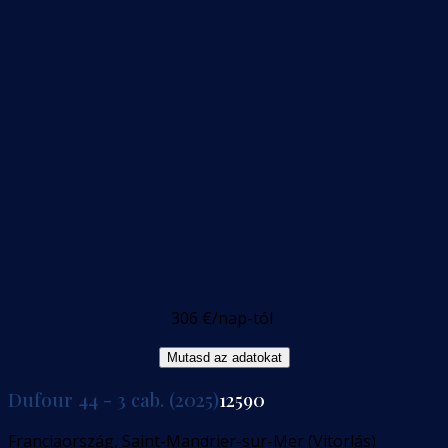
306 €
/nap-tól
Mutasd az adatokat
Dufour 44 - 3 cab. (2025)
12590
Franciaország, Saint-Mandrier-sur-Mer (Vitorlás)