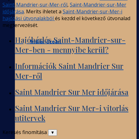
Saint-Mandrier-sur-Mer-ről
,
Saint-Mandrier-sur-Mer
időjárása
. Meríts ihletet a
Saint-Mandrier-sur-Mer-i
hajózási útvonalakból
és kezdd el következő útvonalad
megtervezését.
Hajóbérlés Saint-Mandrier-sur-
Indiai-óceán
Mer-ben - mennyibe kerül?
Információk Saint Mandrier Sur
Mer-ről
Saint Mandrier Sur Mer időjárása
Saint Mandrier Sur Mer-i vitorlás
utitervek
Keresés finomítása
▼