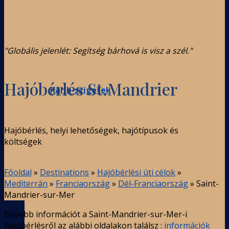
"Globális jelenlét: Segítség bárhová is visz a szél."
Hajóbérlés St.Mandrier
Karib-szigetek
Hajóbérlés, helyi lehetőségek, hajótípusok és
költségek
Főoldal
»
Destinations
»
Hajóbérlési úti célok
»
Mediterrán
»
Franciaország
»
Dél-Franciaország
»
Saint-
Mandrier-sur-Mer
Bővebb információt a Saint-Mandrier-sur-Mer-i
hajóbérlésről az alábbi oldalakon találsz :
információk