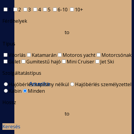
1
2
3
4
5
6-10
10+
Férőhelyek
to
Típus
Vitorlás
Katamarán
Motoros yacht
Motorcsónak
Gulet
Gumitestű hajó
Mini Cruiser
Jet Ski
Szolgáltatástípus
Amerika
Hajóbérlés kapitány nélkül
Hajóbérlés személyzettel
Kabin
Minden
Hossz
to
Keresés