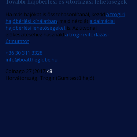
További hajóbérlési és vitorlázási lehetőségek
Ha más hajókat is összehasonlítanál, kezdd
a trogiri
hajóbérlési kínálatban
, majd nézd át
a dalmáciai
hajóbérlési lehetőségeket
is. Az útvonal
előkészítéséhez használd
a trogiri vitorlázási
útmutatót
.
+36 30 311 3328
info@boattheglobe.hu
Colnago 27 (2017)
48
Horvátország, Trogir (Gumitestű hajó)