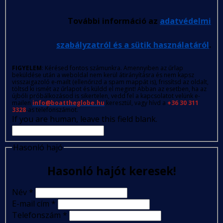
További információ az
adatvédelmi
szabályzatról és a sütik használatáról
.
FIGYELEM
: Kérésed fontos számunkra. Amennyiben az űrlap
beküldése után a weboldal nem kerül átirányításra és nem kapsz
visszaigazoló e-mailt (ellenőrizd a spam mappát is), frissítsd az oldalt,
töltsd ki ismét az űrlapot és küldd el megint! Abban az esetben, ha az
újbóli próbálkozásod is sikertelen, vedd fel a kapcsolatot velünk e-
mailen
info@boattheglobe.hu
keresztül, vagy hívd a
+36 30 311
3328
-as telefonszámot.
If you are human, leave this field blank.
Hasonló hajó
Hasonló hajót keresek!
Név
*
E-mail cím
*
Telefonszám
*