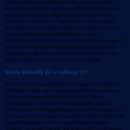
ülőhelyek könnyen áttekinthetők. A motorcsónak
elrendezése kikötés előtt könnyebb feladatkiosztást
tesz lehetővé, ezért a legénység gyorsabban tud
készülni az érkezésre. A légkondicionáló hosszabb
fedélzeti nap után segíti a gyorsabb regenerálódást,
mert a kabinok nem maradnak egész este
átmelegedve. A 9,5 méteres hossz rövidebb part menti
útvonalon és kikötőváltáskor jó egyensúlyt teremt
mozgékonyság és fedélzeti hely között, ezért a napi
megállóknál sem érződik szűknek a mozgás.
Kinek működik jól a Colnago 27?
Annak érdemes megnéznie a Colnago 27 modellt, aki
számára a rövid, páros napi hajózás fontos, de nem
szeretne túl bonyolult fedélzeti rutint. Páros
használatnál a kisebb méret segít abban, hogy a
kikötések és fürdőmegállók egyszerűek maradjanak. A
közepes méret jó kompromisszumot kínál fedélzeti tér
és kezelhetőség között. A legjobb döntés akkor
születik, ha a hajó mérete illik a tervezett programhoz