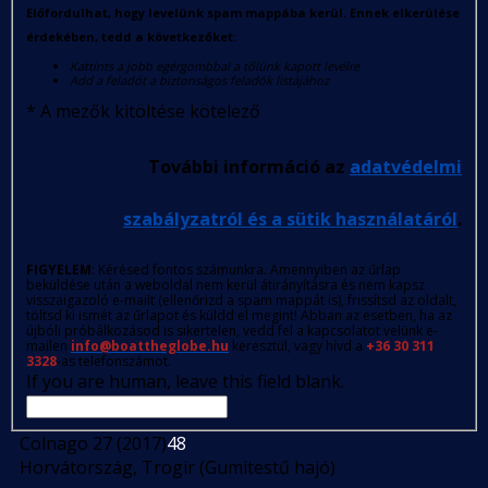
Előfordulhat, hogy levelünk spam mappába kerül. Ennek elkerülése
érdekében, tedd a következőket:
Kattints a jobb egérgombbal a tőlünk kapott levélre
Add a feladót a biztonságos feladók listájához
*
A mezők kitöltése kötelező
További információ az
adatvédelmi
szabályzatról és a sütik használatáról
.
FIGYELEM
: Kérésed fontos számunkra. Amennyiben az űrlap
beküldése után a weboldal nem kerül átirányításra és nem kapsz
visszaigazoló e-mailt (ellenőrizd a spam mappát is), frissítsd az oldalt,
töltsd ki ismét az űrlapot és küldd el megint! Abban az esetben, ha az
újbóli próbálkozásod is sikertelen, vedd fel a kapcsolatot velünk e-
mailen
info@boattheglobe.hu
keresztül, vagy hívd a
+36 30 311
3328
-as telefonszámot.
If you are human, leave this field blank.
Colnago 27 (2017)
48
Horvátország, Trogir (Gumitestű hajó)