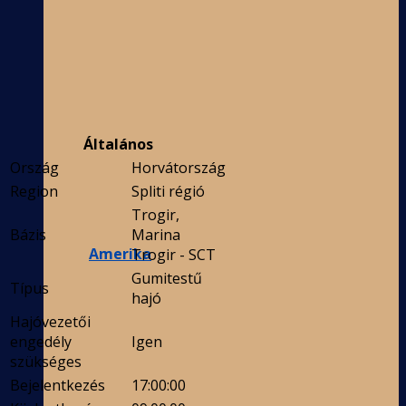
Általános
Ország
Horvátország
Region
Spliti régió
Trogir,
Bázis
Marina
Amerika
Trogir - SCT
Gumitestű
Típus
hajó
Hajóvezetői
engedély
Igen
szükséges
Bejelentkezés
17:00:00