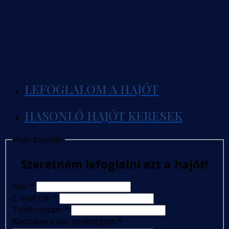
LEFOGLALOM A HAJÓT
HASONLÓ HAJÓT KERESEK
Hajó foglalás
Szeretném lefoglalni ezt a hajót!
Név
*
E-mail cím
*
Telefonszám
*
Kapitányra van szükségem
*