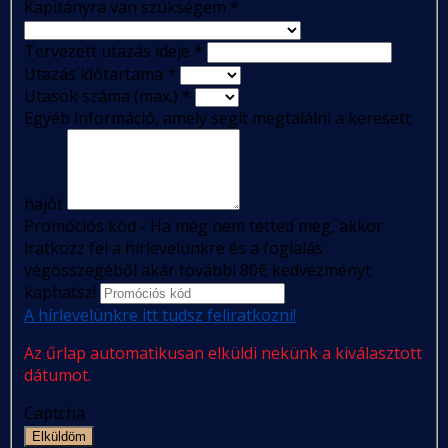
Kapitányra van szükségem
*
Tervezett utazás ideje
*
Utazás időtartama
*
Utasok száma (max.)
*
Egyéb információ, amely segít megtalálni a keresett
hajót
Promóciós kód - Ha még nem tetted meg, akkor
iratkozz fel a hírlevelünkre és a foglalás
végösszegéből akár további 80€ kedvezményt
kaphatsz!
A hírlevelünkre itt tudsz feliratkozni!
Az űrlap automatikusan elküldi nekünk a kiválasztott
dátumot.
Captcha
Elküldöm