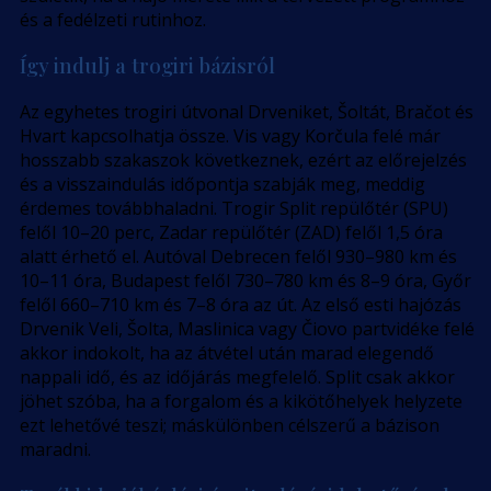
és a fedélzeti rutinhoz.
Így indulj a trogiri bázisról
Az egyhetes trogiri útvonal Drveniket, Šoltát, Bračot és
Hvart kapcsolhatja össze. Vis vagy Korčula felé már
hosszabb szakaszok következnek, ezért az előrejelzés
és a visszaindulás időpontja szabják meg, meddig
érdemes továbbhaladni. Trogir Split repülőtér (SPU)
felől 10–20 perc, Zadar repülőtér (ZAD) felől 1,5 óra
alatt érhető el. Autóval Debrecen felől 930–980 km és
10–11 óra, Budapest felől 730–780 km és 8–9 óra, Győr
felől 660–710 km és 7–8 óra az út. Az első esti hajózás
Drvenik Veli, Šolta, Maslinica vagy Čiovo partvidéke felé
akkor indokolt, ha az átvétel után marad elegendő
nappali idő, és az időjárás megfelelő. Split csak akkor
jöhet szóba, ha a forgalom és a kikötőhelyek helyzete
ezt lehetővé teszi; máskülönben célszerű a bázison
maradni.