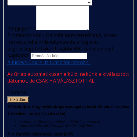
Megjegyzés
Promóciós kód - Ha még nem tetted meg, akkor
iratkozz fel a hírlevelünkre és a foglalás
végösszegéből akár további 80€ kedvezményt
kaphatsz!
A hírlevelünkre itt tudsz feliratkozni!
Az űrlap automatikusan elküldi nekünk a kiválasztott
dátumot, de CSAK HA VÁLASZTOTTÁL.
Captcha
Elküldöm
Előfordulhat, hogy levelünk spam mappába kerül. Ennek elkerülése
érdekében, tedd a következőket:
Kattints a jobb egérgombbal a tőlünk kapott levélre
Add a feladót a biztonságos feladók listájához
*
A mezők kitöltése kötelező