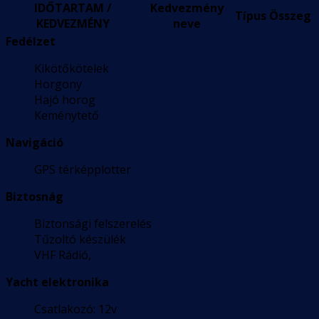
IDŐTARTAM /
Kedvezmény
Típus
Összeg
KEDVEZMÉNY
neve
Fedélzet
Kikötőkötelek
Horgony
Hajó horog
Keménytető
Navigáció
GPS térképplotter
Biztosnág
Biztonsági felszerelés
Tűzoltó készülék
VHF Rádió,
Yacht elektronika
Csatlakozó: 12v