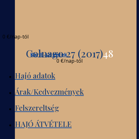
0 €
/nap-tól
Colnago 27 (2017)
48
Karib-szigetek
0 €
/nap-tól
Hajó adatok
Árak/Kedvezmények
Felszereltség
HAJÓ ÁTVÉTELE