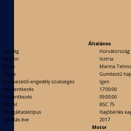
Általános
Ország
Horvátország
Region
Isztria
Bázis
Marina Tehno
Típus
Gumitestű haj
Hajóvezetői engedély szükséges
Igen
Bejelentkezés
17:00:00
Kijelentkezés
09:00:00
Model
BSC 75
Szolgáltatástípus
Hajóbérlés ka
Gyártás éve
2017
Motor