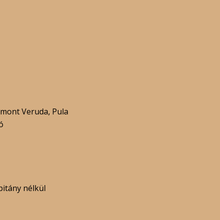
mont Veruda, Pula
ó
pitány nélkül