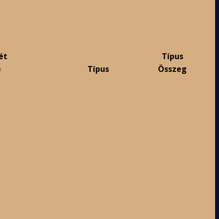
ét
Típus
e
Típus
Összeg