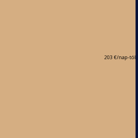
203 €
/nap-tól