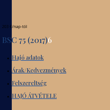
203 €
/nap-tól
BSC 75 (2017)
6
Hajó adatok
Árak/Kedvezmények
Felszereltség
HAJÓ ÁTVÉTELE