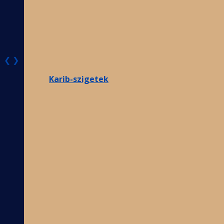
❮
❯
Karib-szigetek