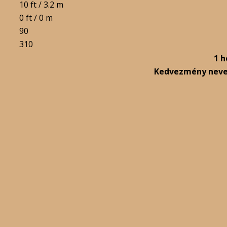
10 ft / 3.2 m
0 ft / 0 m
90
310
1 h
Kedvezmény nev