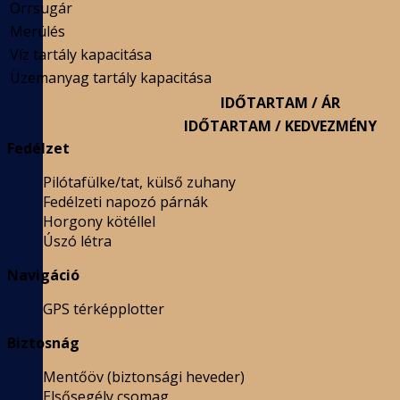
Orrsugár
Merülés
Víz tartály kapacitása
Üzemanyag tartály kapacitása
IDŐTARTAM / ÁR
IDŐTARTAM / KEDVEZMÉNY
Fedélzet
Pilótafülke/tat, külső zuhany
Fedélzeti napozó párnák
Horgony kötéllel
Úszó létra
Navigáció
GPS térképplotter
Biztosnág
Mentőöv (biztonsági heveder)
Elsősegély csomag