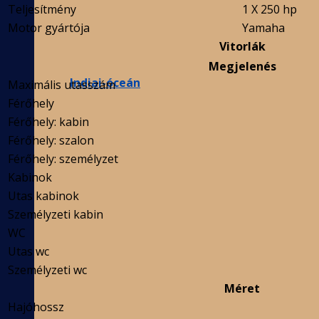
Teljesítmény
1 X 250 hp
Motor gyártója
Yamaha
Vitorlák
Megjelenés
Indiai-óceán
Maximális utasszám
Férőhely
Férőhely: kabin
Férőhely: szalon
Férőhely: személyzet
Kabinok
Utas kabinok
Személyzeti kabin
WC
Utas wc
Személyzeti wc
Méret
Hajóhossz