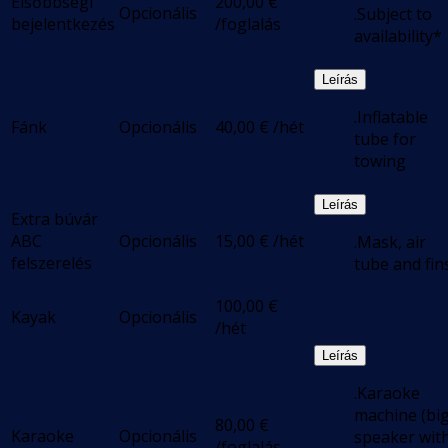
Elsőbbségi
200,00
€
Opcionális
.Subject to
bejelentkezés
/foglalás
availability*
Leírás
.Inflatable
Fánk
Opcionális
40,00
€
/hét
tube for
towing
Leírás
Extra búvár
ABC
Opcionális
15,00
€
/hét
.Mask, air
felszerelés
tube and fin
100,00
€
Kayak
Opcionális
/hét
Leírás
.Karaoke
machine (bi
80,00
€
Karaoke
Opcionális
speaker wit
/foglalás