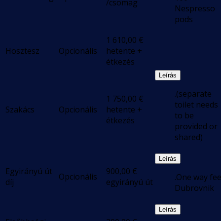
/csomag
Nespresso
pods
1 610,00
€
Hosztesz
Opcionális
hetente +
étkezés
Leírás
.(separate
1 750,00
€
toilet needs
Szakács
Opcionális
hetente +
to be
étkezés
provided or
shared)
Leírás
Egyirányú út
900,00
€
Opcionális
.One way fe
díj
egyirányú út
Dubrovnik
Leírás