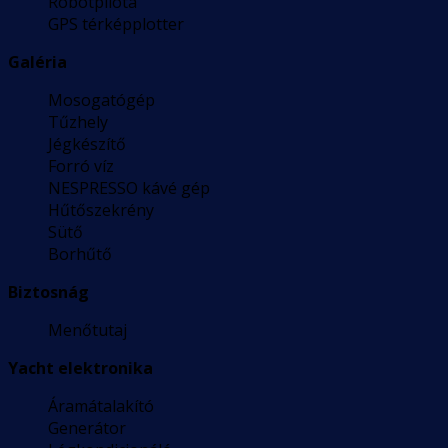
Robotpilóta
GPS térképplotter
Galéria
Mosogatógép
Tűzhely
Jégkészítő
Forró víz
NESPRESSO kávé gép
Hűtőszekrény
Sütő
Borhűtő
Biztosnág
Menőtutaj
Yacht elektronika
Áramátalakító
Generátor