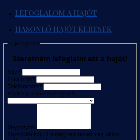
LEFOGLALOM A HAJÓT
HASONLÓ HAJÓT KERESEK
Hajó foglalás
Szeretném lefoglalni ezt a hajót!
Név
*
E-mail cím
*
Telefonszám
*
Kapitányra van szükségem
*
Megjegyzés
Promóciós kód - Ha még nem tetted meg, akkor