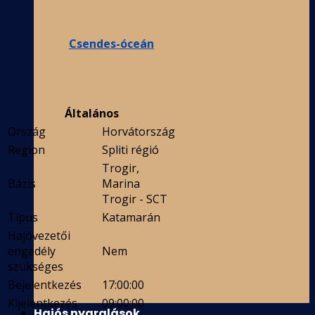
Csendes-óceán
Általános
Ország
Horvátország
Region
Spliti régió
Trogir,
Bázis
Marina
Trogir - SCT
Típus
Katamarán
Hajóvezetői
engedély
Nem
szükséges
Bejelentkezés
17:00:00
Kijelentkezés
09:00:00
Hajós nyaralások