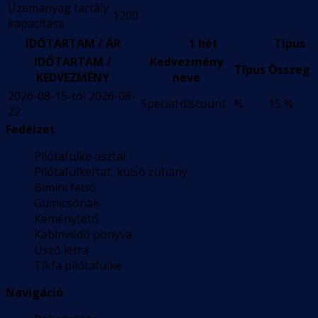
Üzemanyag tartály
1200
kapacitása
IDŐTARTAM / ÁR
1 hét
Típus
IDŐTARTAM /
Kedvezmény
Típus
Összeg
KEDVEZMÉNY
neve
2026-08-15-tól 2026-08-
Special discount
%
15 %
22
Fedélzet
Pilótafülke asztal
Pilótafülke/tat, külső zuhany
Bimini felső
Gumicsónak
Keménytető
Kabinvédő ponyva
Úszó létra
Tíkfa pilótafülke
Navigáció