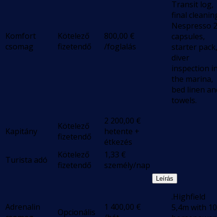
Transit log,
final cleanin
Nespresso 
Komfort
Kötelező
800,00
€
capsules,
csomag
fizetendő
/foglalás
starter pack
diver
inspection i
the marina,
bed linen an
towels.
2 200,00
€
Kötelező
Kapitány
hetente +
fizetendő
étkezés
Kötelező
1,33
€
Turista adó
fizetendő
személy/nap
Leírás
.Highfield
Adrenalin
1 400,00
€
5,4m with 1
Opcionális