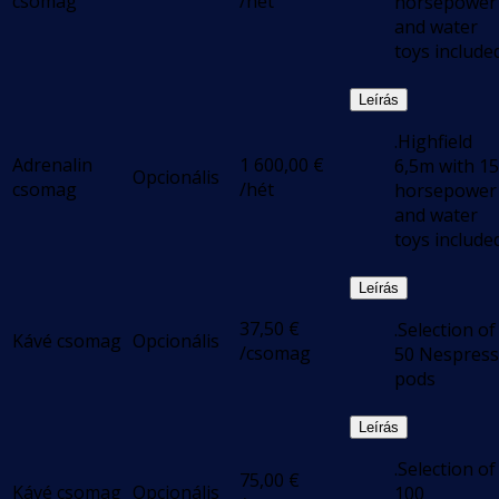
csomag
/hét
horsepower
and water
toys include
Leírás
.Highfield
Adrenalin
1 600,00
€
6,5m with 1
Opcionális
csomag
/hét
horsepower
and water
toys include
Leírás
37,50
€
.Selection of
Kávé csomag
Opcionális
/csomag
50 Nespres
pods
Leírás
.Selection of
75,00
€
Kávé csomag
Opcionális
100