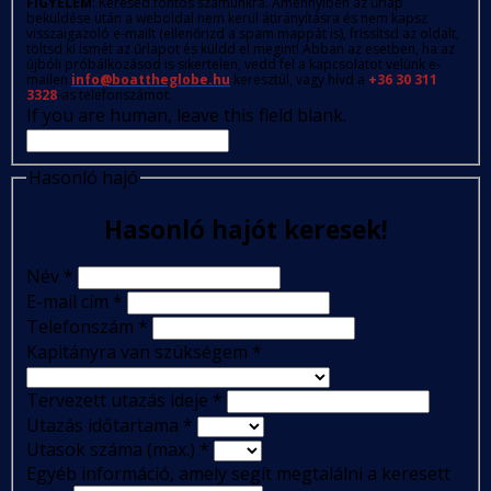
FIGYELEM
: Kérésed fontos számunkra. Amennyiben az űrlap
beküldése után a weboldal nem kerül átirányításra és nem kapsz
visszaigazoló e-mailt (ellenőrizd a spam mappát is), frissítsd az oldalt,
töltsd ki ismét az űrlapot és küldd el megint! Abban az esetben, ha az
újbóli próbálkozásod is sikertelen, vedd fel a kapcsolatot velünk e-
mailen
info@boattheglobe.hu
keresztül, vagy hívd a
+36 30 311
3328
-as telefonszámot.
If you are human, leave this field blank.
Hasonló hajó
Hasonló hajót keresek!
Név
*
E-mail cím
*
Telefonszám
*
Kapitányra van szükségem
*
Tervezett utazás ideje
*
Utazás időtartama
*
Utasok száma (max.)
*
Egyéb információ, amely segít megtalálni a keresett