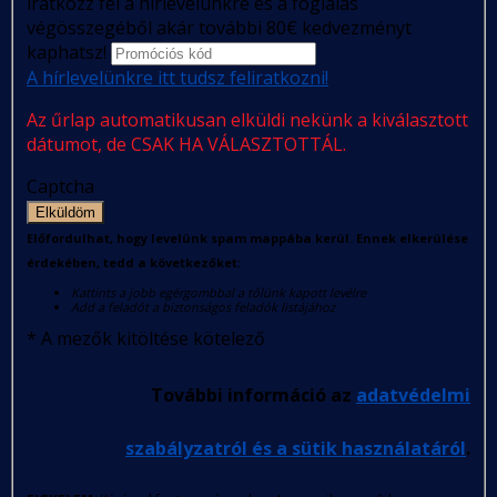
iratkozz fel a hírlevelünkre és a foglalás
végösszegéből akár további 80€ kedvezményt
kaphatsz!
A hírlevelünkre itt tudsz feliratkozni!
Az űrlap automatikusan elküldi nekünk a kiválasztott
dátumot, de CSAK HA VÁLASZTOTTÁL.
Captcha
Elküldöm
Előfordulhat, hogy levelünk spam mappába kerül. Ennek elkerülése
érdekében, tedd a következőket:
Kattints a jobb egérgombbal a tőlünk kapott levélre
Add a feladót a biztonságos feladók listájához
*
A mezők kitöltése kötelező
További információ az
adatvédelmi
szabályzatról és a sütik használatáról
.