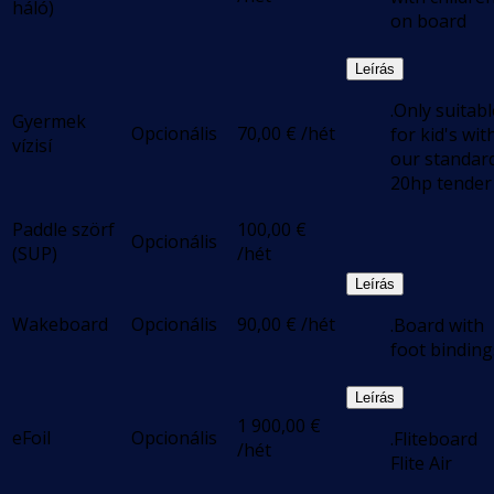
háló)
on board
Leírás
.Only suitabl
Gyermek
Opcionális
70,00
€
/hét
for kid's wit
vízisí
our standar
20hp tender
Paddle szörf
100,00
€
Opcionális
(SUP)
/hét
Leírás
Wakeboard
Opcionális
90,00
€
/hét
.Board with
foot binding
Leírás
1 900,00
€
eFoil
Opcionális
.Fliteboard
/hét
Flite Air