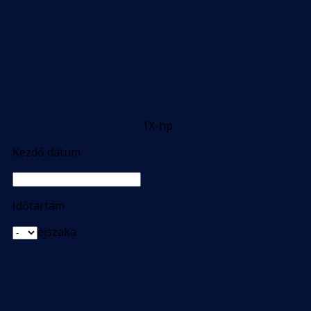
1X-hp
Kezdő dátum
Időtartam
éjszaka