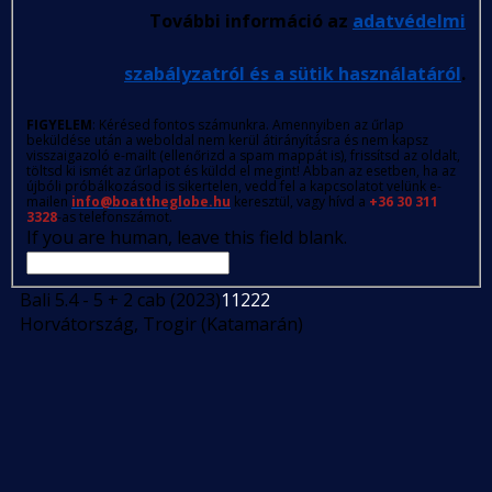
További információ az
adatvédelmi
szabályzatról és a sütik használatáról
.
FIGYELEM
: Kérésed fontos számunkra. Amennyiben az űrlap
beküldése után a weboldal nem kerül átirányításra és nem kapsz
visszaigazoló e-mailt (ellenőrizd a spam mappát is), frissítsd az oldalt,
töltsd ki ismét az űrlapot és küldd el megint! Abban az esetben, ha az
újbóli próbálkozásod is sikertelen, vedd fel a kapcsolatot velünk e-
mailen
info@boattheglobe.hu
keresztül, vagy hívd a
+36 30 311
3328
-as telefonszámot.
If you are human, leave this field blank.
Bali 5.4 - 5 + 2 cab (2023)
11222
Horvátország, Trogir (Katamarán)