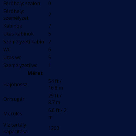
Férőhely: szalon
0
Férőhely:
2
személyzet
Kabinok
7
Utas kabinok
5
Személyzeti kabin
2
WC
6
Utas wc
5
Személyzeti wc
1
Méret
54 ft /
Hajóhossz
16.8 m
29 ft /
Orrsugár
8.7 m
6.6 ft / 2
Merülés
m
Víz tartály
1200
kapacitása