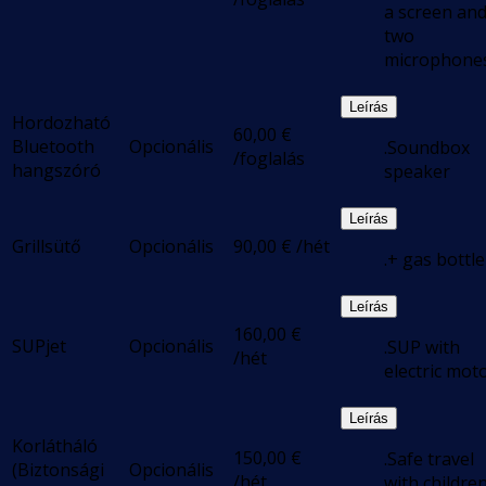
a screen an
two
microphone
Leírás
Hordozható
60,00
€
Bluetooth
Opcionális
.Soundbox
/foglalás
hangszóró
speaker
Leírás
Grillsütő
Opcionális
90,00
€
/hét
.+ gas bottle
Leírás
160,00
€
SUPjet
Opcionális
.SUP with
/hét
electric mot
Leírás
Korlátháló
150,00
€
.Safe travel
(Biztonsági
Opcionális
/hét
with childre