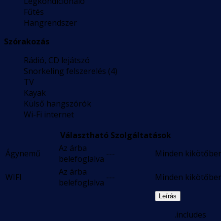
Légkondicionáló
Fűtés
Hangrendszer
Szórakozás
Rádió, CD lejátszó
Snorkeling felszerelés (4)
TV
Kayak
Külső hangszórók
Wi-Fi internet
Választható Szolgáltatások
Az árba
Ágynemű
---
Minden kikötőbe
belefoglalva
Az árba
WIFI
---
Minden kikötőbe
belefoglalva
Leírás
.includes