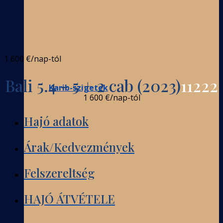
1 600 €
/nap-tól
Bali 5.4 - 5 + 2 cab (2023)
11222
Karib-szigetek
1 600 €
/nap-tól
Hajó adatok
Árak/Kedvezmények
Felszereltség
HAJÓ ÁTVÉTELE