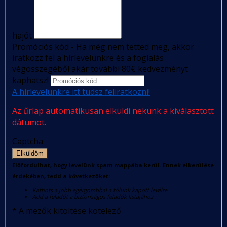
hajót
Promóciós kód - Ha még nem tetted meg, akkor
iratkozz fel a hírlevelünkre és a foglalás
végösszegéből akár további 80€ kedvezményt
kaphatsz!
A hírlevelünkre itt tudsz feliratkozni!
Az űrlap automatikusan elküldi nekünk a kiválasztott
dátumot.
Captcha
Elküldöm
Előfordulhat, hogy levelünk spam mappába kerül. Ennek elkerülése
érdekében, tedd a következőket:
Kattints a jobb egérgombbal a tőlünk kapott levélre
Add a feladót a biztonságos feladók listájához
*
A mezők kitöltése kötelező