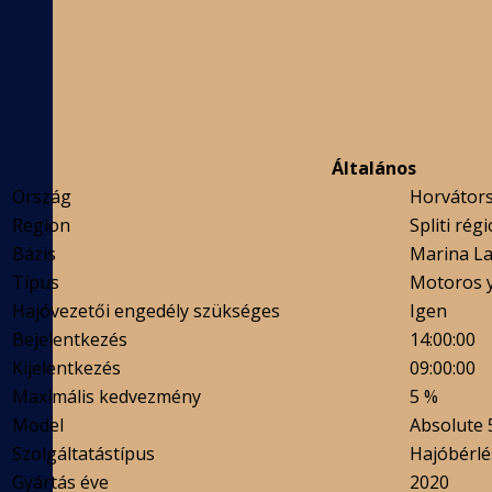
Általános
Ország
Horvátor
Region
Spliti régi
Bázis
Marina La
Típus
Motoros 
Hajóvezetői engedély szükséges
Igen
Bejelentkezés
14:00:00
Kijelentkezés
09:00:00
Maximális kedvezmény
5 %
Model
Absolute 
Szolgáltatástípus
Hajóbérlé
Gyártás éve
2020