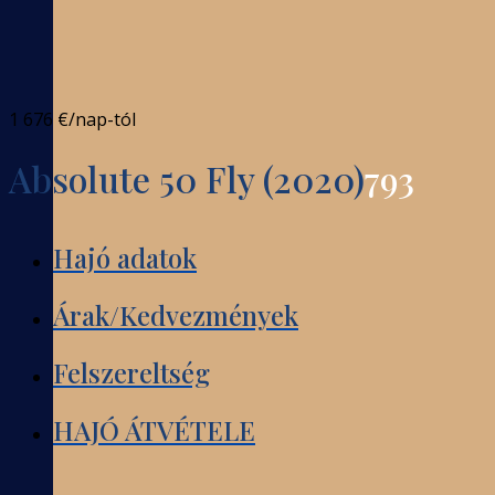
1 676 €
/nap-tól
Absolute 50 Fly (2020)
793
Hajó adatok
Árak/Kedvezmények
Felszereltség
HAJÓ ÁTVÉTELE