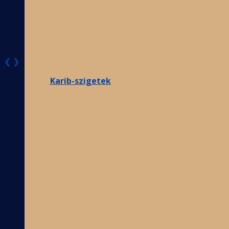
❮
❯
Karib-szigetek