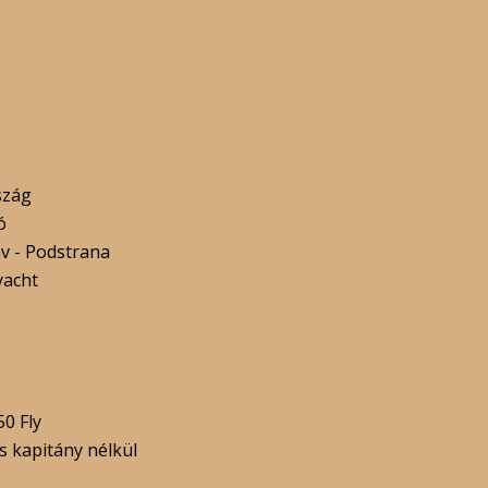
szág
ó
v - Podstrana
yacht
50 Fly
s kapitány nélkül