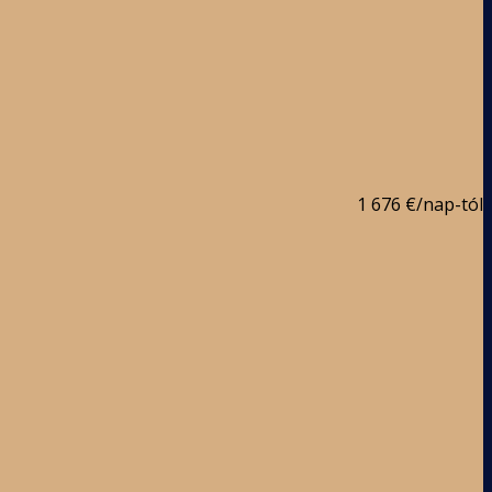
1 676 €
/nap-tól