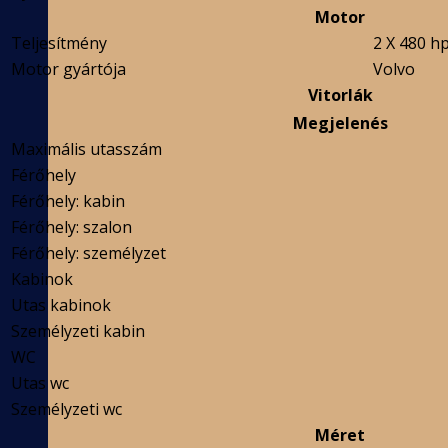
Motor
Teljesítmény
2 X 480 h
Motor gyártója
Volvo
Vitorlák
Megjelenés
Maximális utasszám
Férőhely
Férőhely: kabin
Férőhely: szalon
Férőhely: személyzet
Kabinok
Utas kabinok
Személyzeti kabin
WC
Utas wc
Személyzeti wc
Méret