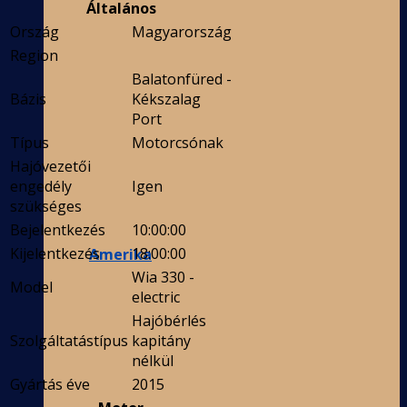
Általános
Ország
Magyarország
Region
Balatonfüred -
Bázis
Kékszalag
Port
Típus
Motorcsónak
Hajóvezetői
engedély
Igen
szükséges
Bejelentkezés
10:00:00
Kijelentkezés
18:00:00
Amerika
Wia 330 -
Model
electric
Hajóbérlés
Szolgáltatástípus
kapitány
nélkül
Gyártás éve
2015