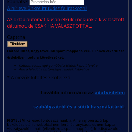
kaphatsz!
A hírlevelünkre itt tudsz feliratkozni!
Az űrlap automatikusan elküldi nekünk a kiválasztott
dátumot, de CSAK HA VÁLASZTOTTÁL.
Captcha
Elküldöm
Előfordulhat, hogy levelünk spam mappába kerül. Ennek elkerülése
érdekében, tedd a következőket:
Kattints a jobb egérgombbal a tőlünk kapott levélre
Add a feladót a biztonságos feladók listájához
*
A mezők kitöltése kötelező
További információ az
adatvédelmi
szabályzatról és a sütik használatáról
.
FIGYELEM
: Kérésed fontos számunkra. Amennyiben az űrlap
beküldése után a weboldal nem kerül átirányításra és nem kapsz
visszaigazoló e-mailt (ellenőrizd a spam mappát is), frissítsd az oldalt,