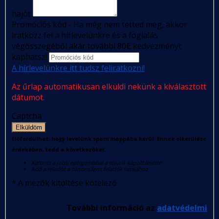
hajót
Promóciós kód - Ha még nem tetted meg, akkor
iratkozz fel a hírlevelünkre és a foglalás
végösszegéből akár további 80€ kedvezményt
kaphatsz!
A hírlevelünkre itt tudsz feliratkozni!
Az űrlap automatikusan elküldi nekünk a kiválasztott
dátumot.
Captcha
Elküldöm
Előfordulhat, hogy levelünk spam mappába kerül. Ennek elkerülése
érdekében, tedd a következőket:
Kattints a jobb egérgombbal a tőlünk kapott levélre
Add a feladót a biztonságos feladók listájához
*
A mezők kitöltése kötelező
További információ az
adatvédelmi