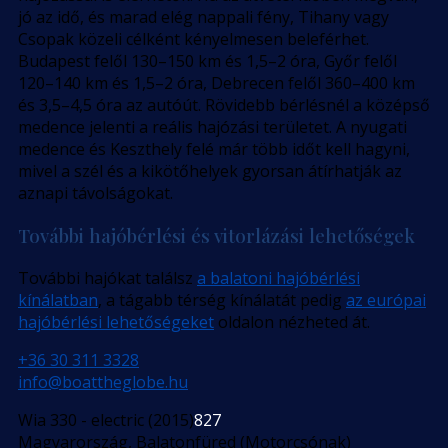
jó az idő, és marad elég nappali fény, Tihany vagy
Csopak közeli célként kényelmesen beleférhet.
Budapest felől 130–150 km és 1,5–2 óra, Győr felől
120–140 km és 1,5–2 óra, Debrecen felől 360–400 km
és 3,5–4,5 óra az autóút. Rövidebb bérlésnél a középső
medence jelenti a reális hajózási területet. A nyugati
medence és Keszthely felé már több időt kell hagyni,
mivel a szél és a kikötőhelyek gyorsan átírhatják az
aznapi távolságokat.
További hajóbérlési és vitorlázási lehetőségek
További hajókat találsz
a balatoni hajóbérlési
kínálatban
, a tágabb térség kínálatát pedig
az európai
hajóbérlési lehetőségeket
oldalon nézheted át.
+36 30 311 3328
info@boattheglobe.hu
Wia 330 - electric (2015)
827
Magyarország, Balatonfüred (Motorcsónak)