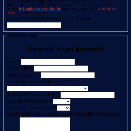
töltsd ki ismét az űrlapot és küldd el megint! Abban az esetben, ha az
újbóli próbálkozásod is sikertelen, vedd fel a kapcsolatot velünk e-
mailen
info@boattheglobe.hu
keresztül, vagy hívd a
+36 30 311
3328
-as telefonszámot.
If you are human, leave this field blank.
Hasonló hajó
Hasonló hajót keresek!
Név
*
E-mail cím
*
Telefonszám
*
Kapitányra van szükségem
*
Tervezett utazás ideje
*
Utazás időtartama
*
Utasok száma (max.)
*
Egyéb információ, amely segít megtalálni a keresett