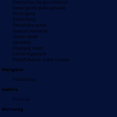
Elektromos horgonyfelhúzó
Kerek/gömb alakú sárvédő
Fő horgony
Bimini felső
Pilótafülke asztal
Napozó matracok
Fekete labda
Sárvédők
Műanyag vödör
Csörlő fogantyúk
Pilótafülke/tat, külső zuhany
Navigáció
Pilótakönyv
Galéria
Forró víz
Biztosnág