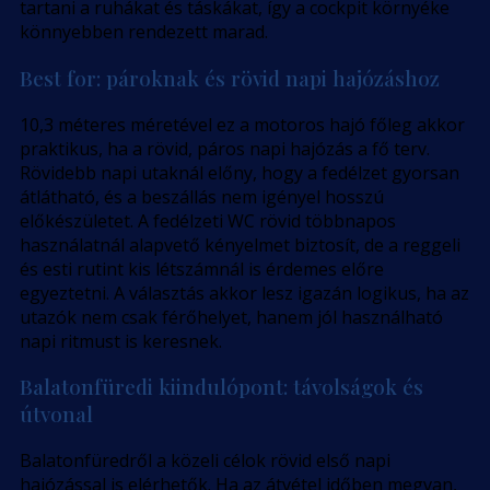
tartani a ruhákat és táskákat, így a cockpit környéke
könnyebben rendezett marad.
Best for: pároknak és rövid napi hajózáshoz
10,3 méteres méretével ez a motoros hajó főleg akkor
praktikus, ha a rövid, páros napi hajózás a fő terv.
Rövidebb napi utaknál előny, hogy a fedélzet gyorsan
átlátható, és a beszállás nem igényel hosszú
előkészületet. A fedélzeti WC rövid többnapos
használatnál alapvető kényelmet biztosít, de a reggeli
és esti rutint kis létszámnál is érdemes előre
egyeztetni. A választás akkor lesz igazán logikus, ha az
utazók nem csak férőhelyet, hanem jól használható
napi ritmust is keresnek.
Balatonfüredi kiindulópont: távolságok és
útvonal
Balatonfüredről a közeli célok rövid első napi
hajózással is elérhetők. Ha az átvétel időben megvan,