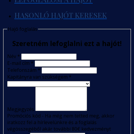
HASONLÓ HAJÓT KERESEK
Hajó foglalás
Szeretném lefoglalni ezt a hajót!
Név
*
E-mail cím
*
Telefonszám
*
Kapitányra van szükségem
*
Megjegyzés
Promóciós kód - Ha még nem tetted meg, akkor
iratkozz fel a hírlevelünkre és a foglalás
végösszegéből akár további 80€ kedvezményt