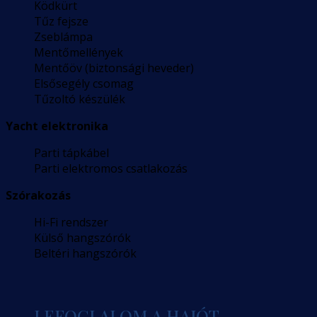
Ködkürt
Tűz fejsze
Zseblámpa
Mentőmellények
Mentőöv (biztonsági heveder)
Elsősegély csomag
Tűzoltó készülék
Yacht elektronika
Parti tápkábel
Parti elektromos csatlakozás
Szórakozás
Hi-Fi rendszer
Külső hangszórók
Beltéri hangszórók
LEFOGLALOM A HAJÓT