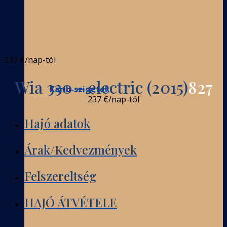
237 €
/nap-tól
Wia 330 - electric (2015)
827
Karib-szigetek
237 €
/nap-tól
Hajó adatok
Árak/Kedvezmények
Felszereltség
HAJÓ ÁTVÉTELE