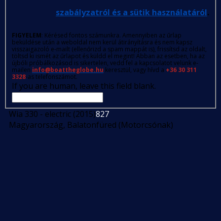
szabályzatról és a sütik használatáról
.
FIGYELEM
: Kérésed fontos számunkra. Amennyiben az űrlap
beküldése után a weboldal nem kerül átirányításra és nem kapsz
visszaigazoló e-mailt (ellenőrizd a spam mappát is), frissítsd az oldalt,
töltsd ki ismét az űrlapot és küldd el megint! Abban az esetben, ha az
újbóli próbálkozásod is sikertelen, vedd fel a kapcsolatot velünk e-
mailen
info@boattheglobe.hu
keresztül, vagy hívd a
+36 30 311
3328
-as telefonszámot.
If you are human, leave this field blank.
Wia 330 - electric (2015)
827
Magyarország, Balatonfüred (Motorcsónak)