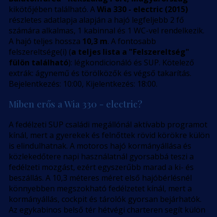
kikötőjében található. A
Wia 330 - electric (2015)
részletes adatlapja alapján a hajó legfeljebb 2 fő
számára alkalmas, 1 kabinnal és 1 WC-vel rendelkezik.
A hajó teljes hossza
10,3 m
. A fontosabb
felszereltsége(i) (
a teljes lista a "Felszereltség"
fülön található
): légkondicionáló és SUP. Kötelező
extrák: ágynemű és törölközők és végső takarítás.
Bejelentkezés: 10:00, Kijelentkezés: 18:00.
Miben erős a Wia 330 - electric?
A fedélzeti SUP családi megállónál aktívabb programot
kínál, mert a gyerekek és felnőttek rövid körökre külön
is elindulhatnak. A motoros hajó kormányállása és
közlekedőtere napi használatnál gyorsabbá teszi a
fedélzeti mozgást, ezért egyszerűbb marad a ki- és
beszállás. A 10,3 méteres méret első hajóbérlésnél
könnyebben megszokható fedélzetet kínál, mert a
kormányállás, cockpit és tárolók gyorsan bejárhatók.
Az egykabinos belső tér hétvégi charteren segít külön