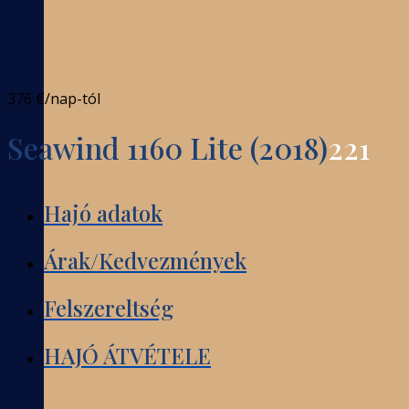
376 €
/nap-tól
Seawind 1160 Lite (2018)
221
Hajó adatok
Árak/Kedvezmények
Felszereltség
HAJÓ ÁTVÉTELE