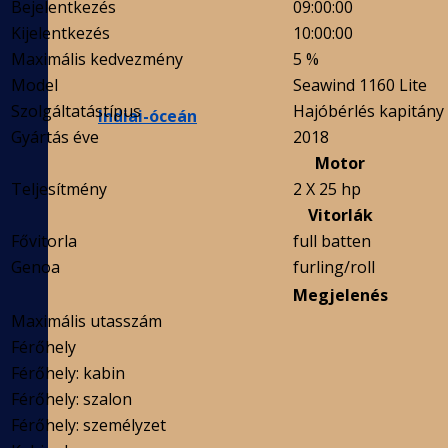
Bejelentkezés
09:00:00
Kijelentkezés
10:00:00
Maximális kedvezmény
5 %
Model
Seawind 1160 Lite
Szolgáltatástípus
Hajóbérlés kapitány 
Indiai-óceán
Gyártás éve
2018
Motor
Teljesítmény
2 X 25 hp
Vitorlák
Fővitorla
full batten
Genoa
furling/roll
Megjelenés
Maximális utasszám
Férőhely
Férőhely: kabin
Férőhely: szalon
Férőhely: személyzet