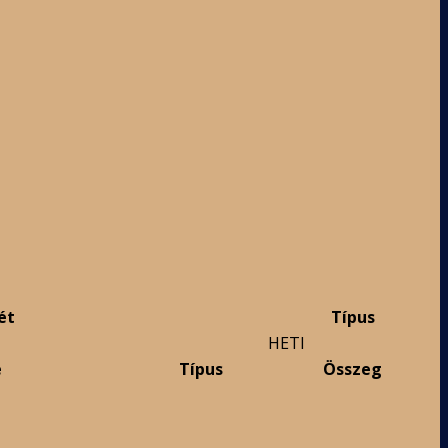
ét
Típus
HETI
e
Típus
Összeg