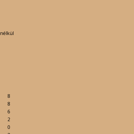
nélkül
8
8
6
2
0