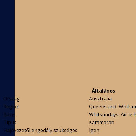
Általános
Ország
Ausztrália
Region
Queenslandi Whitsu
Bázis
Whitsundays, Airlie 
Típus
Katamarán
Hajóvezetői engedély szükséges
Igen