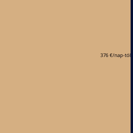
376 €
/nap-tól