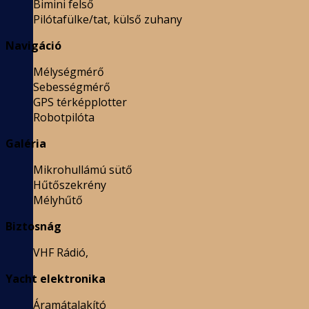
Bimini felső
Pilótafülke/tat, külső zuhany
Navigáció
Mélységmérő
Sebességmérő
GPS térképplotter
Robotpilóta
Galéria
Mikrohullámú sütő
Hűtőszekrény
Mélyhűtő
Biztosnág
VHF Rádió,
Yacht elektronika
Áramátalakító