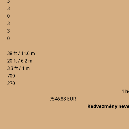
3
3
0
3
3
0
38 ft / 11.6 m
20 ft / 6.2 m
3.3 ft / 1 m
700
270
1 h
7546.88 EUR
Kedvezmény nev