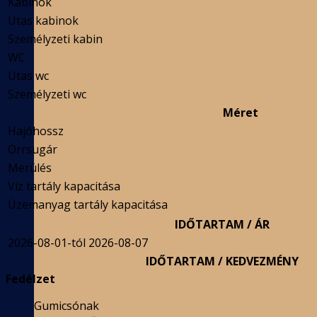
Kabinok
Utas kabinok
Személyzeti kabin
WC
Utas wc
Személyzeti wc
Méret
Hajóhossz
Orrsugár
Merülés
Víz tartály kapacitása
Üzemanyag tartály kapacitása
IDŐTARTAM / ÁR
2026-08-01-tól 2026-08-07
IDŐTARTAM / KEDVEZMÉNY
Fedélzet
Gumicsónak