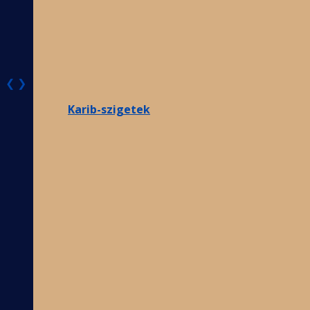
❮
❯
Karib-szigetek