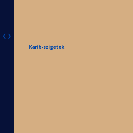
❮
❯
Karib-szigetek