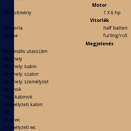
Motor
Teljesítmény
1 X 6 hp
Vitorlák
Fővitorla
half batten
Genoa
furling/roll
Megjelenés
Maximális utasszám
Férőhely
Férőhely: kabin
Férőhely: szalon
Férőhely: személyzet
Kabinok
Utas kabinok
Személyzeti kabin
WC
Utas wc
Személyzeti wc