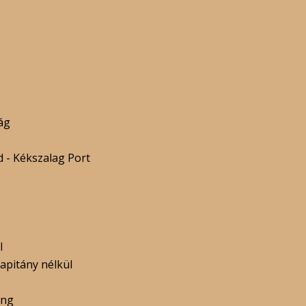
ág
 - Kékszalag Port
I
apitány nélkül
ing