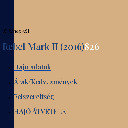
99 €
/nap-tól
Rebel Mark II (2016)
826
Hajó adatok
Árak/Kedvezmények
Felszereltség
HAJÓ ÁTVÉTELE