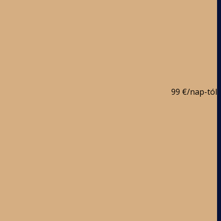
99 €
/nap-tól