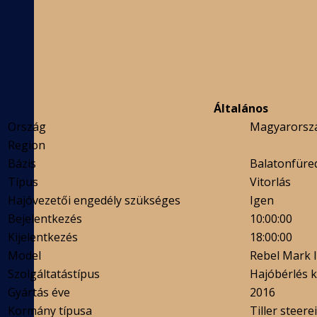
Általános
Ország
Magyarorsz
Region
Bázis
Balatonfüred
Típus
Vitorlás
Hajóvezetői engedély szükséges
Igen
Bejelentkezés
10:00:00
Kijelentkezés
18:00:00
Model
Rebel Mark I
Szolgáltatástípus
Hajóbérlés k
Gyártás éve
2016
Kormány típusa
Tiller steere