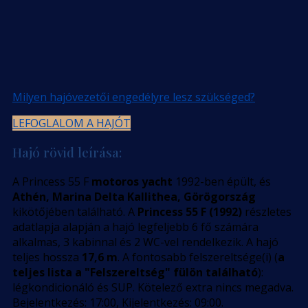
Milyen hajóvezetői engedélyre lesz szükséged?
LEFOGLALOM A HAJÓT
Hajó rövid leírása:
A Princess 55 F
motoros yacht
1992-ben épült, és
Athén, Marina Delta Kallithea, Görögország
kikötőjében található. A
Princess 55 F (1992)
részletes
adatlapja alapján a hajó legfeljebb 6 fő számára
alkalmas, 3 kabinnal és 2 WC-vel rendelkezik. A hajó
teljes hossza
17,6 m
. A fontosabb felszereltsége(i) (
a
teljes lista a "Felszereltség" fülön található
):
légkondicionáló és SUP. Kötelező extra nincs megadva.
Bejelentkezés: 17:00, Kijelentkezés: 09:00.