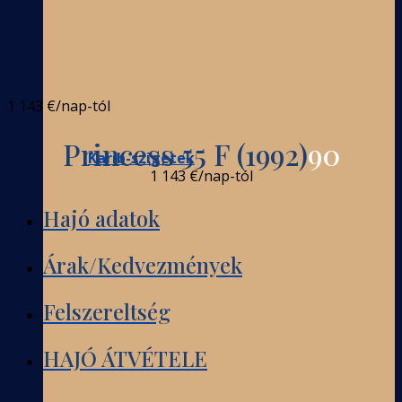
1 143 €
/nap-tól
Princess 55 F (1992)
90
Karib-szigetek
1 143 €
/nap-tól
Hajó adatok
Árak/Kedvezmények
Felszereltség
HAJÓ ÁTVÉTELE