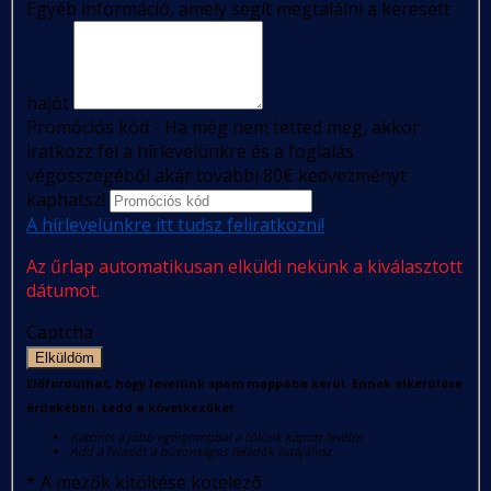
Egyéb információ, amely segít megtalálni a keresett
hajót
Promóciós kód - Ha még nem tetted meg, akkor
iratkozz fel a hírlevelünkre és a foglalás
végösszegéből akár további 80€ kedvezményt
kaphatsz!
A hírlevelünkre itt tudsz feliratkozni!
Az űrlap automatikusan elküldi nekünk a kiválasztott
dátumot.
Captcha
Elküldöm
Előfordulhat, hogy levelünk spam mappába kerül. Ennek elkerülése
érdekében, tedd a következőket:
Kattints a jobb egérgombbal a tőlünk kapott levélre
Add a feladót a biztonságos feladók listájához
*
A mezők kitöltése kötelező