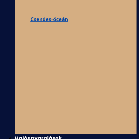
Csendes-óceán
Hajós nyaralások