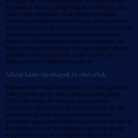
55 F azoknak szól, akik kényelmes motoros chartert
keresnek. A motoros jelleg főleg akkor előnyös, ha a
napot több megállóval, de kényelmes tempóban
tervezitek. A fedélzeten töltött napok alatt a könnyen
átlátható belső tér és a jól használható közös rész lesz
igazán fontos. A kabinok száma különösen akkor
hasznos, ha több éjszakát töltötök a fedélzeten, és
fontos a rendezett belső tér. Aki ilyen modellt választ,
általában előre gondolkodik a napi rutinról, az
alvásrendről és a fedélzeti mozgásról.
Athéni bázis: távolságok és első célok
Budapest felől 1450–1550 km és 15–17 óra, Győr felől
1480–1550 km és 16–18 óra, Debrecen felől pedig
1370–1450 km és 16–19 óra az autóút. Athén
nemzetközi repülőtér (ATH) felől a transzfer 35–60
percet vesz igénybe. Aegina, Agistri, Salamina
partvidéke vagy Palaia Epidavros csak akkor fér bele az
első napba, ha az átvétel időben véget ér, elegendő
nappali idő marad, és az időjárás is alkalmas az