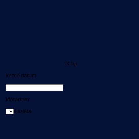
1X-hp
Kezdő dátum
Időtartam
éjszaka