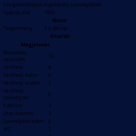
Szolgáltatástípus
Hajóbérlés személyzettel
Gyártás éve
1992
Motor
Teljesítmény
2 X 480 hp
Vitorlák
Megjelenés
Maximális
12
utasszám
Férőhely
8
Férőhely: kabin
6
Férőhely: szalon
2
Férőhely:
0
személyzet
Kabinok
3
Utas kabinok
3
Személyzeti kabin
0
WC
2