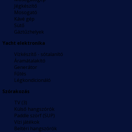
Jégkészítő
Mosogató
Kávé gép
Sütő
Gáztűzhelyek
Yacht elektronika
Vízkészítő - sótalanító
Áramátalakító
Generátor
Fűtés
Légkondicionáló
Szórakozás
TV (3)
Külső hangszórók
Paddle szörf (SUP)
Vízi játékok
Beltéri hangszórók