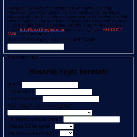
FIGYELEM
: Kérésed fontos számunkra. Amennyiben az űrlap
beküldése után a weboldal nem kerül átirányításra és nem kapsz
visszaigazoló e-mailt (ellenőrizd a spam mappát is), frissítsd az oldalt,
töltsd ki ismét az űrlapot és küldd el megint! Abban az esetben, ha az
újbóli próbálkozásod is sikertelen, vedd fel a kapcsolatot velünk e-
mailen
info@boattheglobe.hu
keresztül, vagy hívd a
+36 30 311
3328
-as telefonszámot.
If you are human, leave this field blank.
Hasonló hajó
Hasonló hajót keresek!
Név
*
E-mail cím
*
Telefonszám
*
Kapitányra van szükségem
*
Tervezett utazás ideje
*
Utazás időtartama
*
Utasok száma (max.)
*