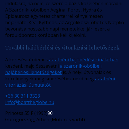
indulásra; ha nem, célszerű a bázis közelében maradni.
A Szaróniki-öbölben Aegina, Poros, Hydra és
Epidaurosz egyhetes charterrel kényelmesen
bejárható. Kea, Kythnos, az Argolikoszi-öböl és Nafplio
bevonása hosszabb napi menetekkel jár, ezért a
fordulópontot korábban kell kijelölni.
További hajóbérlési és vitorlázási lehetőségek
A keresést érdemes
az athéni hajóbérlési kínálatban
kezdeni, majd összevetni
a szaronik-öbölbeli
hajóbérlési lehetőségeket
is. A helyi útvonalak és
körülmények megismeréséhez nézd meg
az athéni
vitorlázási útmutatót
.
+36 30 311 3328
info@boattheglobe.hu
Princess 55 F (1992)
90
Görögország, Athén (Motoros yacht)