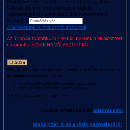
Promóciós kód - Ha még nem tetted meg, akkor
iratkozz fel a hírlevelünkre és a foglalás
végösszegéből akár további 80€ kedvezményt
kaphatsz!
A hírlevelünkre itt tudsz feliratkozni!
Az űrlap automatikusan elküldi nekünk a kiválasztott
dátumot, de CSAK HA VÁLASZTOTTÁL.
Captcha
Elküldöm
Előfordulhat, hogy levelünk spam mappába kerül. Ennek elkerülése
érdekében, tedd a következőket:
Kattints a jobb egérgombbal a tőlünk kapott levélre
Add a feladót a biztonságos feladók listájához
*
A mezők kitöltése kötelező
További információ az
adatvédelmi
szabályzatról és a sütik használatáról
.