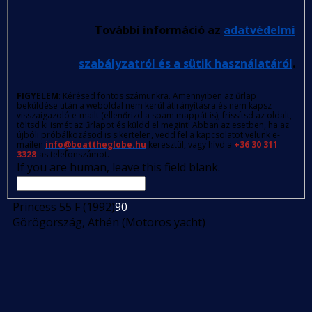
További információ az
adatvédelmi
szabályzatról és a sütik használatáról
.
FIGYELEM
: Kérésed fontos számunkra. Amennyiben az űrlap
beküldése után a weboldal nem kerül átirányításra és nem kapsz
visszaigazoló e-mailt (ellenőrizd a spam mappát is), frissítsd az oldalt,
töltsd ki ismét az űrlapot és küldd el megint! Abban az esetben, ha az
újbóli próbálkozásod is sikertelen, vedd fel a kapcsolatot velünk e-
mailen
info@boattheglobe.hu
keresztül, vagy hívd a
+36 30 311
3328
-as telefonszámot.
If you are human, leave this field blank.
Princess 55 F (1992)
90
Görögország, Athén (Motoros yacht)