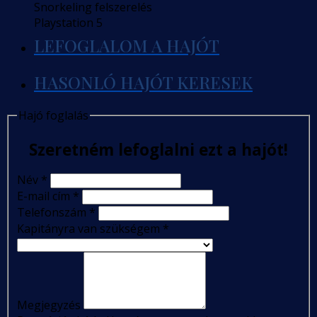
Snorkeling felszerelés
Playstation 5
LEFOGLALOM A HAJÓT
HASONLÓ HAJÓT KERESEK
Hajó foglalás
Szeretném lefoglalni ezt a hajót!
Név
*
E-mail cím
*
Telefonszám
*
Kapitányra van szükségem
*
Megjegyzés