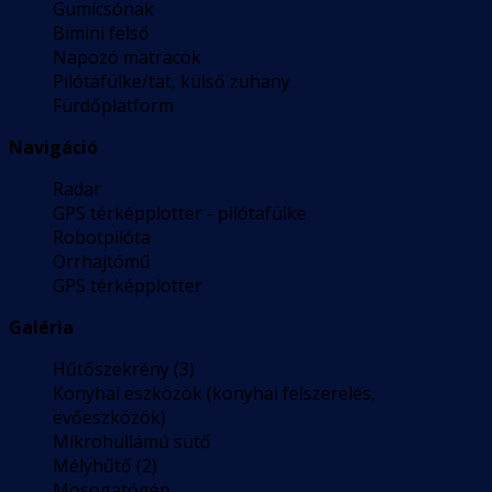
Gumicsónak
Bimini felső
Napozó matracok
Pilótafülke/tat, külső zuhany
Fürdőplatform
Navigáció
Radar
GPS térképplotter - pilótafülke
Robotpilóta
Orrhajtómű
GPS térképplotter
Galéria
Hűtőszekrény (3)
Konyhai eszközök (konyhai felszerelés,
evőeszközök)
Mikrohullámú sütő
Mélyhűtő (2)
Mosogatógép