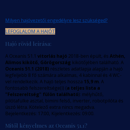
Milyen hajóvezetői engedélyre lesz szükséged?
LEFOGLALOM A HAJÓT
Hajó rövid leírása:
A Oceanis 51.1
vitorlás hajó
2018-ben épült, és
Athén,
Alimos kikötő, Görögország
kikötőjében található. A
Oceanis 51.1 (2018)
részletes adatlapja alapján a hajó
legfeljebb 8 fő számára alkalmas, 4 kabinnal és 4 WC-
vel rendelkezik. A hajó teljes hossza
15,9 m
. A
fontosabb felszereltsége(i) (
a teljes lista a
"Felszereltség" fülön található
): mélyhűtő,
pilótafülke asztal, bimini felső, inverter, robotpilóta és
úszó létra. Kötelező extra nincs megadva.
Bejelentkezés: 17:00, Kijelentkezés: 09:00.
Mitől kényelmes az Oceanis 51.1?