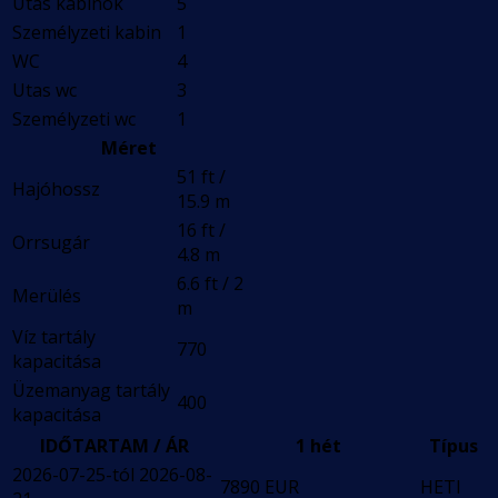
Utas kabinok
5
Személyzeti kabin
1
WC
4
Utas wc
3
Személyzeti wc
1
Méret
51 ft /
Hajóhossz
15.9 m
16 ft /
Orrsugár
4.8 m
6.6 ft / 2
Merülés
m
Víz tartály
770
kapacitása
Üzemanyag tartály
400
kapacitása
IDŐTARTAM / ÁR
1 hét
Típus
2026-07-25-tól 2026-08-
7890 EUR
HETI