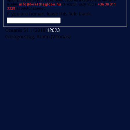
újbóli próbálkozásod is sikertelen, vedd fel a kapcsolatot velünk e-
mailen
info@boattheglobe.hu
keresztül, vagy hívd a
+36 30 311
3328
-as telefonszámot.
If you are human, leave this field blank.
Oceanis 51.1 (2018)
12023
Görögország, Athén (Vitorlás)