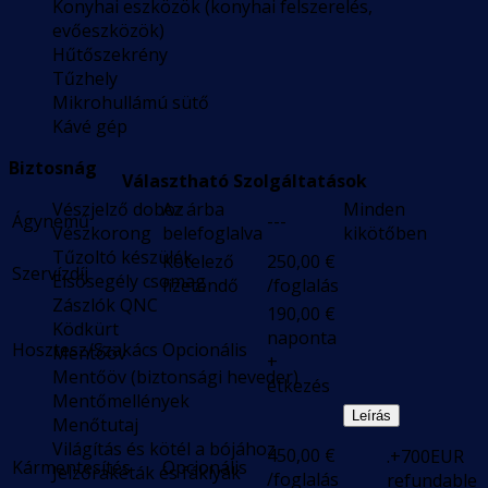
Konyhai eszközök (konyhai felszerelés,
evőeszközök)
Hűtőszekrény
Tűzhely
Mikrohullámú sütő
Kávé gép
Biztosnág
Választható Szolgáltatások
Vészjelző doboz
Az árba
Minden
Ágynemű
---
Vészkorong
belefoglalva
kikötőben
Tűzoltó készülék
Kötelező
250,00
€
Szervízdíj
Elsősegély csomag
fizetendő
/foglalás
Zászlók QNC
190,00
€
Ködkürt
naponta
Hosztesz/Szakács
Opcionális
Mentőöv
+
Mentőöv (biztonsági heveder)
étkezés
Mentőmellények
Leírás
Menőtutaj
Világítás és kötél a bójához
450,00
€
.+700EUR
Kármentesítés
Opcionális
Jelzőrakéták és fáklyák
/foglalás
refundable