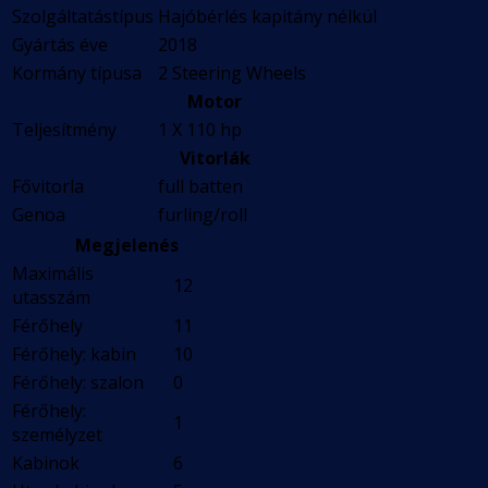
Szolgáltatástípus
Hajóbérlés kapitány nélkül
Gyártás éve
2018
Kormány típusa
2 Steering Wheels
Motor
Teljesítmény
1 X 110 hp
Vitorlák
Fővitorla
full batten
Genoa
furling/roll
Megjelenés
Maximális
12
utasszám
Férőhely
11
Férőhely: kabin
10
Férőhely: szalon
0
Férőhely:
1
személyzet
Kabinok
6