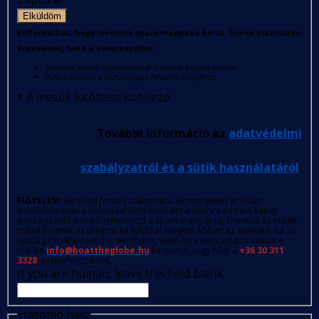
Elküldöm
Előfordulhat, hogy levelünk spam mappába kerül. Ennek elkerülése
érdekében, tedd a következőket:
Kattints a jobb egérgombbal a tőlünk kapott levélre
Add a feladót a biztonságos feladók listájához
*
A mezők kitöltése kötelező
További információ az
adatvédelmi
szabályzatról és a sütik használatáról
.
FIGYELEM
: Kérésed fontos számunkra. Amennyiben az űrlap
beküldése után a weboldal nem kerül átirányításra és nem kapsz
visszaigazoló e-mailt (ellenőrizd a spam mappát is), frissítsd az oldalt,
töltsd ki ismét az űrlapot és küldd el megint! Abban az esetben, ha az
újbóli próbálkozásod is sikertelen, vedd fel a kapcsolatot velünk e-
mailen
info@boattheglobe.hu
keresztül, vagy hívd a
+36 30 311
3328
-as telefonszámot.
If you are human, leave this field blank.
Hasonló hajó