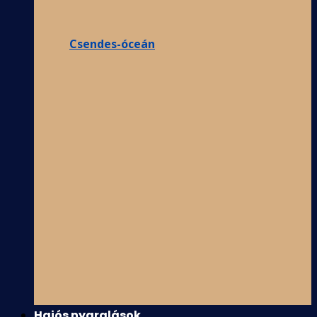
Csendes-óceán
Hajós nyaralások