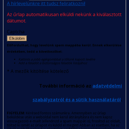
A hírlevelünkre itt tudsz feliratkozni!
Az űrlap automatikusan elküldi nekünk a kiválasztott
dátumot.
Captcha
Elküldöm
Előfordulhat, hogy levelünk spam mappába kerül. Ennek elkerülése
érdekében, tedd a következőket:
Kattints a jobb egérgombbal a tőlünk kapott levélre
Add a feladót a biztonságos feladók listájához
*
A mezők kitöltése kötelező
További információ az
adatvédelmi
szabályzatról és a sütik használatáról
.
FIGYELEM
: Kérésed fontos számunkra. Amennyiben az űrlap
beküldése után a weboldal nem kerül átirányításra és nem kapsz
visszaigazoló e-mailt (ellenőrizd a spam mappát is), frissítsd az oldalt,
töltsd ki ismét az űrlapot és küldd el megint! Abban az esetben, ha az