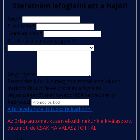
Szeretném lefoglalni ezt a hajót!
Név
*
E-mail cím
*
Telefonszám
*
Kapitányra van szükségem
*
Megjegyzés
Promóciós kód - Ha még nem tetted meg, akkor
iratkozz fel a hírlevelünkre és a foglalás
végösszegéből akár további 80€ kedvezményt
kaphatsz!
A hírlevelünkre itt tudsz feliratkozni!
Az űrlap automatikusan elküldi nekünk a kiválasztott
dátumot, de CSAK HA VÁLASZTOTTÁL.
Captcha