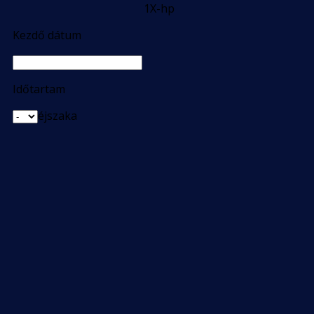
1X-hp
Kezdő dátum
Időtartam
éjszaka