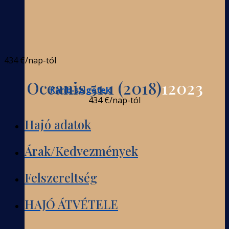
434 €
/nap-tól
Oceanis 51.1 (2018)
12023
Karib-szigetek
434 €
/nap-tól
Hajó adatok
Árak/Kedvezmények
Felszereltség
HAJÓ ÁTVÉTELE