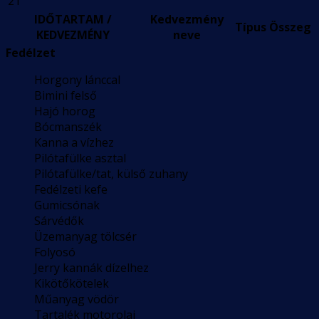
21
IDŐTARTAM /
Kedvezmény
Típus
Összeg
KEDVEZMÉNY
neve
Fedélzet
Horgony lánccal
Bimini felső
Hajó horog
Bócmanszék
Kanna a vízhez
Pilótafülke asztal
Pilótafülke/tat, külső zuhany
Fedélzeti kefe
Gumicsónak
Sárvédők
Üzemanyag tölcsér
Folyosó
Jerry kannák dízelhez
Kikötőkötelek
Műanyag vödör
Tartalék motorolaj