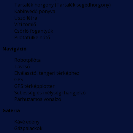
Tartalék horgony (Tartalék segédhorgony)
Kabinvédő ponyva
Úszó létra
Vízi tömlő
Csörlő fogantyúk
Pilótafülke hűtő
Navigáció
Robotpilóta
Távcső
Elválasztó, tengeri térképhez
GPS
GPS térképplotter
Sebesség és mélységi hangjelző
Párhuzamos vonalzó
Galéria
Kávé edény
Gázpalackok