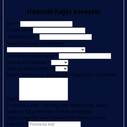
Hasonló hajót keresek!
Név
*
E-mail cím
*
Telefonszám
*
Kapitányra van szükségem
*
Tervezett utazás ideje
*
Utazás időtartama
*
Utasok száma (max.)
*
Egyéb információ, amely segít megtalálni a keresett
hajót
Promóciós kód - Ha még nem tetted meg, akkor
iratkozz fel a hírlevelünkre és a foglalás
végösszegéből akár további 80€ kedvezményt
kaphatsz!