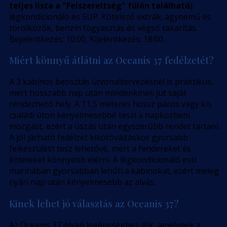
teljes lista a "Felszereltség" fülön található
):
légkondicionáló és SUP. Kötelező extrák: ágynemű és
törölközők, benzin fogyasztás és végső takarítás.
Bejelentkezés: 10:00, Kijelentkezés: 18:00.
Miért könnyű átlátni az Oceanis 37 fedélzetét?
A 3 kabinos beosztás útvonaltervezésnél is praktikus,
mert hosszabb nap után mindenkinek jut saját
rendezhető hely. A 11,5 méteres hossz páros vagy kis
családi úton kényelmesebbé teszi a napközbeni
mozgást, ezért a úszás után egyszerűbb rendet tartani.
A jól járható fedélzet kikötőváltáskor gyorsabb
felkészülést tesz lehetővé, mert a fendereket és
köteleket könnyebb elérni. A légkondicionáló esti
marinában gyorsabban lehűti a kabinokat, ezért meleg
nyári nap után kényelmesebb az alvás.
Kinek lehet jó választás az Oceanis 37?
Az Oceanis 37 olyan legénységhez illik, amelynek a