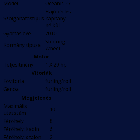
Model
Oceanis 37
Hajóbérlés
Szolgáltatástípus
kapitány
nélkül
Gyártás éve
2010
Steering
Kormány típusa
Wheel
Motor
Teljesítmény
1 X 29 hp
Vitorlák
Fővitorla
furling/roll
Genoa
furling/roll
Megjelenés
Maximális
10
utasszám
Férőhely
8
Férőhely: kabin
6
Férőhely: szalon
2