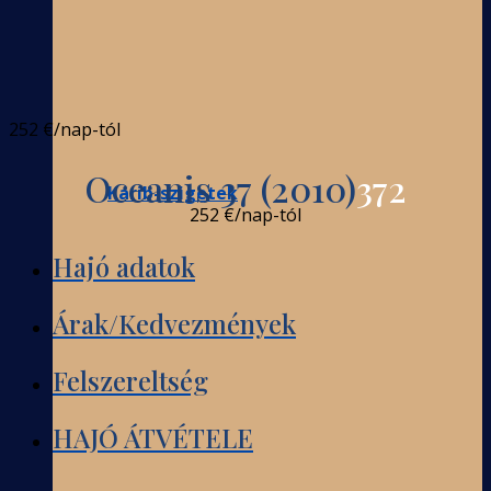
252 €
/nap-tól
Oceanis 37 (2010)
372
Karib-szigetek
252 €
/nap-tól
Hajó adatok
Árak/Kedvezmények
Felszereltség
HAJÓ ÁTVÉTELE