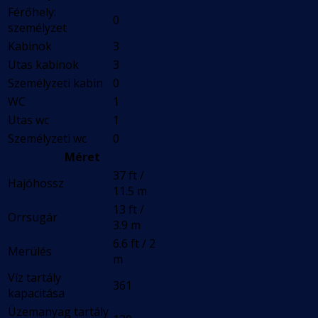
Férőhely:
0
személyzet
Kabinok
3
Utas kabinok
3
Személyzeti kabin
0
WC
1
Utas wc
1
Személyzeti wc
0
Méret
37 ft /
Hajóhossz
11.5 m
13 ft /
Orrsugár
3.9 m
6.6 ft / 2
Merülés
m
Víz tartály
361
kapacitása
Üzemanyag tartály