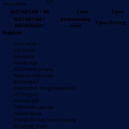
130
kapacitása
IDŐTARTAM / ÁR
1 hét
Típus
IDŐTARTAM /
Kedvezmény
Típus
Összeg
KEDVEZMÉNY
neve
Fedélzet
Úszó létra
Vízi tömlő
Sárvédők
Fekete kúp
Kabinvédő ponyva
Napozó matracok
Bimini felső
Elektromos horgonyfelhúzó
Fő horgony
Kikötőkötél
Pilótafülke párnák
Fekete labda
Pilótafülke/tat, külső zuhany
Műanyag vödör