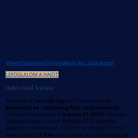
Milyen hajóvezetői engedélyre lesz szükséged?
LEFOGLALOM A HAJÓT
Hajó rövid leírása:
A Oceanis 37
vitorlás hajó
2010-ben épült, és
Balatonfüred - Kékszalag Port, Magyarország
kikötőjében található. A
Oceanis 37 (2010)
részletes
adatlapja alapján a hajó legfeljebb 6 fő számára
alkalmas, 3 kabinnal és 1 WC-vel rendelkezik. A hajó
teljes hossza
11,5 m
. A fontosabb felszereltsége(i) (
a