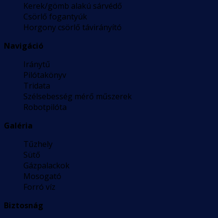
Kerek/gömb alakú sárvédő
Csörlő fogantyúk
Horgony csörlő távirányító
Navigáció
Iránytű
Pilótakönyv
Tridata
Szélsebesség mérő műszerek
Robotpilóta
Galéria
Tűzhely
Sütő
Gázpalackok
Mosogató
Forró víz
Biztosnág