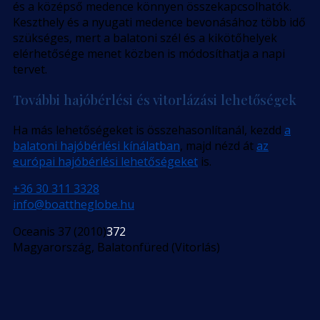
és a középső medence könnyen összekapcsolhatók.
Keszthely és a nyugati medence bevonásához több idő
szükséges, mert a balatoni szél és a kikötőhelyek
elérhetősége menet közben is módosíthatja a napi
tervet.
További hajóbérlési és vitorlázási lehetőségek
Ha más lehetőségeket is összehasonlítanál, kezdd
a
balatoni hajóbérlési kínálatban
, majd nézd át
az
európai hajóbérlési lehetőségeket
is.
+36 30 311 3328
info@boattheglobe.hu
Oceanis 37 (2010)
372
Magyarország, Balatonfüred (Vitorlás)