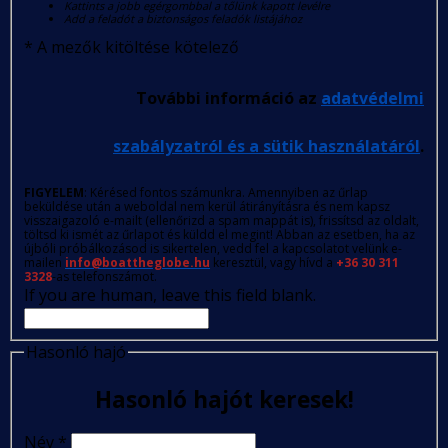
Kattints a jobb egérgombbal a tőlünk kapott levélre
Add a feladót a biztonságos feladók listájához
*
A mezők kitöltése kötelező
További információ az
adatvédelmi
szabályzatról és a sütik használatáról
.
FIGYELEM
: Kérésed fontos számunkra. Amennyiben az űrlap
beküldése után a weboldal nem kerül átirányításra és nem kapsz
visszaigazoló e-mailt (ellenőrizd a spam mappát is), frissítsd az oldalt,
töltsd ki ismét az űrlapot és küldd el megint! Abban az esetben, ha az
újbóli próbálkozásod is sikertelen, vedd fel a kapcsolatot velünk e-
mailen
info@boattheglobe.hu
keresztül, vagy hívd a
+36 30 311
3328
-as telefonszámot.
If you are human, leave this field blank.
Hasonló hajó
Hasonló hajót keresek!
Név
*