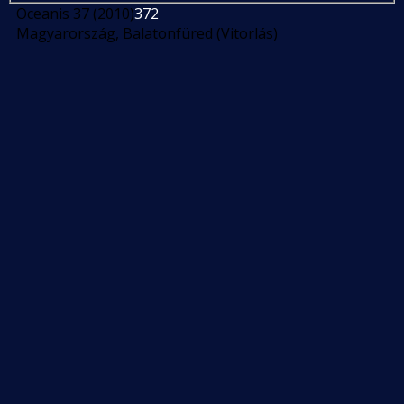
Oceanis 37 (2010)
372
Magyarország, Balatonfüred (Vitorlás)