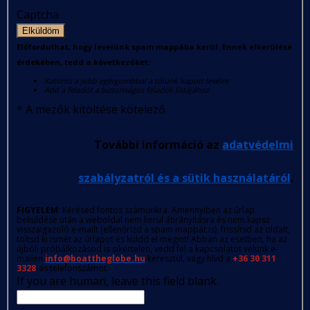
Captcha
Elküldöm
Előfordulhat, hogy levelünk spam mappába kerül. Ennek elkerülése
érdekében, tedd a következőket:
Kattints a jobb egérgombbal a tőlünk kapott levélre
Add a feladót a biztonságos feladók listájához
*
A mezők kitöltése kötelező
További információ az
adatvédelmi
szabályzatról és a sütik használatáról
.
FIGYELEM
: Kérésed fontos számunkra. Amennyiben az űrlap
beküldése után a weboldal nem kerül átirányításra és nem kapsz
visszaigazoló e-mailt (ellenőrizd a spam mappát is), frissítsd az oldalt,
töltsd ki ismét az űrlapot és küldd el megint! Abban az esetben, ha az
újbóli próbálkozásod is sikertelen, vedd fel a kapcsolatot velünk e-
mailen
info@boattheglobe.hu
keresztül, vagy hívd a
+36 30 311
3328
-as telefonszámot.
If you are human, leave this field blank.