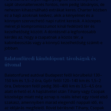
saját útvonaltervezés fontos, nem pedig látványos, de
nehezen kihasználható extrákat keres. Charter közben
ez a hajó azoknak kedvez, akik a kényelmet és a
könnyen szervezhető napi rutint keresik. A közepes
méret jó kompromisszumot kínál fedélzeti tér és
kezelhetőség között. A döntésnél a legfontosabb
kérdés az, hogy a csapatnak a közös tér, a
kabinbeosztás vagy a könnyű kezelhetőség számít-e
jobban.
Balatonfüredi kiindulópont: távolságok és
útvonal
Balatonfüred autóval Budapest felől körülbelül 130–
150 km és 1,5–2 óra, Győr felől 120–140 km és 1,5–2
óra, Debrecen felől pedig 360–400 km és 3,5–4,5 óra
alatt érhető el. A hajóátvétel után Tihany vagy Csopak
közelsége miatt még aznap is reális lehet egy rövid első
szakasz, amennyiben marad elegendő nappali idő, és
az időjárás megfelelő. Rövid bérlésnél Tihany, Csopak