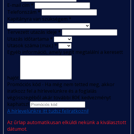
E-mail cím
*
Telefonszám
*
Kapitányra van szükségem
*
Tervezett utazás ideje
*
Utazás időtartama
*
Utasok száma (max.)
*
Egyéb információ, amely segít megtalálni a keresett
hajót
Promóciós kód - Ha még nem tetted meg, akkor
iratkozz fel a hírlevelünkre és a foglalás
végösszegéből akár további 80€ kedvezményt
kaphatsz!
A hírlevelünkre itt tudsz feliratkozni!
Az űrlap automatikusan elküldi nekünk a kiválasztott
dátumot.