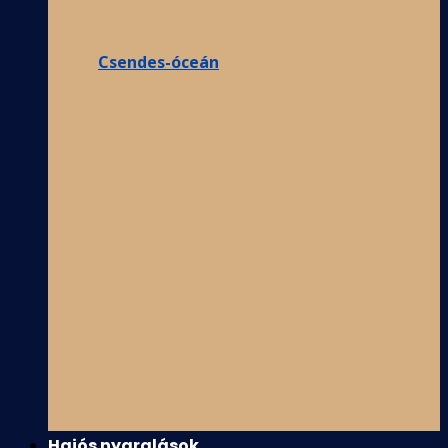
Csendes-óceán
Hajós nyaralások