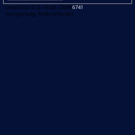
Ocean Star 51.2 - 4 cab. (2009)
6741
Görögország, Athén (Vitorlás)