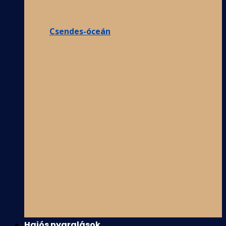
Csendes-óceán
Hajós nyaralások