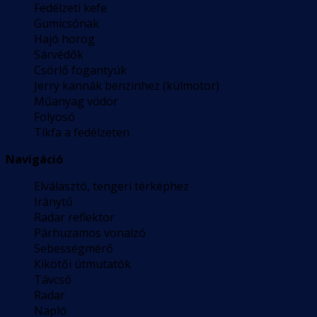
Fedélzeti kefe
Gumicsónak
Hajó horog
Sárvédők
Csörlő fogantyúk
Jerry kannák benzinhez (külmotor)
Műanyag vödör
Folyosó
Tíkfa a fedélzeten
Navigáció
Elválasztó, tengeri térképhez
Iránytű
Radar reflektor
Párhuzamos vonalzó
Sebességmérő
Kikötői útmutatók
Távcső
Radar
Napló