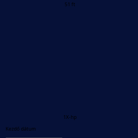
51 ft
1X-hp
Kezdő dátum