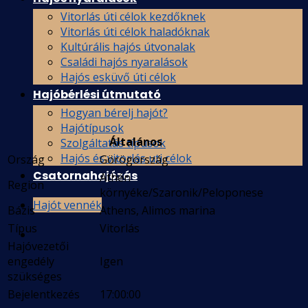
Vitorlás úti célok kezdőknek
Vitorlás úti célok haladóknak
Kultúrális hajós útvonalak
Családi hajós nyaralások
Hajós esküvő úti célok
Hajóbérlési útmutató
Hogyan bérelj hajót?
Hajótípusok
Általános
Szolgáltatás típusok
Hajós és vitorlás uti célok
Ország
Görögország
Csatornahajózás
Athén
Region
környéke/Szaronik/Peloponese
Hajót vennék
Bázis
Athens, Alimos marina
Típus
Vitorlás
Hajóvezetői
engedély
Igen
szükséges
Bejelentkezés
17:00:00