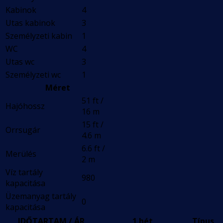
Kabinok
4
Utas kabinok
3
Személyzeti kabin
1
WC
4
Utas wc
3
Személyzeti wc
1
Méret
51 ft /
Hajóhossz
16 m
15 ft /
Orrsugár
4.6 m
6.6 ft /
Merülés
2 m
Víz tartály
980
kapacitása
Üzemanyag tartály
0
kapacitása
IDŐTARTAM / ÁR
1 hét
Típus