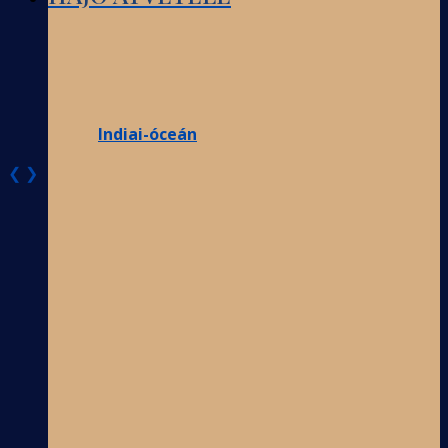
Indiai-óceán
❮
❯