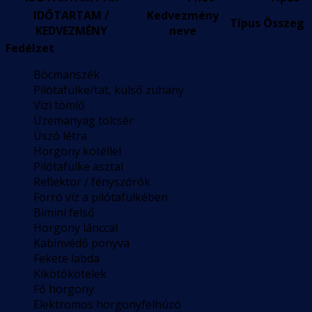
IDŐTARTAM /
Kedvezmény
Típus
Összeg
KEDVEZMÉNY
neve
Fedélzet
Bócmanszék
Pilótafülke/tat, külső zuhany
Vízi tömlő
Üzemanyag tölcsér
Úszó létra
Horgony kötéllel
Pilótafülke asztal
Reflektor / fényszórók
Forró víz a pilótafülkében
Bimini felső
Horgony lánccal
Kabinvédő ponyva
Fekete labda
Kikötőkötelek
Fő horgony
Elektromos horgonyfelhúzó