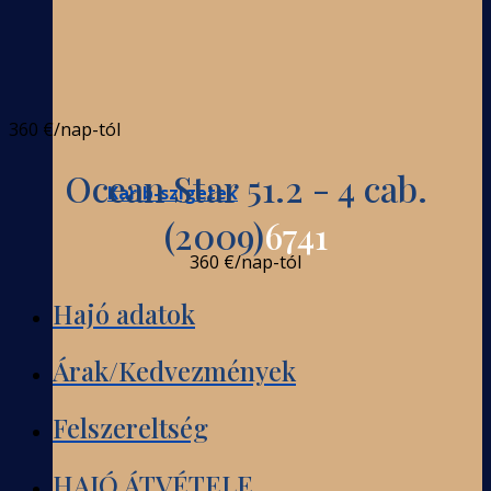
360 €
/nap-tól
Ocean Star 51.2 - 4 cab.
Karib-szigetek
(2009)
6741
360 €
/nap-tól
Hajó adatok
Árak/Kedvezmények
Felszereltség
HAJÓ ÁTVÉTELE