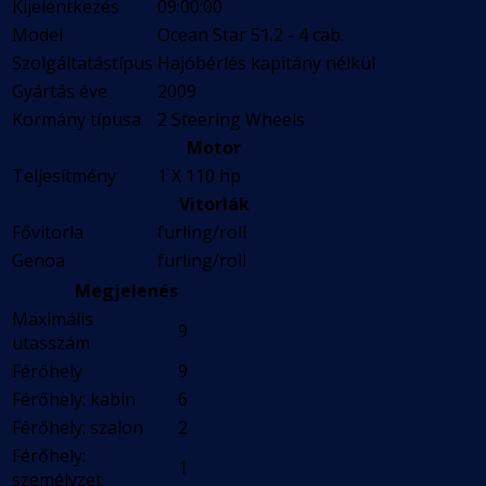
Kijelentkezés
09:00:00
Model
Ocean Star 51.2 - 4 cab.
Szolgáltatástípus
Hajóbérlés kapitány nélkül
Gyártás éve
2009
Kormány típusa
2 Steering Wheels
Motor
Teljesítmény
1 X 110 hp
Vitorlák
Fővitorla
furling/roll
Genoa
furling/roll
Megjelenés
Maximális
9
utasszám
Férőhely
9
Férőhely: kabin
6
Férőhely: szalon
2
Férőhely:
1
személyzet