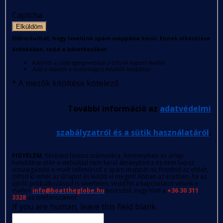
Captcha
Elküldöm
Előfordulhat, hogy levelünk spam mappába kerül. Ennek elkerülése
érdekében, tedd a következőket:
Kattints a jobb egérgombbal a tőlünk kapott levélre
Add a feladót a biztonságos feladók listájához
*
A mezők kitöltése kötelező
További információ az
adatvédelmi
szabályzatról és a sütik használatáról
.
FIGYELEM
: Kérésed fontos számunkra. Amennyiben az űrlap
beküldése után a weboldal nem kerül átirányításra és nem kapsz
visszaigazoló e-mailt (ellenőrizd a spam mappát is), frissítsd az oldalt,
töltsd ki ismét az űrlapot és küldd el megint! Abban az esetben, ha az
újbóli próbálkozásod is sikertelen, vedd fel a kapcsolatot velünk e-
mailen
info@boattheglobe.hu
keresztül, vagy hívd a
+36 30 311
3328
-as telefonszámot.
If you are human, leave this field blank.