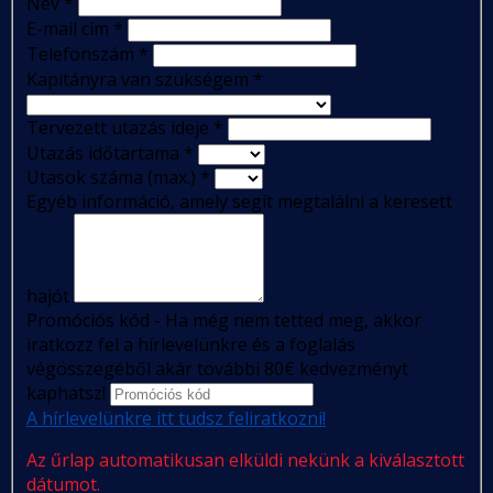
Név
*
E-mail cím
*
Telefonszám
*
Kapitányra van szükségem
*
Tervezett utazás ideje
*
Utazás időtartama
*
Utasok száma (max.)
*
Egyéb információ, amely segít megtalálni a keresett
hajót
Promóciós kód - Ha még nem tetted meg, akkor
iratkozz fel a hírlevelünkre és a foglalás
végösszegéből akár további 80€ kedvezményt
kaphatsz!
A hírlevelünkre itt tudsz feliratkozni!
Az űrlap automatikusan elküldi nekünk a kiválasztott
dátumot.