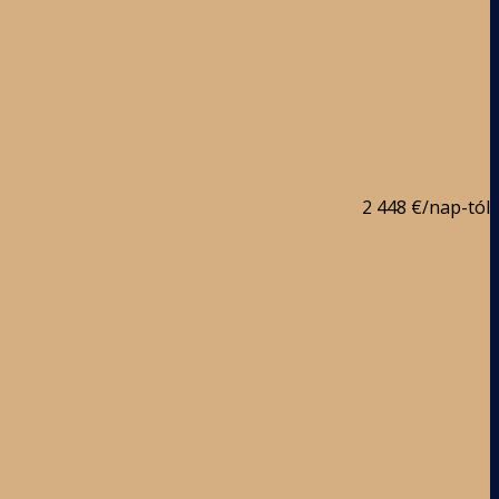
2 448 €
/nap-tól