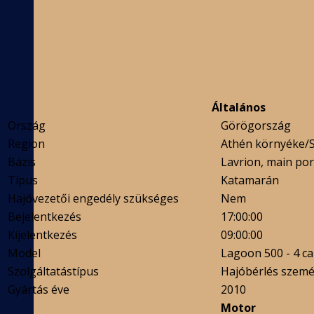
Általános
Ország
Görögország
Region
Athén környéke/
Bázis
Lavrion, main por
Típus
Katamarán
Hajóvezetői engedély szükséges
Nem
Bejelentkezés
17:00:00
Kijelentkezés
09:00:00
Model
Lagoon 500 - 4 ca
Szolgáltatástípus
Hajóbérlés szemé
Gyártás éve
2010
Motor