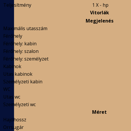
Teljesítmény
1 X - hp
Vitorlák
Megjelenés
Maximális utasszám
Férőhely
Férőhely: kabin
Férőhely: szalon
Férőhely: személyzet
Kabinok
Utas kabinok
Személyzeti kabin
WC
Utas wc
Személyzeti wc
Méret
Hajóhossz
Orrsugár