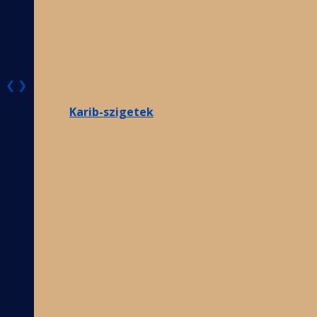
❮
❯
Karib-szigetek