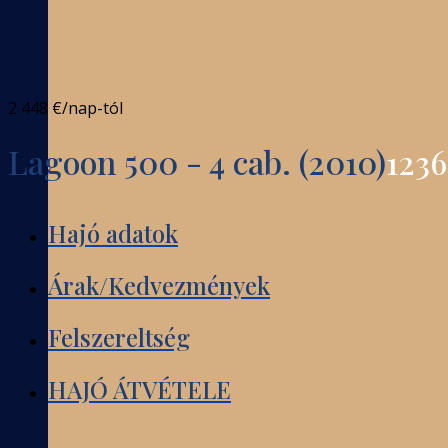
2 448 €
/nap-tól
Lagoon 500 - 4 cab. (2010)
123
Hajó adatok
Árak/Kedvezmények
Felszereltség
HAJÓ ÁTVÉTELE