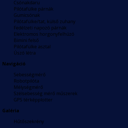
Csónakdaru
Pilótafülke párnák
Gumicsónak
Pilótafülke/tat, külső zuhany
Fedélzeti napozó párnák
Elektromos horgonyfelhúzó
Bimini felső
Pilótafülke asztal
Úszó létra
Navigáció
Sebességmérő
Robotpilóta
Mélységmérő
Szélsebesség mérő műszerek
GPS térképplotter
Galéria
Hűtőszekrény