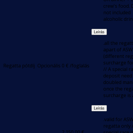
crew's food.
not included
alcoholic dri
Leírás
.all the regat
apart of ASW
(different re
surcharge fo
Regatta pótdíj
Opcionális
0
€
/foglalás
// A special r
deposit need
doubled manu
once the reg
surcharge is 
Leírás
.valid for AS
regatta only 
2 150,00
€
special race 