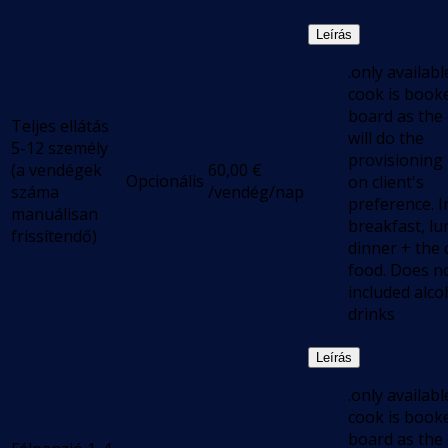
Leírás
.only available
cook is book
board as the
Teljes ellátás
will do the
5-12 személy
provisioning
(a vendégek
60,00
€
Opcionális
on client's
száma
/vendég/nap
preference. I
manuálisan
breakfast, lu
frissítendő)
dinner + the 
food. Does n
included alco
drinks
Leírás
.only available
cook is book
board as the