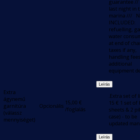
guarantee // 
last night in 
marina /// 
INCLUDED:
refuelling, g
water consu
at end of cha
taxes if any,
handling fee
additional
equipment de
Leírás
Extra
.Extra set of l
ágynemű
15,00
€
15 € 1 set of 
garnitúra
Opcionális
/foglalás
sheets & 2 pi
(válassz
case) - to be
mennyiséget)
updated man
Leírás