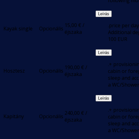
following mo
Leírás
15,00
€
/
.price per day
Kayak single
Opcionális
éjszaka
Additional de
100 EUR
Leírás
.+ provisioni
190,00
€
/
Hosztesz
Opcionális
cabin or for
éjszaka
sleep and acc
a WC/Showe
Leírás
.+ provisioni
240,00
€
/
Kapitány
Opcionális
cabin or for
éjszaka
sleep and acc
a WC/Showe