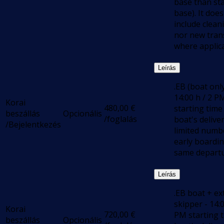
base than sta
base). It does
include clean
nor new trans
where applica
Leírás
.EB (boat only
14:00 h / 2 P
Korai
480,00
€
starting time
beszállás
Opcionális
/foglalás
boat's deliver
/Bejelentkezés
limited numb
early boardi
same departu
Leírás
.EB boat + ex
skipper - 14:0
Korai
720,00
€
PM starting t
beszállás
Opcionális