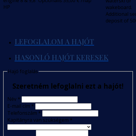
engine 8 & 9,8
Opcionális
35,00
€
/nap
waterski or
HP
wakeboard.
Additional se
deposit of 50
LEFOGLALOM A HAJÓT
HASONLÓ HAJÓT KERESEK
Hajó foglalás
Szeretném lefoglalni ezt a hajót!
Név
*
E-mail cím
*
Telefonszám
*
Kapitányra van szükségem
*