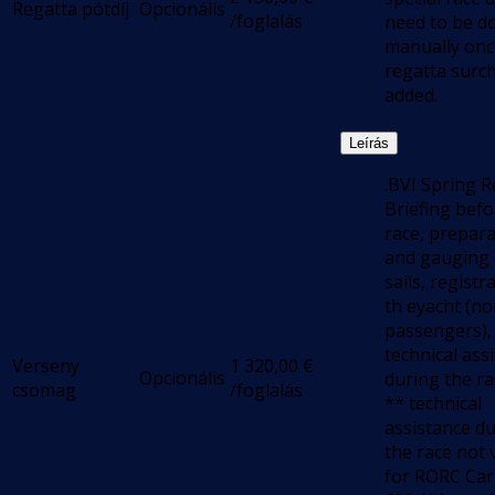
Regatta pótdíj
Opcionális
/foglalás
need to be d
manually onc
regatta surch
added.
Leírás
.BVI Spring R
Briefing befo
race, prepar
and gauging 
sails, registr
th eyacht (no
passengers),
technical ass
Verseny
1 320,00
€
Opcionális
during the ra
csomag
/foglalás
** technical
assistance d
the race not 
for RORC Ca