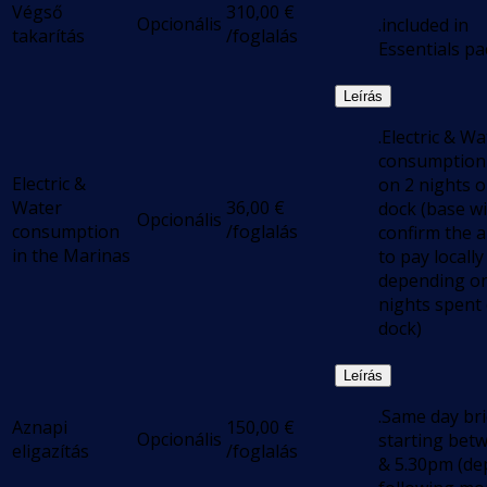
Végső
310,00
€
Opcionális
.included in
takarítás
/foglalás
Essentials pa
Leírás
.Electric & Wa
consumption
Electric &
on 2 nights 
Water
36,00
€
dock (base wi
Opcionális
consumption
/foglalás
confirm the 
in the Marinas
to pay locally
depending o
nights spent
dock)
Leírás
.Same day bri
Aznapi
150,00
€
Opcionális
starting bet
eligazítás
/foglalás
& 5.30pm (de