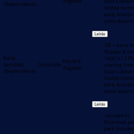
/foglalás
boat's deliver
/Bejelentkezés
limited numb
early boardi
same departu
Leírás
.EB + extra f
Skipper & Ho
Korai
14:00 h / 2 P
910,00
€
beszállás
Opcionális
starting time
/foglalás
/Bejelentkezés
boat's deliver
limited numb
early boardi
same departu
Leírás
.included in
Essentials pa
pack includes