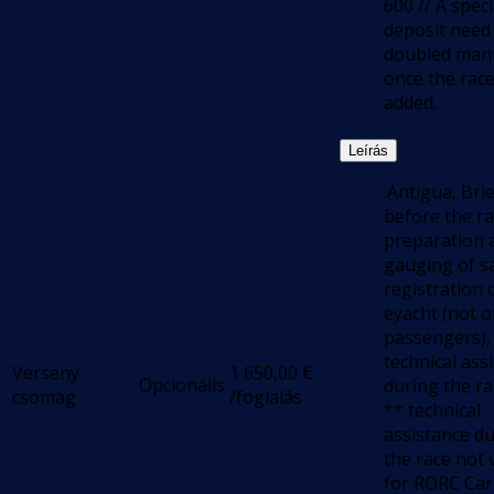
600 // A speci
deposit need
doubled manu
once the race
added.
Leírás
.Antigua, Bri
before the ra
preparation 
gauging of sa
registration 
eyacht (not o
passengers),
technical ass
Verseny
1 650,00
€
Opcionális
during the ra
csomag
/foglalás
** technical
assistance d
the race not 
for RORC Ca