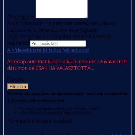
Megjegyzés
Promóciós kód - Ha még nem tetted meg, akkor
iratkozz fel a hírlevelünkre és a foglalás
végösszegéből akár további 80€ kedvezményt
kaphatsz!
A hírlevelünkre itt tudsz feliratkozni!
Az űrlap automatikusan elküldi nekünk a kiválasztott
dátumot, de CSAK HA VÁLASZTOTTÁL.
Captcha
Elküldöm
Előfordulhat, hogy levelünk spam mappába kerül. Ennek elkerülése
érdekében, tedd a következőket:
Kattints a jobb egérgombbal a tőlünk kapott levélre
Add a feladót a biztonságos feladók listájához
*
A mezők kitöltése kötelező