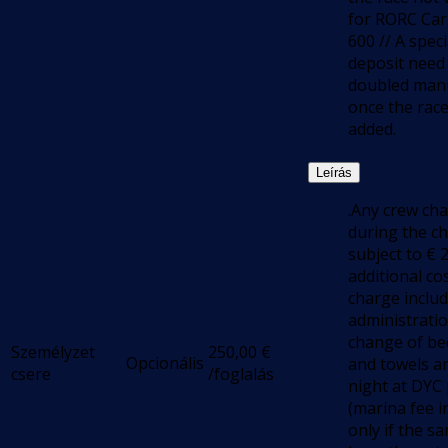
for RORC Ca
600 // A speci
deposit need
doubled manu
once the race
added.
Leírás
.Any crew ch
during the ch
subject to € 2
additional co
charge inclu
administratio
change of be
Személyzet
250,00
€
Opcionális
and towels a
csere
/foglalás
night at DYC
(marina fee i
only if the s