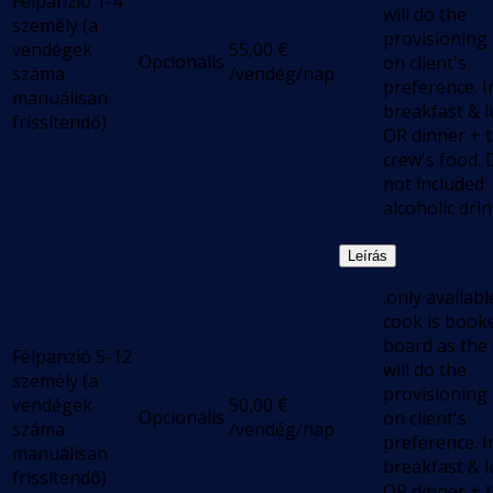
Félpanzió 1-4
will do the
személy (a
provisioning
vendégek
55,00
€
Opcionális
on client's
száma
/vendég/nap
preference. I
manuálisan
breakfast & 
frissítendő)
OR dinner + 
crew's food.
not included
alcoholic dri
Leírás
.only available
cook is book
board as the
Félpanzió 5-12
will do the
személy (a
provisioning
vendégek
50,00
€
Opcionális
on client's
száma
/vendég/nap
preference. I
manuálisan
breakfast & 
frissítendő)
OR dinner + 