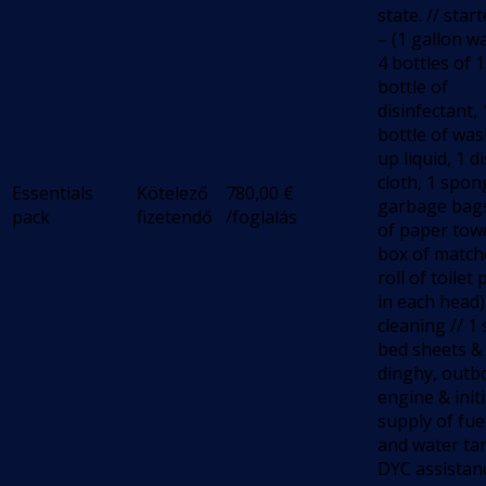
state. // star
– (1 gallon w
4 bottles of 1
bottle of
disinfectant, 
bottle of wa
up liquid, 1 d
cloth, 1 spon
Essentials
Kötelező
780,00
€
garbage bags,
pack
fizetendő
/foglalás
of paper towe
box of match
roll of toilet
in each head) 
cleaning // 1 
bed sheets &
dinghy, outb
engine & initi
supply of fue
and water tan
DYC assistan