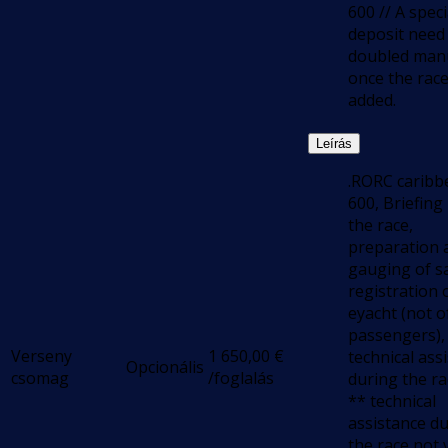
600 // A speci
deposit need
doubled manu
once the race
added.
Leírás
.RORC caribb
600, Briefing
the race,
preparation 
gauging of sa
registration 
eyacht (not o
passengers),
Verseny
1 650,00
€
technical ass
Opcionális
csomag
/foglalás
during the ra
** technical
assistance d
the race not 