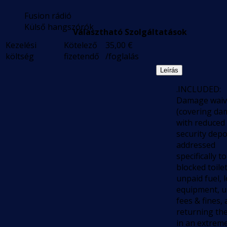
Fusion rádió
Külső hangszórók
Választható Szolgáltatások
Kezelési
Kötelező
35,00
€
költség
fizetendő
/foglalás
Leírás
.INCLUDED:
Damage waiv
(covering da
with reduced
security depo
addressed
specifically to
blocked toilet
unpaid fuel, l
equipment, u
fees & fines,
returning th
in an extreme