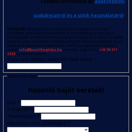
További információ az
adatvédelmi
szabályzatról és a sütik használatáról
.
FIGYELEM
: Kérésed fontos számunkra. Amennyiben az űrlap
beküldése után a weboldal nem kerül átirányításra és nem kapsz
visszaigazoló e-mailt (ellenőrizd a spam mappát is), frissítsd az oldalt,
töltsd ki ismét az űrlapot és küldd el megint! Abban az esetben, ha az
újbóli próbálkozásod is sikertelen, vedd fel a kapcsolatot velünk e-
mailen
info@boattheglobe.hu
keresztül, vagy hívd a
+36 30 311
3328
-as telefonszámot.
If you are human, leave this field blank.
Hasonló hajó
Hasonló hajót keresek!
Név
*
E-mail cím
*
Telefonszám
*
Kapitányra van szükségem
*