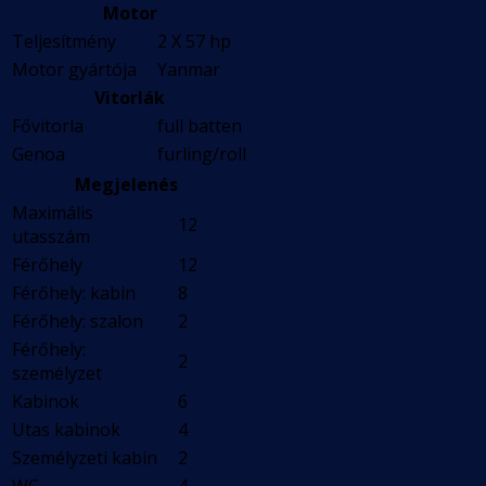
Motor
Teljesítmény
2 X 57 hp
Motor gyártója
Yanmar
Vitorlák
Fővitorla
full batten
Genoa
furling/roll
Megjelenés
Maximális
12
utasszám
Férőhely
12
Férőhely: kabin
8
Férőhely: szalon
2
Férőhely:
2
személyzet
Kabinok
6
Utas kabinok
4
Személyzeti kabin
2