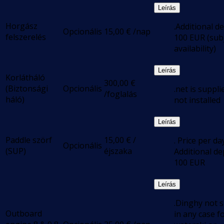
Leírás
Horgász
.Additional d
Opcionális
15,00
€
/nap
felszerelés
100 EUR (subj
availability)
Leírás
Korlátháló
300,00
€
(Biztonsági
Opcionális
.net is suppli
/foglalás
háló)
not installed
Leírás
Paddle szörf
15,00
€
/
. Price per da
Opcionális
(SUP)
éjszaka
Additional de
100 EUR
Leírás
.Dinghy not s
Outboard
in any case f