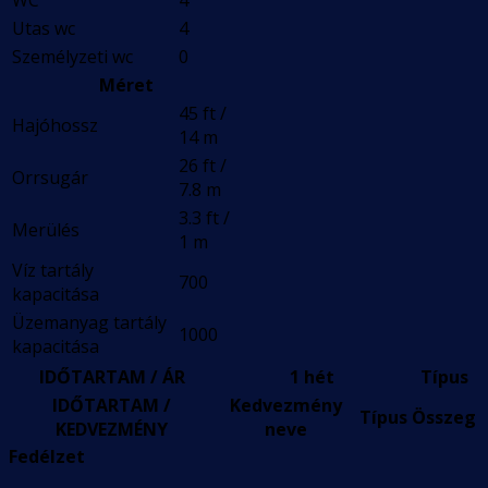
WC
4
Utas wc
4
Személyzeti wc
0
Méret
45 ft /
Hajóhossz
14 m
26 ft /
Orrsugár
7.8 m
3.3 ft /
Merülés
1 m
Víz tartály
700
kapacitása
Üzemanyag tartály
1000
kapacitása
IDŐTARTAM / ÁR
1 hét
Típus
IDŐTARTAM /
Kedvezmény
Típus
Összeg
KEDVEZMÉNY
neve
Fedélzet