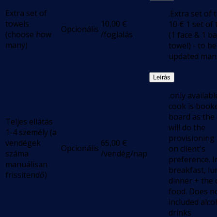
Extra set of
.Extra set of 
towels
10,00
€
10 € 1 set of
Opcionális
(choose how
/foglalás
(1 face & 1 b
many)
towel) - to be
updated man
Leírás
.only available
cook is book
board as the
Teljes ellátás
will do the
1-4 személy (a
provisioning
vendégek
65,00
€
Opcionális
on client's
száma
/vendég/nap
preference. I
manuálisan
breakfast, lu
frissítendő)
dinner + the 
food. Does n
included alco
drinks