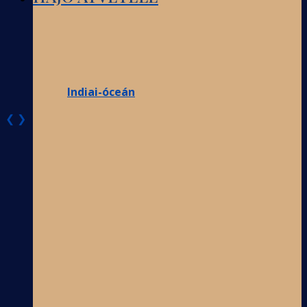
Indiai-óceán
❮
❯