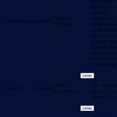
gallon water 
bottles of 1.5
bottle of
50,00
€
disinfectant, 
Kezdő csomag
Opcionális
/foglalás
bottle of wa
up liquid, 1 d
cloth, 1 spon
garbage bags,
of paper towe
box of match
roll of toilet
in each head
Leírás
20,00
€
.OW - Antigu
Transzfer
Opcionális
egyirányú út
Airport - Bas
additional pa
Leírás