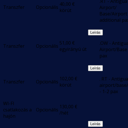
.RT - Antigua
40,00
€
Transzfer
Opcionális
Airport/
körút
Base/Airport 
additional p
Leírás
51,00
€
.OW - Antigu
Transzfer
Opcionális
egyirányú út
Airport/Base
pax
Leírás
102,00
€
. RT - Antigu
Transzfer
Opcionális
körút
airport/base
- 1-2 pax
WI-FI
130,00
€
csatlakozás a
Opcionális
/hét
hajón
Leírás