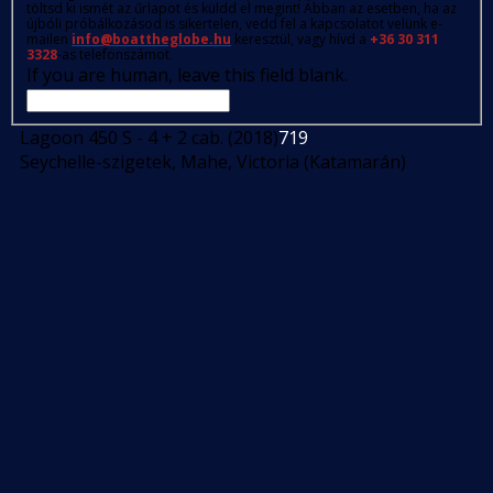
töltsd ki ismét az űrlapot és küldd el megint! Abban az esetben, ha az
újbóli próbálkozásod is sikertelen, vedd fel a kapcsolatot velünk e-
mailen
info@boattheglobe.hu
keresztül, vagy hívd a
+36 30 311
3328
-as telefonszámot.
If you are human, leave this field blank.
Lagoon 450 S - 4 + 2 cab. (2018)
719
Seychelle-szigetek, Mahe, Victoria (Katamarán)