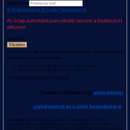
kaphatsz!
A hírlevelünkre itt tudsz feliratkozni!
Az űrlap automatikusan elküldi nekünk a kiválasztott
dátumot.
Captcha
Elküldöm
Előfordulhat, hogy levelünk spam mappába kerül. Ennek elkerülése
érdekében, tedd a következőket:
Kattints a jobb egérgombbal a tőlünk kapott levélre
Add a feladót a biztonságos feladók listájához
*
A mezők kitöltése kötelező
További információ az
adatvédelmi
szabályzatról és a sütik használatáról
.
FIGYELEM
: Kérésed fontos számunkra. Amennyiben az űrlap
beküldése után a weboldal nem kerül átirányításra és nem kapsz
visszaigazoló e-mailt (ellenőrizd a spam mappát is), frissítsd az oldalt,