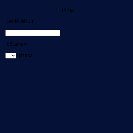
1X-hp
Kezdő dátum
Időtartam
éjszaka