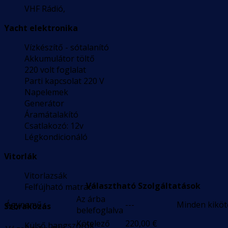
VHF Rádió,
Yacht elektronika
Vízkészítő - sótalanító
Akkumulátor töltő
220 volt foglalat
Parti kapcsolat 220 V
Napelemek
Generátor
Áramátalakító
Csatlakozó: 12v
Légkondicionáló
Vitorlák
Vitorlazsák
Választható Szolgáltatások
Felfújható matrac
Az árba
Ágynemű
---
Minden kikö
Szórakozás
belefoglalva
Kötelező
220,00
€
Külső hangszórók