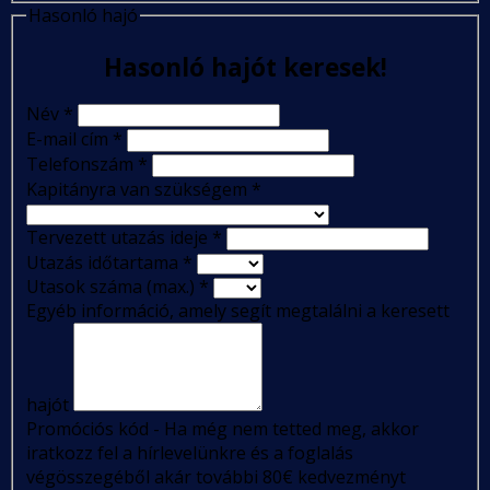
Hasonló hajó
Hasonló hajót keresek!
Név
*
E-mail cím
*
Telefonszám
*
Kapitányra van szükségem
*
Tervezett utazás ideje
*
Utazás időtartama
*
Utasok száma (max.)
*
Egyéb információ, amely segít megtalálni a keresett
hajót
Promóciós kód - Ha még nem tetted meg, akkor
iratkozz fel a hírlevelünkre és a foglalás
végösszegéből akár további 80€ kedvezményt