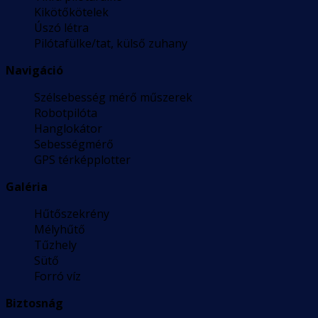
Kikötőkötelek
Úszó létra
Pilótafülke/tat, külső zuhany
Navigáció
Szélsebesség mérő műszerek
Robotpilóta
Hanglokátor
Sebességmérő
GPS térképplotter
Galéria
Hűtőszekrény
Mélyhűtő
Tűzhely
Sütő
Forró víz
Biztosnág