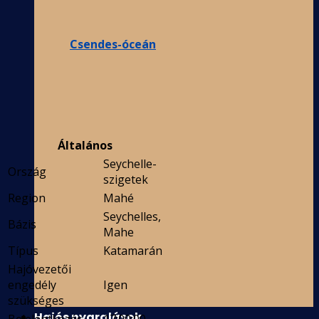
Csendes-óceán
Általános
Seychelle-
Ország
szigetek
Region
Mahé
Seychelles,
Bázis
Mahe
Típus
Katamarán
Hajóvezetői
engedély
Igen
szükséges
Hajós nyaralások