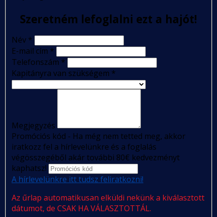
Szeretném lefoglalni ezt a hajót!
Név
*
E-mail cím
*
Telefonszám
*
Kapitányra van szükségem
*
Megjegyzés
Promóciós kód - Ha még nem tetted meg, akkor
iratkozz fel a hírlevelünkre és a foglalás
végösszegéből akár további 80€ kedvezményt
kaphatsz!
A hírlevelünkre itt tudsz feliratkozni!
Az űrlap automatikusan elküldi nekünk a kiválasztott
dátumot, de CSAK HA VÁLASZTOTTÁL.