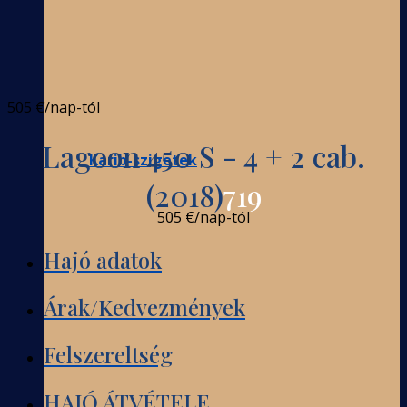
505 €
/nap-tól
Lagoon 450 S - 4 + 2 cab.
Karib-szigetek
(2018)
719
505 €
/nap-tól
Hajó adatok
Árak/Kedvezmények
Felszereltség
HAJÓ ÁTVÉTELE