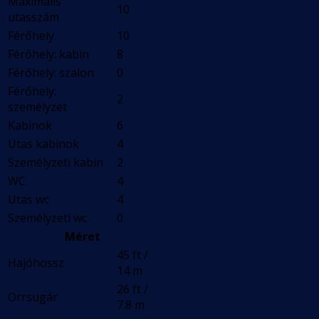
Maximális
10
utasszám
Férőhely
10
Férőhely: kabin
8
Férőhely: szalon
0
Férőhely:
2
személyzet
Kabinok
6
Utas kabinok
4
Személyzeti kabin
2
WC
4
Utas wc
4
Személyzeti wc
0
Méret
45 ft /
Hajóhossz
14 m
26 ft /
Orrsugár
7.8 m