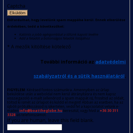
Captcha
Elküldöm
Előfordulhat, hogy levelünk spam mappába kerül. Ennek elkerülése
érdekében, tedd a következőket:
Kattints a jobb egérgombbal a tőlünk kapott levélre
Add a feladót a biztonságos feladók listájához
*
A mezők kitöltése kötelező
További információ az
adatvédelmi
szabályzatról és a sütik használatáról
.
FIGYELEM
: Kérésed fontos számunkra. Amennyiben az űrlap
beküldése után a weboldal nem kerül átirányításra és nem kapsz
visszaigazoló e-mailt (ellenőrizd a spam mappát is), frissítsd az oldalt,
töltsd ki ismét az űrlapot és küldd el megint! Abban az esetben, ha az
újbóli próbálkozásod is sikertelen, vedd fel a kapcsolatot velünk e-
mailen
info@boattheglobe.hu
keresztül, vagy hívd a
+36 30 311
3328
-as telefonszámot.
If you are human, leave this field blank.