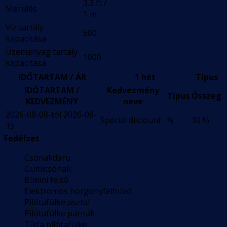
3.3 ft /
Merülés
1 m
Víz tartály
600
kapacitása
Üzemanyag tartály
1000
kapacitása
IDŐTARTAM / ÁR
1 hét
Típus
IDŐTARTAM /
Kedvezmény
Típus
Összeg
KEDVEZMÉNY
neve
2026-08-08-tól 2026-08-
Special discount
%
30 %
15
Fedélzet
Csónakdaru
Gumicsónak
Bimini felső
Elektromos horgonyfelhúzó
Pilótafülke asztal
Pilótafülke párnák
Tíkfa pilótafülke