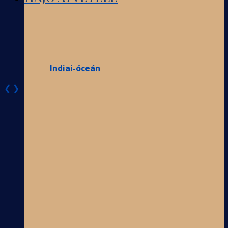
Indiai-óceán
❮
❯