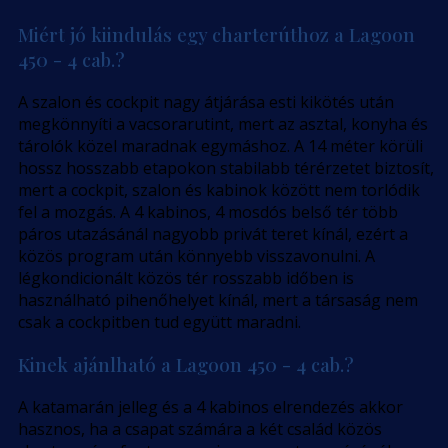
Miért jó kiindulás egy charterúthoz a Lagoon
450 - 4 cab.?
A szalon és cockpit nagy átjárása esti kikötés után
megkönnyíti a vacsorarutint, mert az asztal, konyha és
tárolók közel maradnak egymáshoz. A 14 méter körüli
hossz hosszabb etapokon stabilabb térérzetet biztosít,
mert a cockpit, szalon és kabinok között nem torlódik
fel a mozgás. A 4 kabinos, 4 mosdós belső tér több
páros utazásánál nagyobb privát teret kínál, ezért a
közös program után könnyebb visszavonulni. A
légkondicionált közös tér rosszabb időben is
használható pihenőhelyet kínál, mert a társaság nem
csak a cockpitben tud együtt maradni.
Kinek ajánlható a Lagoon 450 - 4 cab.?
A katamarán jelleg és a 4 kabinos elrendezés akkor
hasznos, ha a csapat számára a két család közös