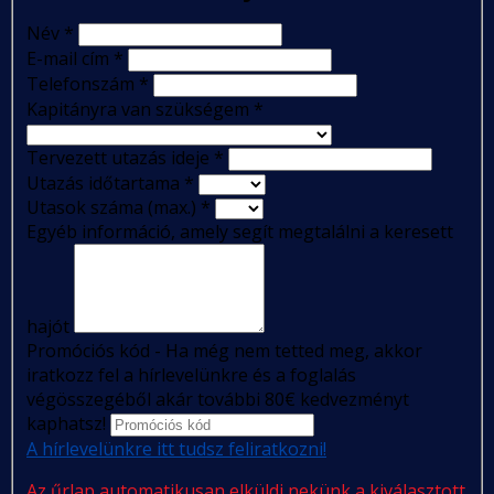
Név
*
E-mail cím
*
Telefonszám
*
Kapitányra van szükségem
*
Tervezett utazás ideje
*
Utazás időtartama
*
Utasok száma (max.)
*
Egyéb információ, amely segít megtalálni a keresett
hajót
Promóciós kód - Ha még nem tetted meg, akkor
iratkozz fel a hírlevelünkre és a foglalás
végösszegéből akár további 80€ kedvezményt
kaphatsz!
A hírlevelünkre itt tudsz feliratkozni!
Az űrlap automatikusan elküldi nekünk a kiválasztott