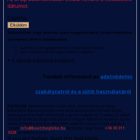
dátumot.
Captcha
Elküldöm
Előfordulhat, hogy levelünk spam mappába kerül. Ennek elkerülése
érdekében, tedd a következőket:
Kattints a jobb egérgombbal a tőlünk kapott levélre
Add a feladót a biztonságos feladók listájához
*
A mezők kitöltése kötelező
További információ az
adatvédelmi
szabályzatról és a sütik használatáról
.
FIGYELEM
: Kérésed fontos számunkra. Amennyiben az űrlap
beküldése után a weboldal nem kerül átirányításra és nem kapsz
visszaigazoló e-mailt (ellenőrizd a spam mappát is), frissítsd az oldalt,
töltsd ki ismét az űrlapot és küldd el megint! Abban az esetben, ha az
újbóli próbálkozásod is sikertelen, vedd fel a kapcsolatot velünk e-
mailen
info@boattheglobe.hu
keresztül, vagy hívd a
+36 30 311
3328
-as telefonszámot.
If you are human, leave this field blank.