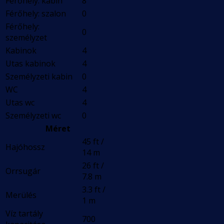
Férőhely: kabin
8
Férőhely: szalon
0
Férőhely:
0
személyzet
Kabinok
4
Utas kabinok
4
Személyzeti kabin
0
WC
4
Utas wc
4
Személyzeti wc
0
Méret
45 ft /
Hajóhossz
14 m
26 ft /
Orrsugár
7.8 m
3.3 ft /
Merülés
1 m
Víz tartály
700