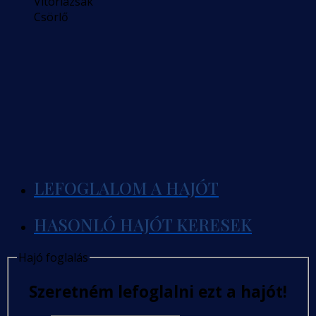
Vitorlazsák
Csörlő
LEFOGLALOM A HAJÓT
HASONLÓ HAJÓT KERESEK
Hajó foglalás
Szeretném lefoglalni ezt a hajót!