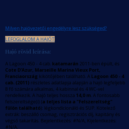
Milyen hajóvezetői engedélyre lesz szükséged?
LEFOGLALOM A HAJÓT
Hajó rövid leírása:
A Lagoon 450 - 4 cab.
katamarán
2011-ben épült, és
Cote D’Azur, Marseille Marina Vieux Port,
Franciaország
kikötőjében található. A
Lagoon 450 - 4
cab. (2011)
részletes adatlapja alapján a hajó legfeljebb
8 fő számára alkalmas, 4 kabinnal és 4 WC-vel
rendelkezik. A hajó teljes hossza
14,0 m
. A fontosabb
felszereltsége(i) (
a teljes lista a "Felszereltség"
fülön található
): légkondicionáló és SUP. Kötelező
extrák: beszálló csomag, regisztrációs díj, kapitány és
végső takarítás. Bejelentkezés: #N/A, Kijelentkezés:
#N/A.