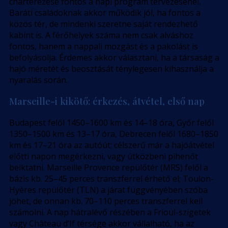
charterezése fontos a napi program tervezésénél.
Baráti családoknak akkor működik jól, ha fontos a
közös tér, de mindenki szeretne saját rendezhető
kabint is. A férőhelyek száma nem csak alváshoz
fontos, hanem a nappali mozgást és a pakolást is
befolyásolja. Érdemes akkor választani, ha a társaság a
hajó méretét és beosztását ténylegesen kihasználja a
nyaralás során.
Marseille-i kikötő: érkezés, átvétel, első nap
Budapest felől 1450–1600 km és 14–18 óra, Győr felől
1350–1500 km és 13–17 óra, Debrecen felől 1680–1850
km és 17–21 óra az autóút; célszerű már a hajóátvétel
előtti napon megérkezni, vagy útközbeni pihenőt
beiktatni. Marseille Provence repülőtér (MRS) felől a
bázis kb. 25–45 perces transzferrel érhető el; Toulon-
Hyères repülőtér (TLN) a járat függvényében szóba
jöhet, de onnan kb. 70–110 perces transzferrel kell
számolni. A nap hátralévő részében a Frioul-szigetek
vagy Château d’If térsége akkor vállalható, ha az