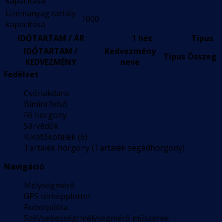
kapacitása
Üzemanyag tartály
1000
kapacitása
IDŐTARTAM / ÁR
1 hét
Típus
IDŐTARTAM /
Kedvezmény
Típus
Összeg
KEDVEZMÉNY
neve
Fedélzet
Csónakdaru
Bimini felső
Fő horgony
Sárvédők
Kikötőkötelek (6)
Tartalék horgony (Tartalék segédhorgony)
Navigáció
Mélységmérő
GPS térképplotter
Robotpilóta
Szél/sebesség/mélységmérő műszerek