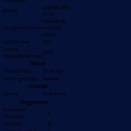
Lagoon 450 -
Model
4 cab.
Hajóbérlés
Szolgáltatástípus
kapitány
nélkül
Gyártás éve
2011
Vitorla
2019
felújításának éve
Motor
Teljesítmény
2 X 40 hp
Motor gyártója
Yanmar
Vitorlák
Genoa
furling/roll
Megjelenés
Maximális
8
utasszám
Férőhely
8