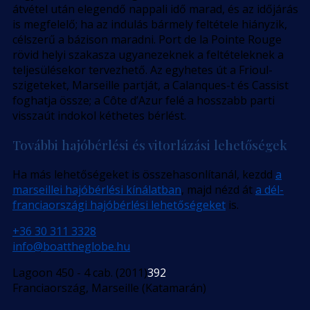
átvétel után elegendő nappali idő marad, és az időjárás
is megfelelő; ha az indulás bármely feltétele hiányzik,
célszerű a bázison maradni. Port de la Pointe Rouge
rövid helyi szakasza ugyanezeknek a feltételeknek a
teljesülésekor tervezhető. Az egyhetes út a Frioul-
szigeteket, Marseille partját, a Calanques-t és Cassist
foghatja össze; a Côte d’Azur felé a hosszabb parti
visszaút indokol kéthetes bérlést.
További hajóbérlési és vitorlázási lehetőségek
Ha más lehetőségeket is összehasonlítanál, kezdd
a
marseillei hajóbérlési kínálatban
, majd nézd át
a dél-
franciaországi hajóbérlési lehetőségeket
is.
+36 30 311 3328
info@boattheglobe.hu
Lagoon 450 - 4 cab. (2011)
392
Franciaország, Marseille (Katamarán)