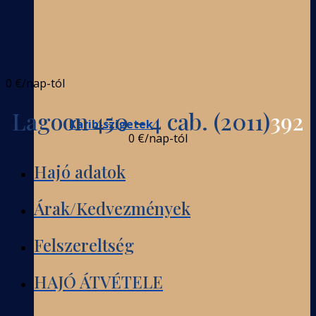
0 €
/nap-tól
Lagoon 450 - 4 cab. (2011)
392
Karib-szigetek
0 €
/nap-tól
Hajó adatok
Árak/Kedvezmények
Felszereltség
HAJÓ ÁTVÉTELE