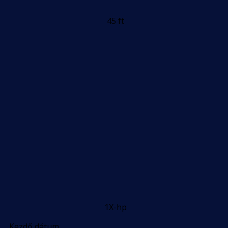
45 ft
1X-hp
Kezdő dátum