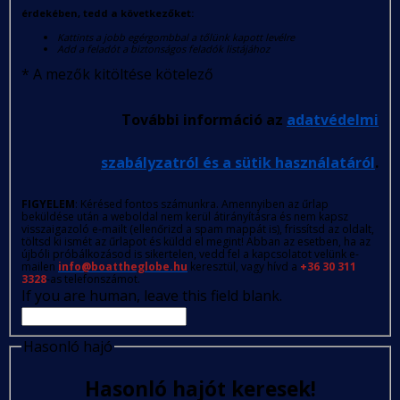
érdekében, tedd a következőket:
Kattints a jobb egérgombbal a tőlünk kapott levélre
Add a feladót a biztonságos feladók listájához
*
A mezők kitöltése kötelező
További információ az
adatvédelmi
szabályzatról és a sütik használatáról
.
FIGYELEM
: Kérésed fontos számunkra. Amennyiben az űrlap
beküldése után a weboldal nem kerül átirányításra és nem kapsz
visszaigazoló e-mailt (ellenőrizd a spam mappát is), frissítsd az oldalt,
töltsd ki ismét az űrlapot és küldd el megint! Abban az esetben, ha az
újbóli próbálkozásod is sikertelen, vedd fel a kapcsolatot velünk e-
mailen
info@boattheglobe.hu
keresztül, vagy hívd a
+36 30 311
3328
-as telefonszámot.
If you are human, leave this field blank.
Hasonló hajó
Hasonló hajót keresek!