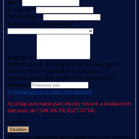
Név
*
E-mail cím
*
Telefonszám
*
Kapitányra van szükségem
*
Megjegyzés
Promóciós kód - Ha még nem tetted meg, akkor
iratkozz fel a hírlevelünkre és a foglalás
végösszegéből akár további 80€ kedvezményt
kaphatsz!
A hírlevelünkre itt tudsz feliratkozni!
Az űrlap automatikusan elküldi nekünk a kiválasztott
dátumot, de CSAK HA VÁLASZTOTTÁL.
Captcha
Elküldöm
Előfordulhat, hogy levelünk spam mappába kerül. Ennek elkerülése