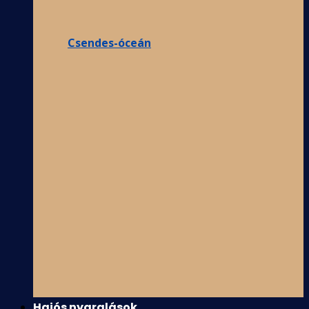
Csendes-óceán
Hajós nyaralások