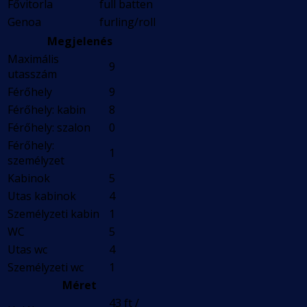
Fővitorla
full batten
Genoa
furling/roll
Megjelenés
Maximális
9
utasszám
Férőhely
9
Férőhely: kabin
8
Férőhely: szalon
0
Férőhely:
1
személyzet
Kabinok
5
Utas kabinok
4
Személyzeti kabin
1
WC
5
Utas wc
4
Személyzeti wc
1
Méret
43 ft /