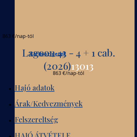
863 €
/nap-tól
Lagoon 43 - 4 + 1 cab.
Karib-szigetek
(2026)
13013
863 €
/nap-tól
Hajó adatok
Árak/Kedvezmények
Felszereltség
HAJÓ ÁTVÉTELE