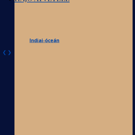
Indiai-óceán
❮
❯