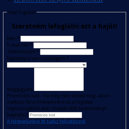
Hajó foglalás
Szeretném lefoglalni ezt a hajót!
Név
*
E-mail cím
*
Telefonszám
*
Kapitányra van szükségem
*
Megjegyzés
Promóciós kód - Ha még nem tetted meg, akkor
iratkozz fel a hírlevelünkre és a foglalás
végösszegéből akár további 80€ kedvezményt
kaphatsz!
A hírlevelünkre itt tudsz feliratkozni!