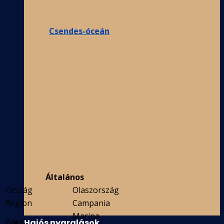
Csendes-óceán
Általános
Ország
Olaszország
Region
Campania
Marina
Bázis
Hajós nyaralások