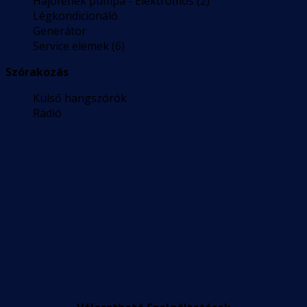
Hajófenék pumpa - Elektromos (2)
Légkondicionáló
Generátor
Service elemek (6)
Szórakozás
Külső hangszórók
Rádió