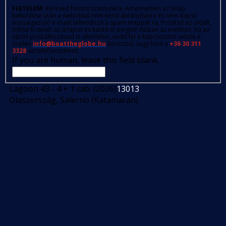
FIGYELEM
: Kérésed fontos számunkra. Amennyiben az űrlap
beküldése után a weboldal nem kerül átirányításra és nem kapsz
visszaigazoló e-mailt (ellenőrizd a spam mappát is), frissítsd az oldalt,
töltsd ki ismét az űrlapot és küldd el megint! Abban az esetben, ha az
újbóli próbálkozásod is sikertelen, vedd fel a kapcsolatot velünk e-
mailen
info@boattheglobe.hu
keresztül, vagy hívd a
+36 30 311
3328
-as telefonszámot.
If you are human, leave this field blank.
Lagoon 43 - 4 + 1 cab. (2026)
13013
Olaszország, Salerno (Katamarán)