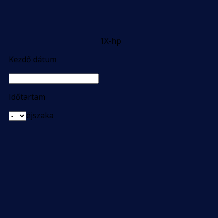
1X-hp
Kezdő dátum
Időtartam
éjszaka