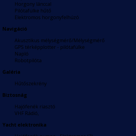
Horgony lánccal
Pilótafülke hűtő
Elektromos horgonyfelhúzó
Navigáció
Akusztikus mélységmérő/Mélységmérő
GPS térképplotter - pilótafülke
Napló
Robotpilóta
Galéria
Hűtőszekrény
Biztosnág
Hajófenék riasztó
VHF Rádió,
Yacht elektronika