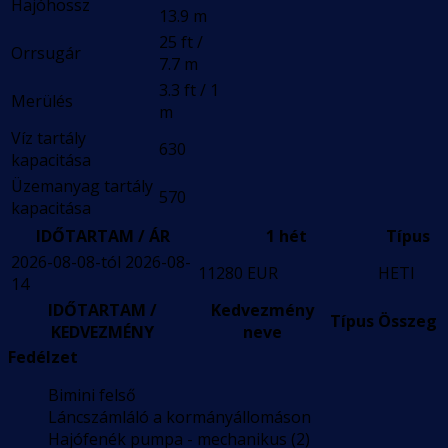
Hajóhossz
13.9 m
25 ft /
Orrsugár
7.7 m
3.3 ft / 1
Merülés
m
Víz tartály
630
kapacitása
Üzemanyag tartály
570
kapacitása
IDŐTARTAM / ÁR
1 hét
Típus
2026-08-08-tól 2026-08-
11280 EUR
HETI
14
IDŐTARTAM /
Kedvezmény
Típus
Összeg
KEDVEZMÉNY
neve
Fedélzet
Bimini felső
Láncszámláló a kormányállomáson
Hajófenék pumpa - mechanikus (2)