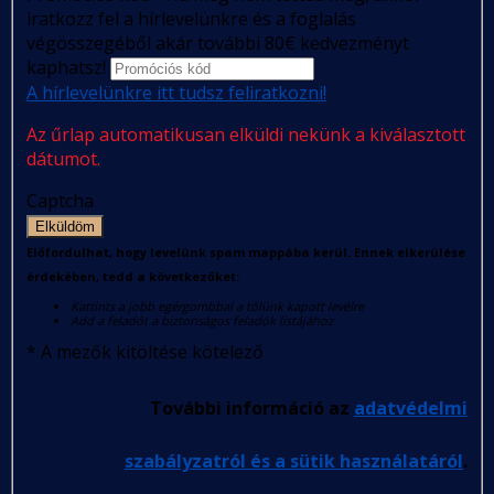
iratkozz fel a hírlevelünkre és a foglalás
végösszegéből akár további 80€ kedvezményt
kaphatsz!
A hírlevelünkre itt tudsz feliratkozni!
Az űrlap automatikusan elküldi nekünk a kiválasztott
dátumot.
Captcha
Elküldöm
Előfordulhat, hogy levelünk spam mappába kerül. Ennek elkerülése
érdekében, tedd a következőket:
Kattints a jobb egérgombbal a tőlünk kapott levélre
Add a feladót a biztonságos feladók listájához
*
A mezők kitöltése kötelező
További információ az
adatvédelmi
szabályzatról és a sütik használatáról
.