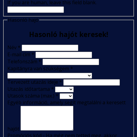
If you are human, leave this field blank.
Hasonló hajó
Hasonló hajót keresek!
Név
*
E-mail cím
*
Telefonszám
*
Kapitányra van szükségem
*
Tervezett utazás ideje
*
Utazás időtartama
*
Utasok száma (max.)
*
Egyéb információ, amely segít megtalálni a keresett
hajót
Promóciós kód - Ha még nem tetted meg, akkor