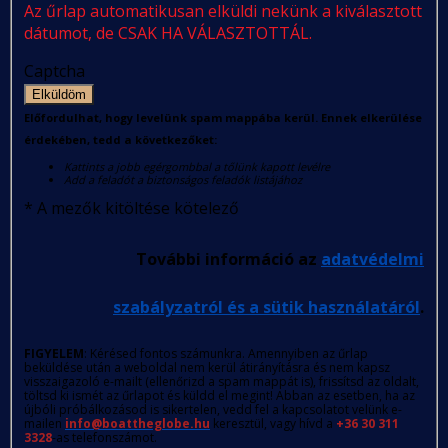
Az űrlap automatikusan elküldi nekünk a kiválasztott
dátumot, de CSAK HA VÁLASZTOTTÁL.
Captcha
Elküldöm
Előfordulhat, hogy levelünk spam mappába kerül. Ennek elkerülése
érdekében, tedd a következőket:
Kattints a jobb egérgombbal a tőlünk kapott levélre
Add a feladót a biztonságos feladók listájához
*
A mezők kitöltése kötelező
További információ az
adatvédelmi
szabályzatról és a sütik használatáról
.
FIGYELEM
: Kérésed fontos számunkra. Amennyiben az űrlap
beküldése után a weboldal nem kerül átirányításra és nem kapsz
visszaigazoló e-mailt (ellenőrizd a spam mappát is), frissítsd az oldalt,
töltsd ki ismét az űrlapot és küldd el megint! Abban az esetben, ha az
újbóli próbálkozásod is sikertelen, vedd fel a kapcsolatot velünk e-
mailen
info@boattheglobe.hu
keresztül, vagy hívd a
+36 30 311
3328
-as telefonszámot.