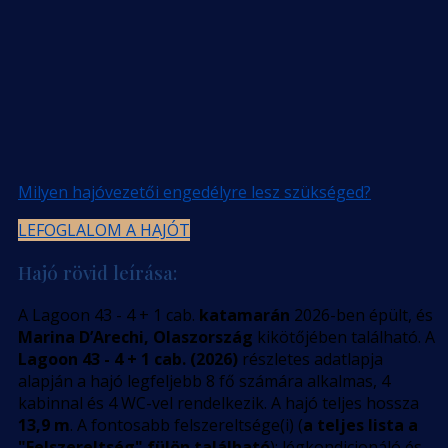
Milyen hajóvezetői engedélyre lesz szükséged?
LEFOGLALOM A HAJÓT
Hajó rövid leírása:
A Lagoon 43 - 4 + 1 cab.
katamarán
2026-ben épült, és
Marina D’Arechi, Olaszország
kikötőjében található. A
Lagoon 43 - 4 + 1 cab. (2026)
részletes adatlapja
alapján a hajó legfeljebb 8 fő számára alkalmas, 4
kabinnal és 4 WC-vel rendelkezik. A hajó teljes hossza
13,9 m
. A fontosabb felszereltsége(i) (
a teljes lista a
"Felszereltség" fülön található
): légkondicionáló és