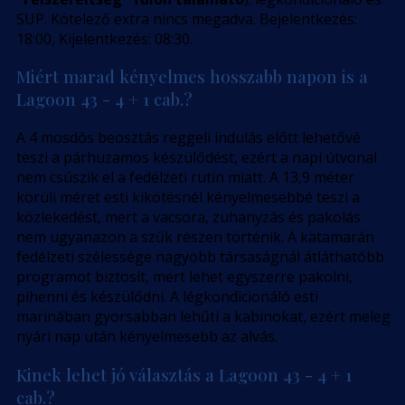
SUP. Kötelező extra nincs megadva. Bejelentkezés:
18:00, Kijelentkezés: 08:30.
Miért marad kényelmes hosszabb napon is a
Lagoon 43 - 4 + 1 cab.?
A 4 mosdós beosztás reggeli indulás előtt lehetővé
teszi a párhuzamos készülődést, ezért a napi útvonal
nem csúszik el a fedélzeti rutin miatt. A 13,9 méter
körüli méret esti kikötésnél kényelmesebbé teszi a
közlekedést, mert a vacsora, zuhanyzás és pakolás
nem ugyanazon a szűk részen történik. A katamarán
fedélzeti szélessége nagyobb társaságnál átláthatóbb
programot biztosít, mert lehet egyszerre pakolni,
pihenni és készülődni. A légkondicionáló esti
marinában gyorsabban lehűti a kabinokat, ezért meleg
nyári nap után kényelmesebb az alvás.
Kinek lehet jó választás a Lagoon 43 - 4 + 1
cab.?