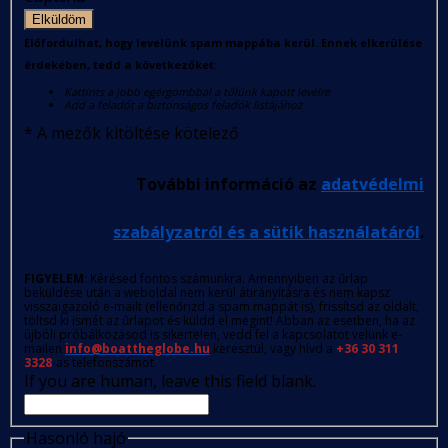
Elküldöm
Előfordulhat, hogy levelünk spam mappába kerül. Ennek elkerülése
érdekében, tedd a következőket:
Kattints a jobb egérgombbal a tőlünk kapott levélre
Add a feladót a biztonságos feladók listájához
*
A mezők kitöltése kötelező
További információ az
adatvédelmi
szabályzatról és a sütik használatáról
.
FIGYELEM
: Kérésed fontos számunkra. Amennyiben az űrlap
beküldése után a weboldal nem kerül átirányításra és nem kapsz
visszaigazoló e-mailt (ellenőrizd a spam mappát is), frissítsd az oldalt,
töltsd ki ismét az űrlapot és küldd el megint! Abban az esetben, ha az
újbóli próbálkozásod is sikertelen, vedd fel a kapcsolatot velünk e-
mailen
info@boattheglobe.hu
keresztül, vagy hívd a
+36 30 311
3328
-as telefonszámot.
If you are human, leave this field blank.
Hasonló hajó