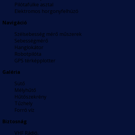
Pilótafülke asztal
Elektromos horgonyfelhúzó
Navigáció
Szélsebesség mérő műszerek
Sebességmérő
Hanglokátor
Robotpilóta
GPS térképplotter
Galéria
Sütő
Mélyhűtő
Hűtőszekrény
Tűzhely
Forró víz
Biztosnág
VHF Rádió,