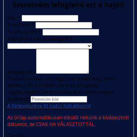
Szeretném lefoglalni ezt a hajót!
Név
*
E-mail cím
*
Telefonszám
*
Kapitányra van szükségem
*
Megjegyzés
Promóciós kód - Ha még nem tetted meg, akkor
iratkozz fel a hírlevelünkre és a foglalás
végösszegéből akár további 80€ kedvezményt
kaphatsz!
A hírlevelünkre itt tudsz feliratkozni!
Az űrlap automatikusan elküldi nekünk a kiválasztott
dátumot, de CSAK HA VÁLASZTOTTÁL.
Captcha