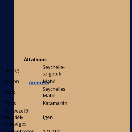
Általános
Seychelle-
Ország
szigetek
Region
Mahé
Amerika
Seychelles,
Bázis
Mahe
Típus
Katamarán
Hajóvezetői
engedély
Igen
szükséges
Bejelentkezés
17:00:00