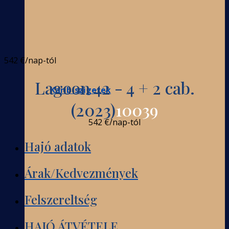
542 €
/nap-tól
Lagoon 42 - 4 + 2 cab.
Karib-szigetek
(2023)
10039
542 €
/nap-tól
Hajó adatok
Árak/Kedvezmények
Felszereltség
HAJÓ ÁTVÉTELE