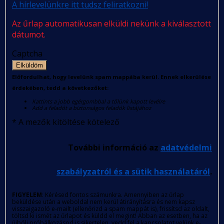
A hírlevelünkre itt tudsz feliratkozni!
Az űrlap automatikusan elküldi nekünk a kiválasztott
dátumot.
Captcha
Elküldöm
Előfordulhat, hogy levelünk spam mappába kerül. Ennek elkerülése
érdekében, tedd a következőket:
Kattints a jobb egérgombbal a tőlünk kapott levélre
Add a feladót a biztonságos feladók listájához
*
A mezők kitöltése kötelező
További információ az
adatvédelmi
szabályzatról és a sütik használatáról
.
FIGYELEM
: Kérésed fontos számunkra. Amennyiben az űrlap
beküldése után a weboldal nem kerül átirányításra és nem kapsz
visszaigazoló e-mailt (ellenőrizd a spam mappát is), frissítsd az oldalt,
töltsd ki ismét az űrlapot és küldd el megint! Abban az esetben, ha az
újbóli próbálkozásod is sikertelen, vedd fel a kapcsolatot velünk e-