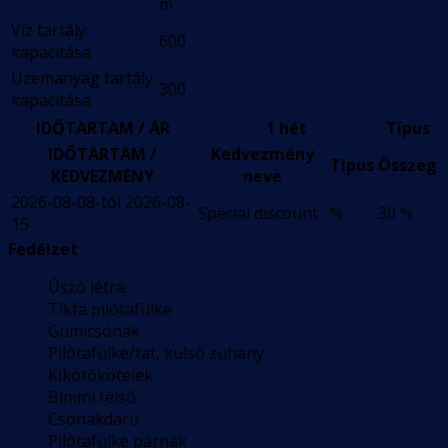
m
Víz tartály
600
kapacitása
Üzemanyag tartály
300
kapacitása
IDŐTARTAM / ÁR
1 hét
Típus
IDŐTARTAM /
Kedvezmény
Típus
Összeg
KEDVEZMÉNY
neve
2026-08-08-tól 2026-08-
Special discount
%
30 %
15
Fedélzet
Úszó létra
Tíkfa pilótafülke
Gumicsónak
Pilótafülke/tat, külső zuhany
Kikötőkötelek
Bimini felső
Csónakdaru
Pilótafülke párnák