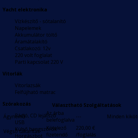
Yacht elektronika
Vízkészítő - sótalanító
Napelemek
Akkumulátor töltő
Áramátalakító
Csatlakozó: 12v
220 volt foglalat
Parti kapcsolat 220 V
Vitorlák
Vitorlazsák
Felfújható matrac
Szórakozás
Választható Szolgáltatások
Az árba
Rádió, CD lejátszó
Ágynemű
---
Minden kikö
belefoglalva
USB
Kötelező
220,00
€
Külső hangszórók
Végső takarítás
fizetendő
/foglalás
Horgászbot