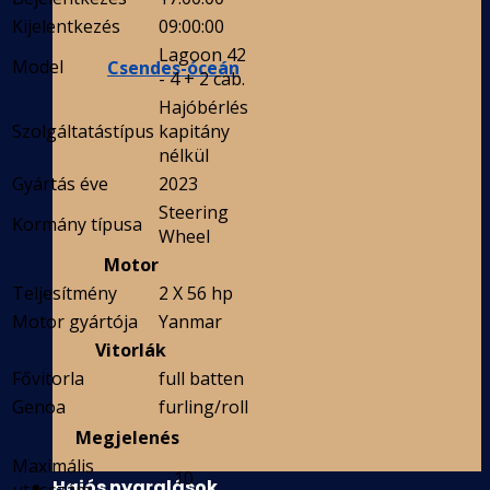
Kijelentkezés
09:00:00
Lagoon 42
Model
Csendes-óceán
- 4 + 2 cab.
Hajóbérlés
Szolgáltatástípus
kapitány
nélkül
Gyártás éve
2023
Steering
Kormány típusa
Wheel
Motor
Teljesítmény
2 X 56 hp
Motor gyártója
Yanmar
Vitorlák
Fővitorla
full batten
Genoa
furling/roll
Megjelenés
Maximális
10
Hajós nyaralások