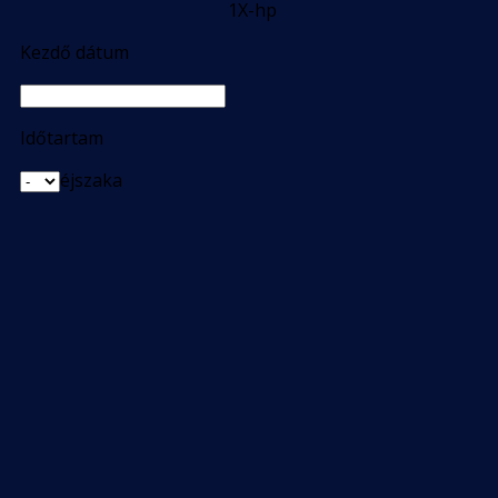
1X-hp
Kezdő dátum
Időtartam
éjszaka