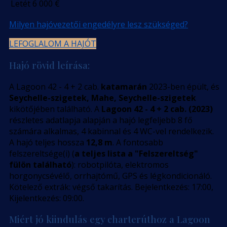
Letét
6 000
€
Milyen hajóvezetői engedélyre lesz szükséged?
LEFOGLALOM A HAJÓT
Hajó rövid leírása:
A Lagoon 42 - 4 + 2 cab.
katamarán
2023-ben épült, és
Seychelle-szigetek, Mahe, Seychelle-szigetek
kikötőjében található. A
Lagoon 42 - 4 + 2 cab. (2023)
részletes adatlapja alapján a hajó legfeljebb 8 fő
számára alkalmas, 4 kabinnal és 4 WC-vel rendelkezik.
A hajó teljes hossza
12,8 m
. A fontosabb
felszereltsége(i) (
a teljes lista a "Felszereltség"
fülön található
): robotpilóta, elektromos
horgonycsévélő, orrhajtómű, GPS és légkondicionáló.
Kötelező extrák: végső takarítás. Bejelentkezés: 17:00,
Kijelentkezés: 09:00.
Miért jó kiindulás egy charterúthoz a Lagoon