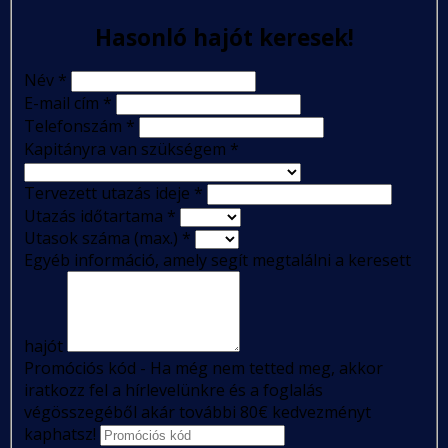
Hasonló hajót keresek!
Név
*
E-mail cím
*
Telefonszám
*
Kapitányra van szükségem
*
Tervezett utazás ideje
*
Utazás időtartama
*
Utasok száma (max.)
*
Egyéb információ, amely segít megtalálni a keresett
hajót
Promóciós kód - Ha még nem tetted meg, akkor
iratkozz fel a hírlevelünkre és a foglalás
végösszegéből akár további 80€ kedvezményt
kaphatsz!