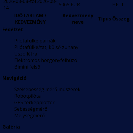
2026-08-08-tól 2026-08-
5065 EUR
HETI
14
IDŐTARTAM /
Kedvezmény
Típus
Összeg
KEDVEZMÉNY
neve
Fedélzet
Pilótafülke párnák
Pilótafülke/tat, külső zuhany
Úszó létra
Elektromos horgonyfelhúzó
Bimini felső
Navigáció
Szélsebesség mérő műszerek
Robotpilóta
GPS térképplotter
Sebességmérő
Mélységmérő
Galéria