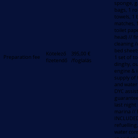
sponge, 
bags, 1 ro
towels, 1 
matches, 1
toilet pap
head) // fi
cleaning //
bed sheets
Kötelező
395,00
€
Preparation fee
1 set of to
fizetendő
/foglalás
dinghy, o
engine & in
supply of 
and water 
DYC assis
guarantee 
last night 
marina //
INCLUDED
refuelling
water co