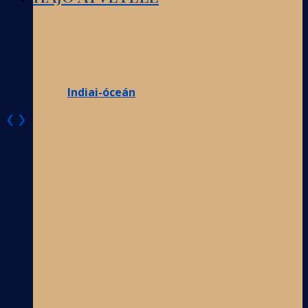
Indiai-óceán
❮
❯