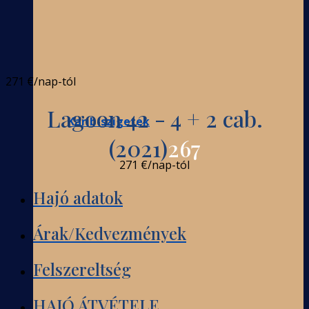
271 €
/nap-tól
Lagoon 42 - 4 + 2 cab.
Karib-szigetek
(2021)
267
271 €
/nap-tól
Hajó adatok
Árak/Kedvezmények
Felszereltség
HAJÓ ÁTVÉTELE