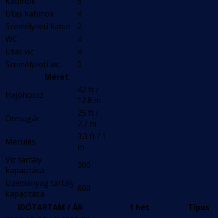
Kabinok
6
Utas kabinok
4
Személyzeti kabin
2
WC
4
Utas wc
4
Személyzeti wc
0
Méret
42 ft /
Hajóhossz
12.8 m
25 ft /
Orrsugár
7.7 m
3.3 ft / 1
Merülés
m
Víz tartály
300
kapacitása
Üzemanyag tartály
600
kapacitása
IDŐTARTAM / ÁR
1 hét
Típus