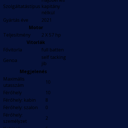
Hajóbérlés
Szolgáltatástípus
kapitány
nélkül
Gyártás éve
2021
Motor
Teljesítmény
2 X 57 hp
Vitorlák
Fővitorla
full batten
self tacking
Genoa
jib
Megjelenés
Maximális
10
utasszám
Férőhely
10
Férőhely: kabin
8
Férőhely: szalon
0
Férőhely:
2
személyzet