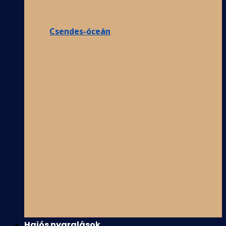
Csendes-óceán
Hajós nyaralások