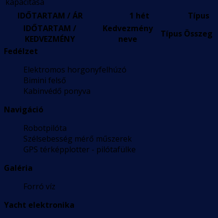
kapacitása
IDŐTARTAM / ÁR
1 hét
Típus
IDŐTARTAM /
Kedvezmény
Típus
Összeg
KEDVEZMÉNY
neve
Fedélzet
Elektromos horgonyfelhúzó
Bimini felső
Kabinvédő ponyva
Navigáció
Robotpilóta
Szélsebesség mérő műszerek
GPS térképplotter - pilótafülke
Galéria
Forró víz
Yacht elektronika