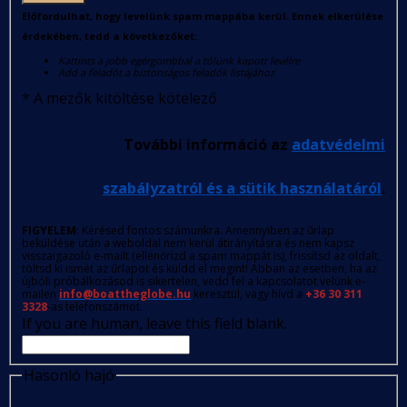
Előfordulhat, hogy levelünk spam mappába kerül. Ennek elkerülése
érdekében, tedd a következőket:
Kattints a jobb egérgombbal a tőlünk kapott levélre
Add a feladót a biztonságos feladók listájához
*
A mezők kitöltése kötelező
További információ az
adatvédelmi
szabályzatról és a sütik használatáról
.
FIGYELEM
: Kérésed fontos számunkra. Amennyiben az űrlap
beküldése után a weboldal nem kerül átirányításra és nem kapsz
visszaigazoló e-mailt (ellenőrizd a spam mappát is), frissítsd az oldalt,
töltsd ki ismét az űrlapot és küldd el megint! Abban az esetben, ha az
újbóli próbálkozásod is sikertelen, vedd fel a kapcsolatot velünk e-
mailen
info@boattheglobe.hu
keresztül, vagy hívd a
+36 30 311
3328
-as telefonszámot.
If you are human, leave this field blank.
Hasonló hajó