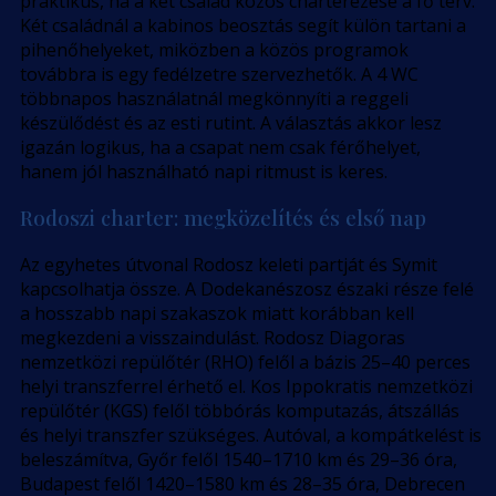
praktikus, ha a két család közös charterezése a fő terv.
Két családnál a kabinos beosztás segít külön tartani a
pihenőhelyeket, miközben a közös programok
továbbra is egy fedélzetre szervezhetők. A 4 WC
többnapos használatnál megkönnyíti a reggeli
készülődést és az esti rutint. A választás akkor lesz
igazán logikus, ha a csapat nem csak férőhelyet,
hanem jól használható napi ritmust is keres.
Rodoszi charter: megközelítés és első nap
Az egyhetes útvonal Rodosz keleti partját és Symit
kapcsolhatja össze. A Dodekanészosz északi része felé
a hosszabb napi szakaszok miatt korábban kell
megkezdeni a visszaindulást. Rodosz Diagoras
nemzetközi repülőtér (RHO) felől a bázis 25–40 perces
helyi transzferrel érhető el. Kos Ippokratis nemzetközi
repülőtér (KGS) felől többórás komputazás, átszállás
és helyi transzfer szükséges. Autóval, a kompátkelést is
beleszámítva, Győr felől 1540–1710 km és 29–36 óra,
Budapest felől 1420–1580 km és 28–35 óra, Debrecen