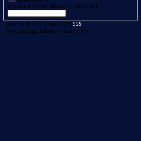
3328
-as telefonszámot.
If you are human, leave this field blank.
Lagoon 42 - 4 + 2 cab. (2019)
556
Görögország, Rhodes (Katamarán)