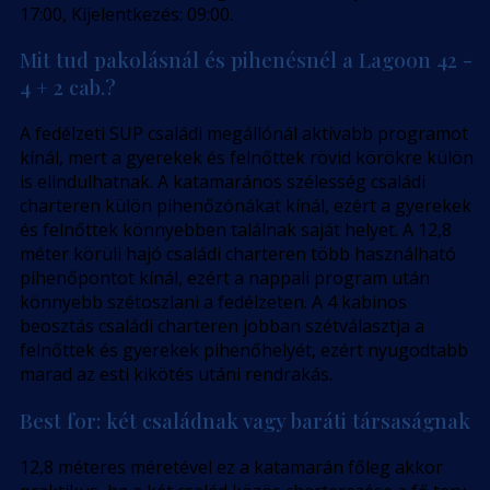
17:00, Kijelentkezés: 09:00.
Mit tud pakolásnál és pihenésnél a Lagoon 42 -
4 + 2 cab.?
A fedélzeti SUP családi megállónál aktívabb programot
kínál, mert a gyerekek és felnőttek rövid körökre külön
is elindulhatnak. A katamarános szélesség családi
charteren külön pihenőzónákat kínál, ezért a gyerekek
és felnőttek könnyebben találnak saját helyet. A 12,8
méter körüli hajó családi charteren több használható
pihenőpontot kínál, ezért a nappali program után
könnyebb szétoszlani a fedélzeten. A 4 kabinos
beosztás családi charteren jobban szétválasztja a
felnőttek és gyerekek pihenőhelyét, ezért nyugodtabb
marad az esti kikötés utáni rendrakás.
Best for: két családnak vagy baráti társaságnak
12,8 méteres méretével ez a katamarán főleg akkor