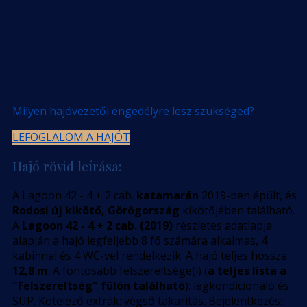
Milyen hajóvezetői engedélyre lesz szükséged?
LEFOGLALOM A HAJÓT
Hajó rövid leírása:
A Lagoon 42 - 4 + 2 cab.
katamarán
2019-ben épült, és
Rodosi új kikötő, Görögország
kikötőjében található.
A
Lagoon 42 - 4 + 2 cab. (2019)
részletes adatlapja
alapján a hajó legfeljebb 8 fő számára alkalmas, 4
kabinnal és 4 WC-vel rendelkezik. A hajó teljes hossza
12,8 m
. A fontosabb felszereltsége(i) (
a teljes lista a
"Felszereltség" fülön található
): légkondicionáló és
SUP. Kötelező extrák: végső takarítás. Bejelentkezés: