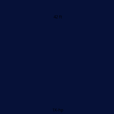
42 ft
1X-hp