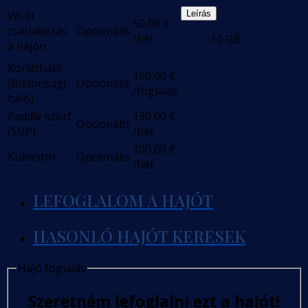
WI-FI
Leírás
50,00
€
csatlakozás
Opcionális
/hét
.10 GB
a hajón
Korlátháló
150,00
€
(Biztonsági
Opcionális
/foglalás
háló)
Paddle szörf
130,00
€
Opcionális
(SUP)
/hét
100,00
€
Külmotor
Opcionális
/hét
LEFOGLALOM A HAJÓT
HASONLÓ HAJÓT KERESEK
Hajó foglalás
Szeretném lefoglalni ezt a hajót!