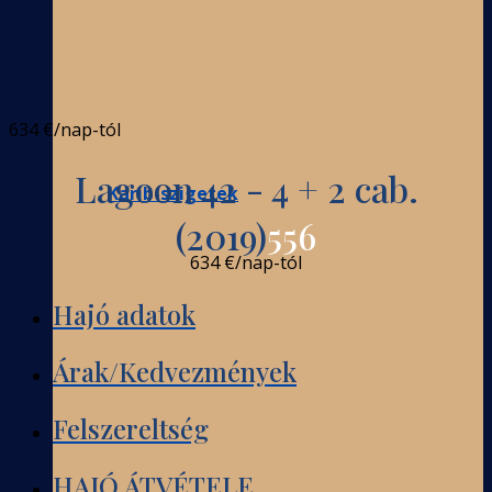
634 €
/nap-tól
Lagoon 42 - 4 + 2 cab.
Karib-szigetek
(2019)
556
634 €
/nap-tól
Hajó adatok
Árak/Kedvezmények
Felszereltség
HAJÓ ÁTVÉTELE