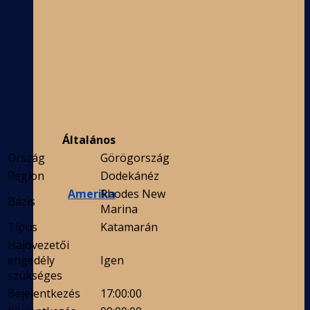
Általános
Ország
Görögország
Region
Dodekánéz
Amerika
Rhodes New
Bázis
Marina
Típus
Katamarán
Hajóvezetői
engedély
Igen
szükséges
Bejelentkezés
17:00:00