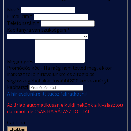
Név
*
E-mail cím
*
Telefonszám
*
Kapitányra van szükségem
*
Megjegyzés
Promóciós kód - Ha még nem tetted meg, akkor
iratkozz fel a hírlevelünkre és a foglalás
végösszegéből akár további 80€ kedvezményt
kaphatsz!
A hírlevelünkre itt tudsz feliratkozni!
Az űrlap automatikusan elküldi nekünk a kiválasztott
dátumot, de CSAK HA VÁLASZTOTTÁL.
Captcha
Elküldöm