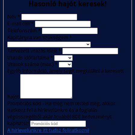
Hasonló hajót keresek!
Név
*
E-mail cím
*
Telefonszám
*
Kapitányra van szükségem
*
Tervezett utazás ideje
*
Utazás időtartama
*
Utasok száma (max.)
*
Egyéb információ, amely segít megtalálni a keresett
hajót
Promóciós kód - Ha még nem tetted meg, akkor
iratkozz fel a hírlevelünkre és a foglalás
végösszegéből akár további 80€ kedvezményt
kaphatsz!
A hírlevelünkre itt tudsz feliratkozni!