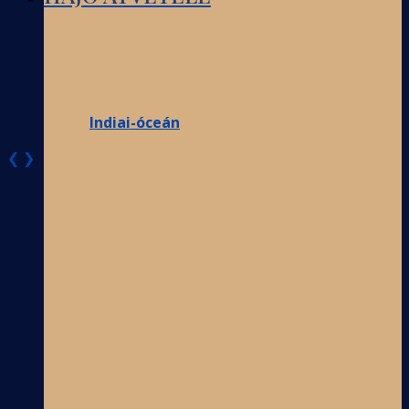
Indiai-óceán
❮
❯