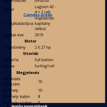
Kijelentkezés
09:00:00
Lagoon 42 -
Model
4 + 2 cab.
Csendes-óceán
Hajóbérlés
Szolgáltatástípus
kapitány
nélkül
Gyártás éve
2019
Motor
Teljesítmény
2 X 27 hp
Vitorlák
Fővitorla
full batten
Genoa
furling/roll
Megjelenés
Maximális
10
utasszám
Férőhely
10
Férőhely: kabin
8
Férőhely: szalon
0
Hajós nyaralások