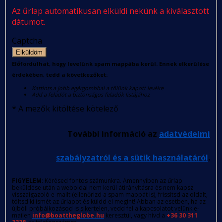
Az űrlap automatikusan elküldi nekünk a kiválasztott
dátumot.
Captcha
Elküldöm
Előfordulhat, hogy levelünk spam mappába kerül. Ennek elkerülése
érdekében, tedd a következőket:
Kattints a jobb egérgombbal a tőlünk kapott levélre
Add a feladót a biztonságos feladók listájához
*
A mezők kitöltése kötelező
További információ az
adatvédelmi
szabályzatról és a sütik használatáról
.
FIGYELEM
: Kérésed fontos számunkra. Amennyiben az űrlap
beküldése után a weboldal nem kerül átirányításra és nem kapsz
visszaigazoló e-mailt (ellenőrizd a spam mappát is), frissítsd az oldalt,
töltsd ki ismét az űrlapot és küldd el megint! Abban az esetben, ha az
újbóli próbálkozásod is sikertelen, vedd fel a kapcsolatot velünk e-
mailen
info@boattheglobe.hu
keresztül, vagy hívd a
+36 30 311