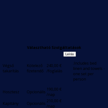
Választható Szolgáltatások
Leírás
.Includes bed
Végső
Kötelező
240,00
€
linen and towels -
takarítás
fizetendő
/foglalás
one set per
person
190,00
€
Hosztesz
Opcionális
/nap
210,00
€
Kapitány
Opcionális
/nap