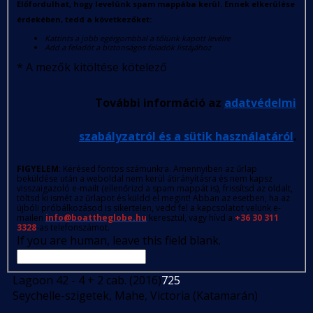
Előfordulhat, hogy levelünk spam mappába kerül. Ennek elkerülése
érdekében, tedd a következőket:
Kattints a jobb egérgombbal a tőlünk kapott levélre
Add a feladót a biztonságos feladók listájához
*
A mezők kitöltése kötelező
További információ az
adatvédelmi
szabályzatról és a sütik használatáról
.
FIGYELEM
: Kérésed fontos számunkra. Amennyiben az űrlap
beküldése után a weboldal nem kerül átirányításra és nem kapsz
visszaigazoló e-mailt (ellenőrizd a spam mappát is), frissítsd az oldalt,
töltsd ki ismét az űrlapot és küldd el megint! Abban az esetben, ha az
újbóli próbálkozásod is sikertelen, vedd fel a kapcsolatot velünk e-
mailen
info@boattheglobe.hu
keresztül, vagy hívd a
+36 30 311
3328
-as telefonszámot.
If you are human, leave this field blank.
Lagoon 42 - 4 + 2 cab. (2016)
725
Seychelle-szigetek, Mahe, Victoria (Katamarán)