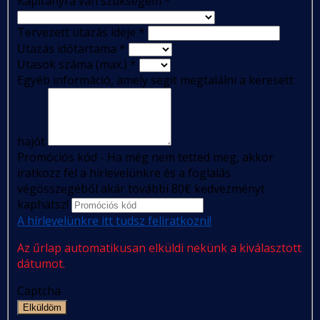
Kapitányra van szükségem
*
Tervezett utazás ideje
*
Utazás időtartama
*
Utasok száma (max.)
*
Egyéb információ, amely segít megtalálni a keresett
hajót
Promóciós kód - Ha még nem tetted meg, akkor
iratkozz fel a hírlevelünkre és a foglalás
végösszegéből akár további 80€ kedvezményt
kaphatsz!
A hírlevelünkre itt tudsz feliratkozni!
Az űrlap automatikusan elküldi nekünk a kiválasztott
dátumot.
Captcha
Elküldöm