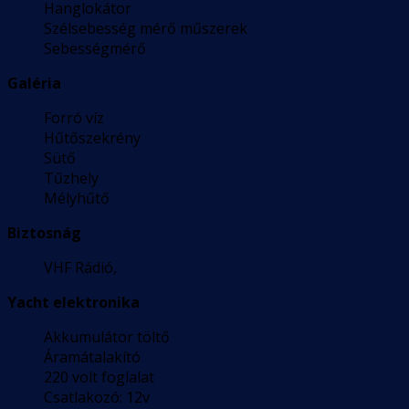
Hanglokátor
Szélsebesség mérő műszerek
Sebességmérő
Galéria
Forró víz
Hűtőszekrény
Sütő
Tűzhely
Mélyhűtő
Biztosnág
VHF Rádió,
Yacht elektronika
Akkumulátor töltő
Áramátalakító
220 volt foglalat
Csatlakozó: 12v