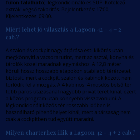
fülön található
): légkondicionáló és SUP. Kötelező
extrák: végső takarítás. Bejelentkezés: 17:00,
Kijelentkezés: 09:00.
Miért lehet jó választás a Lagoon 42 - 4 + 2
cab.?
A szalon és cockpit nagy átjárása esti kikötés után
megkönnyíti a vacsorarutint, mert az asztal, konyha és
tárolók közel maradnak egymáshoz. A 12,8 méter
körüli hossz hosszabb etapokon stabilabb térérzetet
biztosít, mert a cockpit, szalon és kabinok között nem
torlódik fel a mozgás. A 4 kabinos, 4 mosdós belső tér
több páros utazásánál nagyobb privát teret kínál, ezért
a közös program után könnyebb visszavonulni. A
légkondicionált közös tér rosszabb időben is
használható pihenőhelyet kínál, mert a társaság nem
csak a cockpitben tud együtt maradni.
Milyen charterhez illik a Lagoon 42 - 4 + 2 cab.?