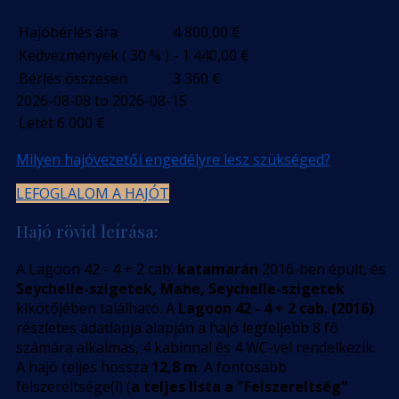
Hajóbérlés ára
4 800,00
€
Kedvezmények ( 30 % )
- 1 440,00
€
Bérlés összesen
3 360
€
2026-08-08 to 2026-08-15
Letét
6 000
€
Milyen hajóvezetői engedélyre lesz szükséged?
LEFOGLALOM A HAJÓT
Hajó rövid leírása:
A Lagoon 42 - 4 + 2 cab.
katamarán
2016-ben épült, és
Seychelle-szigetek, Mahe, Seychelle-szigetek
kikötőjében található. A
Lagoon 42 - 4 + 2 cab. (2016)
részletes adatlapja alapján a hajó legfeljebb 8 fő
számára alkalmas, 4 kabinnal és 4 WC-vel rendelkezik.
A hajó teljes hossza
12,8 m
. A fontosabb
felszereltsége(i) (
a teljes lista a "Felszereltség"