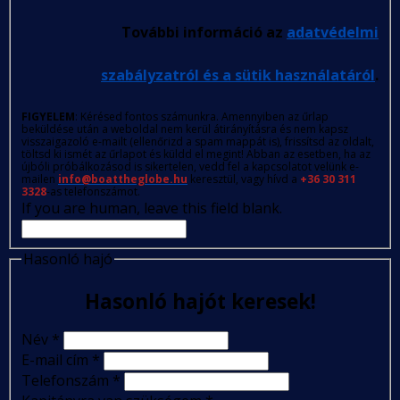
További információ az
adatvédelmi
szabályzatról és a sütik használatáról
.
FIGYELEM
: Kérésed fontos számunkra. Amennyiben az űrlap
beküldése után a weboldal nem kerül átirányításra és nem kapsz
visszaigazoló e-mailt (ellenőrizd a spam mappát is), frissítsd az oldalt,
töltsd ki ismét az űrlapot és küldd el megint! Abban az esetben, ha az
újbóli próbálkozásod is sikertelen, vedd fel a kapcsolatot velünk e-
mailen
info@boattheglobe.hu
keresztül, vagy hívd a
+36 30 311
3328
-as telefonszámot.
If you are human, leave this field blank.
Hasonló hajó
Hasonló hajót keresek!
Név
*
E-mail cím
*
Telefonszám
*