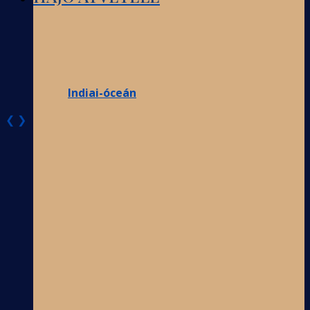
Indiai-óceán
❮
❯