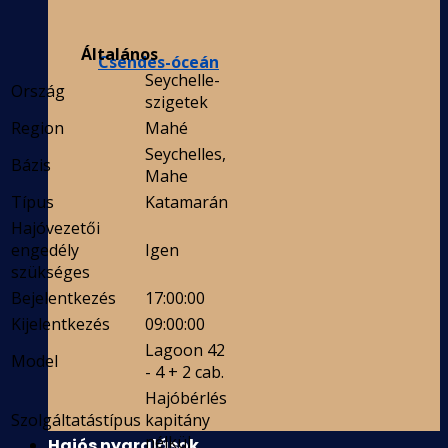
Általános
Csendes-óceán
Seychelle-
Ország
szigetek
Region
Mahé
Seychelles,
Bázis
Mahe
Típus
Katamarán
Hajóvezetői
engedély
Igen
szükséges
Bejelentkezés
17:00:00
Kijelentkezés
09:00:00
Lagoon 42
Model
- 4 + 2 cab.
Hajóbérlés
Szolgáltatástípus
kapitány
nélkül
Hajós nyaralások