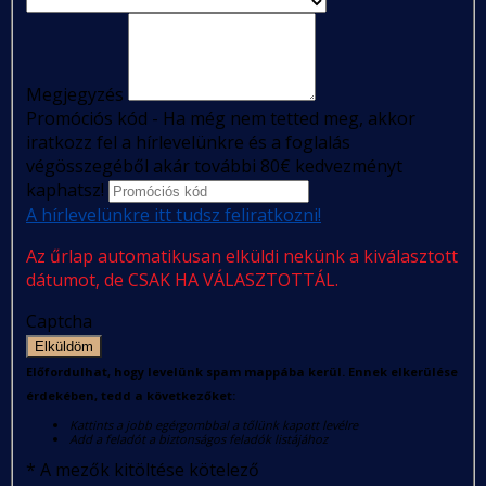
Megjegyzés
Promóciós kód - Ha még nem tetted meg, akkor
iratkozz fel a hírlevelünkre és a foglalás
végösszegéből akár további 80€ kedvezményt
kaphatsz!
A hírlevelünkre itt tudsz feliratkozni!
Az űrlap automatikusan elküldi nekünk a kiválasztott
dátumot, de CSAK HA VÁLASZTOTTÁL.
Captcha
Elküldöm
Előfordulhat, hogy levelünk spam mappába kerül. Ennek elkerülése
érdekében, tedd a következőket:
Kattints a jobb egérgombbal a tőlünk kapott levélre
Add a feladót a biztonságos feladók listájához
*
A mezők kitöltése kötelező