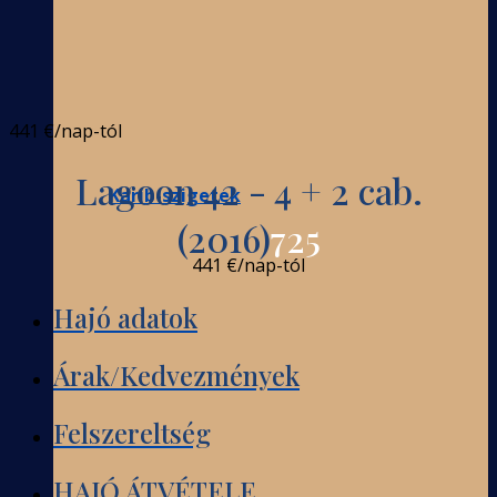
441 €
/nap-tól
Lagoon 42 - 4 + 2 cab.
Karib-szigetek
(2016)
725
441 €
/nap-tól
Hajó adatok
Árak/Kedvezmények
Felszereltség
HAJÓ ÁTVÉTELE