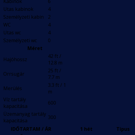
Kabinok
6
Utas kabinok
4
Személyzeti kabin
2
WC
4
Utas wc
4
Személyzeti wc
0
Méret
42 ft /
Hajóhossz
12.8 m
25 ft /
Orrsugár
7.7 m
3.3 ft / 1
Merülés
m
Víz tartály
600
kapacitása
Üzemanyag tartály
300
kapacitása
IDŐTARTAM / ÁR
1 hét
Típus