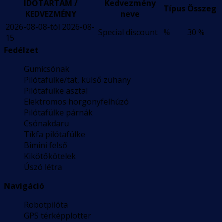
IDŐTARTAM /
Kedvezmény
Típus
Összeg
KEDVEZMÉNY
neve
2026-08-08-tól 2026-08-
Special discount
%
30 %
15
Fedélzet
Gumicsónak
Pilótafülke/tat, külső zuhany
Pilótafülke asztal
Elektromos horgonyfelhúzó
Pilótafülke párnák
Csónakdaru
Tíkfa pilótafülke
Bimini felső
Kikötőkötelek
Úszó létra
Navigáció
Robotpilóta
GPS térképplotter