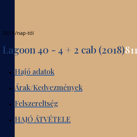
353 €
/nap-tól
Lagoon 40 - 4 + 2 cab (2018)
81
Hajó adatok
Árak/Kedvezmények
Felszereltség
HAJÓ ÁTVÉTELE