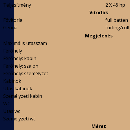
Teljesítmény
2 X 46 hp
Vitorlák
Fővitorla
full batten
Genoa
furling/roll
Megjelenés
Maximális utasszám
Férőhely
Férőhely: kabin
Férőhely: szalon
Férőhely: személyzet
Kabinok
Utas kabinok
Személyzeti kabin
WC
Utas wc
Személyzeti wc
Méret