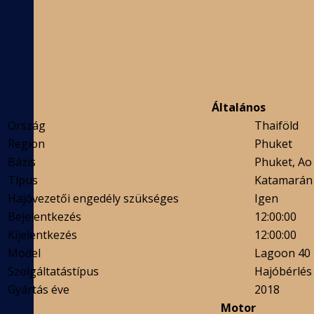
Általános
Ország
Thaiföld
Region
Phuket
Bázis
Phuket, Ao
Típus
Katamarán
Hajóvezetői engedély szükséges
Igen
Bejelentkezés
12:00:00
Kijelentkezés
12:00:00
Model
Lagoon 40 -
Szolgáltatástípus
Hajóbérlés
Gyártás éve
2018
Motor