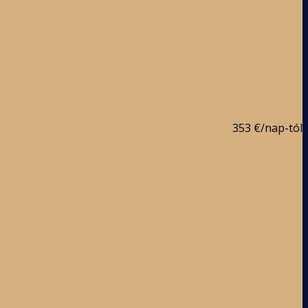
353 €
/nap-tól