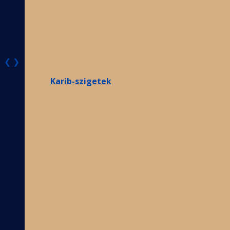
❮
❯
Karib-szigetek