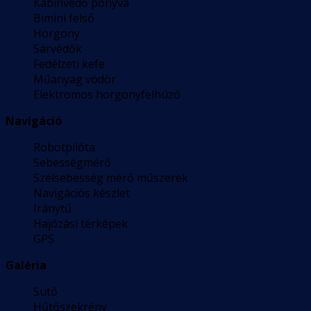
Kabinvédő ponyva
Bimini felső
Horgony
Sárvédők
Fedélzeti kefe
Műanyag vödör
Elektromos horgonyfelhúzó
Navigáció
Robotpilóta
Sebességmérő
Szélsebesség mérő műszerek
Navigációs készlet
Iránytű
Hajózási térképek
GPS
Galéria
Sütő
Hűtőszekrény