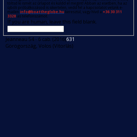
töltsd ki ismét az űrlapot és küldd el megint! Abban az esetben, ha az
újbóli próbálkozásod is sikertelen, vedd fel a kapcsolatot velünk e-
mailen
info@boattheglobe.hu
keresztül, vagy hívd a
+36 30 311
3328
-as telefonszámot.
If you are human, leave this field blank.
Jeanneau 54 - 6 cab. (2016)
631
Görögország, Volos (Vitorlás)