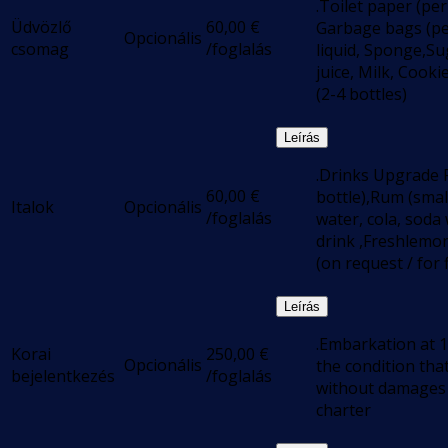
.Toilet paper (per
Üdvözlő
60,00
€
Garbage bags (pe
Opcionális
csomag
/foglalás
liquid, Sponge,Su
juice, Milk, Cooki
(2-4 bottles)
Leírás
.Drinks Upgrade P
60,00
€
bottle),Rum (small
Italok
Opcionális
/foglalás
water, cola, soda
drink ,Freshlemon
(on request / for f
Leírás
.Embarkation at 1
Korai
250,00
€
Opcionális
the condition tha
bejelentkezés
/foglalás
without damages 
charter