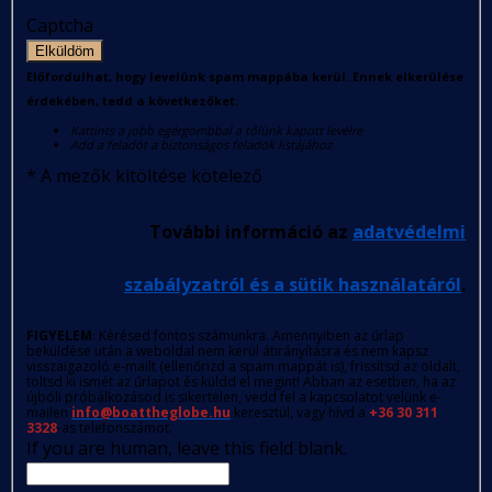
Captcha
Elküldöm
Előfordulhat, hogy levelünk spam mappába kerül. Ennek elkerülése
érdekében, tedd a következőket:
Kattints a jobb egérgombbal a tőlünk kapott levélre
Add a feladót a biztonságos feladók listájához
*
A mezők kitöltése kötelező
További információ az
adatvédelmi
szabályzatról és a sütik használatáról
.
FIGYELEM
: Kérésed fontos számunkra. Amennyiben az űrlap
beküldése után a weboldal nem kerül átirányításra és nem kapsz
visszaigazoló e-mailt (ellenőrizd a spam mappát is), frissítsd az oldalt,
töltsd ki ismét az űrlapot és küldd el megint! Abban az esetben, ha az
újbóli próbálkozásod is sikertelen, vedd fel a kapcsolatot velünk e-
mailen
info@boattheglobe.hu
keresztül, vagy hívd a
+36 30 311
3328
-as telefonszámot.
If you are human, leave this field blank.