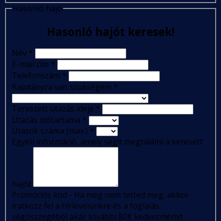
Hasonló hajó
Hasonló hajót keresek!
Név
*
E-mail cím
*
Telefonszám
*
Kapitányra van szükségem
*
Tervezett utazás ideje
*
Utazás időtartama
*
Utasok száma (max.)
*
Egyéb információ, amely segít megtalálni a keresett
hajót
Promóciós kód - Ha még nem tetted meg, akkor
iratkozz fel a hírlevelünkre és a foglalás
végösszegéből akár további 80€ kedvezményt