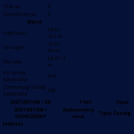
Utas wc
4
Személyzeti wc
0
Méret
54 ft /
Hajóhossz
16.2 m
16 ft /
Orrsugár
4.9 m
6.6 ft / 2
Merülés
m
Víz tartály
964
kapacitása
Üzemanyag tartály
240
kapacitása
IDŐTARTAM / ÁR
1 hét
Típus
IDŐTARTAM /
Kedvezmény
Típus
Összeg
KEDVEZMÉNY
neve
Fedélzet