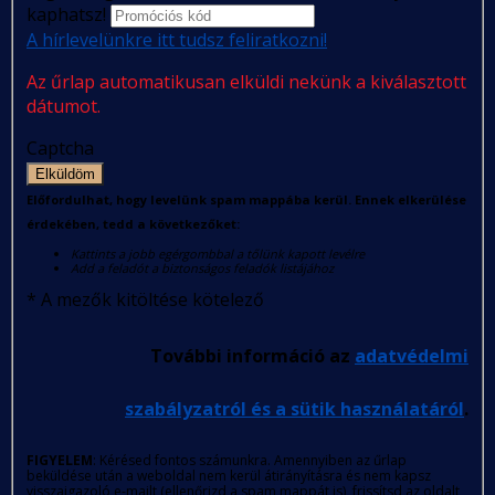
kaphatsz!
A hírlevelünkre itt tudsz feliratkozni!
Az űrlap automatikusan elküldi nekünk a kiválasztott
dátumot.
Captcha
Elküldöm
Előfordulhat, hogy levelünk spam mappába kerül. Ennek elkerülése
érdekében, tedd a következőket:
Kattints a jobb egérgombbal a tőlünk kapott levélre
Add a feladót a biztonságos feladók listájához
*
A mezők kitöltése kötelező
További információ az
adatvédelmi
szabályzatról és a sütik használatáról
.
FIGYELEM
: Kérésed fontos számunkra. Amennyiben az űrlap
beküldése után a weboldal nem kerül átirányításra és nem kapsz
visszaigazoló e-mailt (ellenőrizd a spam mappát is), frissítsd az oldalt,