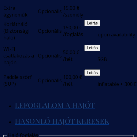
Extra
15,00
€
Opcionális
ágyneműk
/személy
Korlátháló
Leírás
150,00
€
(Biztonsági
Opcionális
/foglalás
.upon availability
háló)
WI-FI
Leírás
50,00
€
csatlakozás a
Opcionális
/hét
.5GB
hajón
Leírás
Paddle szörf
100,00
€
Opcionális
(SUP)
/hét
.inflatable + 300 
LEFOGLALOM A HAJÓT
HASONLÓ HAJÓT KERESEK
Hajó foglalás