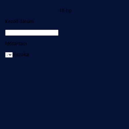
1X-hp
Kezdő dátum
Időtartam
éjszaka