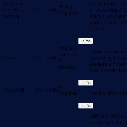
Gyerekek
bottled water, Br
35,00
€
szórakozás
Opcionális
or choco pops),Co
/foglalás
csomag
Fresh fruit (bana
pack of cheese st
cheese
Leírás
210,00
€
.Cook’s meals are
naponta
Szakács
Opcionális
covered by the c
+
applicable if cook
étkezés
than 4 weeks bef
Leírás
0
€
Kikötői díj
Opcionális
/foglalás
.for the first and
Leírás
.with 900 EUR Sec
non-refundable d