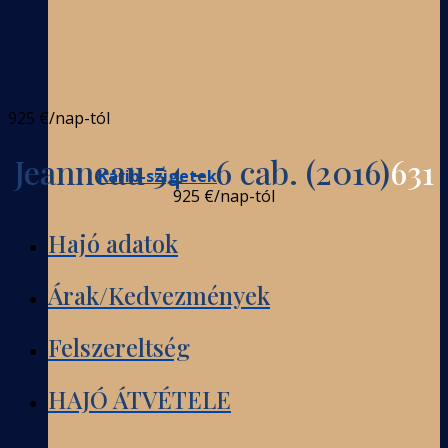
925 €
/nap-tól
Jeanneau 54 - 6 cab. (2016)
631
Karib-szigetek
925 €
/nap-tól
Hajó adatok
Árak/Kedvezmények
Felszereltség
HAJÓ ÁTVÉTELE