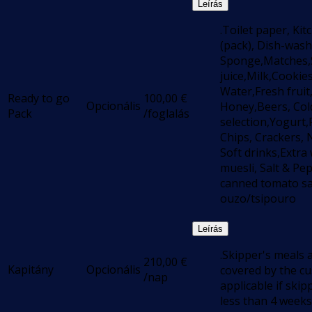
Leírás
.Toilet paper, Ki
(pack), Dish-washi
Sponge,Matches,
juice,Milk,Cookies
Water,Fresh fruit
Ready to go
100,00
€
Opcionális
Honey,Beers, Col
Pack
/foglalás
selection,Yogurt,
Chips, Crackers, 
Soft drinks,Extra
muesli, Salt & Pep
canned tomato sau
ouzo/tsipouro
Leírás
.Skipper's meals 
210,00
€
Kapitány
Opcionális
covered by the c
/nap
applicable if skip
less than 4 weeks