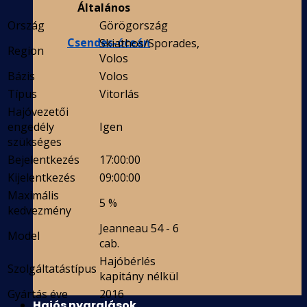
Általános
Ország
Görögország
Csendes-óceán
Skiathos/Sporades,
Region
Volos
Bázis
Volos
Típus
Vitorlás
Hajóvezetői
engedély
Igen
szükséges
Bejelentkezés
17:00:00
Kijelentkezés
09:00:00
Maximális
5 %
kedvezmény
Jeanneau 54 - 6
Model
cab.
Hajóbérlés
Szolgáltatástípus
kapitány nélkül
Gyártás éve
2016
Hajós nyaralások