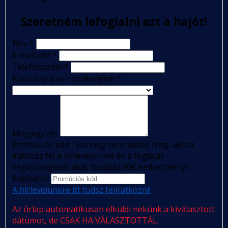
Szeretném lefoglalni ezt a hajót!
Név
*
E-mail cím
*
Telefonszám
*
Kapitányra van szükségem
*
Megjegyzés
Promóciós kód - Ha még nem tetted meg, akkor
iratkozz fel a hírlevelünkre és a foglalás
végösszegéből akár további 80€ kedvezményt
kaphatsz!
A hírlevelünkre itt tudsz feliratkozni!
Az űrlap automatikusan elküldi nekünk a kiválasztott
dátumot, de CSAK HA VÁLASZTOTTÁL.