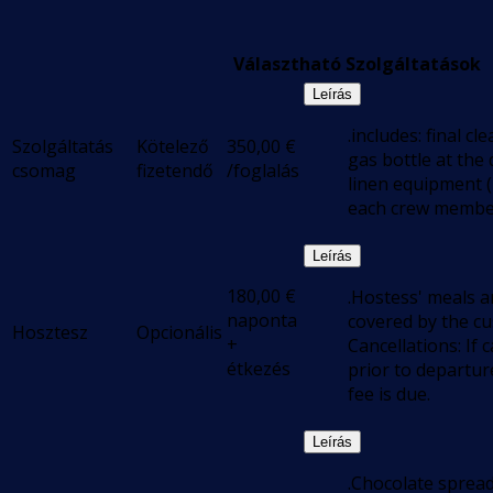
Választható Szolgáltatások
Leírás
.includes: final c
Szolgáltatás
Kötelező
350,00
€
gas bottle at the 
csomag
fizetendő
/foglalás
linen equipment ( 
each crew memb
Leírás
180,00
€
.Hostess' meals a
naponta
covered by the c
Hosztesz
Opcionális
+
Cancellations: If 
étkezés
prior to departur
fee is due.
Leírás
.Chocolate spread,