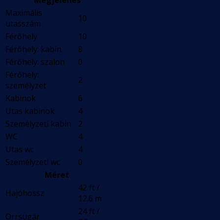
Megjelenés
Maximális
10
utasszám
Férőhely
10
Férőhely: kabin
8
Férőhely: szalon
0
Férőhely:
2
személyzet
Kabinok
6
Utas kabinok
4
Személyzeti kabin
2
WC
4
Utas wc
4
Személyzeti wc
0
Méret
42 ft /
Hajóhossz
12.6 m
24 ft /
Orrsugár