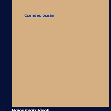
Csendes-óceán
Hajós nyaralások