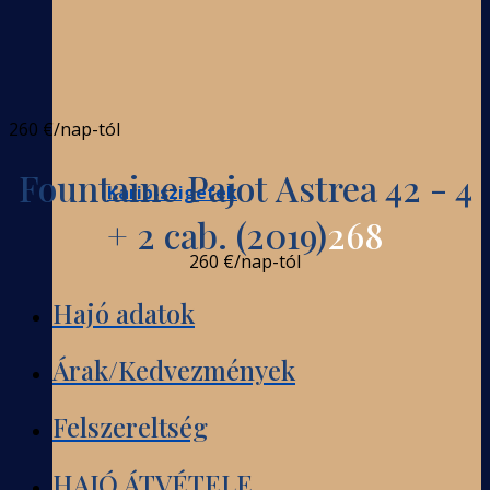
260 €
/nap-tól
Fountaine Pajot Astrea 42 - 4
Karib-szigetek
+ 2 cab. (2019)
268
260 €
/nap-tól
Hajó adatok
Árak/Kedvezmények
Felszereltség
HAJÓ ÁTVÉTELE