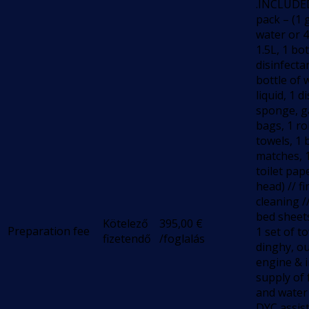
.INCLUDED
pack – (1 
water or 4
1.5L, 1 bot
disinfecta
bottle of
liquid, 1 d
sponge, 
bags, 1 ro
towels, 1 
matches, 1
toilet pap
head) // fi
cleaning //
bed sheets
Kötelező
395,00
€
Preparation fee
1 set of to
fizetendő
/foglalás
dinghy, o
engine & in
supply of 
and water 
DYC assis