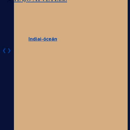
Indiai-óceán
❮
❯