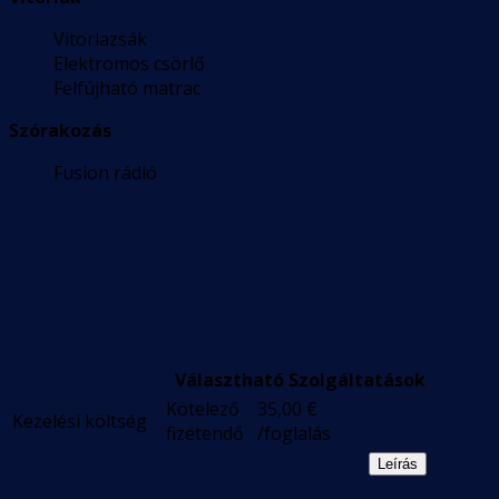
Vitorlazsák
Elektromos csörlő
Felfújható matrac
Szórakozás
Fusion rádió
Választható Szolgáltatások
Kötelező
35,00
€
Kezelési költség
fizetendő
/foglalás
Leírás