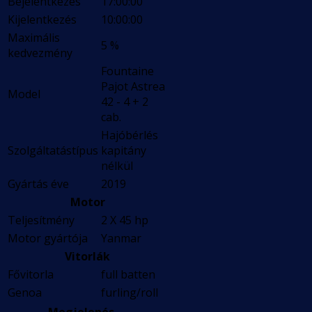
Bejelentkezés
17:00:00
Kijelentkezés
10:00:00
Maximális
5 %
kedvezmény
Fountaine
Pajot Astrea
Model
42 - 4 + 2
cab.
Hajóbérlés
Szolgáltatástípus
kapitány
nélkül
Gyártás éve
2019
Motor
Teljesítmény
2 X 45 hp
Motor gyártója
Yanmar
Vitorlák
Fővitorla
full batten
Genoa
furling/roll