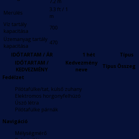
7.2 m
3.3 ft / 1
Merülés
m
Víz tartály
700
kapacitása
Üzemanyag tartály
470
kapacitása
IDŐTARTAM / ÁR
1 hét
Típus
IDŐTARTAM /
Kedvezmény
Típus
Összeg
KEDVEZMÉNY
neve
Fedélzet
Pilótafülke/tat, külső zuhany
Elektromos horgonyfelhúzó
Úszó létra
Pilótafülke párnák
Navigáció
Mélységmérő