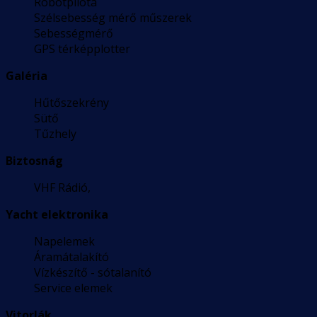
Robotpilóta
Szélsebesség mérő műszerek
Sebességmérő
GPS térképplotter
Galéria
Hűtőszekrény
Sütő
Tűzhely
Biztosnág
VHF Rádió,
Yacht elektronika
Napelemek
Áramátalakító
Vízkészítő - sótalanító
Service elemek
Vitorlák