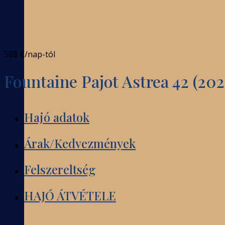
588 €
/nap-tól
Fountaine Pajot Astrea 42 (202
Hajó adatok
Árak/Kedvezmények
Felszereltség
HAJÓ ÁTVÉTELE