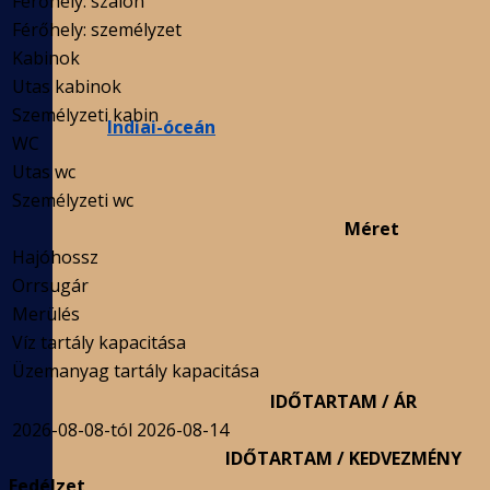
Férőhely: szalon
Férőhely: személyzet
Kabinok
Utas kabinok
Személyzeti kabin
Indiai-óceán
WC
Utas wc
Személyzeti wc
Méret
Hajóhossz
Orrsugár
Merülés
Víz tartály kapacitása
Üzemanyag tartály kapacitása
IDŐTARTAM / ÁR
2026-08-08-tól 2026-08-14
IDŐTARTAM / KEDVEZMÉNY
Fedélzet