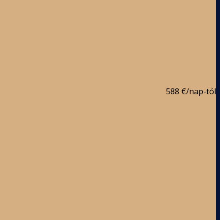
588 €
/nap-tól