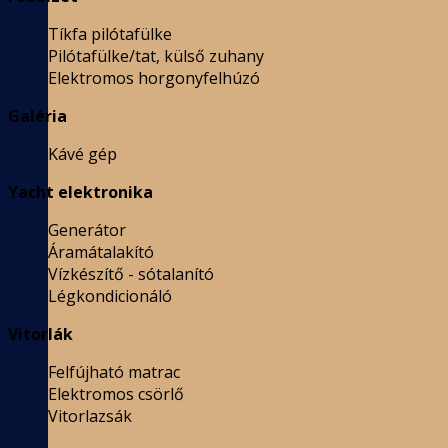
Tíkfa pilótafülke
Pilótafülke/tat, külső zuhany
Elektromos horgonyfelhúzó
Galéria
Kávé gép
Yacht elektronika
Generátor
Áramátalakító
Vízkészítő - sótalanító
Légkondicionáló
Vitorlák
Felfújható matrac
Elektromos csörlő
Vitorlazsák