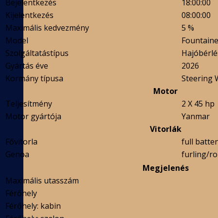
Bejelentkezés
18:00:00
Kijelentkezés
08:00:00
Maximális kedvezmény
5 %
Model
Fountaine
Szolgáltatástípus
Hajóbérlé
Gyártás éve
2026
Kormány típusa
Steering 
Motor
Teljesítmény
2 X 45 hp
Motor gyártója
Yanmar
Vitorlák
Fővitorla
full batte
Genoa
furling/ro
Megjelenés
Maximális utasszám
Férőhely
Férőhely: kabin