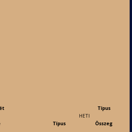
ét
Típus
HETI
e
Típus
Összeg