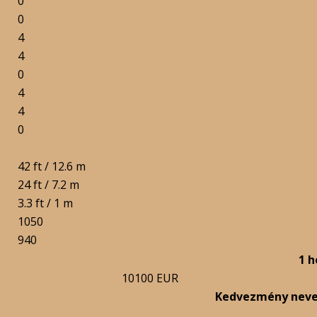
0
0
4
4
0
4
4
0
42 ft / 12.6 m
24 ft / 7.2 m
3.3 ft / 1 m
1050
940
1 h
10100 EUR
Kedvezmény nev