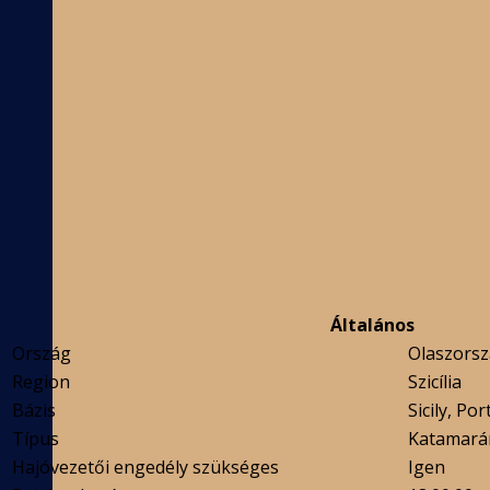
Általános
Ország
Olaszors
Region
Szicília
Bázis
Sicily, Po
Típus
Katamará
Hajóvezetői engedély szükséges
Igen