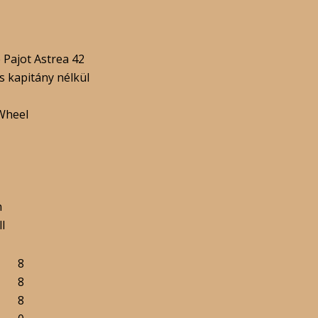
 Pajot Astrea 42
s kapitány nélkül
Wheel
n
ll
8
8
8