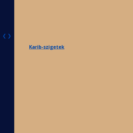
❮
❯
Karib-szigetek