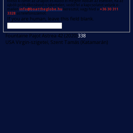
töltsd ki ismét az űrlapot és küldd el megint! Abban az esetben, ha az
újbóli próbálkozásod is sikertelen, vedd fel a kapcsolatot velünk e-
mailen
info@boattheglobe.hu
keresztül, vagy hívd a
+36 30 311
3328
-as telefonszámot.
If you are human, leave this field blank.
Fountaine Pajot Astrea 42 (2020)
338
USA Virgin-szigetei, Szent Tamás (Katamarán)