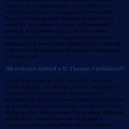
hasznos, ha a csapat számára a két család közös
charterezése fontos a napi program tervezésénél.
Baráti családoknak akkor működik jól, ha fontos a
közös tér, de mindenki szeretne saját rendezhető
kabint is. A férőhelyek száma nem csak alváshoz
fontos, hanem a nappali mozgást és a pakolást is
befolyásolja. Érdemes akkor választani, ha a társaság a
hajó méretét és beosztását ténylegesen kihasználja a
nyaralás során.
Mit érdemes tudnod a St. Thomas-i indulásról?
Cyril E. King repülőtér (STT) felől 10–20 perc alatt
érhető el a bázis. Terrance B. Lettsome nemzetközi
repülőtér (EIS) felől többórás komputazással,
átszállással és helyi transzferrel érhető el a bázis, ezért
az érkezést a kompmenetrendhez kell igazítani. Ha az
átvétel gyorsan lezajlik, kedvező az idő, elég világosság
marad, és a charterbázison már megkapták a
navigációs tájékoztatást, Water Island, Charlotte