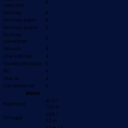
8
utasszám
Férőhely
8
Férőhely: kabin
8
Férőhely: szalon
0
Férőhely:
0
személyzet
Kabinok
4
Utas kabinok
4
Személyzeti kabin
0
WC
4
Utas wc
4
Személyzeti wc
0
Méret
42 ft /
Hajóhossz
12.6 m
24 ft /
Orrsugár
7.2 m