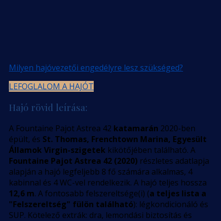
Milyen hajóvezetői engedélyre lesz szükséged?
LEFOGLALOM A HAJÓT
Hajó rövid leírása:
A Fountaine Pajot Astrea 42
katamarán
2020-ben
épült, és
St. Thomas, Frenchtown Marina, Egyesült
Államok Virgin-szigetek
kikötőjében található. A
Fountaine Pajot Astrea 42 (2020)
részletes adatlapja
alapján a hajó legfeljebb 8 fő számára alkalmas, 4
kabinnal és 4 WC-vel rendelkezik. A hajó teljes hossza
12,6 m
. A fontosabb felszereltsége(i) (
a teljes lista a
"Felszereltség" fülön található
): légkondicionáló és
SUP. Kötelező extrák: dra, lemondási biztosítás és