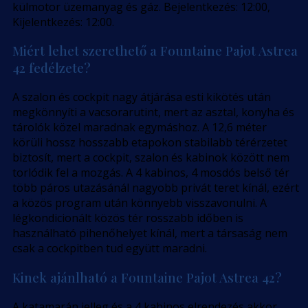
külmotor üzemanyag és gáz. Bejelentkezés: 12:00,
Kijelentkezés: 12:00.
Miért lehet szerethető a Fountaine Pajot Astrea
42 fedélzete?
A szalon és cockpit nagy átjárása esti kikötés után
megkönnyíti a vacsorarutint, mert az asztal, konyha és
tárolók közel maradnak egymáshoz. A 12,6 méter
körüli hossz hosszabb etapokon stabilabb térérzetet
biztosít, mert a cockpit, szalon és kabinok között nem
torlódik fel a mozgás. A 4 kabinos, 4 mosdós belső tér
több páros utazásánál nagyobb privát teret kínál, ezért
a közös program után könnyebb visszavonulni. A
légkondicionált közös tér rosszabb időben is
használható pihenőhelyet kínál, mert a társaság nem
csak a cockpitben tud együtt maradni.
Kinek ajánlható a Fountaine Pajot Astrea 42?
A katamarán jelleg és a 4 kabinos elrendezés akkor