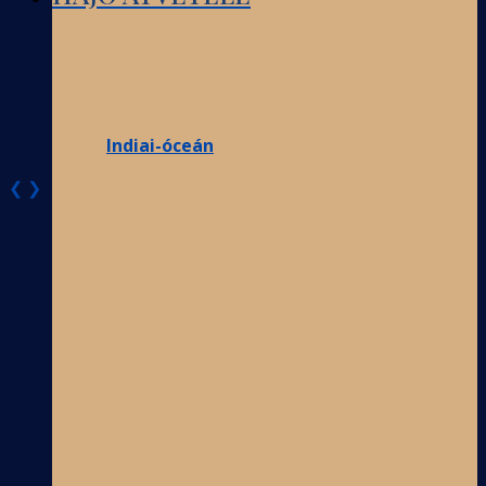
Indiai-óceán
❮
❯