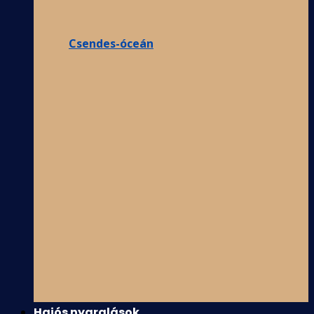
Csendes-óceán
Hajós nyaralások