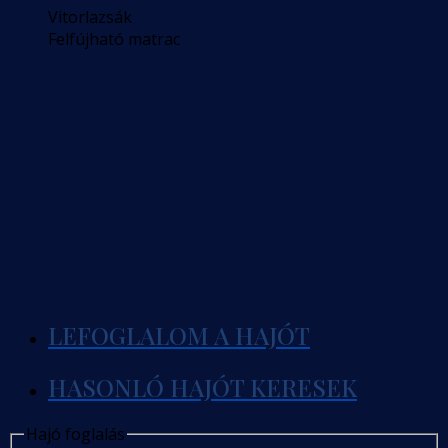
Vitorlazsák
Felfújható matrac
LEFOGLALOM A HAJÓT
HASONLÓ HAJÓT KERESEK
Hajó foglalás