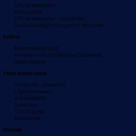
GPS térképplotter
Robotpilóta
GPS térképplotter - pilótafülke
Szél/sebesség/mélységmérő műszerek
Galéria
Mikrohullámú sütő
Konyhai eszközök (konyhai felszerelés,
evőeszközök)
Yacht elektronika
Vízkészítő - sótalanító
Légkondicionáló
Áramátalakító
Generátor
110V foglalat
Napelemek
Vitorlák