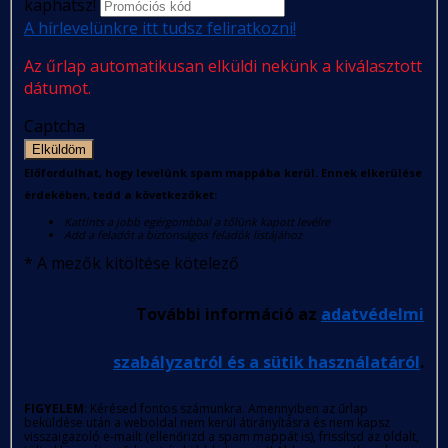
kaphatsz!
A hírlevelünkre itt tudsz feliratkozni!
Az űrlap automatikusan elküldi nekünk a kiválasztott
dátumot.
Captcha
Elküldöm
Előfordulhat, hogy levelünk spam mappába kerül. Ennek elkerülése
érdekében, tedd a következőket:
Kattints a jobb egérgombbal a tőlünk kapott levélre
Add a feladót a biztonságos feladók listájához
*
A mezők kitöltése kötelező
További információ az
adatvédelmi
szabályzatról és a sütik használatáról
.
FIGYELEM
: Kérésed fontos számunkra. Amennyiben az űrlap
beküldése után a weboldal nem kerül átirányításra és nem kapsz
visszaigazoló e-mailt (ellenőrizd a spam mappát is), frissítsd az oldalt,