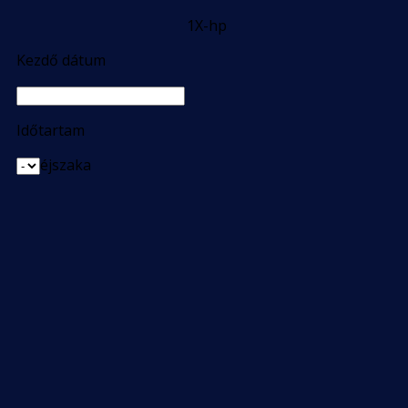
1X-hp
Kezdő dátum
Időtartam
éjszaka