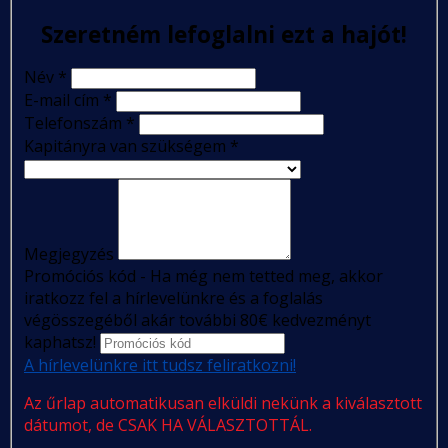
Szeretném lefoglalni ezt a hajót!
Név
*
E-mail cím
*
Telefonszám
*
Kapitányra van szükségem
*
Megjegyzés
Promóciós kód - Ha még nem tetted meg, akkor
iratkozz fel a hírlevelünkre és a foglalás
végösszegéből akár további 80€ kedvezményt
kaphatsz!
A hírlevelünkre itt tudsz feliratkozni!
Az űrlap automatikusan elküldi nekünk a kiválasztott
dátumot, de CSAK HA VÁLASZTOTTÁL.