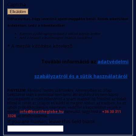
Captcha
Elküldöm
Előfordulhat, hogy levelünk spam mappába kerül. Ennek elkerülése
érdekében, tedd a következőket:
Kattints a jobb egérgombbal a tőlünk kapott levélre
Add a feladót a biztonságos feladók listájához
*
A mezők kitöltése kötelező
További információ az
adatvédelmi
szabályzatról és a sütik használatáról
.
FIGYELEM
: Kérésed fontos számunkra. Amennyiben az űrlap
beküldése után a weboldal nem kerül átirányításra és nem kapsz
visszaigazoló e-mailt (ellenőrizd a spam mappát is), frissítsd az oldalt,
töltsd ki ismét az űrlapot és küldd el megint! Abban az esetben, ha az
újbóli próbálkozásod is sikertelen, vedd fel a kapcsolatot velünk e-
mailen
info@boattheglobe.hu
keresztül, vagy hívd a
+36 30 311
3328
-as telefonszámot.
If you are human, leave this field blank.