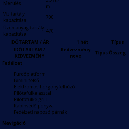
3.3 ft / 1
Merülés
m
Víz tartály
700
kapacitása
Üzemanyag tartály
470
kapacitása
IDŐTARTAM / ÁR
1 hét
Típus
IDŐTARTAM /
Kedvezmény
Típus
Összeg
KEDVEZMÉNY
neve
Fedélzet
Fürdőplatform
Bimini felső
Elektromos horgonyfelhúzó
Pilótafülke asztal
Pilótafülke grill
Kabinvédő ponyva
Fedélzeti napozó párnák
Navigáció