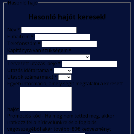
Hasonló hajó
Hasonló hajót keresek!
Név
*
E-mail cím
*
Telefonszám
*
Kapitányra van szükségem
*
Tervezett utazás ideje
*
Utazás időtartama
*
Utasok száma (max.)
*
Egyéb információ, amely segít megtalálni a keresett
hajót
Promóciós kód - Ha még nem tetted meg, akkor
iratkozz fel a hírlevelünkre és a foglalás
végösszegéből akár további 80€ kedvezményt