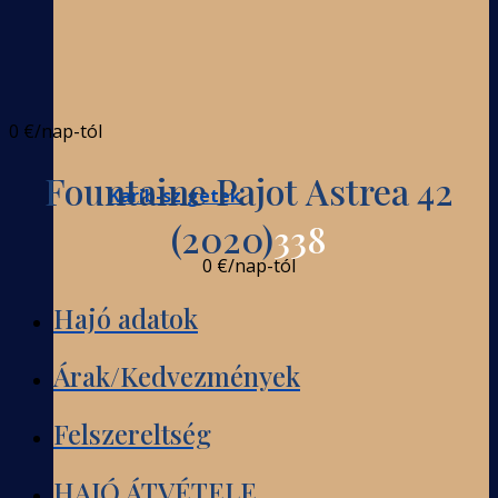
0 €
/nap-tól
Fountaine Pajot Astrea 42
Karib-szigetek
(2020)
338
0 €
/nap-tól
Hajó adatok
Árak/Kedvezmények
Felszereltség
HAJÓ ÁTVÉTELE