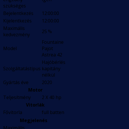
szükséges
Bejelentkezés
12:00:00
Kijelentkezés
12:00:00
Maximális
25 %
kedvezmény
Fountaine
Model
Pajot
Astrea 42
Hajóbérlés
Szolgáltatástípus
kapitány
nélkül
Gyártás éve
2020
Motor
Teljesítmény
2 X 40 hp
Vitorlák
Fővitorla
full batten
Megjelenés
Maximális