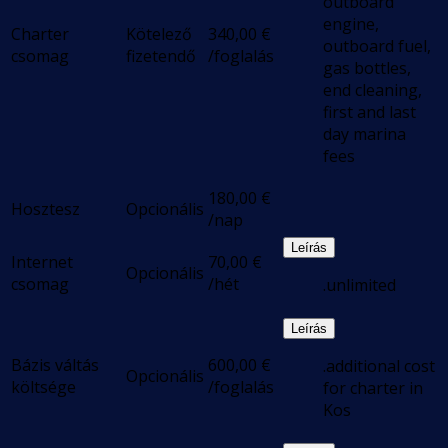
outboard
engine,
Charter
Kötelező
340,00
€
outboard fuel,
csomag
fizetendő
/foglalás
gas bottles,
end cleaning,
first and last
day marina
fees
180,00
€
Hosztesz
Opcionális
/nap
Leírás
Internet
70,00
€
Opcionális
csomag
/hét
.unlimited
Leírás
Bázis váltás
600,00
€
.additional cost
Opcionális
költsége
/foglalás
for charter in
Kos