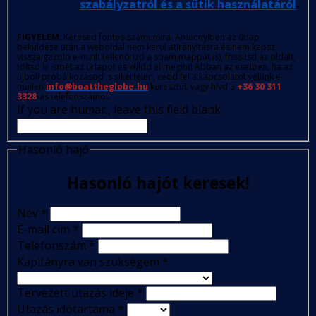
szabályzatról és a sütik használatáról
.
FIGYELEM
: Kérésed fontos számunkra. Amennyiben az űrlap
beküldése után a weboldal nem kerül átirányításra és nem kapsz
visszaigazoló e-mailt (ellenőrizd a spam mappát is), frissítsd az oldalt,
töltsd ki ismét az űrlapot és küldd el megint! Abban az esetben, ha az
újbóli próbálkozásod is sikertelen, vedd fel a kapcsolatot velünk e-
mailen
info@boattheglobe.hu
keresztül, vagy hívd a
+36 30 311
3328
-as telefonszámot.
If you are human, leave this field blank.
Hasonló hajó
Hasonló hajót keresek!
Név
*
E-mail cím
*
Telefonszám
*
Kapitányra van szükségem
*
Tervezett utazás ideje
*
Utazás időtartama
*