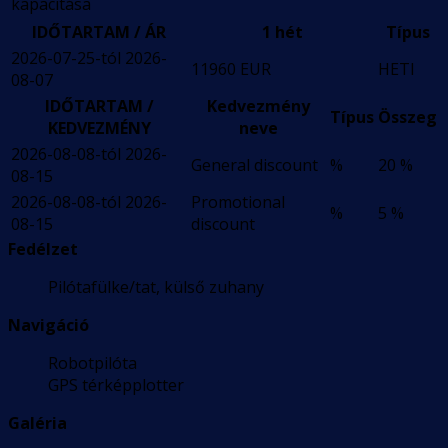
kapacitása
IDŐTARTAM / ÁR
1 hét
Típus
2026-07-25-tól 2026-
11960 EUR
HETI
08-07
IDŐTARTAM /
Kedvezmény
Típus
Összeg
KEDVEZMÉNY
neve
2026-08-08-tól 2026-
General discount
%
20 %
08-15
2026-08-08-tól 2026-
Promotional
%
5 %
08-15
discount
Fedélzet
Pilótafülke/tat, külső zuhany
Navigáció
Robotpilóta
GPS térképplotter
Galéria