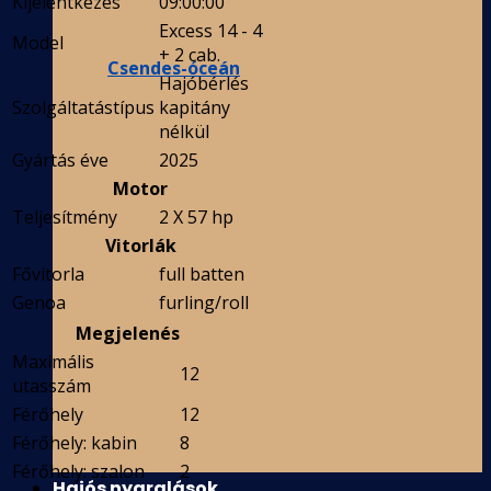
Kijelentkezés
09:00:00
Excess 14 - 4
Model
+ 2 cab.
Csendes-óceán
Hajóbérlés
Szolgáltatástípus
kapitány
nélkül
Gyártás éve
2025
Motor
Teljesítmény
2 X 57 hp
Vitorlák
Fővitorla
full batten
Genoa
furling/roll
Megjelenés
Maximális
12
utasszám
Férőhely
12
Férőhely: kabin
8
Férőhely: szalon
2
Hajós nyaralások