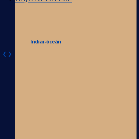
Indiai-óceán
❮
❯