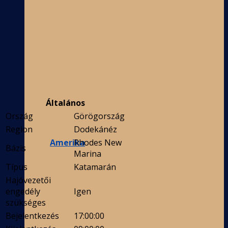
Általános
Ország
Görögország
Region
Dodekánéz
Amerika
Rhodes New
Bázis
Marina
Típus
Katamarán
Hajóvezetői
engedély
Igen
szükséges
Bejelentkezés
17:00:00