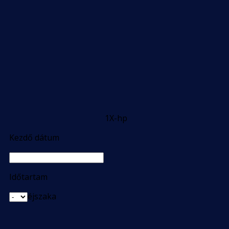
1X-hp
Kezdő dátum
Időtartam
éjszaka