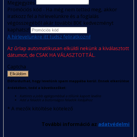
Megjegyzés
Promóciós kód - Ha még nem tetted meg, akkor
iratkozz fel a hírlevelünkre és a foglalás
végösszegéből akár további 80€ kedvezményt
kaphatsz!
A hírlevelünkre itt tudsz feliratkozni!
Az űrlap automatikusan elküldi nekünk a kiválasztott
dátumot, de CSAK HA VÁLASZTOTTÁL.
Captcha
Elküldöm
Előfordulhat, hogy levelünk spam mappába kerül. Ennek elkerülése
érdekében, tedd a következőket:
Kattints a jobb egérgombbal a tőlünk kapott levélre
Add a feladót a biztonságos feladók listájához
*
A mezők kitöltése kötelező
További információ az
adatvédelmi