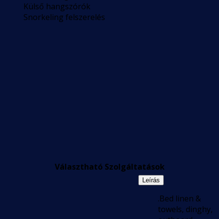
Külső hangszórók
Snorkeling felszerelés
Választható Szolgáltatások
Leírás
.Bed linen &
towels, dinghy,