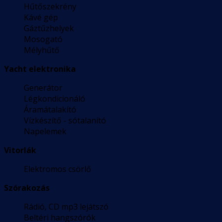
Hűtőszekrény
Kávé gép
Gáztűzhelyek
Mosogató
Mélyhűtő
Yacht elektronika
Generátor
Légkondicionáló
Áramátalakító
Vízkészítő - sótalanító
Napelemek
Vitorlák
Elektromos csörlő
Szórakozás
Rádió, CD mp3 lejátszó
Beltéri hangszórók