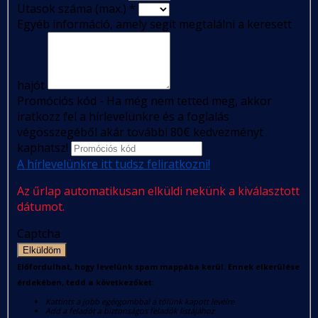
Utasok száma (max.)
*
Egyéb információ, amely segít megtalálni a keresett
hajót
Promóciós kód - Ha még nem tetted meg, akkor
iratkozz fel a hírlevelünkre és a foglalás
végösszegéből akár további 80€ kedvezményt
kaphatsz!
A hírlevelünkre itt tudsz feliratkozni!
Az űrlap automatikusan elküldi nekünk a kiválasztott
dátumot.
Captcha
Elküldöm
Előfordulhat, hogy levelünk spam mappába kerül. Ennek elkerülése
érdekében, tedd a következőket:
Kattints a jobb egérgombbal a tőlünk kapott levélre
Add a feladót a biztonságos feladók listájához