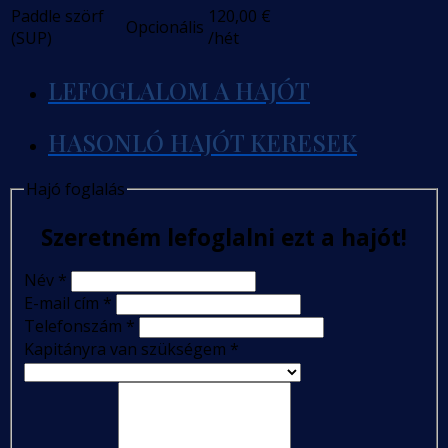
Paddle szörf
120,00
€
Opcionális
(SUP)
/hét
LEFOGLALOM A HAJÓT
HASONLÓ HAJÓT KERESEK
Hajó foglalás
Szeretném lefoglalni ezt a hajót!
Név
*
E-mail cím
*
Telefonszám
*
Kapitányra van szükségem
*