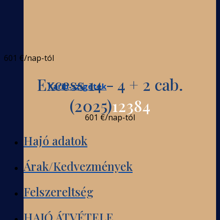
601 €
/nap-tól
Excess 14 - 4 + 2 cab.
Karib-szigetek
(2025)
12384
601 €
/nap-tól
Hajó adatok
Árak/Kedvezmények
Felszereltség
HAJÓ ÁTVÉTELE