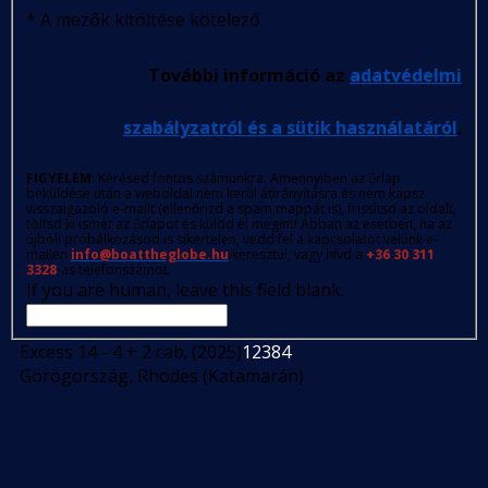
*
A mezők kitöltése kötelező
További információ az
adatvédelmi
szabályzatról és a sütik használatáról
.
FIGYELEM
: Kérésed fontos számunkra. Amennyiben az űrlap
beküldése után a weboldal nem kerül átirányításra és nem kapsz
visszaigazoló e-mailt (ellenőrizd a spam mappát is), frissítsd az oldalt,
töltsd ki ismét az űrlapot és küldd el megint! Abban az esetben, ha az
újbóli próbálkozásod is sikertelen, vedd fel a kapcsolatot velünk e-
mailen
info@boattheglobe.hu
keresztül, vagy hívd a
+36 30 311
3328
-as telefonszámot.
If you are human, leave this field blank.
Excess 14 - 4 + 2 cab. (2025)
12384
Görögország, Rhodes (Katamarán)