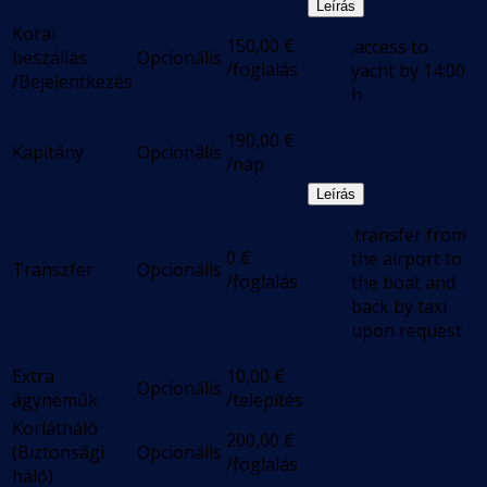
Leírás
Korai
150,00
€
.access to
beszállás
Opcionális
/foglalás
yacht by 14:00
/Bejelentkezés
h
190,00
€
Kapitány
Opcionális
/nap
Leírás
.transfer from
0
€
the airport to
Transzfer
Opcionális
/foglalás
the boat and
back by taxi
upon request
Extra
10,00
€
Opcionális
ágyneműk
/telepítés
Korlátháló
200,00
€
(Biztonsági
Opcionális
/foglalás
háló)