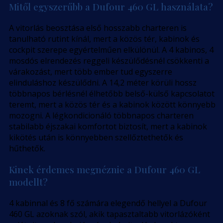
Mitől egyszerűbb a Dufour 460 GL használata?
A vitorlás beosztása első hosszabb charteren is
tanulható rutint kínál, mert a közös tér, kabinok és
cockpit szerepe egyértelműen elkülönül. A 4 kabinos, 4
mosdós elrendezés reggeli készülődésnél csökkenti a
várakozást, mert több ember tud egyszerre
elinduláshoz készülődni. A 14,2 méter körüli hossz
többnapos bérlésnél élhetőbb belső-külső kapcsolatot
teremt, mert a közös tér és a kabinok között könnyebb
mozogni. A légkondicionáló többnapos charteren
stabilabb éjszakai komfortot biztosít, mert a kabinok
kikötés után is könnyebben szellőztethetők és
hűthetők.
Kinek érdemes megnéznie a Dufour 460 GL
modellt?
4 kabinnal és 8 fő számára elegendő hellyel a Dufour
460 GL azoknak szól, akik tapasztaltabb vitorlázóként