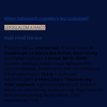
Milyen hajóvezetői engedélyre lesz szükséged?
LEFOGLALOM A HAJÓT
Hajó rövid leírása:
A Dufour 460 GL
vitorlás hajó
2018-ben épült, és
Guadeloupe, La Marina Bas du Fort, Karib-térség
kikötőjében található. A
Dufour 460 GL (2018)
részletes adatlapja alapján a hajó legfeljebb 8 fő
számára alkalmas, 4 kabinnal és 4 WC-vel rendelkezik.
A hajó teljes hossza
14,2 m
. A fontosabb
felszereltsége(i) (
a teljes lista a "Felszereltség"
fülön található
): légkondicionáló és SUP. Kötelező
extrák: kezelési költség, kezdő csomag, végső takarítás
és essentials csomag. Bejelentkezés: 17:00,
Kijelentkezés: 10:00.