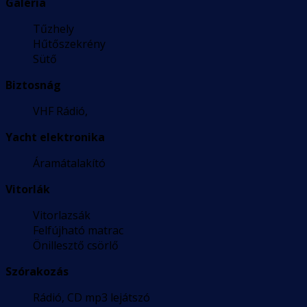
Galéria
Tűzhely
Hűtőszekrény
Sütő
Biztosnág
VHF Rádió,
Yacht elektronika
Áramátalakító
Vitorlák
Vitorlazsák
Felfújható matrac
Önillesztő csörlő
Szórakozás
Rádió, CD mp3 lejátszó