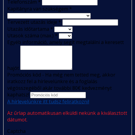
Telefonszám
*
Kapitányra van szükségem
*
Tervezett utazás ideje
*
Utazás időtartama
*
Utasok száma (max.)
*
Egyéb információ, amely segít megtalálni a keresett
hajót
Promóciós kód - Ha még nem tetted meg, akkor
iratkozz fel a hírlevelünkre és a foglalás
végösszegéből akár további 80€ kedvezményt
kaphatsz!
A hírlevelünkre itt tudsz feliratkozni!
Az űrlap automatikusan elküldi nekünk a kiválasztott
dátumot.
Captcha