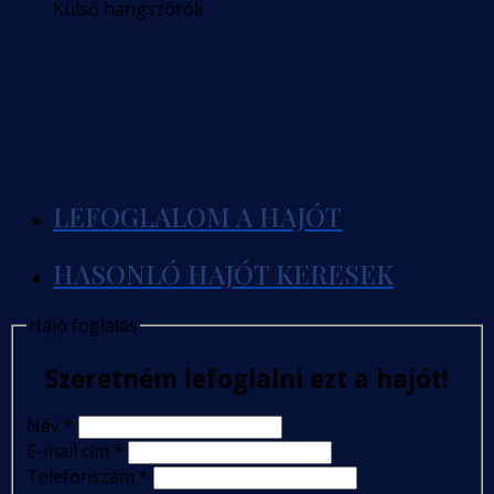
Külső hangszórók
LEFOGLALOM A HAJÓT
HASONLÓ HAJÓT KERESEK
Hajó foglalás
Szeretném lefoglalni ezt a hajót!
Név
*
E-mail cím
*
Telefonszám
*