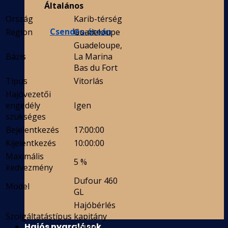
Általános
Ország
Karib-térség
Csendes-óceán
Region
Guadeloupe
Guadeloupe,
Bázis
La Marina
Bas du Fort
Típus
Vitorlás
Hajóvezetői
engedély
Igen
szükséges
Bejelentkezés
17:00:00
Kijelentkezés
10:00:00
Maximális
5 %
kedvezmény
Dufour 460
Model
GL
Hajóbérlés
Szolgáltatástípus
kapitány
Hajós nyaralások
nélkül