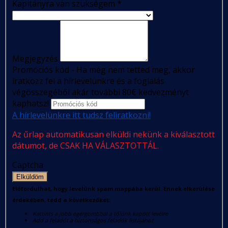
Kapitányra van szükségem
*
Megjegyzés
Promóciós kód - Ha még nem tetted meg, akkor
iratkozz fel a hírlevelünkre és a foglalás
végösszegéből akár további 80€ kedvezményt
kaphatsz!
A hírlevelünkre itt tudsz feliratkozni!
Az űrlap automatikusan elküldi nekünk a kiválasztott
dátumot, de CSAK HA VÁLASZTOTTÁL.
Captcha
Elküldöm
Előfordulhat, hogy levelünk spam mappába kerül. Ennek elkerülése
érdekében, tedd a következőket:
Kattints a jobb egérgombbal a tőlünk kapott levélre
Add a feladót a biztonságos feladók listájához