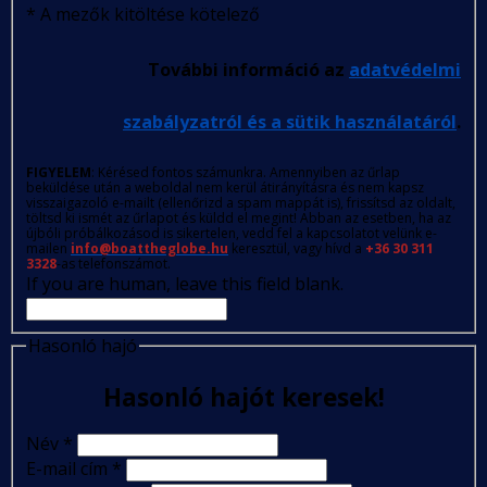
*
A mezők kitöltése kötelező
További információ az
adatvédelmi
szabályzatról és a sütik használatáról
.
FIGYELEM
: Kérésed fontos számunkra. Amennyiben az űrlap
beküldése után a weboldal nem kerül átirányításra és nem kapsz
visszaigazoló e-mailt (ellenőrizd a spam mappát is), frissítsd az oldalt,
töltsd ki ismét az űrlapot és küldd el megint! Abban az esetben, ha az
újbóli próbálkozásod is sikertelen, vedd fel a kapcsolatot velünk e-
mailen
info@boattheglobe.hu
keresztül, vagy hívd a
+36 30 311
3328
-as telefonszámot.
If you are human, leave this field blank.
Hasonló hajó
Hasonló hajót keresek!
Név
*
E-mail cím
*