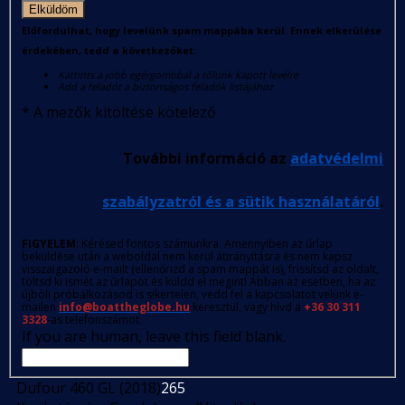
Elküldöm
Előfordulhat, hogy levelünk spam mappába kerül. Ennek elkerülése
érdekében, tedd a következőket:
Kattints a jobb egérgombbal a tőlünk kapott levélre
Add a feladót a biztonságos feladók listájához
*
A mezők kitöltése kötelező
További információ az
adatvédelmi
szabályzatról és a sütik használatáról
.
FIGYELEM
: Kérésed fontos számunkra. Amennyiben az űrlap
beküldése után a weboldal nem kerül átirányításra és nem kapsz
visszaigazoló e-mailt (ellenőrizd a spam mappát is), frissítsd az oldalt,
töltsd ki ismét az űrlapot és küldd el megint! Abban az esetben, ha az
újbóli próbálkozásod is sikertelen, vedd fel a kapcsolatot velünk e-
mailen
info@boattheglobe.hu
keresztül, vagy hívd a
+36 30 311
3328
-as telefonszámot.
If you are human, leave this field blank.
Dufour 460 GL (2018)
265