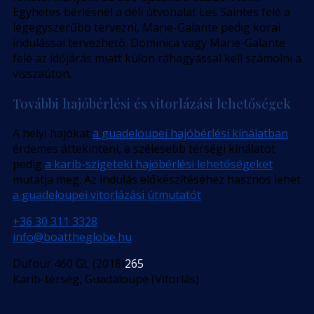
Egyhetes bérlésnél a déli útvonalat Les Saintes felé a
legegyszerűbb tervezni, Marie-Galante pedig korai
indulással tervezhető. Dominica vagy Marie-Galante
felé az időjárás miatt külön ráhagyással kell számolni a
visszaúton.
További hajóbérlési és vitorlázási lehetőségek
A helyi hajókat
a guadeloupei hajóbérlési kínálatban
érdemes áttekinteni, a szélesebb térségi kínálatot
pedig
a karib-szigeteki hajóbérlési lehetőségeket
mutatja meg. Az indulás előkészítéséhez hasznos lehet
a guadeloupei vitorlázási útmutatót
.
+36 30 311 3328
info@boattheglobe.hu
Dufour 460 GL (2018)
265
Karib-térség, Guadaloupe (Vitorlás)