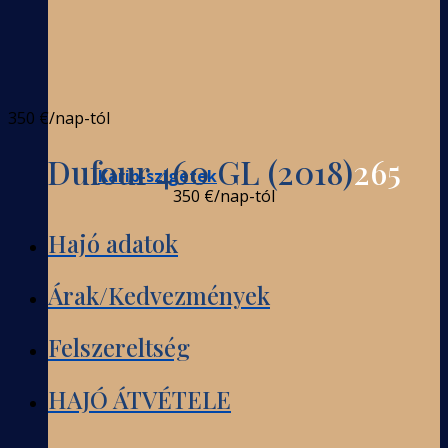
350 €
/nap-tól
Dufour 460 GL (2018)
265
Karib-szigetek
350 €
/nap-tól
Hajó adatok
Árak/Kedvezmények
Felszereltség
HAJÓ ÁTVÉTELE