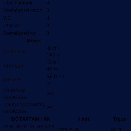
Utas kabinok
4
Személyzeti kabin
0
WC
4
Utas wc
4
Személyzeti wc
0
Méret
46 ft /
Hajóhossz
14.2 m
15 ft /
Orrsugár
4.5 m
6.6 ft / 2
Merülés
m
Víz tartály
530
kapacitása
Üzemanyag tartály
250
kapacitása
IDŐTARTAM / ÁR
1 hét
Típus
2026-08-01-tól 2026-08-
3095 EUR
HETI