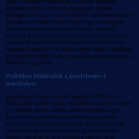
saját ritmusban hajóznának. A vitorlás karakter
azoknak kedvez, akik nem csak utazni, hanem
ténylegesen hajózni is szeretnének. Többnapos úton a
praktikus beosztás abban segít, hogy a csomagok,
pihenőhelyek és közös programok ne zavarják
egymást. A kabinok száma különösen akkor hasznos,
ha több éjszakát töltötök a fedélzeten, és fontos a
rendezett belső tér. Aki ilyen modellt választ, általában
előre gondolkodik a napi rutinról, az alvásrendről és a
fedélzeti mozgásról.
Praktikus tudnivalók a guadeloupe-i
induláshoz
Guadeloupe Maryse Condé repülőtér (PTP) és La
Marina Bas du Fort között 15–25 perc a helyi transzfer.
Les Saintes, Marie-Galante, illetve Deshaies vagy
Basse-Terre partvidéke az átvétel napján akkor
választható, ha a hajóátvétel után marad elegendő
nappali idő, és az időjárás kedvező; ha bármelyik
feltétel hiányzik, az első éjszaka a bázison telik.