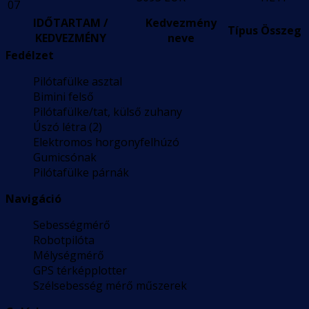
07
IDŐTARTAM /
Kedvezmény
Típus
Összeg
KEDVEZMÉNY
neve
Fedélzet
Pilótafülke asztal
Bimini felső
Pilótafülke/tat, külső zuhany
Úszó létra (2)
Elektromos horgonyfelhúzó
Gumicsónak
Pilótafülke párnák
Navigáció
Sebességmérő
Robotpilóta
Mélységmérő
GPS térképplotter
Szélsebesség mérő műszerek