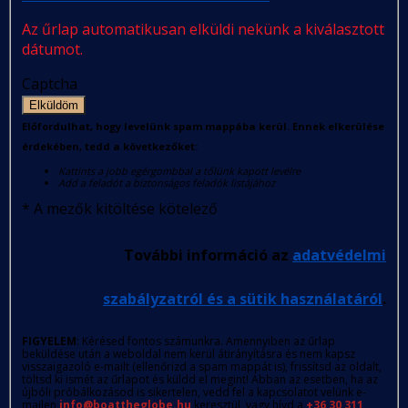
Az űrlap automatikusan elküldi nekünk a kiválasztott
dátumot.
Captcha
Elküldöm
Előfordulhat, hogy levelünk spam mappába kerül. Ennek elkerülése
érdekében, tedd a következőket:
Kattints a jobb egérgombbal a tőlünk kapott levélre
Add a feladót a biztonságos feladók listájához
*
A mezők kitöltése kötelező
További információ az
adatvédelmi
szabályzatról és a sütik használatáról
.
FIGYELEM
: Kérésed fontos számunkra. Amennyiben az űrlap
beküldése után a weboldal nem kerül átirányításra és nem kapsz
visszaigazoló e-mailt (ellenőrizd a spam mappát is), frissítsd az oldalt,
töltsd ki ismét az űrlapot és küldd el megint! Abban az esetben, ha az
újbóli próbálkozásod is sikertelen, vedd fel a kapcsolatot velünk e-
mailen
info@boattheglobe.hu
keresztül, vagy hívd a
+36 30 311