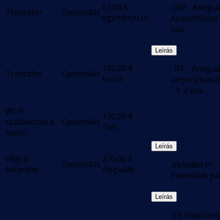
51,00
€
.OW - Antigu
Transzfer
Opcionális
egyirányú út
Airport/Base
pax
Leírás
102,00
€
. RT - Antigu
Transzfer
Opcionális
körút
airport/base
- 1-2 pax
WI-FI
130,00
€
csatlakozás a
Opcionális
/hét
hajón
Leírás
Végső
220,00
€
Opcionális
.included in
takarítás
/foglalás
Essentials pa
Leírás
.EB (boat only