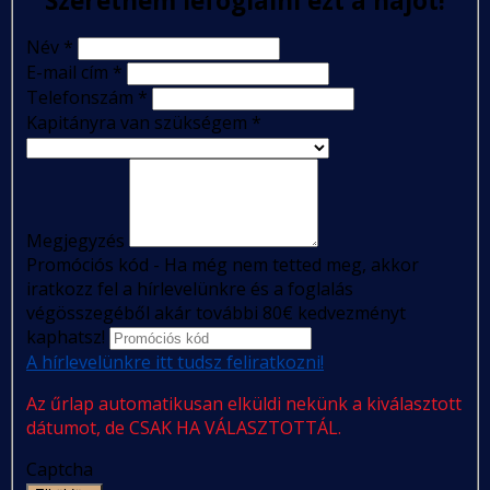
Szeretném lefoglalni ezt a hajót!
Név
*
E-mail cím
*
Telefonszám
*
Kapitányra van szükségem
*
Megjegyzés
Promóciós kód - Ha még nem tetted meg, akkor
iratkozz fel a hírlevelünkre és a foglalás
végösszegéből akár további 80€ kedvezményt
kaphatsz!
A hírlevelünkre itt tudsz feliratkozni!
Az űrlap automatikusan elküldi nekünk a kiválasztott
dátumot, de CSAK HA VÁLASZTOTTÁL.
Captcha