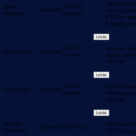
.Same day bri
Aznapi
120,00
€
Opcionális
starting bet
eligazítás
/foglalás
& 5.30pm (de
following mo
Leírás
15,00
€
/
.price per day
Kayak single
Opcionális
éjszaka
Additional de
100 EUR
Leírás
15,00
€
/
.price per day
Páros kajak
Opcionális
éjszaka
Additional de
100 EUR
Leírás
Horgász
.Additional d
Opcionális
15,00
€
/nap
felszerelés
100 EUR (subj