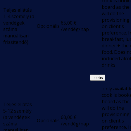
cook is book
board as the
Teljes ellátás
will do the
1-4 személy (a
provisioning
vendégek
65,00
€
Opcionális
on client's
száma
/vendég/nap
preference. I
manuálisan
breakfast, lu
frissítendő)
dinner + the 
food. Does n
included alco
drinks
Leírás
.only available
cook is book
board as the
Teljes ellátás
will do the
5-12 személy
provisioning
(a vendégek
60,00
€
Opcionális
on client's
száma
/vendég/nap
preference. I
manuálisan