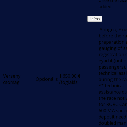
once the race
added.
Leírás
.Antigua, Bri
before the ra
preparation 
gauging of sa
registration 
eyacht (not o
passengers),
technical ass
Verseny
1 650,00
€
Opcionális
during the ra
csomag
/foglalás
** technical
assistance d
the race not 
for RORC Ca
600 // A speci
deposit need
doubled manu