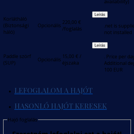
availability)
Leírás
Korlátháló
220,00
€
(Biztonsági
Opcionális
.net is suppli
/foglalás
háló)
not installed
Leírás
Paddle szörf
15,00
€
/
. Price per da
Opcionális
(SUP)
éjszaka
Additional de
100 EUR
LEFOGLALOM A HAJÓT
HASONLÓ HAJÓT KERESEK
Hajó foglalás