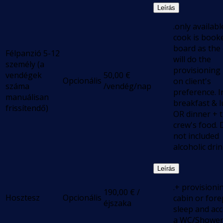
Leírás
.only available
cook is book
board as the
Félpanzió 5-12
will do the
személy (a
provisioning
vendégek
50,00
€
Opcionális
on client's
száma
/vendég/nap
preference. I
manuálisan
breakfast & 
frissítendő)
OR dinner + 
crew's food.
not included
alcoholic dri
Leírás
.+ provisioni
190,00
€
/
Hosztesz
Opcionális
cabin or for
éjszaka
sleep and acc
a WC/Showe