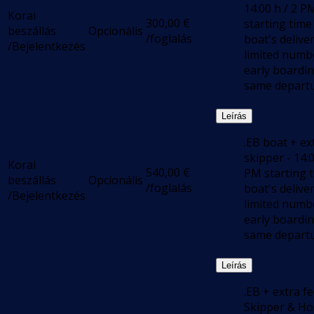
14:00 h / 2 P
Korai
300,00
€
starting time
beszállás
Opcionális
/foglalás
boat's deliver
/Bejelentkezés
limited numb
early boardi
same departu
Leírás
.EB boat + ex
skipper - 14:0
Korai
540,00
€
PM starting t
beszállás
Opcionális
/foglalás
boat's deliver
/Bejelentkezés
limited numb
early boardi
same departu
Leírás
.EB + extra f
Skipper & Ho