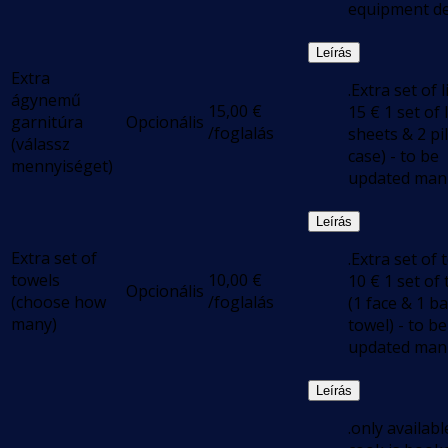
equipment de
Leírás
Extra
.Extra set of l
ágynemű
15,00
€
15 € 1 set of 
garnitúra
Opcionális
/foglalás
sheets & 2 pi
(válassz
case) - to be
mennyiséget)
updated man
Leírás
Extra set of
.Extra set of 
towels
10,00
€
10 € 1 set of
Opcionális
(choose how
/foglalás
(1 face & 1 b
many)
towel) - to be
updated man
Leírás
.only available