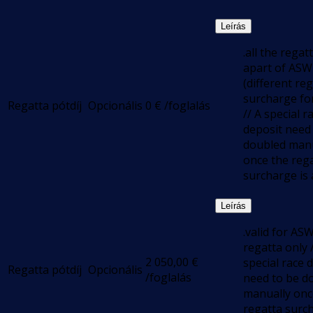
Leírás
.all the regat
apart of ASW
(different re
surcharge fo
Regatta pótdíj
Opcionális
0
€
/foglalás
// A special r
deposit need
doubled manu
once the reg
surcharge is 
Leírás
.valid for AS
regatta only 
2 050,00
€
special race 
Regatta pótdíj
Opcionális
/foglalás
need to be d
manually onc
regatta surch