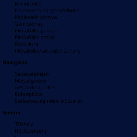
Bimini felső
Elektromos horgonyfelhúzó
Kabinvédő ponyva
Gumicsónak
Pilótafülke párnák
Pilótafülke asztal
Úszó létra
Pilótafülke/tat, külső zuhany
Navigáció
Sebességmérő
Mélységmérő
GPS térképplotter
Robotpilóta
Szélsebesség mérő műszerek
Galéria
Tűzhely
Hűtőszekrény