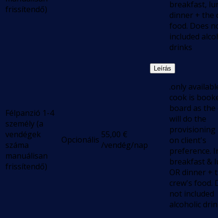
breakfast, lu
frissítendő)
dinner + the 
food. Does n
included alco
drinks
Leírás
.only available
cook is book
board as the
Félpanzió 1-4
will do the
személy (a
provisioning
vendégek
55,00
€
Opcionális
on client's
száma
/vendég/nap
preference. I
manuálisan
breakfast & 
frissítendő)
OR dinner + 
crew's food.
not included
alcoholic dri