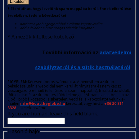
Elküldöm
Előfordulhat, hogy levelünk spam mappába kerül. Ennek elkerülése
érdekében, tedd a következőket:
Kattints a jobb egérgombbal a tőlünk kapott levélre
Add a feladót a biztonságos feladók listájához
*
A mezők kitöltése kötelező
További információ az
adatvédelmi
szabályzatról és a sütik használatáról
.
FIGYELEM
: Kérésed fontos számunkra. Amennyiben az űrlap
beküldése után a weboldal nem kerül átirányításra és nem kapsz
visszaigazoló e-mailt (ellenőrizd a spam mappát is), frissítsd az oldalt,
töltsd ki ismét az űrlapot és küldd el megint! Abban az esetben, ha az
újbóli próbálkozásod is sikertelen, vedd fel a kapcsolatot velünk e-
mailen
info@boattheglobe.hu
keresztül, vagy hívd a
+36 30 311
3328
-as telefonszámot.
If you are human, leave this field blank.
Hasonló hajó