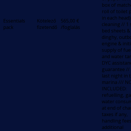
box of match
roll of toilet
in each head) 
Essentials
Kötelező
565,00
€
cleaning // 1 
pack
fizetendő
/foglalás
bed sheets &
dinghy, outb
engine & initi
supply of fue
and water ta
DYC assistan
guarantee // 
last night in 
marina /// N
INCLUDED:
refuelling, g
water consu
at end of cha
taxes if any,
handling fees
additional