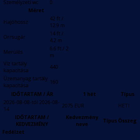
Személyzeti wc
0
Méret
42 ft /
Hajóhossz
12.9 m
14 ft /
Orrsugár
4.2 m
6.6 ft / 2
Merülés
m
Víz tartály
440
kapacitása
Üzemanyag tartály
160
kapacitása
IDŐTARTAM / ÁR
1 hét
Típus
2026-08-08-tól 2026-08-
2075 EUR
HETI
14
IDŐTARTAM /
Kedvezmény
Típus
Összeg
KEDVEZMÉNY
neve
Fedélzet