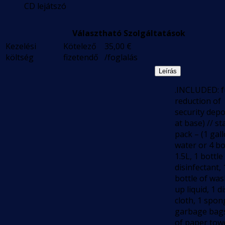
CD lejátszó
Választható Szolgáltatások
Kezelési
Kötelező
35,00
€
költség
fizetendő
/foglalás
Leírás
.INCLUDED: f
reduction of
security depo
at base) // st
pack – (1 gal
water or 4 bo
1.5L, 1 bottle
disinfectant, 
bottle of wa
up liquid, 1 d
cloth, 1 spon
garbage bags,
of paper towe