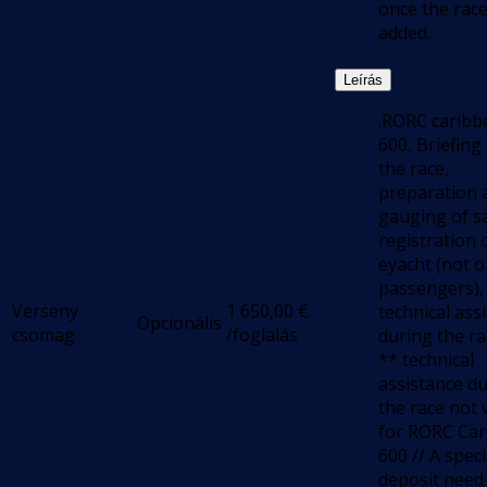
once the race
added.
Leírás
.RORC caribb
600, Briefing
the race,
preparation 
gauging of sa
registration 
eyacht (not o
passengers),
Verseny
1 650,00
€
technical ass
Opcionális
csomag
/foglalás
during the ra
** technical
assistance d
the race not 
for RORC Ca
600 // A speci
deposit need