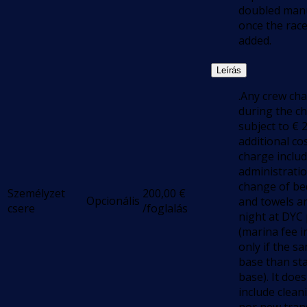
doubled manu
once the race
added.
Leírás
.Any crew ch
during the ch
subject to € 2
additional co
charge inclu
administratio
change of be
Személyzet
200,00
€
Opcionális
and towels a
csere
/foglalás
night at DYC
(marina fee i
only if the s
base than sta
base). It does
include clean