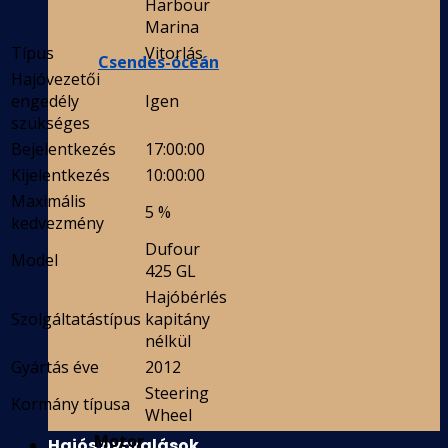
Harbour
Marina
Típus
Vitorlás
Csendes-óceán
Hajóvezetői
engedély
Igen
szükséges
Bejelentkezés
17:00:00
Kijelentkezés
10:00:00
Maximális
5 %
kedvezmény
Dufour
Model
425 GL
Hajóbérlés
Szolgáltatástípus
kapitány
nélkül
Gyártás éve
2012
Steering
Kormány típusa
Wheel
Motor
Hajós nyaralások