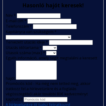
Hasonló hajót keresek!
Név
*
E-mail cím
*
Telefonszám
*
Kapitányra van szükségem
*
Tervezett utazás ideje
*
Utazás időtartama
*
Utasok száma (max.)
*
Egyéb információ, amely segít megtalálni a keresett
hajót
Promóciós kód - Ha még nem tetted meg, akkor
iratkozz fel a hírlevelünkre és a foglalás
végösszegéből akár további 80€ kedvezményt
kaphatsz!
A hírlevelünkre itt tudsz feliratkozni!