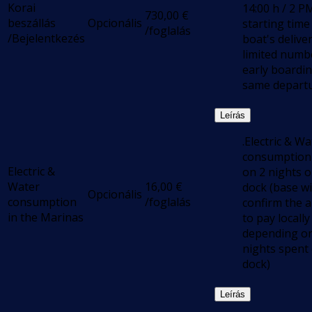
Korai
14:00 h / 2 P
730,00
€
beszállás
Opcionális
starting time
/foglalás
/Bejelentkezés
boat's deliver
limited numb
early boardi
same departu
Leírás
.Electric & Wa
consumption
Electric &
on 2 nights 
Water
16,00
€
dock (base wi
Opcionális
consumption
/foglalás
confirm the 
in the Marinas
to pay locally
depending o
nights spent
dock)
Leírás