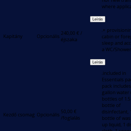
nor new trans
where applica
Leírás
.+ provisioni
240,00
€
/
Kapitány
Opcionális
cabin or for
éjszaka
sleep and acc
a WC/Showe
Leírás
.included in
Essentials pa
pack includes
gallon water 
bottles of 1.5
bottle of
50,00
€
disinfectant, 
Kezdő csomag
Opcionális
/foglalás
bottle of wa
up liquid, 1 d