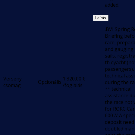
added.
Leírás
.BVI Spring R
Briefing befo
race, prepar
and gauging 
sails, registr
th eyacht (no
passengers),
technical ass
Verseny
1 320,00
€
Opcionális
during the ra
csomag
/foglalás
** technical
assistance d
the race not 
for RORC Ca
600 // A speci
deposit need
doubled manu