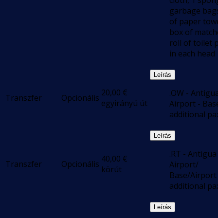
cloth, 1 spon
garbage bags,
of paper towe
box of match
roll of toilet
in each head
Leírás
20,00
€
.OW - Antigu
Transzfer
Opcionális
egyirányú út
Airport - Bas
additional pa
Leírás
.RT - Antigua
40,00
€
Transzfer
Opcionális
Airport/
körút
Base/Airport 
additional p
Leírás