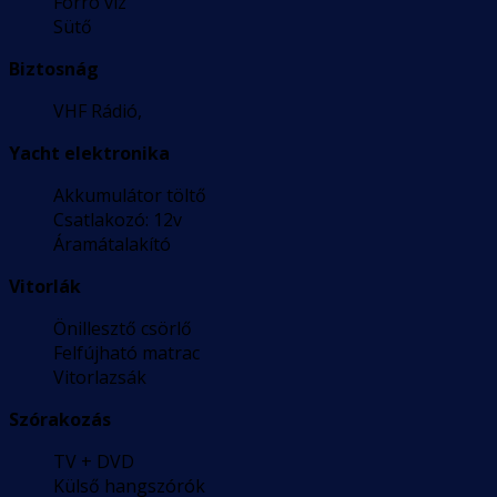
Forró víz
Sütő
Biztosnág
VHF Rádió,
Yacht elektronika
Akkumulátor töltő
Csatlakozó: 12v
Áramátalakító
Vitorlák
Önillesztő csörlő
Felfújható matrac
Vitorlazsák
Szórakozás
TV + DVD
Külső hangszórók