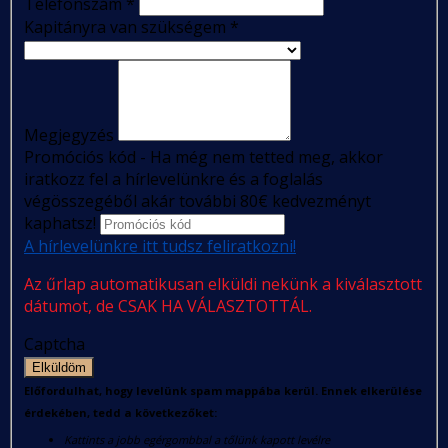
Telefonszám
*
Kapitányra van szükségem
*
Megjegyzés
Promóciós kód - Ha még nem tetted meg, akkor
iratkozz fel a hírlevelünkre és a foglalás
végösszegéből akár további 80€ kedvezményt
kaphatsz!
A hírlevelünkre itt tudsz feliratkozni!
Az űrlap automatikusan elküldi nekünk a kiválasztott
dátumot, de CSAK HA VÁLASZTOTTÁL.
Captcha
Elküldöm
Előfordulhat, hogy levelünk spam mappába kerül. Ennek elkerülése
érdekében, tedd a következőket:
Kattints a jobb egérgombbal a tőlünk kapott levélre