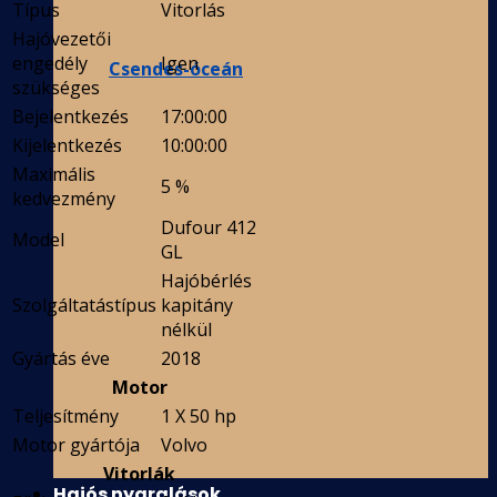
Típus
Vitorlás
Hajóvezetői
engedély
Igen
Csendes-óceán
szükséges
Bejelentkezés
17:00:00
Kijelentkezés
10:00:00
Maximális
5 %
kedvezmény
Dufour 412
Model
GL
Hajóbérlés
Szolgáltatástípus
kapitány
nélkül
Gyártás éve
2018
Motor
Teljesítmény
1 X 50 hp
Motor gyártója
Volvo
Vitorlák
Hajós nyaralások