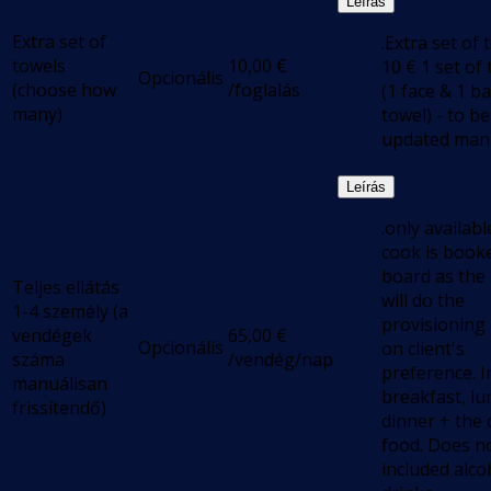
Leírás
Extra set of
.Extra set of 
towels
10,00
€
10 € 1 set of
Opcionális
(choose how
/foglalás
(1 face & 1 b
many)
towel) - to be
updated man
Leírás
.only available
cook is book
board as the
Teljes ellátás
will do the
1-4 személy (a
provisioning
vendégek
65,00
€
Opcionális
on client's
száma
/vendég/nap
preference. I
manuálisan
breakfast, lu
frissítendő)
dinner + the 
food. Does n
included alco