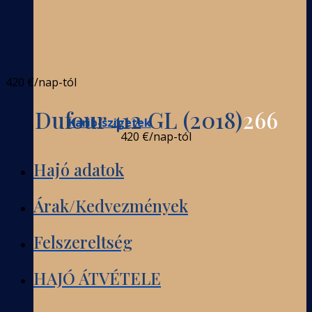
420 €
/nap-tól
Dufour 412 GL (2018)
266
Karib-szigetek
420 €
/nap-tól
Hajó adatok
Árak/Kedvezmények
Felszereltség
HAJÓ ÁTVÉTELE