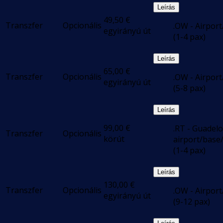
Leírás
49,50
€
Transzfer
Opcionális
.OW - Airpor
egyirányú út
(1-4 pax)
Leírás
65,00
€
Transzfer
Opcionális
.OW - Airpor
egyirányú út
(5-8 pax)
Leírás
99,00
€
.RT - Guadel
Transzfer
Opcionális
körút
airport/base
(1-4 pax)
Leírás
130,00
€
Transzfer
Opcionális
.OW - Airpor
egyirányú út
(9-12 pax)