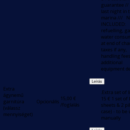
guarantee // 
last night in 
marina /// 
INCLUDED:
refuelling, g
water consu
at end of cha
taxes if any,
handling fee
additional
equipment de
Leírás
Extra
.Extra set of l
ágynemű
15,00
€
15 € 1 set of 
garnitúra
Opcionális
/foglalás
sheets & 2 pi
(válassz
case) - to be
mennyiséget)
manually