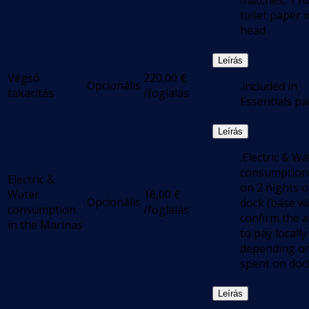
matches, 1 ro
toilet paper 
head
Leírás
Végső
220,00
€
Opcionális
.included in
takarítás
/foglalás
Essentials pa
Leírás
.Electric & Wa
consumption
Electric &
on 2 nights 
Water
16,00
€
Opcionális
dock (base wi
consumption
/foglalás
confirm the 
in the Marinas
to pay locally
depending on
spent on doc
Leírás