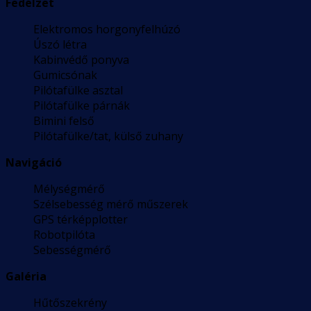
Fedélzet
Elektromos horgonyfelhúzó
Úszó létra
Kabinvédő ponyva
Gumicsónak
Pilótafülke asztal
Pilótafülke párnák
Bimini felső
Pilótafülke/tat, külső zuhany
Navigáció
Mélységmérő
Szélsebesség mérő műszerek
GPS térképplotter
Robotpilóta
Sebességmérő
Galéria
Hűtőszekrény