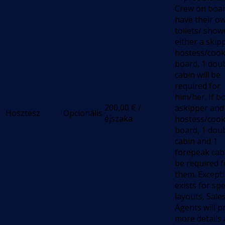
Crew on boa
have their o
toilets/ showe
either a skip
hostess/cook
board, 1 dou
cabin will be
required for
him/her. If b
200,00
€
/
askipper and
Hosztesz
Opcionális
éjszaka
hostess/cook
board, 1 dou
cabin and 1
forepeak cabi
be required f
them. Except
exists for spe
layouts, Sale
Agents will p
more details