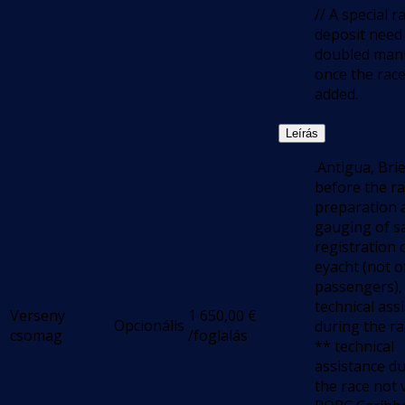
// A special r
deposit need
doubled manu
once the race
added.
Leírás
.Antigua, Bri
before the ra
preparation 
gauging of sa
registration 
eyacht (not o
passengers),
technical ass
Verseny
1 650,00
€
Opcionális
during the ra
csomag
/foglalás
** technical
assistance d
the race not v