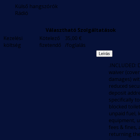
Külső hangszórók
Rádió
Választható Szolgáltatások
Kezelési
Kötelező
35,00
€
költség
fizetendő
/foglalás
Leírás
.INCLUDED:
waiver (cover
damages) wi
reduced secur
deposit addr
specifically to
blocked toilet
unpaid fuel, l
equipment, u
fees & fines,
returning th