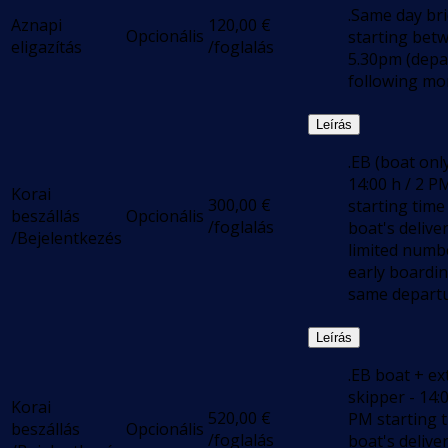
.Same day bri
Aznapi
120,00
€
Opcionális
starting bet
eligazítás
/foglalás
5.30pm (depa
following mo
Leírás
.EB (boat only
14:00 h / 2 P
Korai
300,00
€
starting time
beszállás
Opcionális
/foglalás
boat's deliver
/Bejelentkezés
limited numb
early boardi
same departu
Leírás
.EB boat + ex
skipper - 14:0
Korai
520,00
€
PM starting t
beszállás
Opcionális
/foglalás
boat's deliver