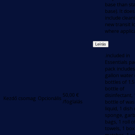
base than sta
base). It does
include clean
new transit l
where applica
Leírás
.included in
Essentials pa
pack includes
gallon water 
bottles of 1.5
bottle of
50,00
€
disinfectant, 
Kezdő csomag
Opcionális
/foglalás
bottle of wa
liquid, 1 dish 
sponge, gar
bags, 1 roll 
towels, 1 box