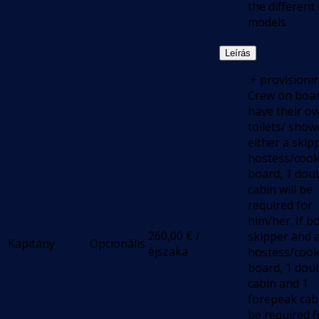
the different
models
Leírás
.+ provisioni
Crew on boa
have their o
toilets/ showe
either a skip
hostess/cook
board, 1 dou
cabin will be
required for
him/her. If b
260,00
€
/
skipper and 
Kapitány
Opcionális
éjszaka
hostess/cook
board, 1 dou
cabin and 1
forepeak cabi
be required f