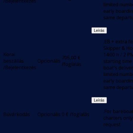
/Bejelentkezés
limited numb
early boardi
same departu
Leírás
.EB + extra f
Skipper & Ho
Korai
14:00 h / 2 P
705,00
€
beszállás
Opcionális
starting time
/foglalás
/Bejelentkezés
boat's deliver
limited numb
early boardi
same departu
Leírás
.For bareboa
Búvárkodás
Opcionális
0
€
/foglalás
charters onl
request