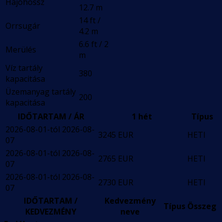
Hajóhossz
12.7 m
14 ft /
Orrsugár
4.2 m
6.6 ft / 2
Merülés
m
Víz tartály
380
kapacitása
Üzemanyag tartály
200
kapacitása
IDŐTARTAM / ÁR
1 hét
Típus
2026-08-01-tól 2026-08-
3245 EUR
HETI
07
2026-08-01-tól 2026-08-
2765 EUR
HETI
07
2026-08-01-tól 2026-08-
2730 EUR
HETI
07
IDŐTARTAM /
Kedvezmény
Típus
Összeg
KEDVEZMÉNY
neve