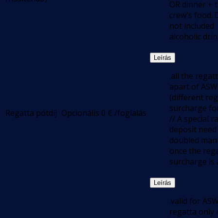
OR dinner + 
crew's food.
not included
alcoholic dri
Leírás
.all the regat
apart of ASW
(different re
surcharge fo
Regatta pótdíj
Opcionális
0
€
/foglalás
// A special r
deposit need
doubled manu
once the reg
surcharge is 
Leírás
.valid for AS
regatta only 