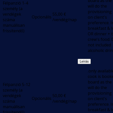
board as the
Félpanzió 1-4
will do the
személy (a
provisioning
vendégek
55,00
€
Opcionális
on client's
száma
/vendég/nap
preference. I
manuálisan
breakfast & 
frissítendő)
OR dinner + 
crew's food.
not included
alcoholic dri
Leírás
.only available
cook is book
board as the
Félpanzió 5-12
will do the
személy (a
provisioning
vendégek
50,00
€
Opcionális
on client's
száma
/vendég/nap
preference. I
manuálisan
breakfast & 
frissítendő)