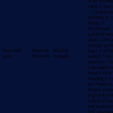
in an extreme
state. // star
– (1 gallon w
4 bottles of 1
bottle of
disinfectant, 
bottle of wa
liquid, 1 dish 
sponge, gar
Essentials
Kötelező
565,00
€
bags, 1 roll 
pack
fizetendő
/foglalás
towels, 1 box
matches, 1 ro
toilet paper 
head) // final
cleaning // 1 
bed sheets &
dinghy, outb
engine & initi
supply of fue
and water tan
DYC assistan