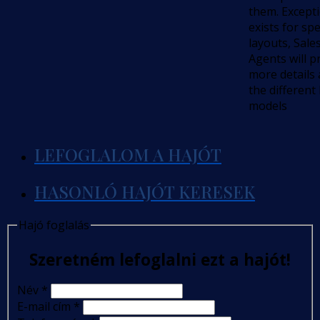
them. Except
exists for spe
layouts, Sale
Agents will p
more details
the different
models
LEFOGLALOM A HAJÓT
HASONLÓ HAJÓT KERESEK
Hajó foglalás
Szeretném lefoglalni ezt a hajót!
Név
*
E-mail cím
*