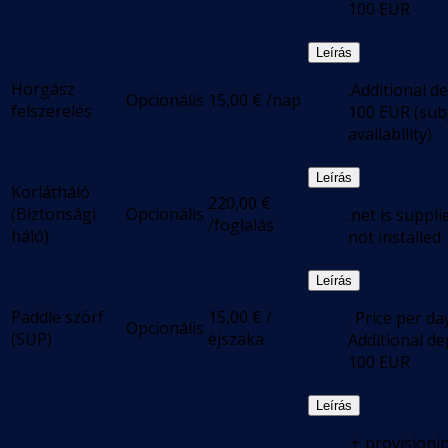
100 EUR
Leírás
Horgász
.Additional d
Opcionális
15,00
€
/nap
felszerelés
100 EUR (subj
availability)
Leírás
Korlátháló
220,00
€
(Biztonsági
Opcionális
.net is suppli
/foglalás
háló)
not installed
Leírás
Paddle szörf
15,00
€
/
. Price per da
Opcionális
(SUP)
éjszaka
Additional de
100 EUR
Leírás
.+ provisioni