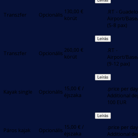
Leírás
130,00
€
.RT - Guadel
Transzfer
Opcionális
körút
Airport/Base
(5-8 pax)
Leírás
260,00
€
.RT -
Transzfer
Opcionális
körút
Airport/Base
(9-12 pax)
Leírás
15,00
€
/
.price per day
Kayak single
Opcionális
éjszaka
Additional de
100 EUR
Leírás
15,00
€
/
.price per day
Páros kajak
Opcionális
éjszaka
Additional de