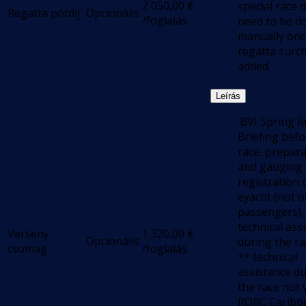
2 050,00
€
special race 
Regatta pótdíj
Opcionális
/foglalás
need to be d
manually onc
regatta surch
added.
Leírás
.BVI Spring R
Briefing befo
race, prepar
and gauging o
registration 
eyacht (not o
passengers),
technical ass
Verseny
1 320,00
€
Opcionális
during the ra
csomag
/foglalás
** technical
assistance d
the race not v
RORC Caribb