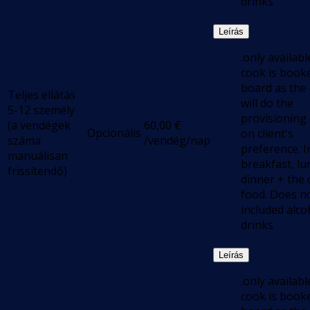
drinks
Leírás
.only available
cook is book
board as the
Teljes ellátás
will do the
5-12 személy
provisioning
(a vendégek
60,00
€
Opcionális
on client's
száma
/vendég/nap
preference. I
manuálisan
breakfast, lu
frissítendő)
dinner + the 
food. Does n
included alco
drinks
Leírás
.only available
cook is book