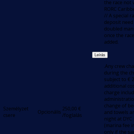
the race not v
RORC Caribb
// A special r
deposit need
doubled manu
once the race
added.
Leírás
.Any crew ch
during the ch
subject to € 2
additional co
charge inclu
administratio
change of be
Személyzet
250,00
€
Opcionális
and towels a
csere
/foglalás
night at DYC
(marina fee i
only if the s