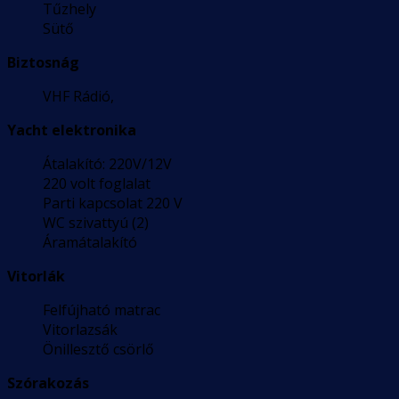
Tűzhely
Sütő
Biztosnág
VHF Rádió,
Yacht elektronika
Átalakító: 220V/12V
220 volt foglalat
Parti kapcsolat 220 V
WC szivattyú (2)
Áramátalakító
Vitorlák
Felfújható matrac
Vitorlazsák
Önillesztő csörlő
Szórakozás