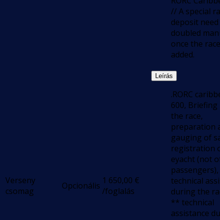
RORC Caribb
// A special r
deposit need
doubled manu
once the race
added.
Leírás
.RORC caribb
600, Briefing
the race,
preparation 
gauging of sa
registration 
eyacht (not o
passengers),
Verseny
1 650,00
€
technical ass
Opcionális
csomag
/foglalás
during the ra
** technical
assistance d