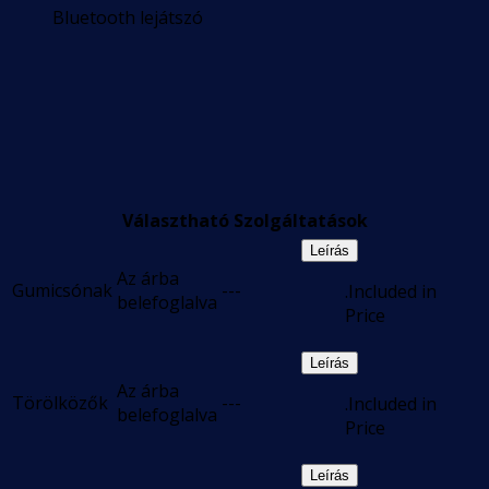
Bluetooth lejátszó
Választható Szolgáltatások
Leírás
Az árba
Gumicsónak
---
.Included in
belefoglalva
Price
Leírás
Az árba
Törölközők
---
.Included in
belefoglalva
Price
Leírás