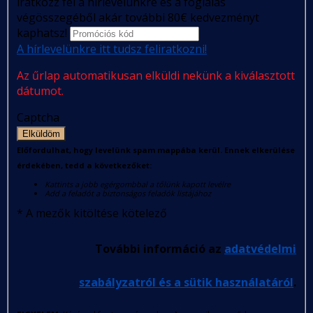
iratkozz fel a hírlevelünkre és a foglalás
végösszegéből akár további 80€ kedvezményt
kaphatsz!
A hírlevelünkre itt tudsz feliratkozni!
Az űrlap automatikusan elküldi nekünk a kiválasztott
dátumot.
Captcha
Elküldöm
Előfordulhat, hogy levelünk spam mappába kerül. Ennek elkerülése
érdekében, tedd a következőket:
Kattints a jobb egérgombbal a tőlünk kapott levélre
Add a feladót a biztonságos feladók listájához
*
A mezők kitöltése kötelező
További információ az
adatvédelmi
szabályzatról és a sütik használatáról
.