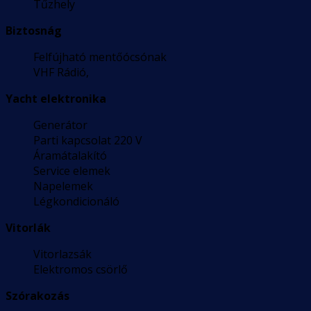
Tűzhely
Biztosnág
Felfújható mentőócsónak
VHF Rádió,
Yacht elektronika
Generátor
Parti kapcsolat 220 V
Áramátalakító
Service elemek
Napelemek
Légkondicionáló
Vitorlák
Vitorlazsák
Elektromos csörlő
Szórakozás