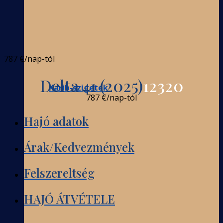
787 €
/nap-tól
Delta 41 (2025)
12320
Karib-szigetek
787 €
/nap-tól
Hajó adatok
Árak/Kedvezmények
Felszereltség
HAJÓ ÁTVÉTELE