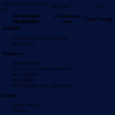
2026-02-19-tól 2026-12-
5800 EUR
HETI
25
IDŐTARTAM /
Kedvezmény
Típus
Összeg
KEDVEZMÉNY
neve
Fedélzet
Pilótafülke/tat, külső zuhany
Bimini felső
Navigáció
Sebességmérő
Szélsebesség mérő műszerek
Mélységmérő
Robotpilóta
GPS térképplotter - pilótafülke
Galéria
Hűtőszekrény
Forró víz