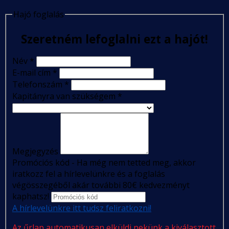
Hajó foglalás
Szeretném lefoglalni ezt a hajót!
Név
*
E-mail cím
*
Telefonszám
*
Kapitányra van szükségem
*
Megjegyzés
Promóciós kód - Ha még nem tetted meg, akkor
iratkozz fel a hírlevelünkre és a foglalás
végösszegéből akár további 80€ kedvezményt
kaphatsz!
A hírlevelünkre itt tudsz feliratkozni!
Az űrlap automatikusan elküldi nekünk a kiválasztott