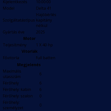
Kijelentkezés
10:00:00
Model
Delta 41
Hajóbérlés
Szolgáltatástípus
kapitány
nélkül
Gyártás éve
2025
Motor
Teljesítmény
1 X 40 hp
Vitorlák
Fővitorla
full batten
Megjelenés
Maximális
6
utasszám
Férőhely
6
Férőhely: kabin
6
Férőhely: szalon
0
Férőhely:
0
személyzet