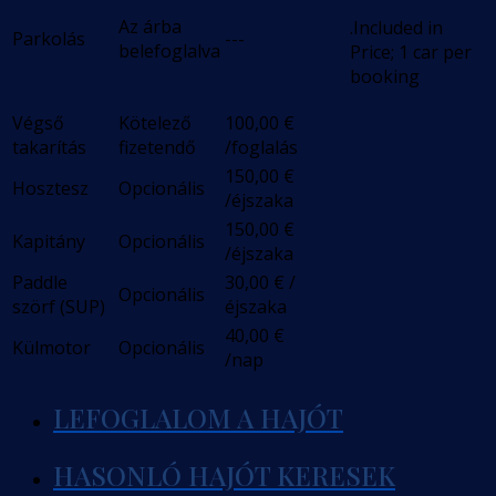
Az árba
.Included in
Parkolás
---
belefoglalva
Price; 1 car per
booking
Végső
Kötelező
100,00
€
takarítás
fizetendő
/foglalás
150,00
€
Hosztesz
Opcionális
/éjszaka
150,00
€
Kapitány
Opcionális
/éjszaka
Paddle
30,00
€
/
Opcionális
szörf (SUP)
éjszaka
40,00
€
Külmotor
Opcionális
/nap
LEFOGLALOM A HAJÓT
HASONLÓ HAJÓT KERESEK