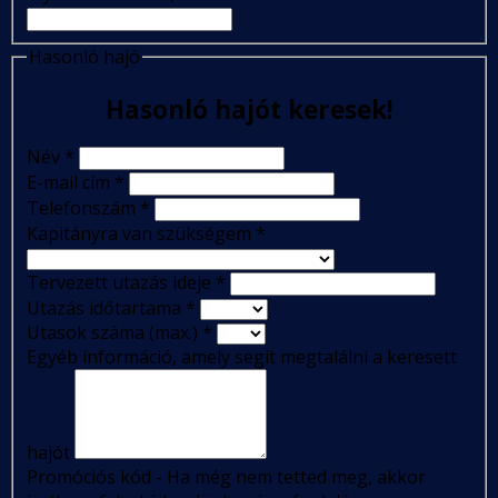
Hasonló hajó
Hasonló hajót keresek!
Név
*
E-mail cím
*
Telefonszám
*
Kapitányra van szükségem
*
Tervezett utazás ideje
*
Utazás időtartama
*
Utasok száma (max.)
*
Egyéb információ, amely segít megtalálni a keresett
hajót
Promóciós kód - Ha még nem tetted meg, akkor