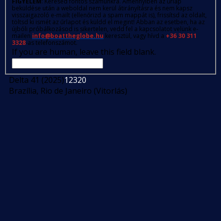
FIGYELEM
: Kérésed fontos számunkra. Amennyiben az űrlap
beküldése után a weboldal nem kerül átirányításra és nem kapsz
visszaigazoló e-mailt (ellenőrizd a spam mappát is), frissítsd az oldalt,
töltsd ki ismét az űrlapot és küldd el megint! Abban az esetben, ha az
újbóli próbálkozásod is sikertelen, vedd fel a kapcsolatot velünk e-
mailen
info@boattheglobe.hu
keresztül, vagy hívd a
+36 30 311
3328
-as telefonszámot.
If you are human, leave this field blank.
Delta 41 (2025)
12320
Brazília, Rio de Janeiro (Vitorlás)