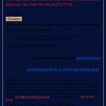
dátumot, de CSAK HA VÁLASZTOTTÁL.
Captcha
Elküldöm
Előfordulhat, hogy levelünk spam mappába kerül. Ennek elkerülése
érdekében, tedd a következőket:
Kattints a jobb egérgombbal a tőlünk kapott levélre
Add a feladót a biztonságos feladók listájához
*
A mezők kitöltése kötelező
További információ az
adatvédelmi
szabályzatról és a sütik használatáról
.
FIGYELEM
: Kérésed fontos számunkra. Amennyiben az űrlap
beküldése után a weboldal nem kerül átirányításra és nem kapsz
visszaigazoló e-mailt (ellenőrizd a spam mappát is), frissítsd az oldalt,
töltsd ki ismét az űrlapot és küldd el megint! Abban az esetben, ha az
újbóli próbálkozásod is sikertelen, vedd fel a kapcsolatot velünk e-
mailen
info@boattheglobe.hu
keresztül, vagy hívd a
+36 30 311
3328
-as telefonszámot.
If you are human, leave this field blank.