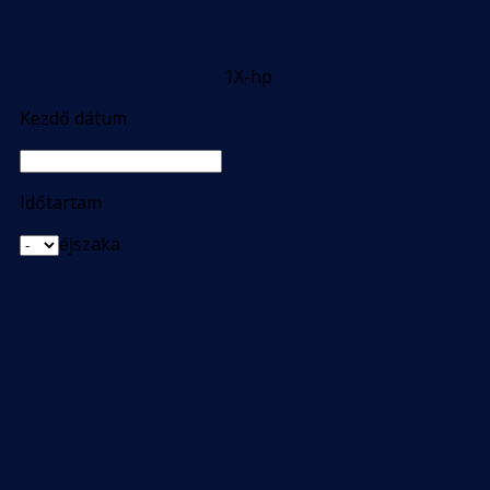
1X-hp
Kezdő dátum
Időtartam
éjszaka