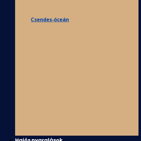
Csendes-óceán
Hajós nyaralások