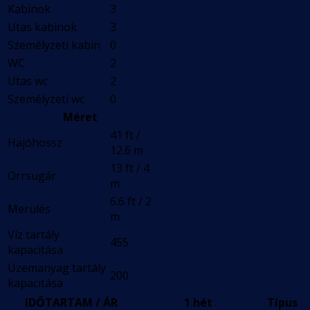
Kabinok
3
Utas kabinok
3
Személyzeti kabin
0
WC
2
Utas wc
2
Személyzeti wc
0
Méret
41 ft /
Hajóhossz
12.6 m
13 ft / 4
Orrsugár
m
6.6 ft / 2
Merülés
m
Víz tartály
455
kapacitása
Üzemanyag tartály
200
kapacitása
IDŐTARTAM / ÁR
1 hét
Típus