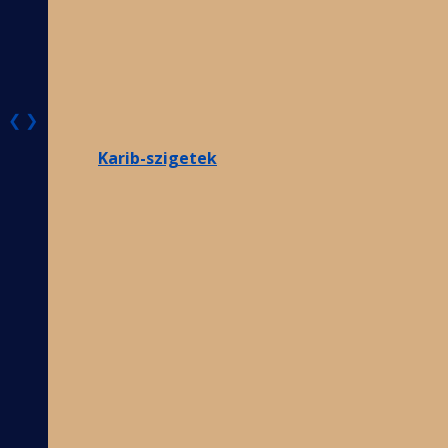
❮
❯
Karib-szigetek