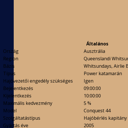
Általános
Ország
Ausztrália
Region
Queenslandi Whitsu
Bázis
Whitsundays, Airlie 
Típus
Power katamarán
Hajóvezetői engedély szükséges
Igen
Bejelentkezés
09:00:00
Kijelentkezés
10:00:00
Maximális kedvezmény
5 %
Model
Conquest 44
Szolgáltatástípus
Hajóbérlés kapitány 
Gyártás éve
2005