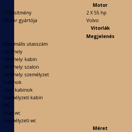
Motor
Teljesítmény
2 X 55 hp
Motor gyártója
Volvo
Vitorlák
Megjelenés
Maximális utasszám
Férőhely
Férőhely: kabin
Férőhely: szalon
Férőhely: személyzet
Kabinok
Utas kabinok
Személyzeti kabin
WC
Utas wc
Személyzeti wc
Méret