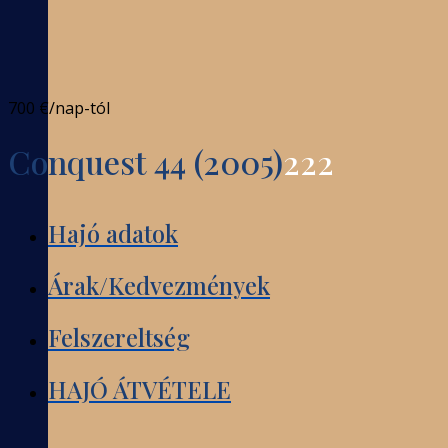
700 €
/nap-tól
Conquest 44 (2005)
222
Hajó adatok
Árak/Kedvezmények
Felszereltség
HAJÓ ÁTVÉTELE