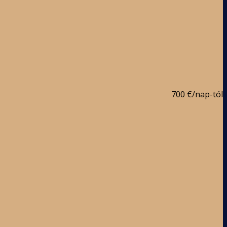
700 €
/nap-tól