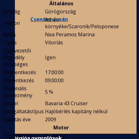
Általános
Ország
Görögország
Csendes-óceán
Athén
Region
környéke/Szaronik/Peloponese
Bázis
Nea Peramos Marina
Típus
Vitorlás
Hajóvezetői
engedély
Igen
szükséges
Bejelentkezés
17:00:00
Kijelentkezés
09:00:00
Maximális
5 %
kedvezmény
Model
Bavaria 43 Cruiser
Szolgáltatástípus
Hajóbérlés kapitány nélkül
Gyártás éve
2009
Motor
Teljesítmény
1 X 55 hp
Hajós nyaralások