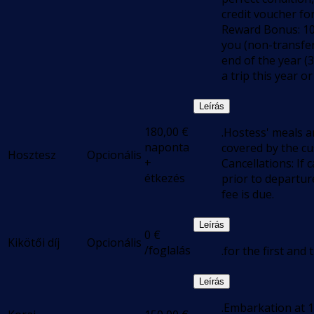
credit voucher for
Reward Bonus: 100
you (non-transferab
end of the year (
a trip this year or
Leírás
180,00
€
.Hostess' meals a
naponta
covered by the c
Hosztesz
Opcionális
+
Cancellations: If 
étkezés
prior to departur
fee is due.
Leírás
0
€
Kikötői díj
Opcionális
/foglalás
.for the first and
Leírás
.Embarkation at 1