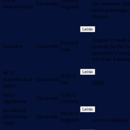
Korai
150,00
€
Opcionális
the condition tha
bejelentkezés
/foglalás
without damages 
charter
Leírás
.Skipper's meals 
210,00
€
Kapitány
Opcionális
covered by the c
/nap
applicable if skip
less than 4 weeks
WI-FI
Leírás
70,00
€
csatlakozás a
Opcionális
/hét
.20GB
hajón
Extra
15,00
€
Opcionális
ágyneműk
/személy
Korlátháló
Leírás
150,00
€
(Biztonsági
Opcionális
/foglalás
.upon availability
háló)