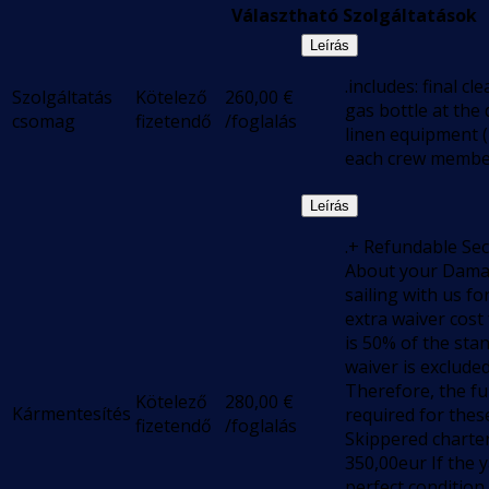
Választható Szolgáltatások
Leírás
.includes: final c
Szolgáltatás
Kötelező
260,00
€
gas bottle at the 
csomag
fizetendő
/foglalás
linen equipment ( 
each crew memb
Leírás
.+ Refundable Sec
About your Damag
sailing with us f
extra waiver cost
is 50% of the st
waiver is excluded
Therefore, the ful
Kötelező
280,00
€
Kármentesítés
required for thes
fizetendő
/foglalás
Skippered charte
350,00eur If the y
perfect condition,