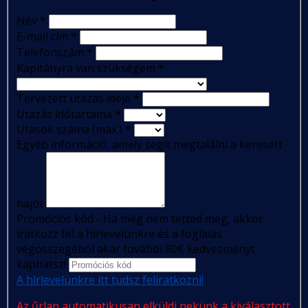
Név
*
E-mail cím
*
Telefonszám
*
Kapitányra van szükségem
*
Tervezett utazás ideje
*
Utazás időtartama
*
Utasok száma (max.)
*
Egyéb információ, amely segít megtalálni a keresett
hajót
Promóciós kód - Ha még nem tetted meg, akkor
iratkozz fel a hírlevelünkre és a foglalás
végösszegéből akár további 80€ kedvezményt
kaphatsz!
A hírlevelünkre itt tudsz feliratkozni!
Az űrlap automatikusan elküldi nekünk a kiválasztott