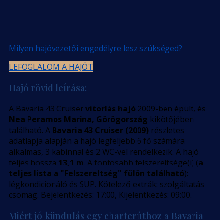
Milyen hajóvezetői engedélyre lesz szükséged?
LEFOGLALOM A HAJÓT
Hajó rövid leírása:
A Bavaria 43 Cruiser
vitorlás hajó
2009-ben épült, és
Nea Peramos Marina, Görögország
kikötőjében
található. A
Bavaria 43 Cruiser (2009)
részletes
adatlapja alapján a hajó legfeljebb 6 fő számára
alkalmas, 3 kabinnal és 2 WC-vel rendelkezik. A hajó
teljes hossza
13,1 m
. A fontosabb felszereltsége(i) (
a
teljes lista a "Felszereltség" fülön található
):
légkondicionáló és SUP. Kötelező extrák: szolgáltatás
csomag. Bejelentkezés: 17:00, Kijelentkezés: 09:00.
Miért jó kiindulás egy charterúthoz a Bavaria