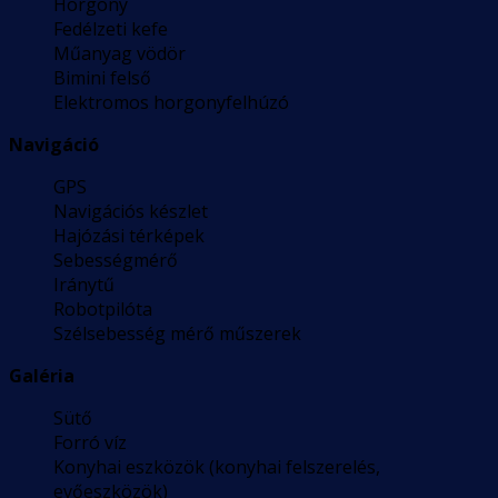
Horgony
Fedélzeti kefe
Műanyag vödör
Bimini felső
Elektromos horgonyfelhúzó
Navigáció
GPS
Navigációs készlet
Hajózási térképek
Sebességmérő
Iránytű
Robotpilóta
Szélsebesség mérő műszerek
Galéria
Sütő
Forró víz
Konyhai eszközök (konyhai felszerelés,
evőeszközök)