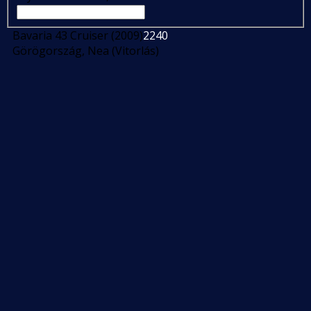
Bavaria 43 Cruiser (2009)
2240
Görögország, Nea (Vitorlás)