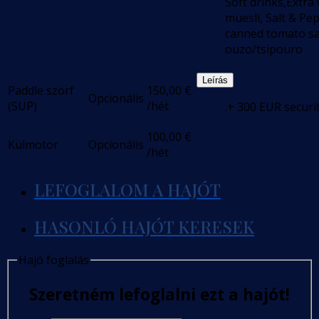
Soft drinks,Extra
muesli, Salt & Pep
canned tomato sau
ouzo/tsipouro
Leírás
Paddle szörf
150,00
€
Opcionális
(SUP)
/hét
.+ 300 EUR securi
100,00
€
Külmotor
Opcionális
/hét
LEFOGLALOM A HAJÓT
HASONLÓ HAJÓT KERESEK
Hajó foglalás
Szeretném lefoglalni ezt a hajót!