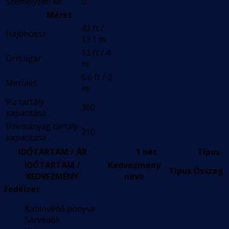
Személyzeti wc
0
Méret
43 ft /
Hajóhossz
13.1 m
13 ft / 4
Orrsugár
m
6.6 ft / 2
Merülés
m
Víz tartály
360
kapacitása
Üzemanyag tartály
210
kapacitása
IDŐTARTAM / ÁR
1 hét
Típus
IDŐTARTAM /
Kedvezmény
Típus
Összeg
KEDVEZMÉNY
neve
Fedélzet
Kabinvédő ponyva
Sárvédők