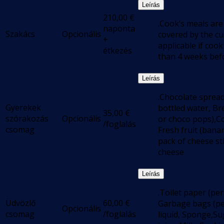
Leírás
210,00
€
.Cook’s meals are
naponta
Szakács
Opcionális
covered by the c
+
applicable if cook
étkezés
than 4 weeks bef
Leírás
.Chocolate spread,
Gyerekek
bottled water, Br
35,00
€
szórakozás
Opcionális
or choco pops),Co
/foglalás
csomag
Fresh fruit (bana
pack of cheese st
cheese
Leírás
.Toilet paper (per
Üdvözlő
60,00
€
Garbage bags (pe
Opcionális
csomag
/foglalás
liquid, Sponge,Su