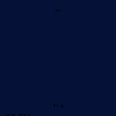
43 ft
1X-hp
Kezdő dátum