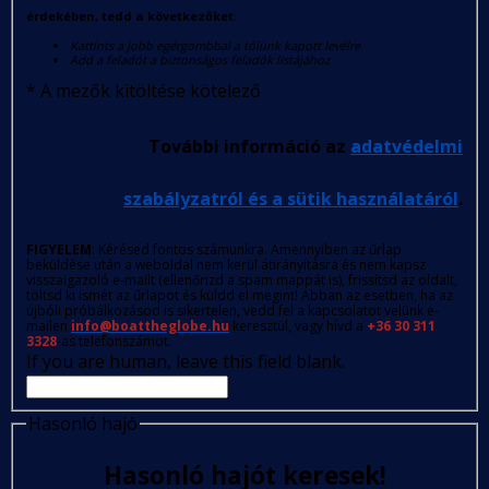
érdekében, tedd a következőket:
Kattints a jobb egérgombbal a tőlünk kapott levélre
Add a feladót a biztonságos feladók listájához
*
A mezők kitöltése kötelező
További információ az
adatvédelmi
szabályzatról és a sütik használatáról
.
FIGYELEM
: Kérésed fontos számunkra. Amennyiben az űrlap
beküldése után a weboldal nem kerül átirányításra és nem kapsz
visszaigazoló e-mailt (ellenőrizd a spam mappát is), frissítsd az oldalt,
töltsd ki ismét az űrlapot és küldd el megint! Abban az esetben, ha az
újbóli próbálkozásod is sikertelen, vedd fel a kapcsolatot velünk e-
mailen
info@boattheglobe.hu
keresztül, vagy hívd a
+36 30 311
3328
-as telefonszámot.
If you are human, leave this field blank.
Hasonló hajó
Hasonló hajót keresek!