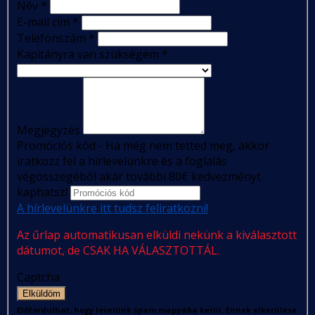
Név
*
E-mail cím
*
Telefonszám
*
Kapitányra van szükségem
*
Megjegyzés
Promóciós kód - Ha még nem tetted meg, akkor
iratkozz fel a hírlevelünkre és a foglalás
végösszegéből akár további 80€ kedvezményt
kaphatsz!
A hírlevelünkre itt tudsz feliratkozni!
Az űrlap automatikusan elküldi nekünk a kiválasztott
dátumot, de CSAK HA VÁLASZTOTTÁL.
Captcha
Elküldöm
Előfordulhat, hogy levelünk spam mappába kerül. Ennek elkerülése