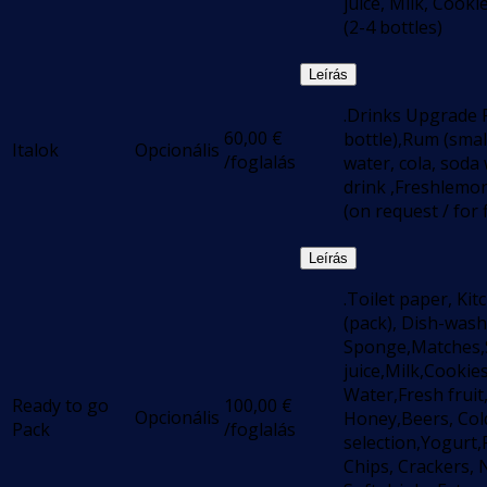
juice, Milk, Cooki
(2-4 bottles)
Leírás
.Drinks Upgrade P
60,00
€
bottle),Rum (small
Italok
Opcionális
/foglalás
water, cola, soda
drink ,Freshlemon
(on request / for f
Leírás
.Toilet paper, Ki
(pack), Dish-washi
Sponge,Matches,
juice,Milk,Cookies
Water,Fresh fruit
Ready to go
100,00
€
Opcionális
Honey,Beers, Col
Pack
/foglalás
selection,Yogurt,
Chips, Crackers, 