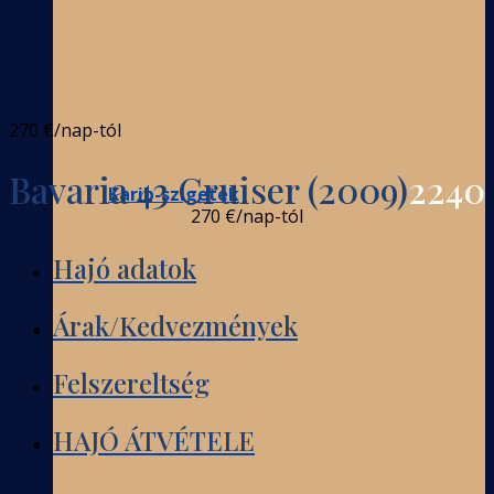
270 €
/nap-tól
Bavaria 43 Cruiser (2009)
2240
Karib-szigetek
270 €
/nap-tól
Hajó adatok
Árak/Kedvezmények
Felszereltség
HAJÓ ÁTVÉTELE