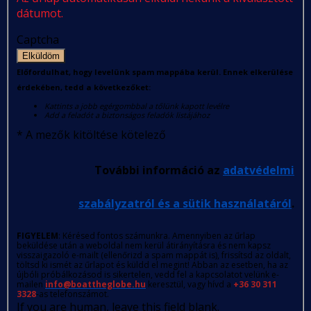
dátumot.
Captcha
Elküldöm
Előfordulhat, hogy levelünk spam mappába kerül. Ennek elkerülése
érdekében, tedd a következőket:
Kattints a jobb egérgombbal a tőlünk kapott levélre
Add a feladót a biztonságos feladók listájához
*
A mezők kitöltése kötelező
További információ az
adatvédelmi
szabályzatról és a sütik használatáról
.
FIGYELEM
: Kérésed fontos számunkra. Amennyiben az űrlap
beküldése után a weboldal nem kerül átirányításra és nem kapsz
visszaigazoló e-mailt (ellenőrizd a spam mappát is), frissítsd az oldalt,
töltsd ki ismét az űrlapot és küldd el megint! Abban az esetben, ha az
újbóli próbálkozásod is sikertelen, vedd fel a kapcsolatot velünk e-
mailen
info@boattheglobe.hu
keresztül, vagy hívd a
+36 30 311
3328
-as telefonszámot.
If you are human, leave this field blank.