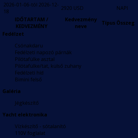
2026-01-06-tól 2026-12-
2920 USD
NAPI
18
IDŐTARTAM /
Kedvezmény
Típus
Összeg
KEDVEZMÉNY
neve
Fedélzet
Csónakdaru
Fedélzeti napozó párnák
Pilótafülke asztal
Pilótafülke/tat, külső zuhany
Fedélzeti híd
Bimini felső
Galéria
Jégkészítő
Yacht elektronika
Vízkészítő - sótalanító
110V foglalat