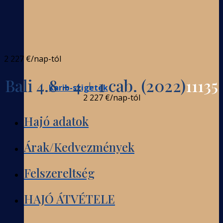
2 227 €
/nap-tól
Bali 4.8 - 4 + 1 cab. (2022)
11135
Karib-szigetek
2 227 €
/nap-tól
Hajó adatok
Árak/Kedvezmények
Felszereltség
HAJÓ ÁTVÉTELE