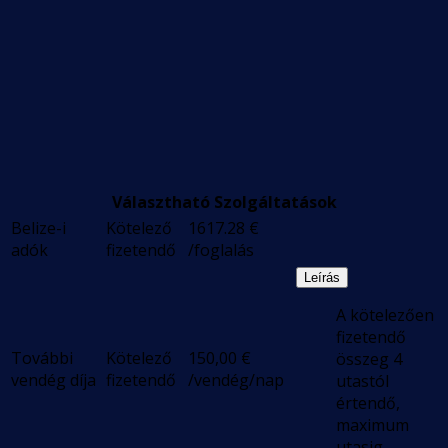
Választható Szolgáltatások
Belize-i
Kötelező
1617.28
€
adók
fizetendő
/foglalás
Leírás
A kötelezően
fizetendő
További
Kötelező
150,00
€
összeg 4
vendég díja
fizetendő
/vendég/nap
utastól
értendő,
maximum
utasig.