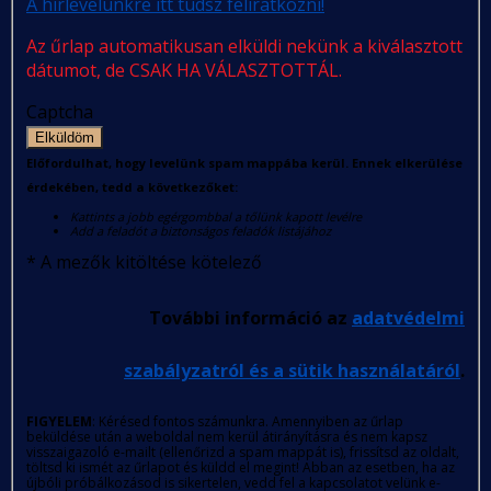
A hírlevelünkre itt tudsz feliratkozni!
Az űrlap automatikusan elküldi nekünk a kiválasztott
dátumot, de CSAK HA VÁLASZTOTTÁL.
Captcha
Elküldöm
Előfordulhat, hogy levelünk spam mappába kerül. Ennek elkerülése
érdekében, tedd a következőket:
Kattints a jobb egérgombbal a tőlünk kapott levélre
Add a feladót a biztonságos feladók listájához
*
A mezők kitöltése kötelező
További információ az
adatvédelmi
szabályzatról és a sütik használatáról
.
FIGYELEM
: Kérésed fontos számunkra. Amennyiben az űrlap
beküldése után a weboldal nem kerül átirányításra és nem kapsz
visszaigazoló e-mailt (ellenőrizd a spam mappát is), frissítsd az oldalt,
töltsd ki ismét az űrlapot és küldd el megint! Abban az esetben, ha az
újbóli próbálkozásod is sikertelen, vedd fel a kapcsolatot velünk e-