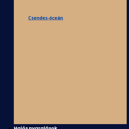
Csendes-óceán
Hajós nyaralások