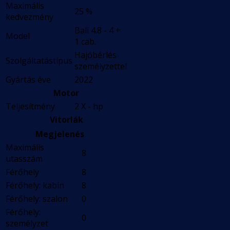
Maximális
25 %
kedvezmény
Bali 4.8 - 4 +
Model
1 cab.
Hajóbérlés
Szolgáltatástípus
személyzettel
Gyártás éve
2022
Motor
Teljesítmény
2 X - hp
Vitorlák
Megjelenés
Maximális
8
utasszám
Férőhely
8
Férőhely: kabin
8
Férőhely: szalon
0
Férőhely:
0
személyzet