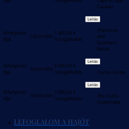
díja
/szolgáltatás
Caye & Caye
Caulker
Leírás
.Placencia
Áthelyezés
1 400,00
€
Opcionális
and
díja
/szolgáltatás
Southern
Belize
Leírás
Áthelyezés
2 000,00
€
Opcionális
díja
/szolgáltatás
.Punta Gorda
Leírás
Áthelyezés
3 000,00
€
Opcionális
.Rio Dulce,
díja
/szolgáltatás
Guatemala
LEFOGLALOM A HAJÓT