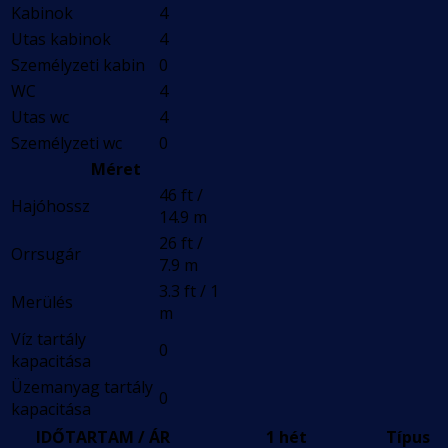
Kabinok
4
Utas kabinok
4
Személyzeti kabin
0
WC
4
Utas wc
4
Személyzeti wc
0
Méret
46 ft /
Hajóhossz
14.9 m
26 ft /
Orrsugár
7.9 m
3.3 ft / 1
Merülés
m
Víz tartály
0
kapacitása
Üzemanyag tartály
0
kapacitása
IDŐTARTAM / ÁR
1 hét
Típus