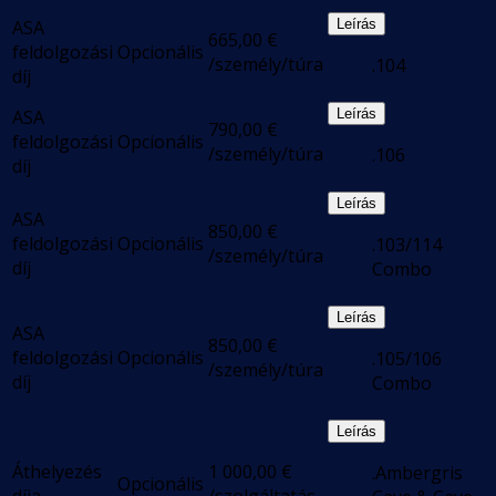
ASA
Leírás
665,00
€
feldolgozási
Opcionális
/személy/túra
.104
díj
ASA
Leírás
790,00
€
feldolgozási
Opcionális
/személy/túra
.106
díj
Leírás
ASA
850,00
€
feldolgozási
Opcionális
.103/114
/személy/túra
díj
Combo
Leírás
ASA
850,00
€
feldolgozási
Opcionális
.105/106
/személy/túra
díj
Combo
Leírás
Áthelyezés
1 000,00
€
.Ambergris
Opcionális