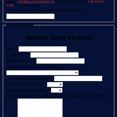
mailen
info@boattheglobe.hu
keresztül, vagy hívd a
+36 30 311
3328
-as telefonszámot.
If you are human, leave this field blank.
Hasonló hajó
Hasonló hajót keresek!
Név
*
E-mail cím
*
Telefonszám
*
Kapitányra van szükségem
*
Tervezett utazás ideje
*
Utazás időtartama
*
Utasok száma (max.)
*
Egyéb információ, amely segít megtalálni a keresett