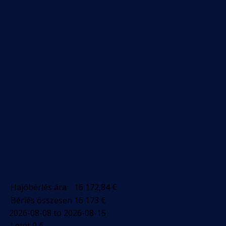
Hajóbérlés ára
16 172,84
€
Bérlés összesen
16 173
€
2026-08-08 to 2026-08-15
Letét
0
€