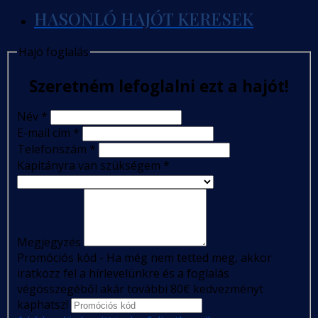
HASONLÓ HAJÓT KERESEK
Hajó foglalás
Szeretném lefoglalni ezt a hajót!
Név
*
E-mail cím
*
Telefonszám
*
Kapitányra van szükségem
*
Megjegyzés
Promóciós kód - Ha még nem tetted meg, akkor
iratkozz fel a hírlevelünkre és a foglalás
végösszegéből akár további 80€ kedvezményt
kaphatsz!