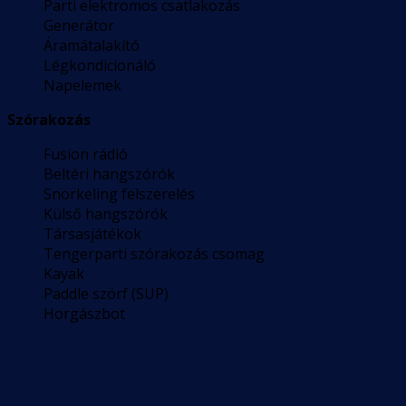
Parti elektromos csatlakozás
Generátor
Áramátalakító
Légkondicionáló
Napelemek
Szórakozás
Fusion rádió
Beltéri hangszórók
Snorkeling felszerelés
Külső hangszórók
Társasjátékok
Tengerparti szórakozás csomag
Kayak
Paddle szörf (SUP)
Horgászbot