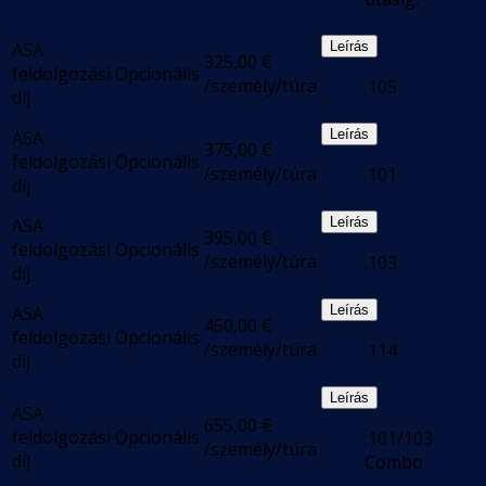
ASA
Leírás
325,00
€
feldolgozási
Opcionális
/személy/túra
.105
díj
ASA
Leírás
375,00
€
feldolgozási
Opcionális
/személy/túra
.101
díj
ASA
Leírás
395,00
€
feldolgozási
Opcionális
/személy/túra
.103
díj
ASA
Leírás
450,00
€
feldolgozási
Opcionális
/személy/túra
.114
díj
Leírás
ASA
655,00
€
feldolgozási
Opcionális
.101/103
/személy/túra
díj
Combo