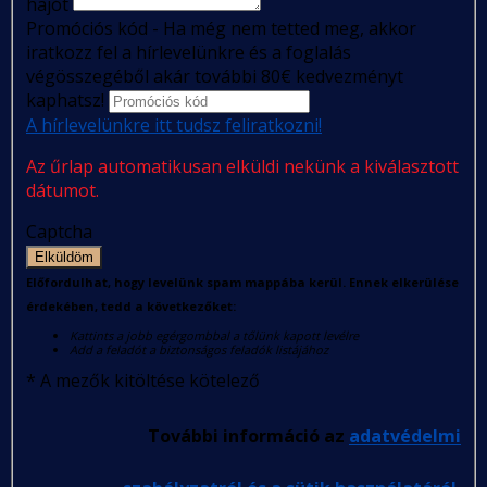
hajót
Promóciós kód - Ha még nem tetted meg, akkor
iratkozz fel a hírlevelünkre és a foglalás
végösszegéből akár további 80€ kedvezményt
kaphatsz!
A hírlevelünkre itt tudsz feliratkozni!
Az űrlap automatikusan elküldi nekünk a kiválasztott
dátumot.
Captcha
Elküldöm
Előfordulhat, hogy levelünk spam mappába kerül. Ennek elkerülése
érdekében, tedd a következőket:
Kattints a jobb egérgombbal a tőlünk kapott levélre
Add a feladót a biztonságos feladók listájához
*
A mezők kitöltése kötelező
További információ az
adatvédelmi