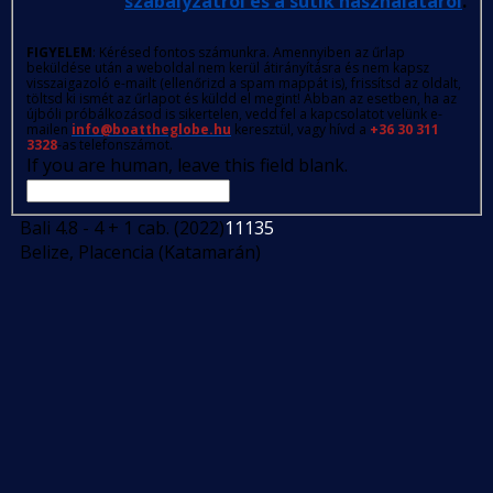
szabályzatról és a sütik használatáról
.
FIGYELEM
: Kérésed fontos számunkra. Amennyiben az űrlap
beküldése után a weboldal nem kerül átirányításra és nem kapsz
visszaigazoló e-mailt (ellenőrizd a spam mappát is), frissítsd az oldalt,
töltsd ki ismét az űrlapot és küldd el megint! Abban az esetben, ha az
újbóli próbálkozásod is sikertelen, vedd fel a kapcsolatot velünk e-
mailen
info@boattheglobe.hu
keresztül, vagy hívd a
+36 30 311
3328
-as telefonszámot.
If you are human, leave this field blank.
Bali 4.8 - 4 + 1 cab. (2022)
11135
Belize, Placencia (Katamarán)