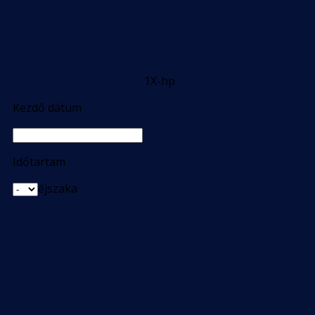
1X-hp
Kezdő dátum
Időtartam
éjszaka