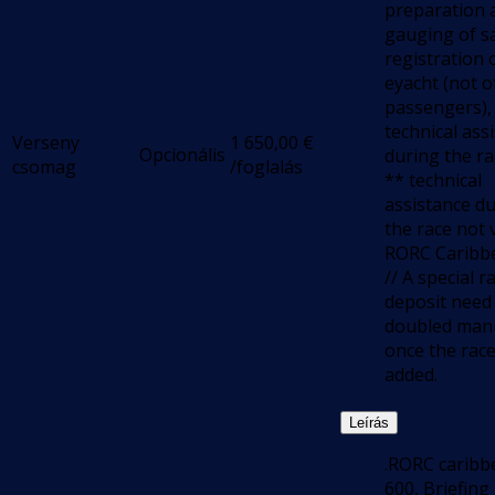
preparation 
gauging of sa
registration 
eyacht (not o
passengers),
technical ass
Verseny
1 650,00
€
Opcionális
during the ra
csomag
/foglalás
** technical
assistance d
the race not v
RORC Caribb
// A special r
deposit need
doubled manu
once the race
added.
Leírás
.RORC caribb
600, Briefing