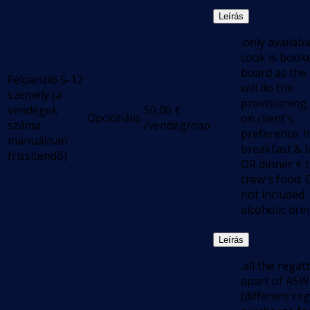
Leírás
.only available
cook is book
board as the
Félpanzió 5-12
will do the
személy (a
provisioning
vendégek
50,00
€
Opcionális
on client's
száma
/vendég/nap
preference. I
manuálisan
breakfast & 
frissítendő)
OR dinner + 
crew's food.
not included
alcoholic dri
Leírás
.all the regat
apart of ASW
(different re