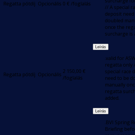
surcharge fo
Regatta pótdíj
Opcionális
0
€
/foglalás
// A special r
deposit need
doubled manu
once the reg
surcharge is 
Leírás
.valid for AS
regatta only 
2 150,00
€
special race 
Regatta pótdíj
Opcionális
/foglalás
need to be d
manually onc
regatta surch
added.
Leírás
.BVI Spring R
Briefing befo