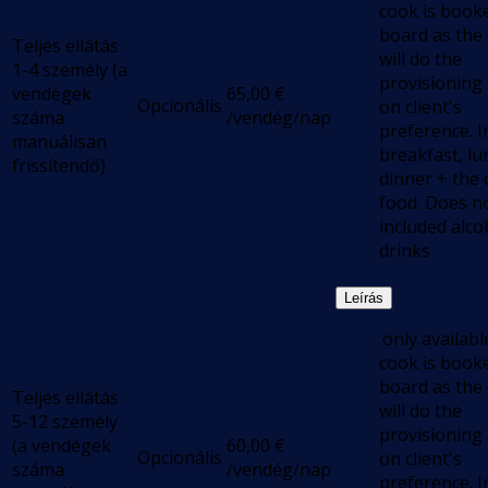
cook is book
board as the
Teljes ellátás
will do the
1-4 személy (a
provisioning
vendégek
65,00
€
Opcionális
on client's
száma
/vendég/nap
preference. I
manuálisan
breakfast, lu
frissítendő)
dinner + the 
food. Does n
included alco
drinks
Leírás
.only available
cook is book
board as the
Teljes ellátás
will do the
5-12 személy
provisioning
(a vendégek
60,00
€
Opcionális
on client's
száma
/vendég/nap
preference. I