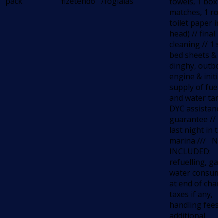
pack
fizetendő
/foglalás
towels, 1 box
matches, 1 ro
toilet paper 
head) // final
cleaning // 1 
bed sheets &
dinghy, outb
engine & initi
supply of fue
and water tan
DYC assistan
guarantee // 
last night in 
marina /// 
INCLUDED:
refuelling, g
water consu
at end of cha
taxes if any,
handling fee
additional