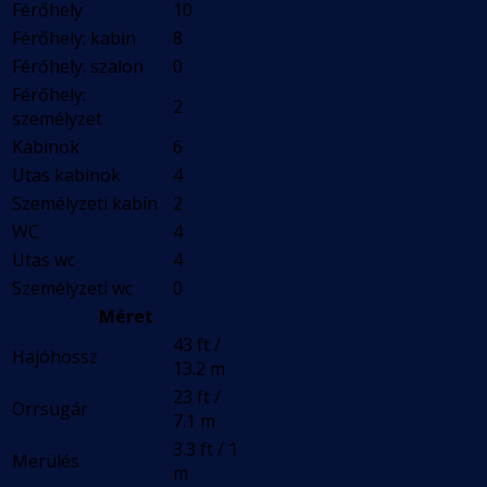
Férőhely
10
Férőhely: kabin
8
Férőhely: szalon
0
Férőhely:
2
személyzet
Kabinok
6
Utas kabinok
4
Személyzeti kabin
2
WC
4
Utas wc
4
Személyzeti wc
0
Méret
43 ft /
Hajóhossz
13.2 m
23 ft /
Orrsugár
7.1 m
3.3 ft / 1
Merülés
m