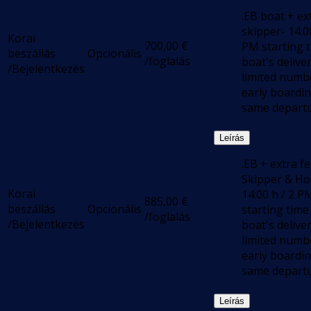
.EB boat + ex
skipper- 14:0
Korai
700,00
€
PM starting t
beszállás
Opcionális
/foglalás
boat's deliver
/Bejelentkezés
limited numb
early boardi
same departu
Leírás
.EB + extra f
Skipper & Ho
Korai
14:00 h / 2 P
885,00
€
beszállás
Opcionális
starting time
/foglalás
/Bejelentkezés
boat's deliver
limited numb
early boardi
same departu
Leírás