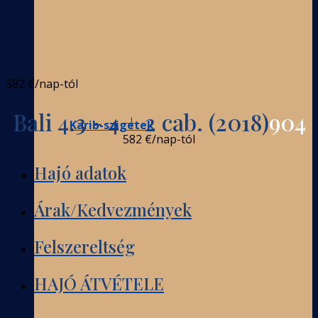
582 €
/nap-tól
Bali 4.3 - 4 + 2 cab. (2018)
904
Karib-szigetek
582 €
/nap-tól
Hajó adatok
Árak/Kedvezmények
Felszereltség
HAJÓ ÁTVÉTELE