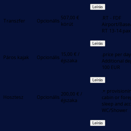
Leírás
507,00
€
.RT - FDF
Transzfer
Opcionális
körút
Airport/Base
RT 13-14 pax
Leírás
15,00
€
/
.price per day
Páros kajak
Opcionális
éjszaka
Additional de
100 EUR
Leírás
.+ provisioni
200,00
€
/
Hosztesz
Opcionális
cabin or for
éjszaka
sleep and acc
WC/Shower
Leírás