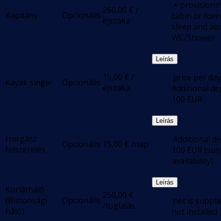
.+ provisioni
260,00
€
/
Kapitány
Opcionális
cabin or for
éjszaka
sleep and acc
WC/Shower
Leírás
15,00
€
/
.price per day
Kayak single
Opcionális
éjszaka
Additional de
100 EUR
Leírás
Horgász
.Additional d
Opcionális
15,00
€
/nap
felszerelés
100 EUR (subj
availability)
Leírás
Korlátháló
250,00
€
(Biztonsági
Opcionális
.net is suppli
/foglalás
háló)
not installed