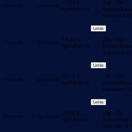
117,00
€
.OW - FDF
Transzfer
Opcionális
egyirányú út
Airport/Base
one-way 5-6 
Leírás
136,50
€
.OW - FDF
Transzfer
Opcionális
egyirányú út
Airport/Base
one-way7- 8 
Leírás
225,00
€
.OW - FDF
Transzfer
Opcionális
egyirányú út
Airport/Base
one-way 9-12
Leírás
253,50
€
.OW - FDF
Transzfer
Opcionális
egyirányú út
Airport/Base
One-way 13-