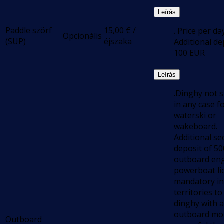
Leírás
Paddle szörf
15,00
€
/
. Price per da
Opcionális
(SUP)
éjszaka
Additional de
100 EUR
Leírás
.Dinghy not s
in any case f
waterski or
wakeboard.
Additional se
deposit of 50
outboard eng
powerboat lic
mandatory in
territories to
dinghy with 
outboard mo
Outboard