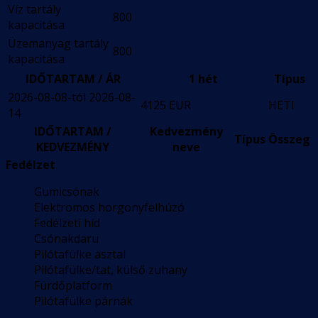
Víz tartály
800
kapacitása
Üzemanyag tartály
800
kapacitása
IDŐTARTAM / ÁR
1 hét
Típus
2026-08-08-tól 2026-08-
4125 EUR
HETI
14
IDŐTARTAM /
Kedvezmény
Típus
Összeg
KEDVEZMÉNY
neve
Fedélzet
Gumicsónak
Elektromos horgonyfelhúzó
Fedélzeti híd
Csónakdaru
Pilótafülke asztal
Pilótafülke/tat, külső zuhany
Fürdőplatform
Pilótafülke párnák