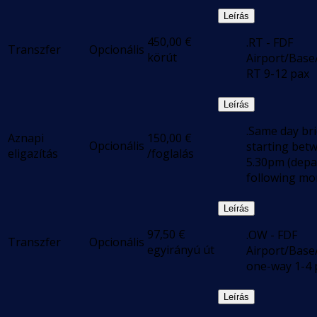
Leírás
450,00
€
.RT - FDF
Transzfer
Opcionális
körút
Airport/Base
RT 9-12 pax
Leírás
.Same day bri
Aznapi
150,00
€
Opcionális
starting bet
eligazítás
/foglalás
5.30pm (depa
following mo
Leírás
97,50
€
.OW - FDF
Transzfer
Opcionális
egyirányú út
Airport/Base
one-way 1-4 
Leírás