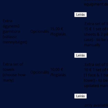
equipment de
Leírás
Extra
.Extra set of l
ágynemű
15,00
€
15 € 1 set of 
garnitúra
Opcionális
/foglalás
sheets & 2 pi
(válassz
case) - to be
mennyiséget)
manually
Leírás
Extra set of
.Extra set of 
towels
10,00
€
10 € 1 set of
Opcionális
(choose how
/foglalás
(1 face & 1 b
many)
towel) - to be
updated man
Leírás
.only available