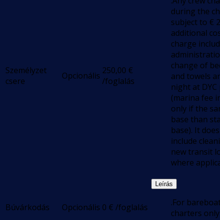
.Any crew ch
during the ch
subject to € 2
additional co
charge inclu
administratio
change of be
Személyzet
250,00
€
Opcionális
and towels a
csere
/foglalás
night at DYC
(marina fee i
only if the s
base than sta
base). It does
include clean
new transit l
where applica
Leírás
.For bareboa
Búvárkodás
Opcionális
0
€
/foglalás
charters onl