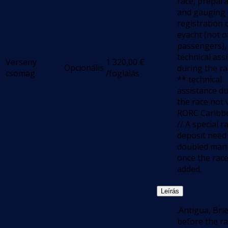
race, prepar
and gauging o
registration 
eyacht (not o
passengers),
technical ass
Verseny
1 320,00
€
Opcionális
during the ra
csomag
/foglalás
** technical
assistance d
the race not v
RORC Caribb
// A special r
deposit need
doubled manu
once the race
added.
Leírás
.Antigua, Bri
before the ra