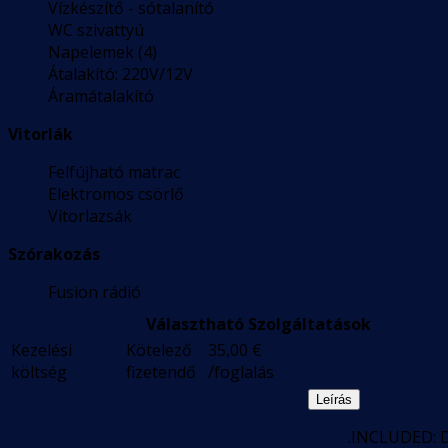
Vízkészítő - sótalanító
WC szivattyú
Napelemek (4)
Átalakító: 220V/12V
Áramátalakító
Vitorlák
Felfújható matrac
Elektromos csörlő
Vitorlazsák
Szórakozás
Fusion rádió
Választható Szolgáltatások
Kezelési
Kötelező
35,00
€
költség
fizetendő
/foglalás
Leírás
.INCLUDED: