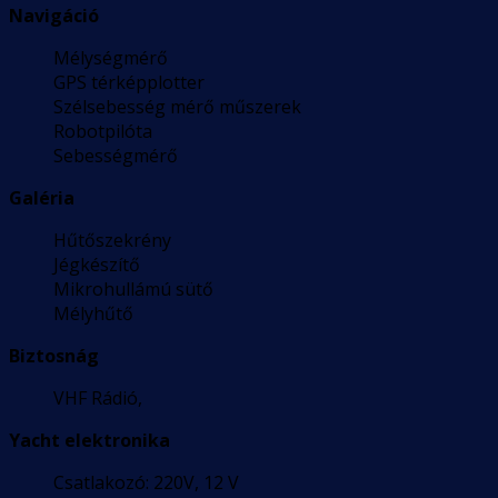
Navigáció
Mélységmérő
GPS térképplotter
Szélsebesség mérő műszerek
Robotpilóta
Sebességmérő
Galéria
Hűtőszekrény
Jégkészítő
Mikrohullámú sütő
Mélyhűtő
Biztosnág
VHF Rádió,
Yacht elektronika
Csatlakozó: 220V, 12 V