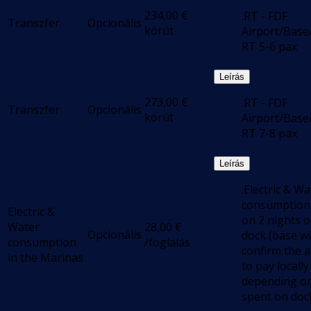
234,00
€
.RT - FDF
Transzfer
Opcionális
körút
Airport/Base
RT 5-6 pax
Leírás
273,00
€
.RT - FDF
Transzfer
Opcionális
körút
Airport/Base
RT 7-8 pax
Leírás
.Electric & Wa
consumption
Electric &
on 2 nights 
Water
28,00
€
Opcionális
dock (base wi
consumption
/foglalás
confirm the 
in the Marinas
to pay locally
depending on
spent on doc