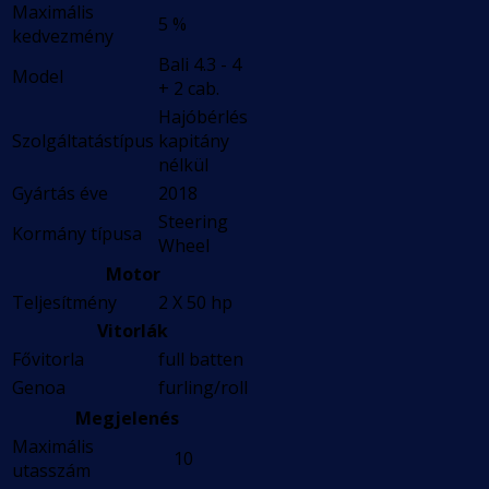
Maximális
5 %
kedvezmény
Bali 4.3 - 4
Model
+ 2 cab.
Hajóbérlés
Szolgáltatástípus
kapitány
nélkül
Gyártás éve
2018
Steering
Kormány típusa
Wheel
Motor
Teljesítmény
2 X 50 hp
Vitorlák
Fővitorla
full batten
Genoa
furling/roll
Megjelenés
Maximális
10
utasszám