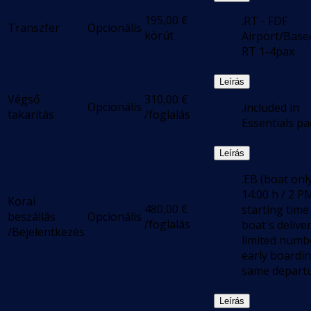
195,00
€
.RT - FDF
Transzfer
Opcionális
körút
Airport/Base
RT 1-4pax
Leírás
Végső
310,00
€
Opcionális
.included in
takarítás
/foglalás
Essentials pa
Leírás
.EB (boat only
14:00 h / 2 P
Korai
480,00
€
starting time
beszállás
Opcionális
/foglalás
boat's deliver
/Bejelentkezés
limited numb
early boardi
same departu
Leírás