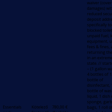
waiver (cover
damages) wi
reduced secur
deposit addr
specifically to
blocked toilet
unpaid fuel, l
equipment, u
fees & fines,
returning th
in an extreme
state. // star
– (1 gallon w
4 bottles of 1
bottle of
disinfectant, 
bottle of wa
liquid, 1 dish 
sponge, gar
Essentials
Kötelező
780,00
€
bags, 1 roll 