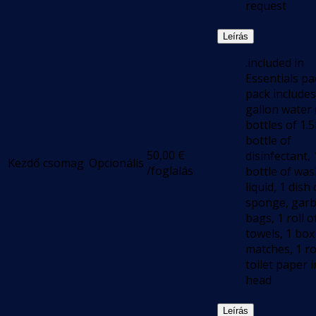
request
Leírás
.included in
Essentials pa
pack includes
gallon water 
bottles of 1.5
bottle of
50,00
€
disinfectant, 
Kezdő csomag
Opcionális
/foglalás
bottle of wa
liquid, 1 dish 
sponge, gar
bags, 1 roll 
towels, 1 box
matches, 1 ro
toilet paper 
head
Leírás