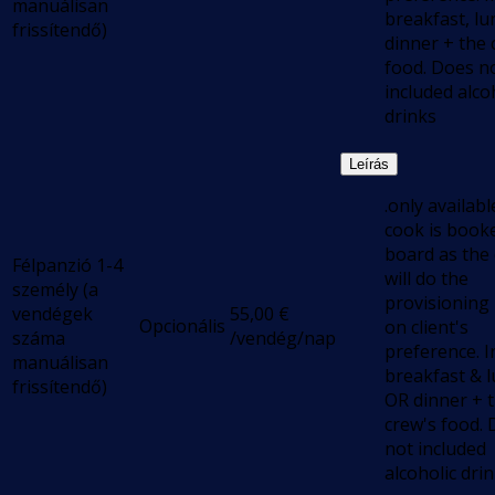
manuálisan
breakfast, lu
frissítendő)
dinner + the 
food. Does n
included alco
drinks
Leírás
.only available
cook is book
board as the
Félpanzió 1-4
will do the
személy (a
provisioning
vendégek
55,00
€
Opcionális
on client's
száma
/vendég/nap
preference. I
manuálisan
breakfast & 
frissítendő)
OR dinner + 
crew's food.
not included
alcoholic dri