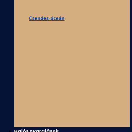
Csendes-óceán
Hajós nyaralások