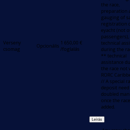
the race,
preparation 
gauging of sa
registration 
eyacht (not o
passengers),
Verseny
1 650,00
€
technical ass
Opcionális
csomag
/foglalás
during the ra
** technical
assistance d
the race not v
RORC Caribb
// A special r
deposit need
doubled manu
once the race
added.
Leírás