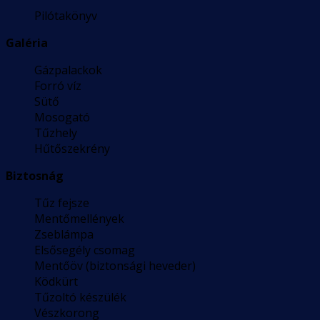
Pilótakönyv
Galéria
Gázpalackok
Forró víz
Sütő
Mosogató
Tűzhely
Hűtőszekrény
Biztosnág
Tűz fejsze
Mentőmellények
Zseblámpa
Elsősegély csomag
Mentőöv (biztonsági heveder)
Ködkürt
Tűzoltó készülék
Vészkorong