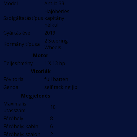
Model
Antila 33
Hajóbérlés
Szolgáltatástípus
kapitány
nélkül
Gyártás éve
2019
2 Steering
Kormány típusa
Wheels
Motor
Teljesítmény
1 X 13 hp
Vitorlák
Fővitorla
full batten
Genoa
self tacking jib
Megjelenés
Maximális
10
utasszám
Férőhely
8
Férőhely: kabin
6
Férőhely: szalon
2