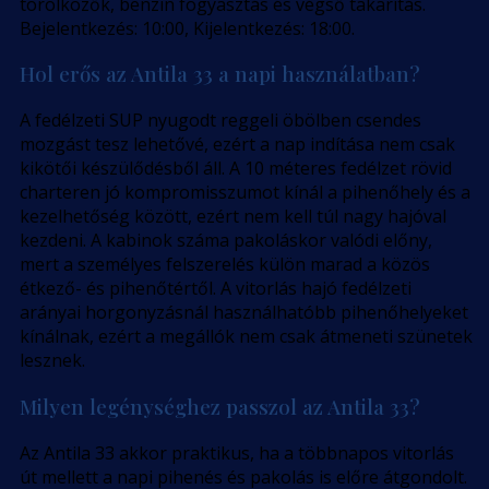
törölközők, benzin fogyasztás és végső takarítás.
Bejelentkezés: 10:00, Kijelentkezés: 18:00.
Hol erős az Antila 33 a napi használatban?
A fedélzeti SUP nyugodt reggeli öbölben csendes
mozgást tesz lehetővé, ezért a nap indítása nem csak
kikötői készülődésből áll. A 10 méteres fedélzet rövid
charteren jó kompromisszumot kínál a pihenőhely és a
kezelhetőség között, ezért nem kell túl nagy hajóval
kezdeni. A kabinok száma pakoláskor valódi előny,
mert a személyes felszerelés külön marad a közös
étkező- és pihenőtértől. A vitorlás hajó fedélzeti
arányai horgonyzásnál használhatóbb pihenőhelyeket
kínálnak, ezért a megállók nem csak átmeneti szünetek
lesznek.
Milyen legénységhez passzol az Antila 33?
Az Antila 33 akkor praktikus, ha a többnapos vitorlás
út mellett a napi pihenés és pakolás is előre átgondolt.