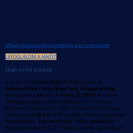
Milyen hajóvezetői engedélyre lesz szükséged?
LEFOGLALOM A HAJÓT
Hajó rövid leírása:
A Antila 33
vitorlás hajó
2019-ben épült, és
Balatonfüred - Kékszalag Port, Magyarország
kikötőjében található. A
Antila 33 (2019)
részletes
adatlapja alapján a hajó legfeljebb 6 fő számára
alkalmas, 3 kabinnal és 1 WC-vel rendelkezik. A hajó
teljes hossza
10,0 m
. A fontosabb felszereltsége(i) (
a
teljes lista a "Felszereltség" fülön található
):
légkondicionáló és SUP. Kötelező extrák: ágynemű és