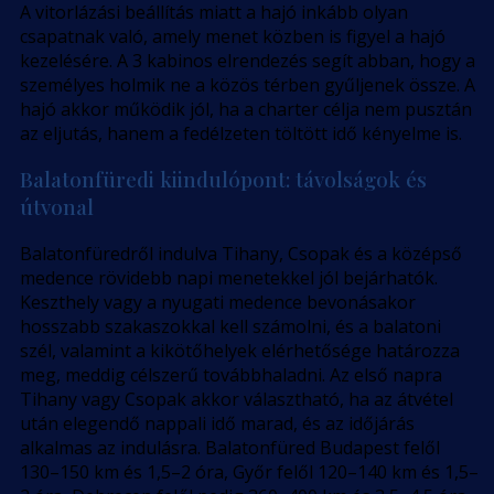
A vitorlázási beállítás miatt a hajó inkább olyan
csapatnak való, amely menet közben is figyel a hajó
kezelésére. A 3 kabinos elrendezés segít abban, hogy a
személyes holmik ne a közös térben gyűljenek össze. A
hajó akkor működik jól, ha a charter célja nem pusztán
az eljutás, hanem a fedélzeten töltött idő kényelme is.
Balatonfüredi kiindulópont: távolságok és
útvonal
Balatonfüredről indulva Tihany, Csopak és a középső
medence rövidebb napi menetekkel jól bejárhatók.
Keszthely vagy a nyugati medence bevonásakor
hosszabb szakaszokkal kell számolni, és a balatoni
szél, valamint a kikötőhelyek elérhetősége határozza
meg, meddig célszerű továbbhaladni. Az első napra
Tihany vagy Csopak akkor választható, ha az átvétel
után elegendő nappali idő marad, és az időjárás
alkalmas az indulásra. Balatonfüred Budapest felől
130–150 km és 1,5–2 óra, Győr felől 120–140 km és 1,5–