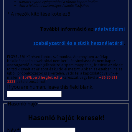
Kattints a jobb egérgombbal a tőlünk kapott levélre
Add a feladót a biztonságos feladók listájához
*
A mezők kitöltése kötelező
További információ az
adatvédelmi
szabályzatról és a sütik használatáról
.
FIGYELEM
: Kérésed fontos számunkra. Amennyiben az űrlap
beküldése után a weboldal nem kerül átirányításra és nem kapsz
visszaigazoló e-mailt (ellenőrizd a spam mappát is), frissítsd az oldalt,
töltsd ki ismét az űrlapot és küldd el megint! Abban az esetben, ha az
újbóli próbálkozásod is sikertelen, vedd fel a kapcsolatot velünk e-
mailen
info@boattheglobe.hu
keresztül, vagy hívd a
+36 30 311
3328
-as telefonszámot.
If you are human, leave this field blank.
Hasonló hajó
Hasonló hajót keresek!
Név
*