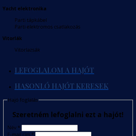
Yacht elektronika
Parti tápkábel
Parti elektromos csatlakozás
Vitorlák
Vitorlazsák
LEFOGLALOM A HAJÓT
HASONLÓ HAJÓT KERESEK
Hajó foglalás
Szeretném lefoglalni ezt a hajót!
Név
*
E-mail cím
*