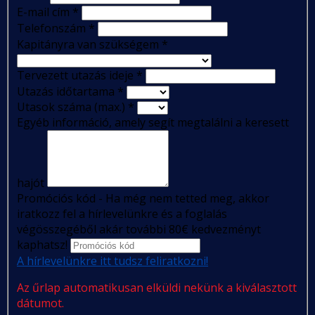
E-mail cím
*
Telefonszám
*
Kapitányra van szükségem
*
Tervezett utazás ideje
*
Utazás időtartama
*
Utasok száma (max.)
*
Egyéb információ, amely segít megtalálni a keresett
hajót
Promóciós kód - Ha még nem tetted meg, akkor
iratkozz fel a hírlevelünkre és a foglalás
végösszegéből akár további 80€ kedvezményt
kaphatsz!
A hírlevelünkre itt tudsz feliratkozni!
Az űrlap automatikusan elküldi nekünk a kiválasztott
dátumot.