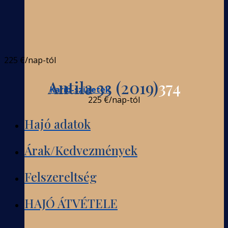
225 €
/nap-tól
Antila 33 (2019)
374
Karib-szigetek
225 €
/nap-tól
Hajó adatok
Árak/Kedvezmények
Felszereltség
HAJÓ ÁTVÉTELE