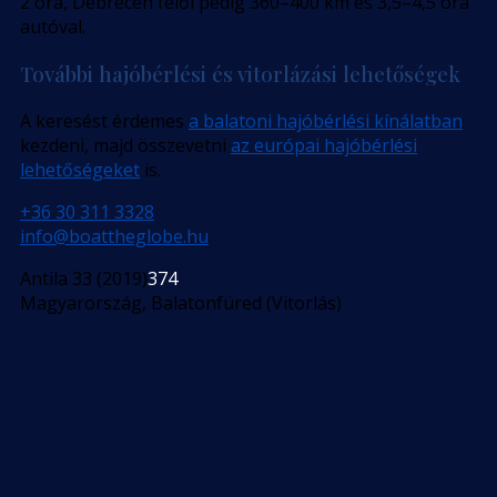
2 óra, Debrecen felől pedig 360–400 km és 3,5–4,5 óra
autóval.
További hajóbérlési és vitorlázási lehetőségek
A keresést érdemes
a balatoni hajóbérlési kínálatban
kezdeni, majd összevetni
az európai hajóbérlési
lehetőségeket
is.
+36 30 311 3328
info@boattheglobe.hu
Antila 33 (2019)
374
Magyarország, Balatonfüred (Vitorlás)