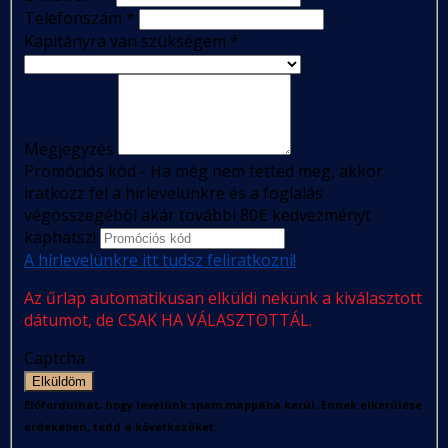
Telefonszám
*
Kapitányra van szükségem
*
Megjegyzés
Promóciós kód - Ha még nem tetted meg, akkor
iratkozz fel a hírlevelünkre és a foglalás
végösszegéből akár további 80€ kedvezményt
kaphatsz!
A hírlevelünkre itt tudsz feliratkozni!
Az űrlap automatikusan elküldi nekünk a kiválasztott
dátumot, de CSAK HA VÁLASZTOTTÁL.
Captcha
Elküldöm
Előfordulhat, hogy levelünk spam mappába kerül. Ennek elkerülése
érdekében, tedd a következőket: