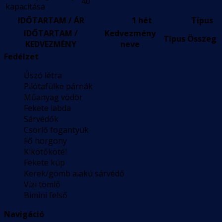
40
kapacitása
IDŐTARTAM / ÁR
1 hét
Típus
IDŐTARTAM /
Kedvezmény
Típus
Összeg
KEDVEZMÉNY
neve
Fedélzet
Úszó létra
Pilótafülke párnák
Műanyag vödör
Fekete labda
Sárvédők
Csörlő fogantyúk
Fő horgony
Kikötőkötél
Fekete kúp
Kerek/gömb alakú sárvédő
Vízi tömlő
Bimini felső
Navigáció