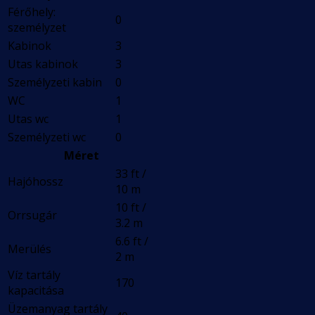
Férőhely:
0
személyzet
Kabinok
3
Utas kabinok
3
Személyzeti kabin
0
WC
1
Utas wc
1
Személyzeti wc
0
Méret
33 ft /
Hajóhossz
10 m
10 ft /
Orrsugár
3.2 m
6.6 ft /
Merülés
2 m
Víz tartály
170
kapacitása
Üzemanyag tartály