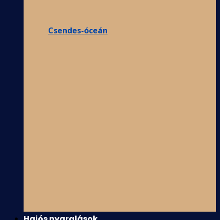
Csendes-óceán
Hajós nyaralások