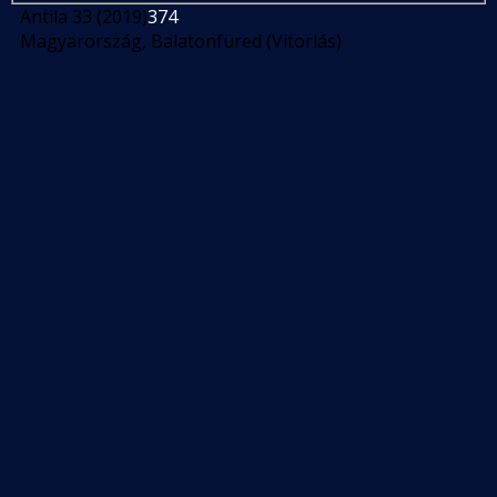
Antila 33 (2019)
374
Magyarország, Balatonfüred (Vitorlás)