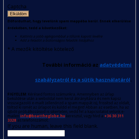
Captcha
Elküldöm
Előfordulhat, hogy levelünk spam mappába kerül. Ennek elkerülése
érdekében, tedd a következőket:
Kattints a jobb egérgombbal a tőlünk kapott levélre
Add a feladót a biztonságos feladók listájához
*
A mezők kitöltése kötelező
További információ az
adatvédelmi
szabályzatról és a sütik használatáról
.
FIGYELEM
: Kérésed fontos számunkra. Amennyiben az űrlap
beküldése után a weboldal nem kerül átirányításra és nem kapsz
visszaigazoló e-mailt (ellenőrizd a spam mappát is), frissítsd az oldalt,
töltsd ki ismét az űrlapot és küldd el megint! Abban az esetben, ha az
újbóli próbálkozásod is sikertelen, vedd fel a kapcsolatot velünk e-
mailen
info@boattheglobe.hu
keresztül, vagy hívd a
+36 30 311
3328
-as telefonszámot.
If you are human, leave this field blank.