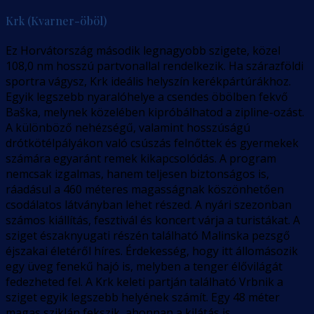
Krk (Kvarner-öböl)
Ez Horvátország második legnagyobb szigete, közel
108,0 nm hosszú partvonallal rendelkezik. Ha szárazföldi
sportra vágysz, Krk ideális helyszín kerékpártúrákhoz.
Egyik legszebb nyaralóhelye a csendes öbölben fekvő
Baška, melynek közelében kipróbálhatod a zipline-ozást.
A különböző nehézségű, valamint hosszúságú
drótkötélpályákon való csúszás felnőttek és gyermekek
számára egyaránt remek kikapcsolódás. A program
nemcsak izgalmas, hanem teljesen biztonságos is,
ráadásul a 460 méteres magasságnak köszönhetően
csodálatos látványban lehet részed. A nyári szezonban
számos kiállítás, fesztivál és koncert várja a turistákat. A
sziget északnyugati részén található Malinska pezsgő
éjszakai életéről híres. Érdekesség, hogy itt állomásozik
egy üveg fenekű hajó is, melyben a tenger élővilágát
fedezheted fel. A Krk keleti partján található Vrbnik a
sziget egyik legszebb helyének számít. Egy 48 méter
magas sziklán fekszik, ahonnan a kilátás is