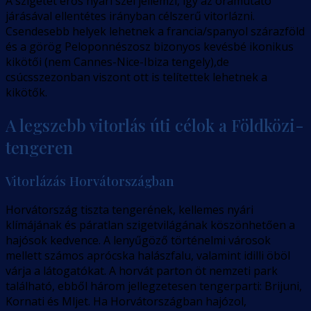
A szigetet erős nyári szél jellemzi, így az óramutató
járásával ellentétes irányban célszerű vitorlázni.
Csendesebb helyek lehetnek a francia/spanyol szárazföld
és a görög Peloponnészosz bizonyos kevésbé ikonikus
kikötői (nem Cannes-Nice-Ibiza tengely),de
csúcsszezonban viszont ott is telítettek lehetnek a
kikötők.
A legszebb vitorlás úti célok a Földközi-
tengeren
Vitorlázás Horvátországban
Horvátország tiszta tengerének, kellemes nyári
klímájának és páratlan szigetvilágának köszönhetően a
hajósok kedvence. A lenyűgöző történelmi városok
mellett számos aprócska halászfalu, valamint idilli öböl
várja a látogatókat. A horvát parton öt nemzeti park
található, ebből három jellegzetesen tengerparti: Brijuni,
Kornati és Mljet. Ha Horvátországban hajózol,