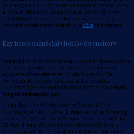
ot is meghaladja. A nyár forró és többnyire száraz, télen
a hó csak ritkán hull. Zivatarok az év során bármikor
előfordulhatnak. Az uralkodó szélirány északnyugati,
meghatározóbb szelek a sirokkó, a
bóra
és a misztrál.
Egy hetes dalmáciai vitorlás útvonalterv
Dalmáciában ez az útvonal szép ritmusban kapcsol össze
ikonikus szigeteket és hosszabb átkeléseket, ezért
egyszerre élménydús és technikás. Vis és Komiža
környékén különösen fontos az aktuális szél és
hullámzás figyelése.
Ajánlott szint
: középhaladó
Nyílt
tengeri szakaszok
: igen
1. nap:
Bol – Stari Grad (Mooring Bouys)
(
8,4
nm –
Vitorlázási idő*: kb. 1.5 óra
)
,
2. nap:
Stari Grad (Mooring
Bouys) – Vis (Marina Vis)
(
19,7
nm –
Vitorlázási idő*: kb.
3.5 óra
)
,
3. nap:
Vis (Marina Vis) – Komiža
(
10,6
nm –
Vitorlázási idő*: kb. 2 óra
)
,
4. nap:
Komiža – Vela Luka