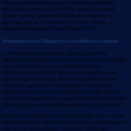
Peloponnészoszi-félszigethez közel fekvő Kythirán
például júliusban már 32-35 °C az átlag. A csapadék
szintje a görög szigetek közül ebben a régióban a
legmagasabb. A „zöld mediterrán klíma” tipikus
képviselője a népszerű üdülősziget, Korfu.
Peloponnészoszi-félsziget és a Korinthoszi-csatorna
A Peloponnészoszi-félsziget a görög szárazföld
legdélebbi része. 1893-ban a 3,2 nm hosszú mesterséges
víziút, a Korinthoszi-csatorna létrehozásával
tulajdonképpen szigetté vált. A térség legfontosabb
városa maga Korinthosz. Ebben a régióban található
Olympia, vagyis az ókori sportesemények otthona,
Epidaurosz ókori színháza, a Tajgetosz-hegy, valamint
Spárta. A térség változatos tengerpartokkal és öblökkel,
páratlan gasztronómiai élményekkel várja a turistákat.
Júliusban és augusztusban nagy a hőség, a 40 °C fölötti
hőmérséklet sem ritka. A Peloponnészosz körül hajózva
nem árt, ha felkészülsz a – különösen a félsziget