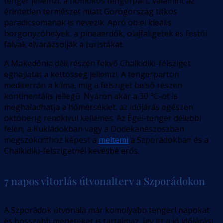
tenger jellemzi, a homokos tengerpart, valamint az
érintetlen természet miatt Görögország titkos
paradicsomának is nevezik. Apró öblei ideális
horgonyzóhelyek, a píneaerdők, olajfaligetek és festői
falvak elvarázsolják a turistákat.
A Makedónia déli részén fekvő Chalkidiki-félsziget
éghajlatát a kettősség jellemzi. A tengerparton
mediterrán a klíma, míg a félsziget belső részén
kontinentális jellegű. Nyáron akár a 30 °C-ot is
meghaladhatja a hőmérséklet, az időjárás egészen
októberig rendkívül kellemes. Az Égei-tenger délebbi
felén, a Kükládokban vagy a Dodekanészoszban
megszokotthoz képest a
meltemi
a Szporádokban és a
Chalkidiki-félszigetnél kevésbé erős.
7 napos vitorlás útvonalterv a Szporádokon
A Szporádok útvonala már komolyabb tengeri napokat
és hosszabb meneteket is tartalmaz, így itt a jó időjárási