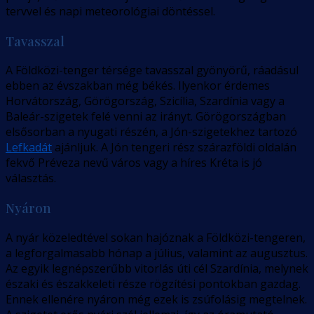
tervvel és napi meteorológiai döntéssel.
Tavasszal
A Földközi-tenger térsége tavasszal gyönyörű, ráadásul
ebben az évszakban még békés. Ilyenkor érdemes
Horvátország, Görögország, Szicília, Szardínia vagy a
Baleár-szigetek felé venni az irányt. Görögországban
elsősorban a nyugati részén, a Jón-szigetekhez tartozó
Lefkadát
ajánljuk. A Jón tengeri rész szárazföldi oldalán
fekvő Préveza nevű város vagy a híres Kréta is jó
választás.
Nyáron
A nyár közeledtével sokan hajóznak a Földközi-tengeren,
a legforgalmasabb hónap a július, valamint az augusztus.
Az egyik legnépszerűbb vitorlás úti cél Szardínia, melynek
északi és északkeleti része rögzítési pontokban gazdag.
Ennek ellenére nyáron még ezek is zsúfolásig megtelnek.