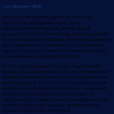
Cres (Kvarner-öböl)
A Kvarner-öböl északnyugati részén fekvő Cres
Horvátország legnagyobb szigete. Egyik
legkülönlegesebb települése Lubenice, mely a
tengerszint fölött 382 méterrel, egy sziklán helyezkedik
el. Innen csodálatos kilátás nyílik a tengerre és a kavicsos
parttal szegélyezett Sv. Ivan-öbölre. Ha szórakozásra
vágysz, a sziget azonos nevű festői városa Nyári Zenei
Estek elnevezésű programjáról is ismert.
Az öböl szigeteinek egyik fő előnye, hogy kevesebb
bérhajó járja, mint Dalmáciát. Ennek köszönhetően több
szabad helyed lehet a főszezonban is. A szigetek közötti
kisebb távolságok és a szél szerint választható útvonal
szintén kedvező feltételeket biztosítanak. Ha szeretnél
rövidíteni, két lehetőség közül is választhatsz. A
felnyitható Osor-i hídnál Lošinj és Cres szigetek között,
valamint a Lošinj-sziget északi és déli fele között az
ugyancsak felnyitható Lošinj-hídnál.