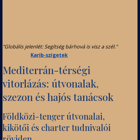
"Globális jelenlét: Segítség bárhová is visz a szél."
Karib-szigetek
Mediterrán-térségi
vitorlázás: útvonalak,
szezon és hajós tanácsok
Földközi-tenger útvonalai,
kikötői és charter tudnivalói
röviden