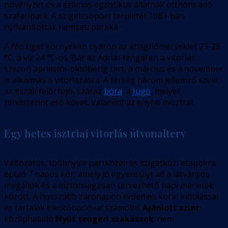
növényzet és a számos egzotikus állatnak otthont adó
szafaripark. A szigetcsoport területét 1983-ban
nyilvánították nemzeti parkká.
A félsziget környékén nyáron az átlaghőmérséklet 23-28
°C, a víz 24 °C-os. Bár az Adriai-tengeren a vitorlás
szezon áprilistól-októberig tart, a március és a november
is alkalmas a vitorlázásra. A térség három jellemző szele:
az észak felől fújó, száraz
bóra
, a
Jugó
, melyet
rendszerint eső követ, valamint az enyhe misztrál.
Egy hetes isztriai vitorlás útvonalterv
Változatos, többnyire partközeli és szigetközi etapokra
épülő 7 napos kör, amely jó egyensúlyt ad a látványos
megállók és a biztonságosan tervezhető napi menetek
között. A hosszabb zárónapon érdemes korai indulással
és tartalék kikötőopcióval számolni.
Ajánlott szint
:
középhaladó
Nyílt tengeri szakaszok
: nem