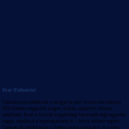
Brač (Dalmácia)
Dalmácia területének a tengerre eső részén körülbelül
926 kisebb-nagyobb sziget, szikla, valamint zátony
található. Brač a horvát szigetvilág harmadik legnagyobb
tagja, ráadásul a legmagasabb is – tiszta időben egész
Dalmáciát beláthatod a Vidova gora csúcsáról. A sziget