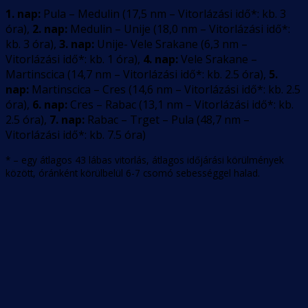
1. nap:
Pula – Medulin
(
17,5
nm –
Vitorlázási idő*: kb. 3
óra
)
,
2. nap:
Medulin – Unije
(
18,0
nm –
Vitorlázási idő*:
kb. 3 óra
)
,
3. nap:
Unije- Vele Srakane
(
6,3
nm –
Vitorlázási idő*: kb. 1 óra
)
,
4. nap:
Vele Srakane –
Martinscica
(
14,7
nm –
Vitorlázási idő*: kb. 2.5 óra
)
,
5.
nap:
Martinscica – Cres
(
14,6
nm –
Vitorlázási idő*: kb. 2.5
óra
)
,
6. nap:
Cres – Rabac
(
13,1
nm –
Vitorlázási idő*: kb.
2.5 óra
)
,
7. nap:
Rabac – Trget – Pula
(
48,7
nm –
Vitorlázási idő*: kb. 7.5 óra
)
* – egy átlagos 43 lábas vitorlás, átlagos időjárási körülmények
között, óránként körülbelül 6-7 csomó sebességgel halad.