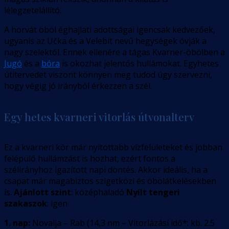
lélegzetelállító.
A horvát öböl éghajlati adottságai igencsak kedvezőek,
ugyanis az Učka és a Velebit nevű hegységek óvják a
nagy szelektől. Ennek ellenére a tágas Kvarner-öbölben a
Jugó
és a
bóra
is okozhat jelentős hullámokat. Egyhetes
útitervedet viszont könnyen meg tudod úgy szervezni,
hogy végig jó irányból érkezzen a szél.
Egy hetes kvarneri vitorlás útvonalterv
Ez a kvarneri kör már nyitottabb vízfelületeket és jobban
felépülő hullámzást is hozhat, ezért fontos a
szélirányhoz igazított napi döntés. Akkor ideális, ha a
csapat már magabiztos szigetközi és öbölátkelésekben
is.
Ajánlott szint
: középhaladó
Nyílt tengeri
szakaszok
: igen
1. nap:
Novalja – Rab
(
14,3
nm –
Vitorlázási idő*: kb. 2.5