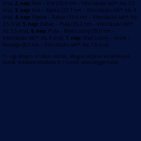
óra
)
,
2. nap:
Rab – Krk
(
20,9
nm –
Vitorlázási idő*: kb. 3.5
óra
)
,
3. nap:
Krk – Rijeka
(
23,7
nm –
Vitorlázási idő*: kb. 4
óra
)
,
4. nap:
Rijeka – Rabac
(
19,6
nm –
Vitorlázási idő*: kb.
3.5 óra
)
,
5. nap:
Rabac – Pula
(
35,2
nm –
Vitorlázási idő*:
kb. 5.5 óra
)
,
6. nap:
Pula – Mali Losinj
(
39,0
nm –
Vitorlázási idő*: kb. 6 óra
)
,
7. nap:
Mali Losinj – Ilovik –
Novalja
(
8,0
nm –
Vitorlázási idő*: kb. 1.5 óra
)
* – egy átlagos 43 lábas vitorlás, átlagos időjárási körülmények
között, óránként körülbelül 6-7 csomó sebességgel halad.