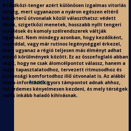
A Földközi-tenger azért különösen izgalmas vitorlás
térség, mert ugyanazon a nyáron egészen eltérő
karakterű útvonalak közül választhatsz: védett
öblök, szigetközi menetek, hosszabb nyílt tengeri
átkelések és komoly szélrendszerek váltják
egymást. Nem mindegy azonban, hogy kezdőként,
családdal, vagy már rutinos legénységgel érkezel,
mert ugyanaz a régió teljesen más élményt adhat
eltérő körülmények között. Ez az összefoglaló abban
segít, hogy ne csak álomcélpontot válassz, hanem a
saját tapasztalatodhoz, tervezett ritmusodhoz és
biztonsági komfortodhoz illő útvonalat is. Az alábbi
Amerika
meta-információk gyors támpontot adnak ahhoz,
hol érdemes kényelmesen kezdeni, és mely térségek
valók inkább haladó kihívásnak.