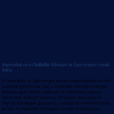
Szporádok és a Chalkidiki-félsziget az Égei-tenger északi
felén
A Szporádok az Égei-tenger északi medencéjében elszórt
szigetek gyűjtőneve, míg a Chalkidiki-félsziget a tenger
északnyugati részén található. A Szporádok szigetei
közül csak 4 lakott: Skiathos, Skopelos, Alonnisos és
Skyros. Mindegyik gyönyörű, a tenger itt rendkívül tiszta
és kék. A Chalkidiki-félszigetet szintén kristálytiszta