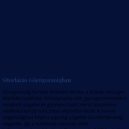
Vitorlázás Görögországban
Görögország Európa délkeleti részén, a Balkán-félsziget
déli felén található. Kristálytiszta vize, gyöngyszemekként
tündöklő szigetei és gyönyörű part menti települései
rendkívül vonzó turisztikai célponttá teszik. A horvát
szigetvilághoz képest a görög szigetek közötti távolság
nagyobb, így a hullámzás okozhat némi