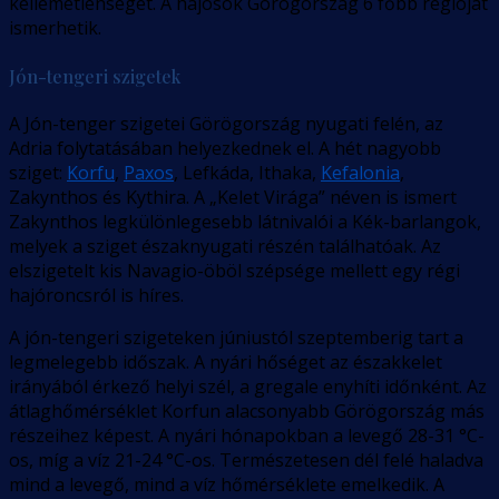
kellemetlenséget. A hajósok Görögország 6 főbb régióját
ismerhetik.
Jón-tengeri szigetek
A Jón-tenger szigetei Görögország nyugati felén, az
Adria folytatásában helyezkednek el. A hét nagyobb
sziget:
Korfu
,
Paxos
, Lefkáda, Ithaka,
Kefalonia
,
Zakynthos és Kythira. A „Kelet Virága” néven is ismert
Zakynthos legkülönlegesebb látnivalói a Kék-barlangok,
melyek a sziget északnyugati részén találhatóak. Az
elszigetelt kis Navagio-öböl szépsége mellett egy régi
hajóroncsról is híres.
A jón-tengeri szigeteken júniustól szeptemberig tart a
legmelegebb időszak. A nyári hőséget az északkelet
irányából érkező helyi szél, a gregale enyhíti időnként. Az
átlaghőmérséklet Korfun alacsonyabb Görögország más
részeihez képest. A nyári hónapokban a levegő 28-31 °C-
os, míg a víz 21-24 °C-os. Természetesen dél felé haladva
mind a levegő, mind a víz hőmérséklete emelkedik. A