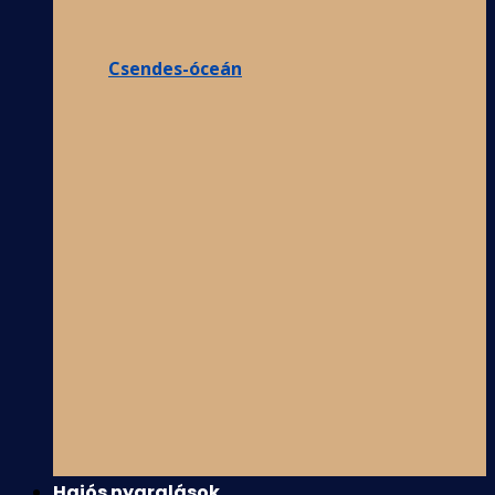
Csendes-óceán
Hajós nyaralások