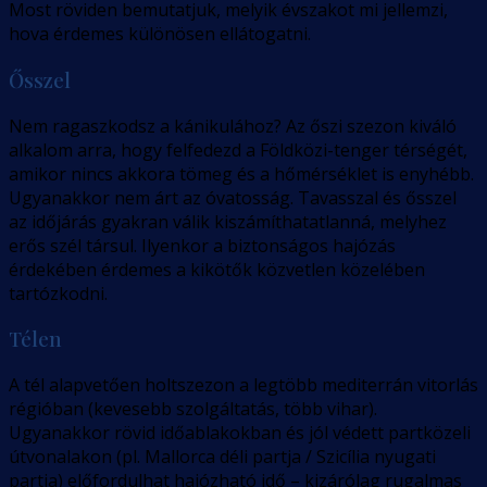
Most röviden bemutatjuk, melyik évszakot mi jellemzi,
hova érdemes különösen ellátogatni.
Ősszel
Nem ragaszkodsz a kánikulához? Az őszi szezon kiváló
alkalom arra, hogy felfedezd a Földközi-tenger térségét,
amikor nincs akkora tömeg és a hőmérséklet is enyhébb.
Ugyanakkor nem árt az óvatosság. Tavasszal és ősszel
az időjárás gyakran válik kiszámíthatatlanná, melyhez
erős szél társul. Ilyenkor a biztonságos hajózás
érdekében érdemes a kikötők közvetlen közelében
tartózkodni.
Télen
A tél alapvetően holtszezon a legtöbb mediterrán vitorlás
régióban (kevesebb szolgáltatás, több vihar).
Ugyanakkor rövid időablakokban és jól védett partközeli
útvonalakon (pl. Mallorca déli partja / Szicília nyugati
partja) előfordulhat hajózható idő – kizárólag rugalmas