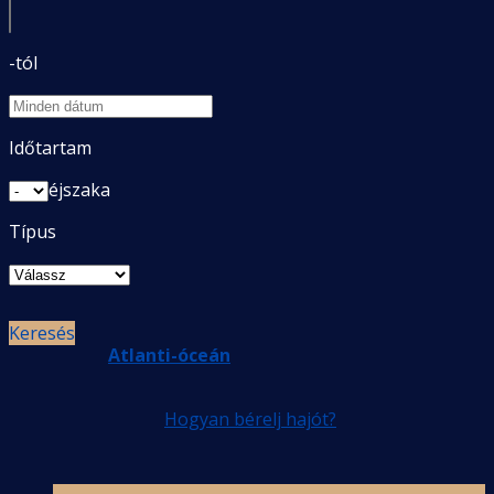
-tól
Európa
Időtartam
éjszaka
Típus
Keresés
Atlanti-óceán
Hogyan bérelj hajót?