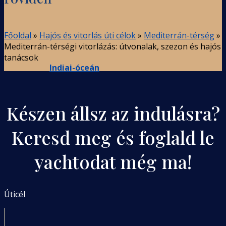
Főoldal
»
Hajós és vitorlás úti célok
»
Mediterrán-térség
»
Mediterrán-térségi vitorlázás: útvonalak, szezon és hajós
tanácsok
Indiai-óceán
Készen állsz az indulásra?
Keresd meg és foglald le
yachtodat még ma!
Úticél