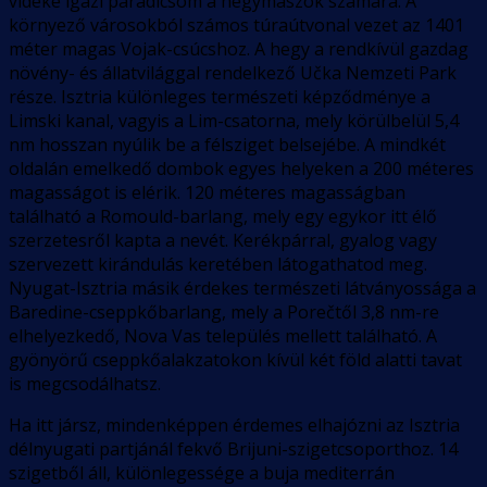
vidéke igazi paradicsom a hegymászók számára. A
környező városokból számos túraútvonal vezet az 1401
méter magas Vojak-csúcshoz. A hegy a rendkívül gazdag
növény- és állatvilággal rendelkező Učka Nemzeti Park
része. Isztria különleges természeti képződménye a
Limski kanal, vagyis a Lim-csatorna, mely körülbelül 5,4
nm hosszan nyúlik be a félsziget belsejébe. A mindkét
oldalán emelkedő dombok egyes helyeken a 200 méteres
magasságot is elérik. 120 méteres magasságban
található a Romould-barlang, mely egy egykor itt élő
szerzetesről kapta a nevét. Kerékpárral, gyalog vagy
szervezett kirándulás keretében látogathatod meg.
Nyugat-Isztria másik érdekes természeti látványossága a
Baredine-cseppkőbarlang, mely a Porečtől 3,8 nm-re
elhelyezkedő, Nova Vas település mellett található. A
gyönyörű cseppkőalakzatokon kívül két föld alatti tavat
is megcsodálhatsz.
Ha itt jársz, mindenképpen érdemes elhajózni az Isztria
délnyugati partjánál fekvő Brijuni-szigetcsoporthoz. 14
szigetből áll, különlegessége a buja mediterrán