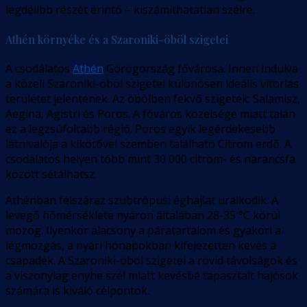
legdélibb részét érintő – kiszámíthatatlan szélre.
Athén környéke és a Szaroniki-öböl szigetei
A csodálatos
Athén
Görögország fővárosa. Innen indulva
a közeli Szaroniki-öböl szigetei különösen ideális vitorlás
területet jelentenek. Az öbölben fekvő szigetek: Salamisz,
Aegina, Agistri és Poros. A főváros közelsége miatt talán
ez a legzsúfoltabb régió. Poros egyik legérdekesebb
látnivalója a kikötővel szemben található Citrom erdő. A
csodálatos helyen több mint 30 000 citrom- és narancsfa
között sétálhatsz.
Athénban félszáraz szubtrópusi éghajlat uralkodik. A
levegő hőmérséklete nyáron általában 28-35 °C körül
mozog. Ilyenkor alacsony a páratartalom és gyakori a
légmozgás, a nyári hónapokban kifejezetten kevés a
csapadék. A Szaroniki-öböl szigetei a rövid távolságok és
a viszonylag enyhe szél miatt kevésbé tapasztalt hajósok
számára is kiváló célpontok.