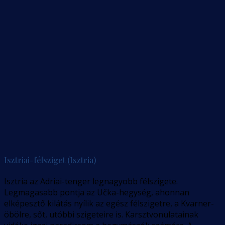
Isztriai-félsziget (Isztria)
Isztria az Adriai-tenger legnagyobb félszigete.
Legmagasabb pontja az Učka-hegység, ahonnan
elképesztő kilátás nyílik az egész félszigetre, a Kvarner-
öbölre, sőt, utóbbi szigeteire is. Karsztvonulatainak