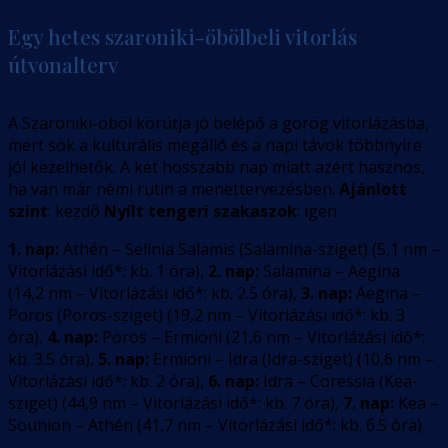
Egy hetes szaroniki-öbölbeli vitorlás
útvonalterv
A Szaroniki-öböl körútja jó belépő a görög vitorlázásba,
mert sok a kulturális megálló és a napi távok többnyire
jól kezelhetők. A két hosszabb nap miatt azért hasznos,
ha van már némi rutin a menettervezésben.
Ajánlott
szint
: kezdő
Nyílt tengeri szakaszok
: igen
1. nap:
Athén – Selinia Salamis (Salamina-sziget)
(
5,1
nm –
Vitorlázási idő*: kb. 1 óra
)
,
2. nap:
Salamina – Aegina
(
14,2
nm –
Vitorlázási idő*: kb. 2.5 óra
)
,
3. nap:
Aegina –
Poros (Poros-sziget)
(
19,2
nm –
Vitorlázási idő*: kb. 3
óra
)
,
4. nap:
Poros – Ermioni
(
21,6
nm –
Vitorlázási idő*:
kb. 3.5 óra
)
,
5. nap:
Ermioni – Idra (Idra-sziget)
(
10,6
nm –
Vitorlázási idő*: kb. 2 óra
)
,
6. nap:
Idra – Coressia (Kea-
sziget)
(
44,9
nm –
Vitorlázási idő*: kb. 7 óra
)
,
7. nap:
Kea –
Sounion – Athén
(
41,7
nm –
Vitorlázási idő*: kb. 6.5 óra
)