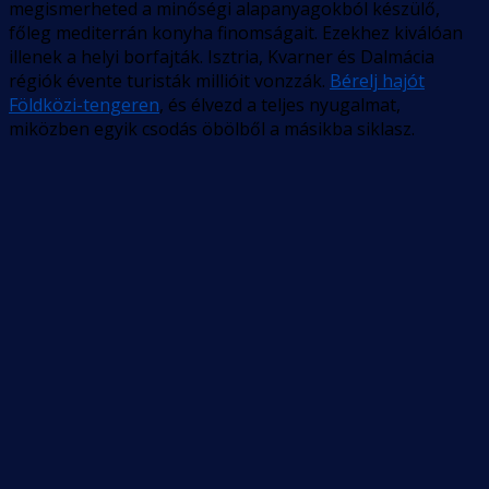
megismerheted a minőségi alapanyagokból készülő,
főleg mediterrán konyha finomságait. Ezekhez kiválóan
illenek a helyi borfajták. Isztria, Kvarner és Dalmácia
régiók évente turisták millióit vonzzák.
Bérelj hajót
Földközi-tengeren
, és élvezd a teljes nyugalmat,
miközben egyik csodás öbölből a másikba siklasz.