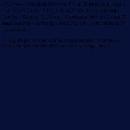
(
31,2
nm –
Vitorlázási idő*: kb. 5 óra
)
,
5. nap:
Vela Luka –
Lovište
(
22,7
nm –
Vitorlázási idő*: kb. 3.5 óra
)
,
6. nap:
Lovište – Sućuraj
(
11,9
nm –
Vitorlázási idő*: kb. 2 óra
)
,
7.
nap:
Sućuraj – Sumartin – Bol
(
27,6
nm –
Vitorlázási idő*:
kb. 4.5 óra
)
* – egy átlagos 43 lábas vitorlás, átlagos időjárási körülmények
között, óránként körülbelül 6-7 csomó sebességgel halad.