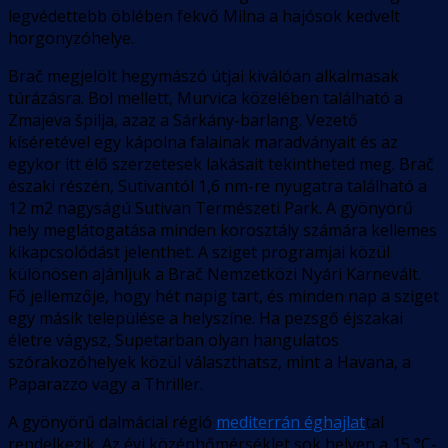
legvédettebb öblében fekvő Milna a hajósok kedvelt
horgonyzóhelye.
Brač megjelölt hegymászó útjai kiválóan alkalmasak
túrázásra. Bol mellett, Murvica közelében található a
Zmajeva špilja, azaz a Sárkány-barlang. Vezető
kíséretével egy kápolna falainak maradványait és az
egykor itt élő szerzetesek lakásait tekintheted meg. Brač
északi részén, Sutivantól 1,6 nm-re nyugatra található a
12 m2 nagyságú Sutivan Természeti Park. A gyönyörű
hely meglátogatása minden korosztály számára kellemes
kikapcsolódást jelenthet. A sziget programjai közül
különösen ajánljuk a Brač Nemzetközi Nyári Karnevált.
Fő jellemzője, hogy hét napig tart, és minden nap a sziget
egy másik települése a helyszíne. Ha pezsgő éjszakai
életre vágysz, Supetarban olyan hangulatos
szórakozóhelyek közül választhatsz, mint a Havana, a
Paparazzo vagy a Thriller.
A gyönyörű dalmáciai régió
mediterrán éghajlat
tal
rendelkezik. Az évi középhőmérséklet sok helyen a 15 °C-