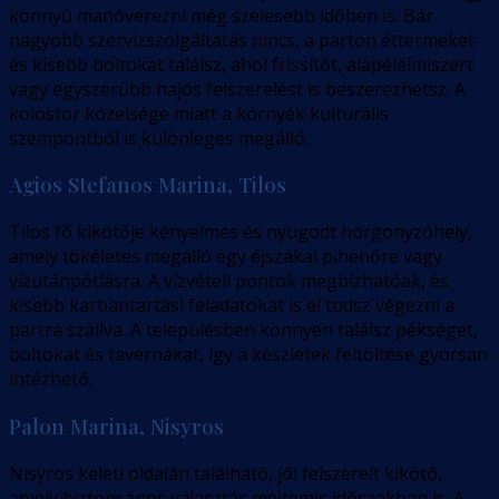
könnyű manőverezni még szelesebb időben is. Bár
nagyobb szervizszolgáltatás nincs, a parton éttermeket
és kisebb boltokat találsz, ahol frissítőt, alapélelmiszert
vagy egyszerűbb hajós felszerelést is beszerezhetsz. A
kolostor közelsége miatt a környék kulturális
szempontból is különleges megálló.
Agios Stefanos Marina, Tilos
Tilos fő kikötője kényelmes és nyugodt horgonyzóhely,
amely tökéletes megálló egy éjszakai pihenőre vagy
vízutánpótlásra. A vízvételi pontok megbízhatóak, és
kisebb karbantartási feladatokat is el tudsz végezni a
partra szállva. A településben könnyen találsz pékséget,
boltokat és tavernákat, így a készletek feltöltése gyorsan
intézhető.
Palon Marina, Nisyros
Nisyros keleti oldalán található, jól felszerelt kikötő,
amely biztonságos választás meltemis időszakban is. A