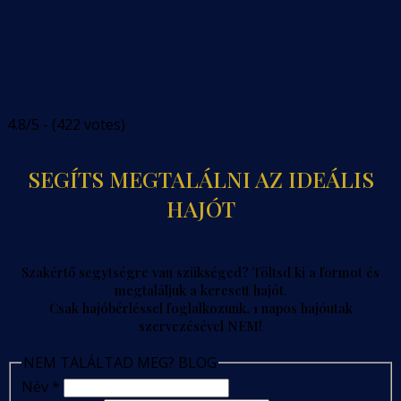
4.8/5 - (422 votes)
SEGÍTS MEGTALÁLNI AZ IDEÁLIS
HAJÓT
Szakértő segytségre van szükséged? Töltsd ki a formot és
megtaláljuk a keresett hajót.
Csak hajóbérléssel foglalkozunk, 1 napos hajóutak
szervezésével NEM!
NEM TALÁLTAD MEG? BLOG
Név
*