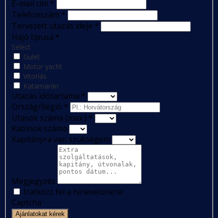
E-mail cím
*
Telefonszám
*
Tervezett utazás ideje
*
Hajó típusa
*
Select
Gulet
Motor yacht
Vitorlás
Katamarán
Utazás időtartama
*
Ország/Régió
*
Utasok száma (max.)
*
Kabinok száma
Kapitányra van szükségem
Megjegyzés
Iratkozz fel a hírlevelünkre!
Captcha
Ajánlatokat kérek