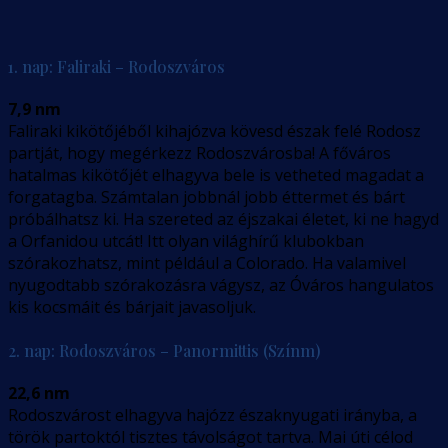
1. nap: Faliraki – Rodoszváros
7,9 nm
Faliraki kikötőjéből kihajózva kövesd észak felé Rodosz
partját, hogy megérkezz Rodoszvárosba! A főváros
hatalmas kikötőjét elhagyva bele is vetheted magadat a
forgatagba. Számtalan jobbnál jobb éttermet és bárt
próbálhatsz ki. Ha szereted az éjszakai életet, ki ne hagyd
a Orfanidou utcát! Itt olyan világhírű klubokban
szórakozhatsz, mint például a Colorado. Ha valamivel
nyugodtabb szórakozásra vágysz, az Óváros hangulatos
kis kocsmáit és bárjait javasoljuk.
2. nap: Rodoszváros – Panormittis (Színm)
22,6 nm
Rodoszvárost elhagyva hajózz északnyugati irányba, a
török partoktól tisztes távolságot tartva. Mai úti célod