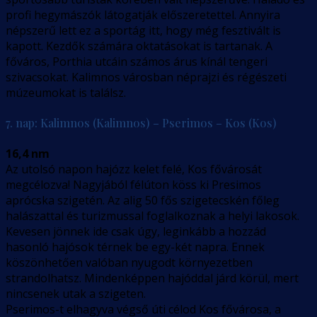
profi hegymászók látogatják előszeretettel. Annyira
népszerű lett ez a sportág itt, hogy még fesztivált is
kapott. Kezdők számára oktatásokat is tartanak. A
főváros, Porthia utcáin számos árus kínál tengeri
szivacsokat. Kalimnos városban néprajzi és régészeti
múzeumokat is találsz.
7. nap: Kalimnos (Kalimnos) – Pserimos – Kos (Kos)
16,4 nm
Az utolsó napon hajózz kelet felé, Kos fővárosát
megcélozva! Nagyjából félúton köss ki Presimos
aprócska szigetén. Az alig 50 fős szigetecskén főleg
halászattal és turizmussal foglalkoznak a helyi lakosok.
Kevesen jönnek ide csak úgy, leginkább a hozzád
hasonló hajósok térnek be egy-két napra. Ennek
köszönhetően valóban nyugodt környezetben
strandolhatsz. Mindenképpen hajóddal járd körül, mert
nincsenek utak a szigeten.
Pserimos-t elhagyva végső úti célod Kos fővárosa, a