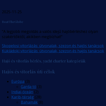
2025-11-25
BoatTheGlobe
"A legjobb megoldás a valós idejű hajóbérléshez olyan
szakértőktől, akikben megbízhat!"
Skopelosi vitorlázás: útvonalak, szezon és hajós tanácsok
Kükládoki vitorlázás: útvonalak, szezon és hajós tanácsok
Hajó és vitorlás bérlés, yacht charter kategóriák
Hajós és vitorlás úti célok
Európa
(3)
Garda tó
(3)
Indiai-óceán
(2)
Karib-térség
(28)
Bahamák
(8)