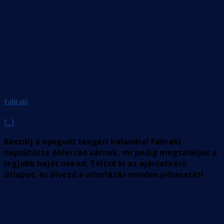
Faliraki
[...]
Készülj a nyugodt tengeri kalandra! Faliraki
napsütötte öblei rád várnak, mi pedig megtaláljuk a
legjobb hajót neked. Töltsd ki az ajánlatkérő
űrlapot, és élvezd a vitorlázás minden pillanatát!