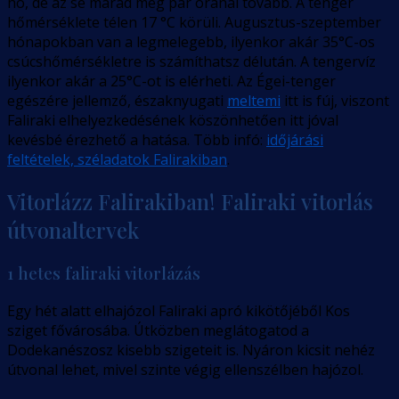
hó, de az se marad meg pár óránál tovább. A tenger
hőmérséklete télen 17 °C körüli. Augusztus-szeptember
hónapokban van a legmelegebb, ilyenkor akár 35°C-os
csúcshőmérsékletre is számíthatsz délután. A tengervíz
ilyenkor akár a 25°C-ot is elérheti. Az Égei-tenger
egészére jellemző, északnyugati
meltemi
itt is fúj, viszont
Faliraki elhelyezkedésének köszönhetően itt jóval
kevésbé érezhető a hatása. Több infó:
időjárási
feltételek, széladatok Falirakiban
.
Vitorlázz Falirakiban! Faliraki vitorlás
útvonaltervek
1 hetes faliraki vitorlázás
Egy hét alatt elhajózol Faliraki apró kikötőjéből Kos
sziget fővárosába. Útközben meglátogatod a
Dodekanészosz kisebb szigeteit is. Nyáron kicsit nehéz
útvonal lehet, mivel szinte végig ellenszélben hajózol.