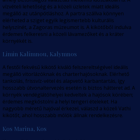
vízvételi lehetőség és a közeli üzletek miatt ideális
megálló az utánpótláshoz. A partra szállva könnyen
elérheted a sziget egyik legismertebb kulturális
helyszínét, a Zagoras múzeumot is. A kikötőből indulva
érdemes felkeresni a közeli lávamezőket és a kráter
környékét is.
Limin Kalímnou, Kalymnos
A festői fekvésű kikötő kiváló felszereltségével ideális
megálló vitorlázóknak és charterhajósoknak. Elérhető
tankolás, frissvíz-vétel és alapvető karbantartás, így
hosszabb útvonaltervezés esetén is biztos hátteret ad. A
környék vendéglátóhelyei kedveltek a hajósok körében;
érdemes megkóstolni a helyi tengeri ételeket. Ha
nagyobb méretű hajóval érkezel, válaszd a közeli Vathi
kikötőt, ahol hosszabb mólók állnak rendelkezésre.
Kos Marina, Kos