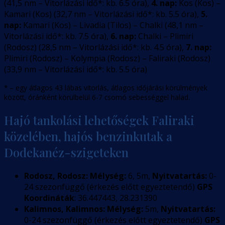
(
41,5
nm –
Vitorlázási idő*: kb. 6.5 óra
)
,
4. nap:
Kos (Kos) –
Kamari (Kos)
(
32,7
nm –
Vitorlázási idő*: kb. 5.5 óra
)
,
5.
nap:
Kamari (Kos) – Livadia (Tilos) – Chalki
(
48,1
nm –
Vitorlázási idő*: kb. 7.5 óra
)
,
6. nap:
Chalki – Plimiri
(Rodosz)
(
28,5
nm –
Vitorlázási idő*: kb. 4.5 óra
)
,
7. nap:
Plimiri (Rodosz) – Kolympia (Rodosz) – Faliraki (Rodosz)
(
33,9
nm –
Vitorlázási idő*: kb. 5.5 óra
)
* – egy átlagos 43 lábas vitorlás, átlagos időjárási körülmények
között, óránként körülbelül 6-7 csomó sebességgel halad.
Hajó tankolási lehetőségek Faliraki
közelében, hajós benzinkutak a
Dodekanéz-szigeteken
Rodosz, Rodosz:
Mélység:
6, 5m,
Nyitvatartás:
0-
24 szezonfüggő (érkezés előtt egyeztetendő)
GPS
Koordináták
: 36.447443, 28.231390
Kalimnos, Kalimnos:
Mélység:
5m,
Nyitvatartás:
0-24 szezonfüggő (érkezés előtt egyeztetendő)
GPS