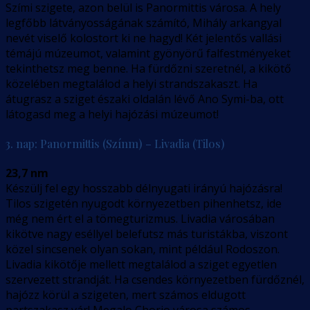
Szími szigete, azon belül is Panormittis városa. A hely
legfőbb látványosságának számító, Mihály arkangyal
nevét viselő kolostort ki ne hagyd! Két jelentős vallási
témájú múzeumot, valamint gyönyörű falfestményeket
tekinthetsz meg benne. Ha fürdőzni szeretnél, a kikötő
közelében megtalálod a helyi strandszakaszt. Ha
átugrasz a sziget északi oldalán lévő Ano Symi-ba, ott
látogasd meg a helyi hajózási múzeumot!
3. nap: Panormittis (Színm) – Livadia (Tilos)
23,7 nm
Készülj fel egy hosszabb délnyugati irányú hajózásra!
Tilos szigetén nyugodt környezetben pihenhetsz, ide
még nem ért el a tömegturizmus. Livadia városában
kikötve nagy eséllyel belefutsz más turistákba, viszont
közel sincsenek olyan sokan, mint például Rodoszon.
Livadia kikötője mellett megtalálod a sziget egyetlen
szervezett strandját. Ha csendes környezetben fürdőznél,
hajózz körül a szigeten, mert számos eldugott