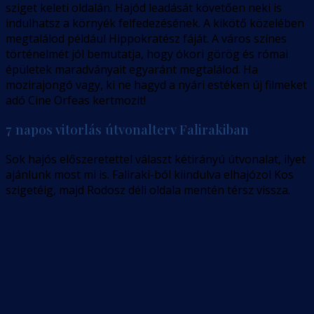
sziget keleti oldalán. Hajód leadását követően neki is
indulhatsz a környék felfedezésének. A kikötő közelében
megtalálod például Hippokratész fáját. A város színes
történelmét jól bemutatja, hogy ókori görög és római
épületek maradványait egyaránt megtalálod. Ha
mozirajongó vagy, ki ne hagyd a nyári estéken új filmeket
adó Cine Orfeas kertmozit!
7 napos vitorlás útvonalterv Falirakiban
Sok hajós előszeretettel választ kétirányú útvonalat, ilyet
ajánlunk most mi is. Faliraki-ból kiindulva elhajózol Kos
szigetéig, majd Rodosz déli oldala mentén térsz vissza.