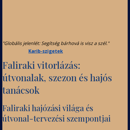
"Globális jelenlét: Segítség bárhová is visz a szél."
Karib-szigetek
Faliraki vitorlázás:
útvonalak, szezon és hajós
tanácsok
Faliraki hajózási világa és
útvonal-tervezési szempontjai