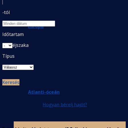
-tól
Európa
Időtartam
éjszaka
Típus
Keresés
Atlanti-óceán
Hogyan bérelj hajót?