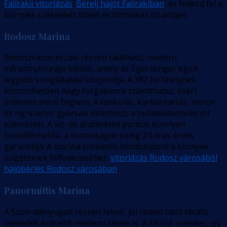
Falirakii vitorlázás
.
Bérelj hajót Falirakiban
, és fedezd fel a
környék szélvédett öbleit és homokos strandjait.
Rodosz Marina
Rodoszváros északi részén található, modern
infrastruktúrájú kikötő, amely az Égei-tenger egyik
legjobb szolgáltatási központja. A 382 férőhelynek
köszönhetően nagy forgalomra számíthatsz, ezért
érdemes előre foglalni. A tankolás, karbantartás, motor-
és rig-szerviz gyorsan intézhető, a hulladékkezelés jól
szervezett. A víz- és áramvételi pontok könnyen
hozzáférhetők, a biztonságot pedig 24 órás őrzés
garantálja. A marina tökéletes kiindulópont a környék
szigeteinek felfedezéséhez.
vitorlázás Rodosz városából
,
hajóbérlés Rodosz városában
Panormittis Marina
A Szími délnyugati részén fekvő, jól védett öböl ideális
menedék erősebb meltemi idején is. A kikötő csendes, így