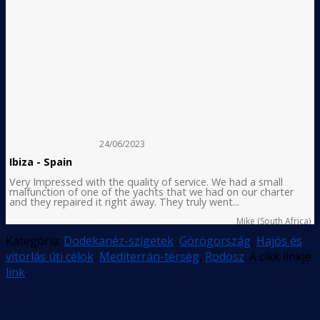
24/06/2023
Ibiza - Spain
Very Impressed with the quality of service. We had a small
malfunction of one of the yachts that we had on our charter
and they repaired it right away. They truly went...
Mike (South Africa)
Kategória:
Dodekanéz-szigetek
,
Görögország
,
Hajós és
vitorlás úti célok
,
Mediterrán-térség
,
Rodosz
. A cikk linkje:
link
.