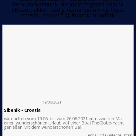
bemutatkoznunk. Ha most foglalsz nálunk
először, akkor pedig hamarosan meg fogsz
ismerni minket." 🙂 Rólunk mondták:
19/06/2021
Sibenik - Croatia
wir durften vom 19.06. bis zum 26.06.2021 zum zweiten Mal
einen wunderschönen Urlaub auf einer BoatTheGlobe-Yacht
genießen.Mit dem wunderschönen Bali...
Anna und Günter (Austria)