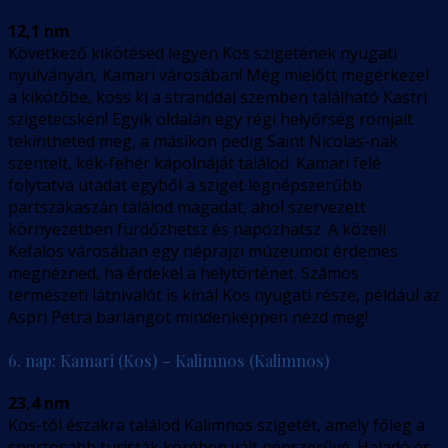
12,1 nm
Következő kikötésed legyen Kos szigetének nyugati
nyúlványán, Kamari városában! Még mielőtt megérkezel
a kikötőbe, köss ki a stranddal szemben található Kastri
szigetecskén! Egyik oldalán egy régi helyőrség romjait
tekintheted meg, a másikon pedig Saint Nicolas-nak
szentelt, kék-fehér kápolnáját találod. Kamari felé
folytatva utadat egyből a sziget legnépszerűbb
partszakaszán találod magadat, ahol szervezett
környezetben fürdőzhetsz és napozhatsz. A közeli
Kefalos városában egy néprajzi múzeumot érdemes
megnézned, ha érdekel a helytörténet. Számos
természeti látnivalót is kínál Kos nyugati része, például az
Aspri Petra barlangot mindenképpen nézd meg!
6. nap: Kamari (Kos) – Kalimnos (Kalimnos)
23,4 nm
Kos-tól északra találod Kalimnos szigetét, amely főleg a
sportosabb turisták körében vált népszerűvé. Haladó és