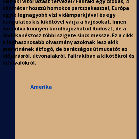
Faliraki vitorlázást tervezel? Faliraki egy csodás, 4
kilométer hosszú homokos partszakasszal, Európa
egyik legnagyobb vízi vidámparkjával és egy
hangulatos kis kikötővel várja a hajósokat. Innen
kiindulva könnyen körülhajózhatod Rodoszt, de a
Dodekanészosz többi szigete sincs messze. Ez a cikk
a leghasznosabb olvasmány azoknak lesz akik
szeretnének átfogó, de barátságos útmutatót az
időjárásról, útvonalakról, Falirakiban a kikötőkről és
látnivalókról.
Amerika