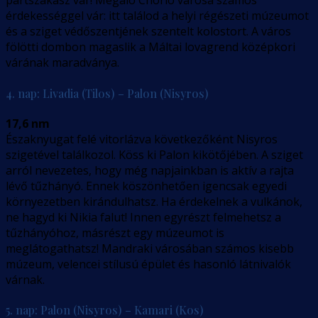
partszakasz vár! Megalo Chorio városa számos
érdekességgel vár: itt találod a helyi régészeti múzeumot
és a sziget védőszentjének szentelt kolostort. A város
fölötti dombon magaslik a Máltai lovagrend középkori
várának maradványa.
4. nap: Livadia (Tilos) – Palon (Nisyros)
17,6 nm
Északnyugat felé vitorlázva következőként Nisyros
szigetével találkozol. Köss ki Palon kikötőjében. A sziget
arról nevezetes, hogy még napjainkban is aktív a rajta
lévő tűzhányó. Ennek köszönhetően igencsak egyedi
környezetben kirándulhatsz. Ha érdekelnek a vulkánok,
ne hagyd ki Nikia falut! Innen egyrészt felmehetsz a
tűzhányóhoz, másrészt egy múzeumot is
meglátogathatsz! Mandraki városában számos kisebb
múzeum, velencei stílusú épület és hasonló látnivalók
várnak.
5. nap: Palon (Nisyros) – Kamari (Kos)