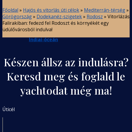
Főoldal
»
Hajós és vitorlás úti célok
»
Mediterrán-térség
»
Görögország
»
Dodekanéz-szigetek
»
Rodosz
»
Vitorlázás
Falirakiban: fedezd fel Rodoszt és környékét egy
üdülővárosból indulva!
Indiai-óceán
Készen állsz az indulásra?
Keresd meg és foglald le
yachtodat még ma!
Úticél