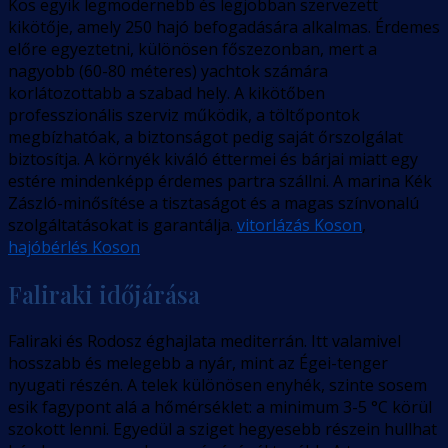
Kos egyik legmodernebb és legjobban szervezett
kikötője, amely 250 hajó befogadására alkalmas. Érdemes
előre egyeztetni, különösen főszezonban, mert a
nagyobb (60-80 méteres) yachtok számára
korlátozottabb a szabad hely. A kikötőben
professzionális szerviz működik, a töltőpontok
megbízhatóak, a biztonságot pedig saját őrszolgálat
biztosítja. A környék kiváló éttermei és bárjai miatt egy
estére mindenképp érdemes partra szállni. A marina Kék
Zászló-minősítése a tisztaságot és a magas színvonalú
szolgáltatásokat is garantálja.
vitorlázás Koson
,
hajóbérlés Koson
Faliraki időjárása
Faliraki és Rodosz éghajlata mediterrán. Itt valamivel
hosszabb és melegebb a nyár, mint az Égei-tenger
nyugati részén. A telek különösen enyhék, szinte sosem
esik fagypont alá a hőmérséklet: a minimum 3-5 °C körül
szokott lenni. Egyedül a sziget hegyesebb részein hullhat