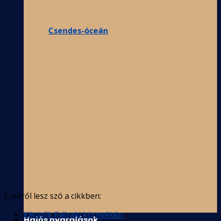
Csendes-óceán
Ezekről lesz szó a cikkben:
Kikötők Faliraki környékén
Hajós nyaralások