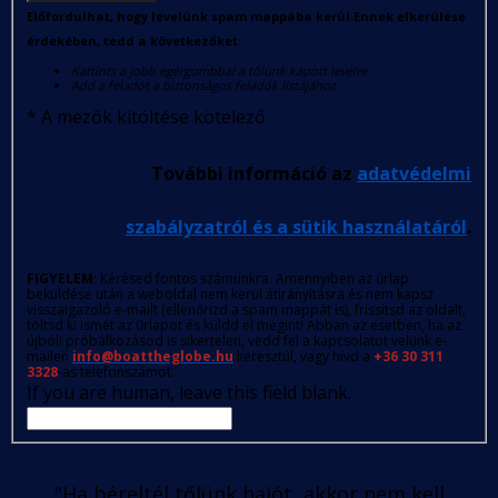
Előfordulhat, hogy levelünk spam mappába kerül.Ennek elkerülése
érdekében, tedd a következőket:
Kattints a jobb egérgombbal a tőlünk kapott levélre
Add a feladót a biztonságos feladók listájához
*
A mezők kitöltése kötelező
További információ az
adatvédelmi
szabályzatról és a sütik használatáról
.
FIGYELEM
: Kérésed fontos számunkra. Amennyiben az űrlap
beküldése után a weboldal nem kerül átirányításra és nem kapsz
visszaigazoló e-mailt (ellenőrizd a spam mappát is), frissítsd az oldalt,
töltsd ki ismét az űrlapot és küldd el megint! Abban az esetben, ha az
újbóli próbálkozásod is sikertelen, vedd fel a kapcsolatot velünk e-
mailen
info@boattheglobe.hu
keresztül, vagy hívd a
+36 30 311
3328
-as telefonszámot.
If you are human, leave this field blank.
"Ha béreltél tőlünk hajót, akkor nem kell