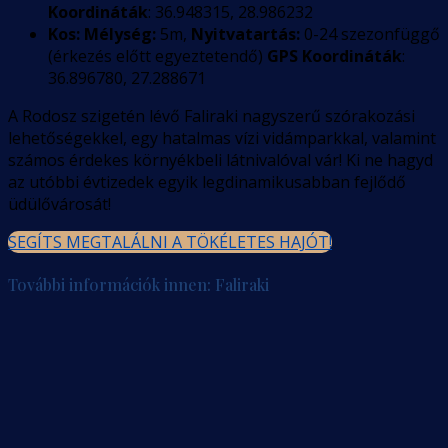
Koordináták
: 36.948315, 28.986232
Kos:
Mélység:
5m,
Nyitvatartás:
0-24 szezonfüggő
(érkezés előtt egyeztetendő)
GPS Koordináták
:
36.896780, 27.288671
A Rodosz szigetén lévő Faliraki nagyszerű szórakozási
lehetőségekkel, egy hatalmas vízi vidámparkkal, valamint
számos érdekes környékbeli látnivalóval vár! Ki ne hagyd
az utóbbi évtizedek egyik legdinamikusabban fejlődő
üdülővárosát!
SEGÍTS MEGTALÁLNI A TÖKÉLETES HAJÓT!
További információk innen: Faliraki