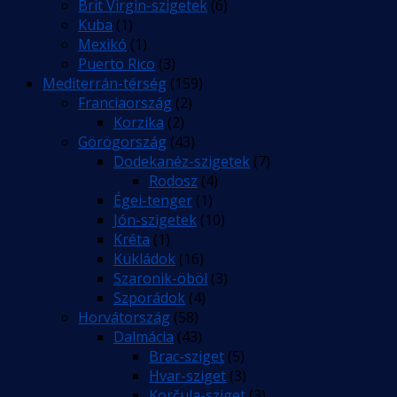
Brit Virgin-szigetek
(6)
Kuba
(1)
Mexikó
(1)
Puerto Rico
(3)
Mediterrán-térség
(159)
Franciaország
(2)
Korzika
(2)
Görögország
(43)
Dodekanéz-szigetek
(7)
Rodosz
(4)
Égei-tenger
(1)
Jón-szigetek
(10)
Kréta
(1)
Kükládok
(16)
Szaronik-öböl
(3)
Szporádok
(4)
Horvátország
(58)
Dalmácia
(43)
Brac-sziget
(5)
Hvar-sziget
(3)
Korčula-sziget
(3)