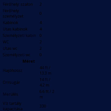
Férőhely: szalon
2
Férőhely:
0
személyzet
Kabinok
4
Utas kabinok
4
Személyzeti kabin
0
WC
2
Utas wc
2
Személyzeti wc
0
Méret
44 ft /
Hajóhossz
13.3 m
14 ft /
Orrsugár
4.2 m
6.6 ft / 2
Merülés
m
Víz tartály
330
kapacitása