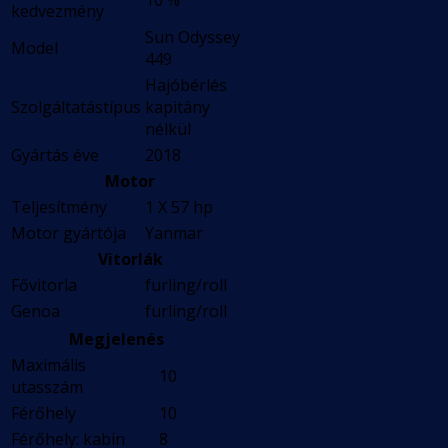
10 %
kedvezmény
Sun Odyssey
Model
449
Hajóbérlés
Szolgáltatástípus
kapitány
nélkül
Gyártás éve
2018
Motor
Teljesítmény
1 X 57 hp
Motor gyártója
Yanmar
Vitorlák
Fővitorla
furling/roll
Genoa
furling/roll
Megjelenés
Maximális
10
utasszám
Férőhely
10
Férőhely: kabin
8