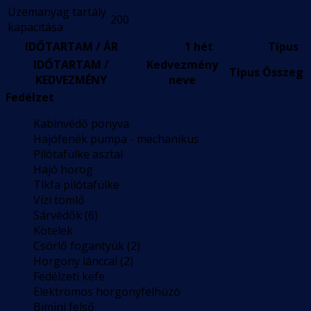
Üzemanyag tartály
200
kapacitása
IDŐTARTAM / ÁR
1 hét
Típus
IDŐTARTAM /
Kedvezmény
Típus
Összeg
KEDVEZMÉNY
neve
Fedélzet
Kabinvédő ponyva
Hajófenék pumpa - mechanikus
Pilótafülke asztal
Hajó horog
Tíkfa pilótafülke
Vízi tömlő
Sárvédők (6)
Kötelek
Csörlő fogantyúk (2)
Horgony lánccal (2)
Fedélzeti kefe
Elektromos horgonyfelhúzó
Bimini felső