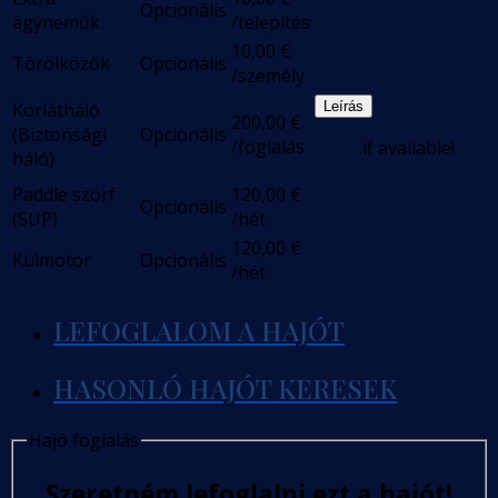
Opcionális
ágyneműk
/telepítés
10,00
€
Törölközők
Opcionális
/személy
Korlátháló
Leírás
200,00
€
(Biztonsági
Opcionális
/foglalás
.if available!
háló)
Paddle szörf
120,00
€
Opcionális
(SUP)
/hét
120,00
€
Külmotor
Opcionális
/hét
LEFOGLALOM A HAJÓT
HASONLÓ HAJÓT KERESEK
Hajó foglalás
Szeretném lefoglalni ezt a hajót!