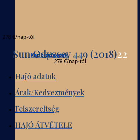
278 €
/nap-tól
Sun Odyssey 449 (2018)
22
Karib-szigetek
278 €
/nap-tól
Hajó adatok
Árak/Kedvezmények
Felszereltség
HAJÓ ÁTVÉTELE