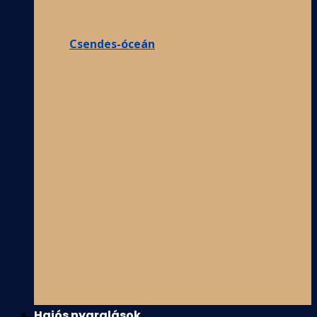
Csendes-óceán
Hajós nyaralások