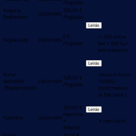
/foglalás
Kutya a
200,00
€
Opcionális
fedélzeten
/foglalás
Leírás
0
€
.+ 20% extra
Regatta díj
Opcionális
/foglalás
fee + 500 Eur
extra deposit
Leírás
Korai
.check in from
120,00
€
beszállás
Opcionális
13.00h (
/foglalás
/Bejelentkezés
confirmation
at the base )
200,00
€
Leírás
naponta
Kapitány
Opcionális
+
.+ own cabin
étkezés
Extra
10,00
€