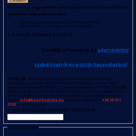
Elküldöm
Előfordulhat, hogy levelünk spam mappába kerül. Ennek elkerülése
érdekében, tedd a következőket:
Kattints a jobb egérgombbal a tőlünk kapott levélre
Add a feladót a biztonságos feladók listájához
*
A mezők kitöltése kötelező
További információ az
adatvédelmi
szabályzatról és a sütik használatáról
.
FIGYELEM
: Kérésed fontos számunkra. Amennyiben az űrlap
beküldése után a weboldal nem kerül átirányításra és nem kapsz
visszaigazoló e-mailt (ellenőrizd a spam mappát is), frissítsd az oldalt,
töltsd ki ismét az űrlapot és küldd el megint! Abban az esetben, ha az
újbóli próbálkozásod is sikertelen, vedd fel a kapcsolatot velünk e-
mailen
info@boattheglobe.hu
keresztül, vagy hívd a
+36 30 311
3328
-as telefonszámot.
If you are human, leave this field blank.
Hasonló hajó