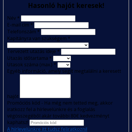
Hasonló hajót keresek!
Név
*
E-mail cím
*
Telefonszám
*
Kapitányra van szükségem
*
Tervezett utazás ideje
*
Utazás időtartama
*
Utasok száma (max.)
*
Egyéb információ, amely segít megtalálni a keresett
hajót
Promóciós kód - Ha még nem tetted meg, akkor
iratkozz fel a hírlevelünkre és a foglalás
végösszegéből akár további 80€ kedvezményt
kaphatsz!
A hírlevelünkre itt tudsz feliratkozni!