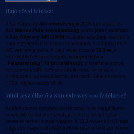
Hajó rövid leírása:
A Sun Odyssey 449
vitorlás hajó
2018-ben épült, és
ACI Marina Pula, Horvátország
kikötőjében található.
A
Sun Odyssey 449 (2018)
részletes adatlapja alapján a
hajó legfeljebb 8 fő számára alkalmas, 4 kabinnal és 2
WC-vel rendelkezik. A hajó teljes hossza
13,3 m
. A
fontosabb felszereltsége(i) (
a teljes lista a
"Felszereltség" fülön található
): pilótafülke asztal,
robotpilóta, GPS, GPS pilótafülkében, forró víz és
orrhajtómű. Kötelező extrák: szervízdíj. Bejelentkezés:
17:00, Kijelentkezés: 09:00.
Mitől lesz élhető a Sun Odyssey 449 fedélzete?
Az elektromos horgonycsörlő több rövid megállásnál
kevesebb fizikai munkával jár, ezért a horgonyzás
kevésbé terheli a legénységet. A 13,3 méter körüli hajó
nagyobb csapatnál átláthatóbbá teszi a fedélzeti rutint,