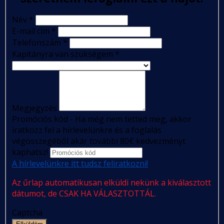
Név
*
E-mail cím
*
Telefonszám
*
Kapitányra van szükségem
*
Megjegyzés
Promóciós kód - Ha még nem tetted meg, akkor
iratkozz fel a hírlevelünkre és a foglalás
végösszegéből akár további 80€ kedvezményt
kaphatsz!
A hírlevelünkre itt tudsz feliratkozni!
Az űrlap automatikusan elküldi nekünk a kiválasztott
dátumot, de CSAK HA VÁLASZTOTTÁL.
Captcha