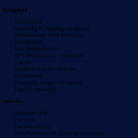
Navigáció
Robotpilóta
Sebesség és mélységi hangjelző
Szélsebesség mérő műszerek
Pilótakönyv
GPS térképplotter
GPS térképplotter - pilótafülke
Távcső
Széljelző az árbóc csúcsán
Orrhajtómű
Elválasztó, tengeri térképhez
Hajózási térképek
Galéria
Hűtőszekrény
Forró víz
Gázpalackok (2)
Konyhai eszközök (konyhai felszerelés,