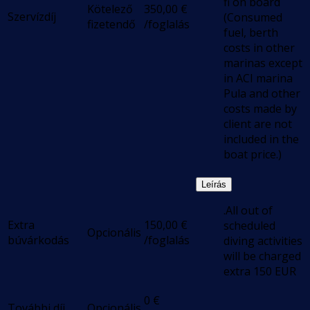
fi on board
Kötelező
350,00
€
Szervízdíj
(Consumed
fizetendő
/foglalás
fuel, berth
costs in other
marinas except
in ACI marina
Pula and other
costs made by
client are not
included in the
boat price.)
Leírás
.All out of
Extra
150,00
€
scheduled
Opcionális
búvárkodás
/foglalás
diving activities
will be charged
extra 150 EUR
0
€
További díj
Opcionális