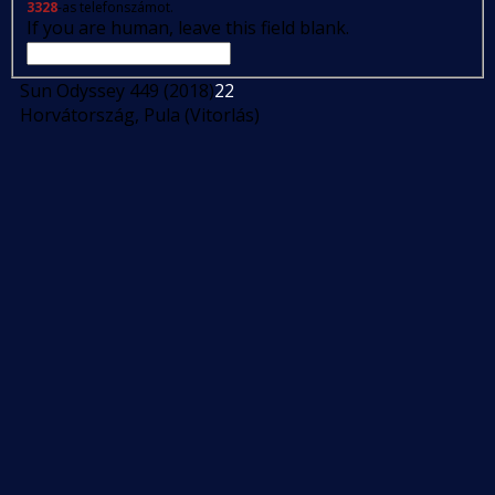
3328
-as telefonszámot.
If you are human, leave this field blank.
Sun Odyssey 449 (2018)
22
Horvátország, Pula (Vitorlás)