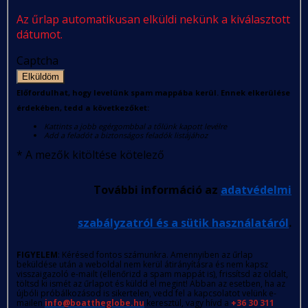
Az űrlap automatikusan elküldi nekünk a kiválasztott
dátumot.
Captcha
Elküldöm
Előfordulhat, hogy levelünk spam mappába kerül. Ennek elkerülése
érdekében, tedd a következőket:
Kattints a jobb egérgombbal a tőlünk kapott levélre
Add a feladót a biztonságos feladók listájához
*
A mezők kitöltése kötelező
További információ az
adatvédelmi
szabályzatról és a sütik használatáról
.
FIGYELEM
: Kérésed fontos számunkra. Amennyiben az űrlap
beküldése után a weboldal nem kerül átirányításra és nem kapsz
visszaigazoló e-mailt (ellenőrizd a spam mappát is), frissítsd az oldalt,
töltsd ki ismét az űrlapot és küldd el megint! Abban az esetben, ha az
újbóli próbálkozásod is sikertelen, vedd fel a kapcsolatot velünk e-
mailen
info@boattheglobe.hu
keresztül, vagy hívd a
+36 30 311