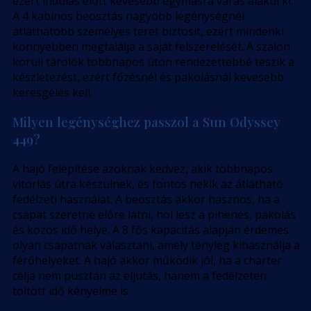
ezért indulás előtt kevesebb egymásra várás alakul ki.
A 4 kabinos beosztás nagyobb legénységnél
átláthatóbb személyes teret biztosít, ezért mindenki
könnyebben megtalálja a saját felszerelését. A szalon
körüli tárolók többnapos úton rendezettebbé teszik a
készletezést, ezért főzésnél és pakolásnál kevesebb
keresgélés kell.
Milyen legénységhez passzol a Sun Odyssey
449?
A hajó felépítése azoknak kedvez, akik többnapos
vitorlás útra készülnek, és fontos nekik az átlátható
fedélzeti használat. A beosztás akkor hasznos, ha a
csapat szeretné előre látni, hol lesz a pihenés, pakolás
és közös idő helye. A 8 fős kapacitás alapján érdemes
olyan csapatnak választani, amely tényleg kihasználja a
férőhelyeket. A hajó akkor működik jól, ha a charter
célja nem pusztán az eljutás, hanem a fedélzeten
töltött idő kényelme is.