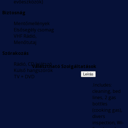
evőeszközök)
Biztosnág
Mentőmellények
Elsősegély csomag
VHF Rádió,
Menőtutaj
Szórakozás
Rádió, CD lejátszó
Választható Szolgáltatások
Külső hangszórók
Leírás
TV + DVD
.Includes:
cleaning, bed
lines, 2 gas
bottles
(cooking gas),
divers
inspection, Wi-