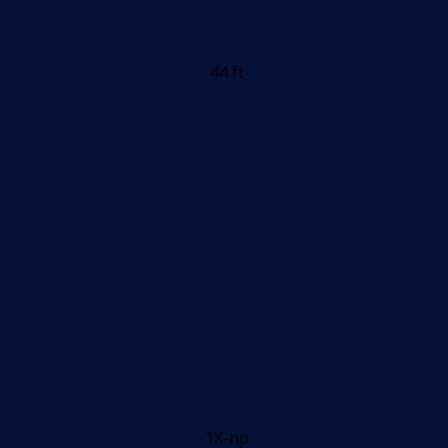
44 ft
1X-hp