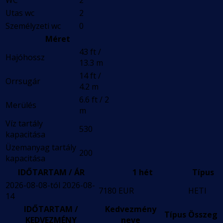
WC
2
Utas wc
2
Személyzeti wc
0
Méret
43 ft /
Hajóhossz
13.3 m
14 ft /
Orrsugár
4.2 m
6.6 ft / 2
Merülés
m
Víz tartály
530
kapacitása
Üzemanyag tartály
200
kapacitása
IDŐTARTAM / ÁR
1 hét
Típus
2026-08-08-tól 2026-08-
7180 EUR
HETI
14
IDŐTARTAM /
Kedvezmény
Típus
Összeg
KEDVEZMÉNY
neve