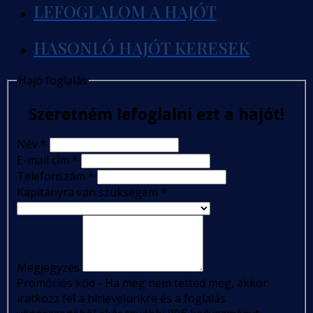
LEFOGLALOM A HAJÓT
HASONLÓ HAJÓT KERESEK
Hajó foglalás
Szeretném lefoglalni ezt a hajót!
Név
*
E-mail cím
*
Telefonszám
*
Kapitányra van szükségem
*
Megjegyzés
Promóciós kód - Ha még nem tetted meg, akkor
iratkozz fel a hírlevelünkre és a foglalás