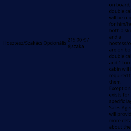
on board,
double ca
will be re
for him/he
both a sk
and a
215,00
€
/
Hosztesz/Szakács
Opcionális
hostess/
éjszaka
are on bo
double ca
and 1 for
cabin will
required 
them.
Exception
exists for
specific l
Sales Age
will provi
more deta
about the