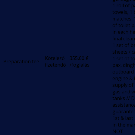
1 roll of 
towels, 1 
matches, 1
of toilet 
in each he
final clean
1 set of b
sheets / c
Kötelező
355,00
€
1 set of t
Preparation fee
fizetendő
/foglalás
pax, dingh
outboard
engine & i
supply of 
gas and w
tanks // 
assistanc
guarantee
1st & last
in the mar
NOT