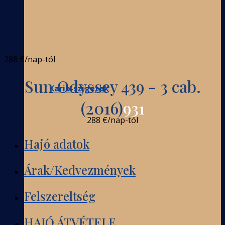
288 €
/nap-tól
Sun Odyssey 439 - 3 cab.
Karib-szigetek
(2016)
931
288 €
/nap-tól
Hajó adatok
Árak/Kedvezmények
Felszereltség
HAJÓ ÁTVÉTELE