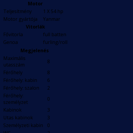
Motor
Teljesítmény
1 X 54 hp
Motor gyártója
Yanmar
Vitorlák
Fővitorla
full batten
Genoa
furling/roll
Megjelenés
Maximális
8
utasszám
Férőhely
8
Férőhely: kabin
6
Férőhely: szalon
2
Férőhely:
0
személyzet
Kabinok
3
Utas kabinok
3
Személyzeti kabin
0