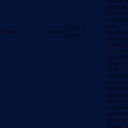
double ca
will be re
for him/he
both a sk
and a
250,00
€
/
Kapitány
Opcionális
hostess/
éjszaka
are on bo
double ca
and 1 for
cabin will
required 
them.
Exception
exists for
specific l
Sales Age
will provi
more deta
about the
different 
models