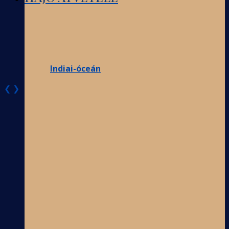
Indiai-óceán
❮
❯