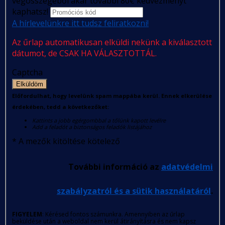
végösszegéből akár további 80€ kedvezményt
kaphatsz!
A hírlevelünkre itt tudsz feliratkozni!
Az űrlap automatikusan elküldi nekünk a kiválasztott
dátumot, de CSAK HA VÁLASZTOTTÁL.
Captcha
Elküldöm
Előfordulhat, hogy levelünk spam mappába kerül. Ennek elkerülése
érdekében, tedd a következőket:
Kattints a jobb egérgombbal a tőlünk kapott levélre
Add a feladót a biztonságos feladók listájához
*
A mezők kitöltése kötelező
További információ az
adatvédelmi
szabályzatról és a sütik használatáról
.
FIGYELEM
: Kérésed fontos számunkra. Amennyiben az űrlap
beküldése után a weboldal nem kerül átirányításra és nem kapsz