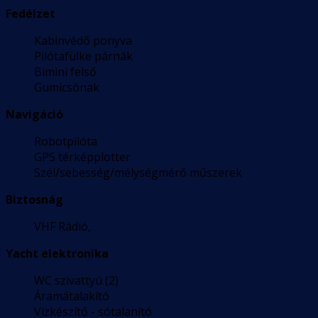
Fedélzet
Kabinvédő ponyva
Pilótafülke párnák
Bimini felső
Gumicsónak
Navigáció
Robotpilóta
GPS térképplotter
Szél/sebesség/mélységmérő műszerek
Biztosnág
VHF Rádió,
Yacht elektronika
WC szivattyú (2)
Áramátalakító
Vízkészítő - sótalanító