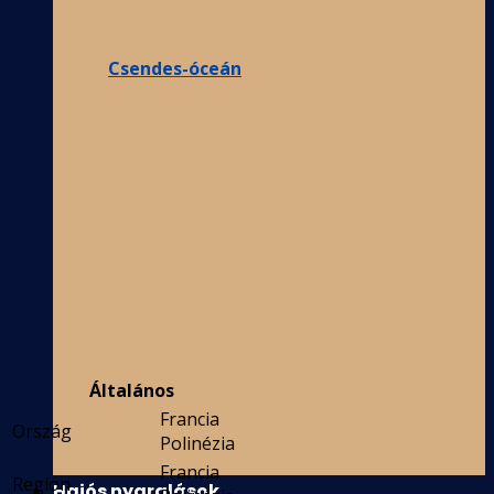
Csendes-óceán
Általános
Francia
Ország
Polinézia
Francia
Region
Hajós nyaralások