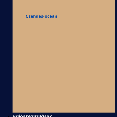
Csendes-óceán
Hajós nyaralások