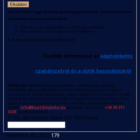
Elküldöm
Előfordulhat, hogy levelünk spam mappába kerül. Ennek elkerülése
érdekében, tedd a következőket:
Kattints a jobb egérgombbal a tőlünk kapott levélre
Add a feladót a biztonságos feladók listájához
*
A mezők kitöltése kötelező
További információ az
adatvédelmi
szabályzatról és a sütik használatáról
.
FIGYELEM
: Kérésed fontos számunkra. Amennyiben az űrlap
beküldése után a weboldal nem kerül átirányításra és nem kapsz
visszaigazoló e-mailt (ellenőrizd a spam mappát is), frissítsd az oldalt,
töltsd ki ismét az űrlapot és küldd el megint! Abban az esetben, ha az
újbóli próbálkozásod is sikertelen, vedd fel a kapcsolatot velünk e-
mailen
info@boattheglobe.hu
keresztül, vagy hívd a
+36 30 311
3328
-as telefonszámot.
If you are human, leave this field blank.
Greenline 40 (2022)
179