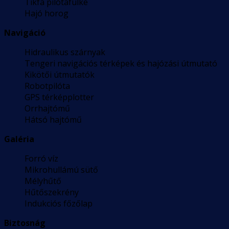
Tíkfa pilótafülke
Hajó horog
Navigáció
Hidraulikus szárnyak
Tengeri navigációs térképek és hajózási útmutató
Kikötői útmutatók
Robotpilóta
GPS térképplotter
Orrhajtómű
Hátsó hajtómű
Galéria
Forró víz
Mikrohullámú sütő
Mélyhűtő
Hűtőszekrény
Indukciós főzőlap
Biztosnág