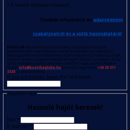
*
A mezők kitöltése kötelező
További információ az
adatvédelmi
szabályzatról és a sütik használatáról
.
FIGYELEM
: Kérésed fontos számunkra. Amennyiben az űrlap
beküldése után a weboldal nem kerül átirányításra és nem kapsz
visszaigazoló e-mailt (ellenőrizd a spam mappát is), frissítsd az oldalt,
töltsd ki ismét az űrlapot és küldd el megint! Abban az esetben, ha az
újbóli próbálkozásod is sikertelen, vedd fel a kapcsolatot velünk e-
mailen
info@boattheglobe.hu
keresztül, vagy hívd a
+36 30 311
3328
-as telefonszámot.
If you are human, leave this field blank.
Hasonló hajó
Hasonló hajót keresek!
Név
*
E-mail cím
*