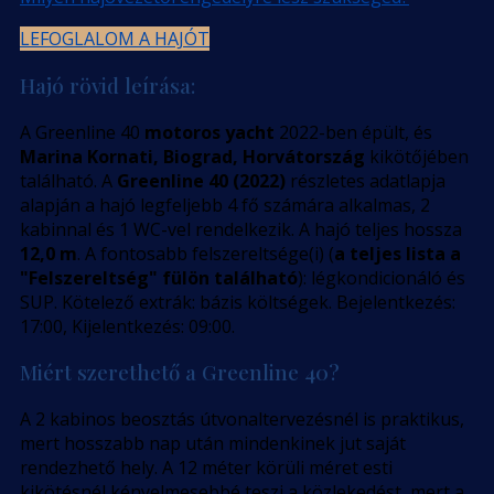
LEFOGLALOM A HAJÓT
Hajó rövid leírása:
A Greenline 40
motoros yacht
2022-ben épült, és
Marina Kornati, Biograd, Horvátország
kikötőjében
található. A
Greenline 40 (2022)
részletes adatlapja
alapján a hajó legfeljebb 4 fő számára alkalmas, 2
kabinnal és 1 WC-vel rendelkezik. A hajó teljes hossza
12,0 m
. A fontosabb felszereltsége(i) (
a teljes lista a
"Felszereltség" fülön található
): légkondicionáló és
SUP. Kötelező extrák: bázis költségek. Bejelentkezés:
17:00, Kijelentkezés: 09:00.
Miért szerethető a Greenline 40?
A 2 kabinos beosztás útvonaltervezésnél is praktikus,
mert hosszabb nap után mindenkinek jut saját
rendezhető hely. A 12 méter körüli méret esti
kikötésnél kényelmesebbé teszi a közlekedést, mert a