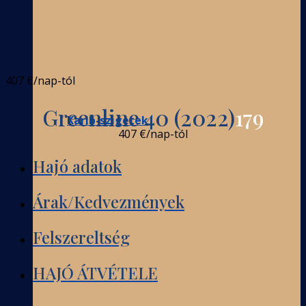
407 €
/nap-tól
Greenline 40 (2022)
179
Karib-szigetek
407 €
/nap-tól
Hajó adatok
Árak/Kedvezmények
Felszereltség
HAJÓ ÁTVÉTELE