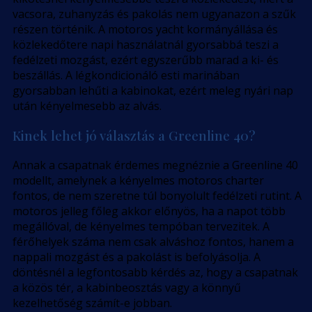
vacsora, zuhanyzás és pakolás nem ugyanazon a szűk
részen történik. A motoros yacht kormányállása és
közlekedőtere napi használatnál gyorsabbá teszi a
fedélzeti mozgást, ezért egyszerűbb marad a ki- és
beszállás. A légkondicionáló esti marinában
gyorsabban lehűti a kabinokat, ezért meleg nyári nap
után kényelmesebb az alvás.
Kinek lehet jó választás a Greenline 40?
Annak a csapatnak érdemes megnéznie a Greenline 40
modellt, amelynek a kényelmes motoros charter
fontos, de nem szeretne túl bonyolult fedélzeti rutint. A
motoros jelleg főleg akkor előnyös, ha a napot több
megállóval, de kényelmes tempóban tervezitek. A
férőhelyek száma nem csak alváshoz fontos, hanem a
nappali mozgást és a pakolást is befolyásolja. A
döntésnél a legfontosabb kérdés az, hogy a csapatnak
a közös tér, a kabinbeosztás vagy a könnyű
kezelhetőség számít-e jobban.