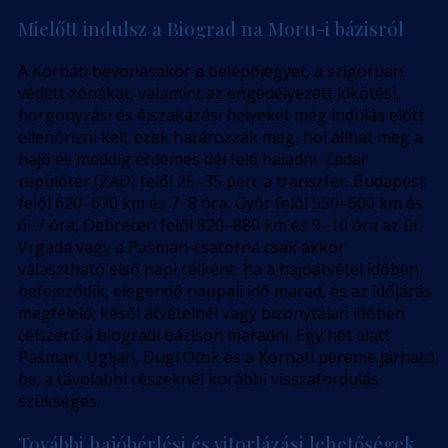
Mielőtt indulsz a Biograd na Moru-i bázisról
A Kornati bevonásakor a belépőjegyet, a szigorúan
védett zónákat, valamint az engedélyezett kikötési,
horgonyzási és éjszakázási helyeket még indulás előtt
ellenőrizni kell; ezek határozzák meg, hol állhat meg a
hajó és meddig érdemes dél felé haladni. Zadar
repülőtér (ZAD) felől 25–35 perc a transzfer. Budapest
felől 620–670 km és 7–8 óra, Győr felől 550–600 km és
6–7 óra, Debrecen felől 820–880 km és 9–10 óra az út.
Vrgada vagy a Pašman-csatorna csak akkor
választható első napi célként, ha a hajóátvétel időben
befejeződik, elegendő nappali idő marad, és az időjárás
megfelelő; késői átvételnél vagy bizonytalan időben
célszerű a biogradi bázison maradni. Egy hét alatt
Pašman, Ugljan, Dugi Otok és a Kornati pereme járható
be; a távolabbi részeknél korábbi visszafordulás
szükséges.
További hajóbérlési és vitorlázási lehetőségek