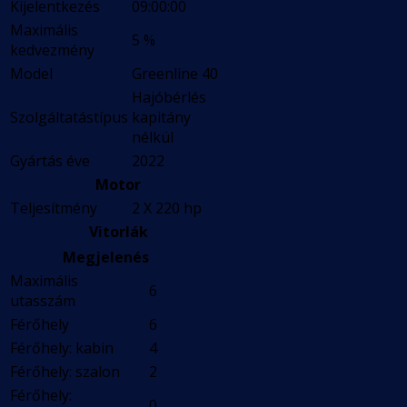
Kijelentkezés
09:00:00
Maximális
5 %
kedvezmény
Model
Greenline 40
Hajóbérlés
Szolgáltatástípus
kapitány
nélkül
Gyártás éve
2022
Motor
Teljesítmény
2 X 220 hp
Vitorlák
Megjelenés
Maximális
6
utasszám
Férőhely
6
Férőhely: kabin
4
Férőhely: szalon
2
Férőhely:
0