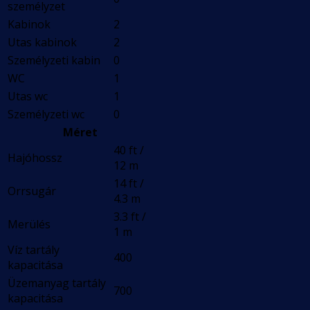
személyzet
Kabinok
2
Utas kabinok
2
Személyzeti kabin
0
WC
1
Utas wc
1
Személyzeti wc
0
Méret
40 ft /
Hajóhossz
12 m
14 ft /
Orrsugár
4.3 m
3.3 ft /
Merülés
1 m
Víz tartály
400
kapacitása
Üzemanyag tartály
700
kapacitása