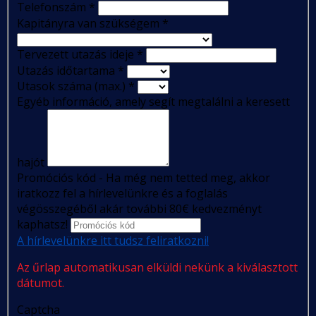
Telefonszám
*
Kapitányra van szükségem
*
Tervezett utazás ideje
*
Utazás időtartama
*
Utasok száma (max.)
*
Egyéb információ, amely segít megtalálni a keresett
hajót
Promóciós kód - Ha még nem tetted meg, akkor
iratkozz fel a hírlevelünkre és a foglalás
végösszegéből akár további 80€ kedvezményt
kaphatsz!
A hírlevelünkre itt tudsz feliratkozni!
Az űrlap automatikusan elküldi nekünk a kiválasztott
dátumot.
Captcha