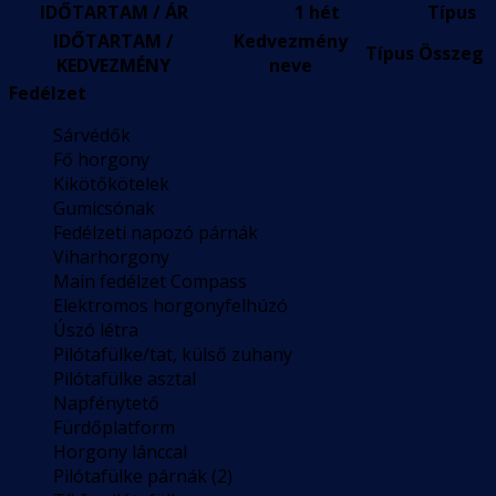
IDŐTARTAM / ÁR
1 hét
Típus
IDŐTARTAM /
Kedvezmény
Típus
Összeg
KEDVEZMÉNY
neve
Fedélzet
Sárvédők
Fő horgony
Kikötőkötelek
Gumicsónak
Fedélzeti napozó párnák
Viharhorgony
Main fedélzet Compass
Elektromos horgonyfelhúzó
Úszó létra
Pilótafülke/tat, külső zuhany
Pilótafülke asztal
Napfénytető
Fürdőplatform
Horgony lánccal
Pilótafülke párnák (2)