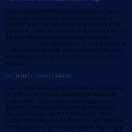
A Bavaria C42 elrendezése akkor működik jól, ha a
legénység családi vitorlás nyaralást terveznek. A
beosztás akkor hasznos, ha a csapat szeretné előre
látni, hol lesz a pihenés, pakolás és közös idő helye. A 6
fős kapacitás alapján érdemes olyan csapatnak
választani, amely tényleg kihasználja a férőhelyeket. Ez
inkább tudatos választás, mint impulzusdöntés: akkor
működik jól, ha a csapat előre látja a napi program
ritmusát.
Így indulj a vrsari bázisról
Kvarner bevonása Vrsarból hosszabb napi hajózással
jár, ezért a visszaindulás időpontját korábban kell
meghatározni. Egyhetes útvonalon Nyugat-Isztria,
Rovinj és Brijuni kapcsolhatók össze. Vrsar közúti
elérése Debrecen felől 800–900 km és 8,5–11 óra,
Budapest felől 580–660 km és 6–8 óra, Győr felől 470–
550 km és 5–7 óra. A repülőtéri megközelítésnél Pula