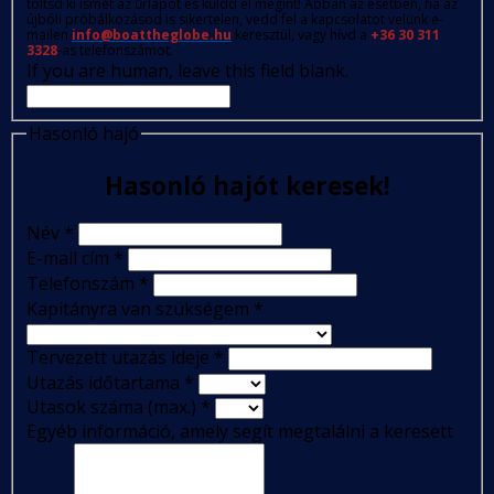
töltsd ki ismét az űrlapot és küldd el megint! Abban az esetben, ha az
újbóli próbálkozásod is sikertelen, vedd fel a kapcsolatot velünk e-
mailen
info@boattheglobe.hu
keresztül, vagy hívd a
+36 30 311
3328
-as telefonszámot.
If you are human, leave this field blank.
Hasonló hajó
Hasonló hajót keresek!
Név
*
E-mail cím
*
Telefonszám
*
Kapitányra van szükségem
*
Tervezett utazás ideje
*
Utazás időtartama
*
Utasok száma (max.)
*
Egyéb információ, amely segít megtalálni a keresett