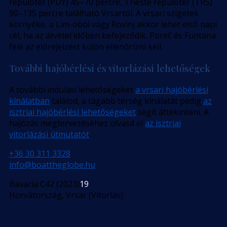
repülőtér (PUY) 45–70 percre, Trieste repülőtér (TRS)
90–135 percre található Vrsartól. A vrsari szigetek
környéke, a Lim-öböl vagy Rovinj akkor lehet első napi
cél, ha az átvétel időben befejeződik. Poreč és Funtana
felé az előrejelzést külön ellenőrizni kell.
További hajóbérlési és vitorlázási lehetőségek
A további indulási lehetőségeket
a vrsari hajóbérlési
kínálatban
találod, a tágabb térség kínálatát pedig
az
isztriai hajóbérlési lehetőségeket
segít áttekinteni. A
hajózás megtervezéséhez olvasd el
az isztriai
vitorlázási útmutatót
.
+36 30 311 3328
info@boattheglobe.hu
Bavaria C42 (2023)
19
Horvátország, Vrsar (Vitorlás)