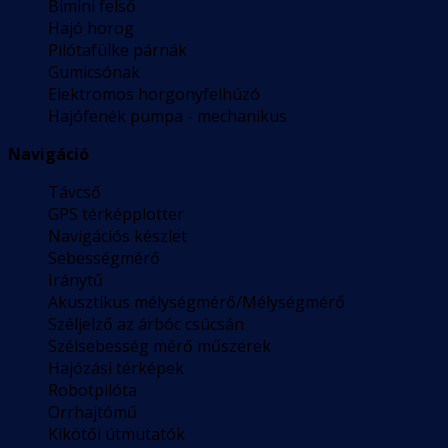
Bimini felső
Hajó horog
Pilótafülke párnák
Gumicsónak
Elektromos horgonyfelhúzó
Hajófenék pumpa - mechanikus
Navigáció
Távcső
GPS térképplotter
Navigációs készlet
Sebességmérő
Iránytű
Akusztikus mélységmérő/Mélységmérő
Széljelző az árbóc csúcsán
Szélsebesség mérő műszerek
Hajózási térképek
Robotpilóta
Orrhajtómű
Kikötői útmutatók