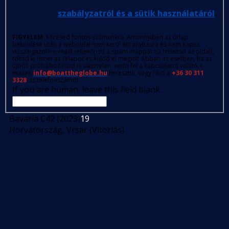
szabályzatról és a sütik használatáról
.
FIGYELEM
: Kérésed fontos számunkra. Amennyiben az űrlap
beküldése után a weboldal nem kerül átirányításra és nem kapsz
visszaigazoló e-mailt (ellenőrizd a spam mappát is), frissítsd az oldalt,
töltsd ki ismét az űrlapot és küldd el megint! Abban az esetben, ha az
újbóli próbálkozásod is sikertelen, vedd fel a kapcsolatot velünk e-
mailen
info@boattheglobe.hu
keresztül, vagy hívd a
+36 30 311
3328
-as telefonszámot.
If you are human, leave this field blank.
Bavaria C42 (2023)
19
Horvátország, Vrsar (Vitorlás)