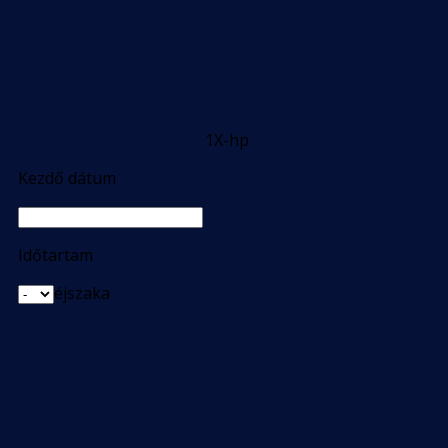
1X-hp
Kezdő dátum
Időtartam
éjszaka