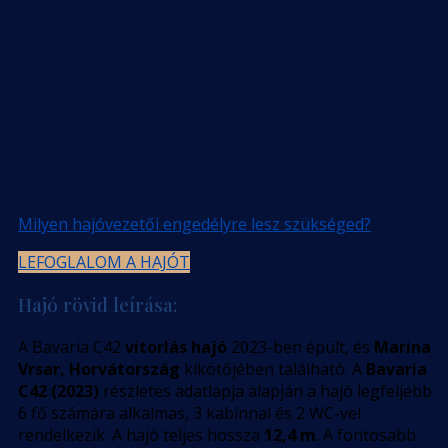
Milyen hajóvezetői engedélyre lesz szükséged?
LEFOGLALOM A HAJÓT
Hajó rövid leírása:
A Bavaria C42
vitorlás hajó
2023-ben épült, és
Marina
Vrsar, Horvátország
kikötőjében található. A
Bavaria
C42 (2023)
részletes adatlapja alapján a hajó legfeljebb
6 fő számára alkalmas, 3 kabinnal és 2 WC-vel
rendelkezik. A hajó teljes hossza
12,4 m
. A fontosabb