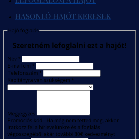
HASONLÓ HAJÓT KERESEK
Hajó foglalás
Szeretném lefoglalni ezt a hajót!
Név
*
E-mail cím
*
Telefonszám
*
Kapitányra van szükségem
*
Megjegyzés
Promóciós kód - Ha még nem tetted meg, akkor
iratkozz fel a hírlevelünkre és a foglalás
végösszegéből akár további 80€ kedvezményt