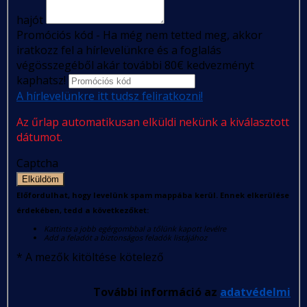
hajót
Promóciós kód - Ha még nem tetted meg, akkor
iratkozz fel a hírlevelünkre és a foglalás
végösszegéből akár további 80€ kedvezményt
kaphatsz!
A hírlevelünkre itt tudsz feliratkozni!
Az űrlap automatikusan elküldi nekünk a kiválasztott
dátumot.
Captcha
Elküldöm
Előfordulhat, hogy levelünk spam mappába kerül. Ennek elkerülése
érdekében, tedd a következőket:
Kattints a jobb egérgombbal a tőlünk kapott levélre
Add a feladót a biztonságos feladók listájához
*
A mezők kitöltése kötelező
További információ az
adatvédelmi