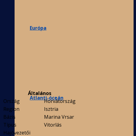
Európa
Általános
Atlanti-óceán
Ország
Horvátország
Region
Isztria
Bázis
Marina Vrsar
Típus
Vitorlás
Hajóvezetői