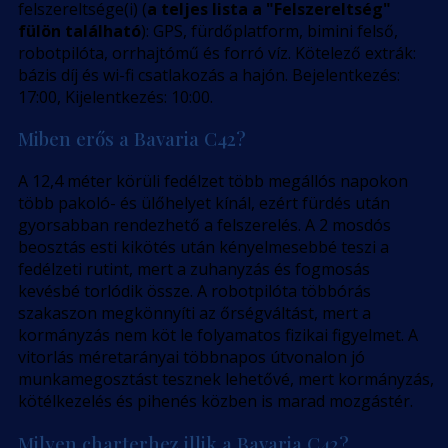
felszereltsége(i) (
a teljes lista a "Felszereltség"
fülön található
): GPS, fürdőplatform, bimini felső,
robotpilóta, orrhajtómű és forró víz. Kötelező extrák:
bázis díj és wi-fi csatlakozás a hajón. Bejelentkezés:
17:00, Kijelentkezés: 10:00.
Miben erős a Bavaria C42?
A 12,4 méter körüli fedélzet több megállós napokon
több pakoló- és ülőhelyet kínál, ezért fürdés után
gyorsabban rendezhető a felszerelés. A 2 mosdós
beosztás esti kikötés után kényelmesebbé teszi a
fedélzeti rutint, mert a zuhanyzás és fogmosás
kevésbé torlódik össze. A robotpilóta többórás
szakaszon megkönnyíti az őrségváltást, mert a
kormányzás nem köt le folyamatos fizikai figyelmet. A
vitorlás méretarányai többnapos útvonalon jó
munkamegosztást tesznek lehetővé, mert kormányzás,
kötélkezelés és pihenés közben is marad mozgástér.
Milyen charterhez illik a Bavaria C42?