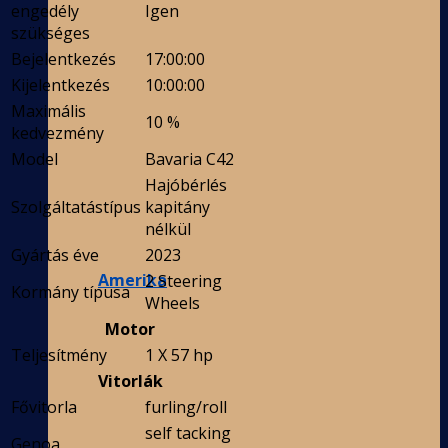
engedély
Igen
szükséges
Bejelentkezés
17:00:00
Kijelentkezés
10:00:00
Maximális
10 %
kedvezmény
Model
Bavaria C42
Hajóbérlés
Szolgáltatástípus
kapitány
nélkül
Gyártás éve
2023
Amerika
2 Steering
Kormány típusa
Wheels
Motor
Teljesítmény
1 X 57 hp
Vitorlák
Fővitorla
furling/roll
self tacking
Genoa