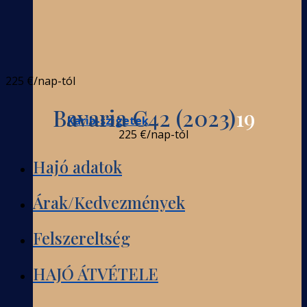
225 €
/nap-tól
Bavaria C42 (2023)
19
Karib-szigetek
225 €
/nap-tól
Hajó adatok
Árak/Kedvezmények
Felszereltség
HAJÓ ÁTVÉTELE