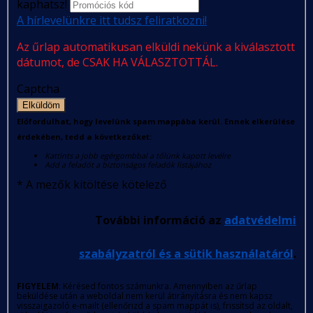
kaphatsz!
A hírlevelünkre itt tudsz feliratkozni!
Az űrlap automatikusan elküldi nekünk a kiválasztott
dátumot, de CSAK HA VÁLASZTOTTÁL.
Captcha
Elküldöm
Előfordulhat, hogy levelünk spam mappába kerül. Ennek elkerülése
érdekében, tedd a következőket:
Kattints a jobb egérgombbal a tőlünk kapott levélre
Add a feladót a biztonságos feladók listájához
*
A mezők kitöltése kötelező
További információ az
adatvédelmi
szabályzatról és a sütik használatáról
.
FIGYELEM
: Kérésed fontos számunkra. Amennyiben az űrlap
beküldése után a weboldal nem kerül átirányításra és nem kapsz
visszaigazoló e-mailt (ellenőrizd a spam mappát is), frissítsd az oldalt,